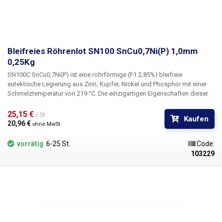
Bleifreies Röhrenlot SN100 SnCu0,7Ni(P) 1,0mm
0,25Kg
SN100C SnCu0,7Ni(P) ist eine rohrförmige (F1 2,85%) bleifreie
eutektische Legierung aus Zinn, Kupfer, Nickel und Phosphor mit einer
Schmelztemperatur von 219 °C.
Die einzigartigen Eigenschaften dieser
Legierung ermöglichen ein effizientes Löten zu niedrigen Kosten. Zu den
typischen Eigenschaften gehören insbesondere: die Mischung mit dem
25,15 € 
/ St.
Kaufen
Zusatz von Phosphor reduziert die Schlackenbildung in den Lötwellen
20,96 € 
ohne MwSt
von Zinnbädern erheblich, gute Benetzbarkeit und minimale Bildung von
Kurzschlüssen zwischen den Pins. Die Legierung SN100 eignet sich für
vorrätig
6-25 St.
Code:
das Löten von THT, SMD oder Wellenlöten. SN100 erzeugt glatte,
103229
glänzende, wohlgeformte Kegel, frei von mikroskopischen Rissen,
unabhängig von der Abkühlgeschwindigkeit. SN100C ist eine
kostengünstigere Alternative zum bleifreien Alpha Telecore+ 3,3%
SAC305 250g 0,5mm Zinn ohne die Anforderung der Bellcor-
Spezifikation TR-NWT-000078.