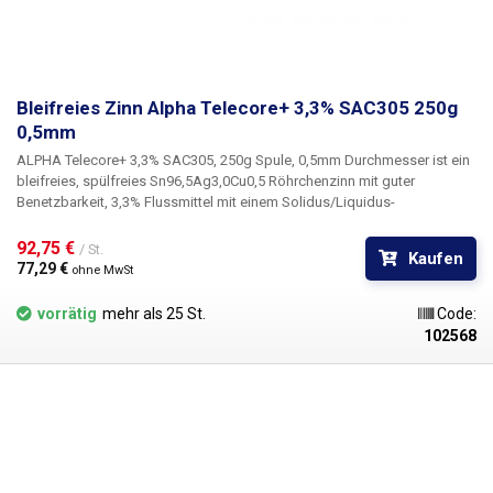
Bleifreies Zinn Alpha Telecore+ 3,3% SAC305 250g
0,5mm
ALPHA Telecore+ 3,3% SAC305, 250g Spule, 0,5mm Durchmesser
ist ein
bleifreies, spülfreies
Sn96,5Ag3,0Cu0,5
Röhrchenzinn mit guter
Benetzbarkeit,
3,3% Flussmittel
mit einem Solidus/Liquidus-
Schmelzintervall von
217 - 221°C.
Alpha Telecore Plus hat eine gute
Haftung, die Verbindung erfolgt fast sofort, was die Arbeit beschleunigt.
92,75 € 
/ St.
Kaufen
Das Ergebnis ist ein perfektes Aussehen der Lötstellen und die
77,29 € 
ohne MwSt
anschließende Kontrolle ist einfach, da keine Flussmittelrückstände
vorhanden sind. Geeignet für alle Handlötanwendungen, die die
vorrätig
mehr als 25 St.
Code:
Bellcore-Spezifikation TR-NWT-000078 erfüllen müssen. Mit
102568
fortschrittlichen Aktivatoren ist Telecore+ auch für das Löten von leicht
oxidierten Cadmium-, Kupfer-, Gold- und Silberoberflächen geeignet.
Das verwendete Flussmittel zischt beim Erhitzen nicht so stark - das
macht das Löten sicherer und benutzerfreundlicher und hinterlässt
weniger Rückstände auf den Leiterplatten. Die geringere
Rauchentwicklung trägt ebenfalls zum Benutzerkomfort bei.
Halogenfrei. Verwenden Sie zum Löten bleifreier Verbindungen