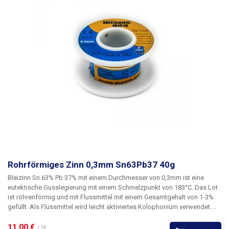
Rohrförmiges Zinn 0,3mm Sn63Pb37 40g
Bleizinn Sn 63% Pb 37% mit einem Durchmesser von 0,3mm
ist eine
eutektische Gusslegierung
mit einem Schmelzpunkt von 183°C
. Das Lot
ist röhrenförmig und mit Flussmittel mit einem Gesamtgehalt von 1-3%
gefüllt. Als Flussmittel wird leicht aktiviertes Kolophonium verwendet.
Als eutektische Mischungen (oder nahe dem eutektischen Punkt)
gemischtes Lot zeichnet sich durch die günstigsten Eigenschaften für
11,00 € 
/ St.