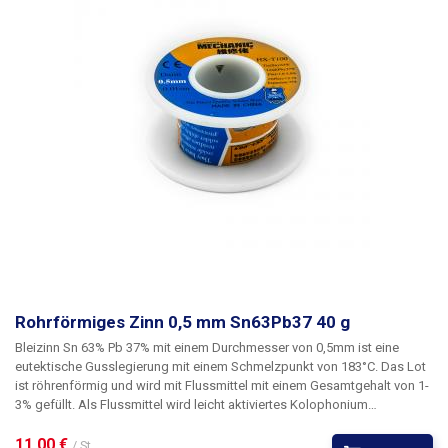
Rohrförmiges Zinn 0,5 mm Sn63Pb37 40 g
Bleizinn Sn 63% Pb 37% mit einem Durchmesser von 0,5mm
ist eine
eutektische Gusslegierung
mit einem Schmelzpunkt von 183°C
. Das Lot
ist röhrenförmig und wird mit Flussmittel mit einem Gesamtgehalt von 1-
3% gefüllt. Als Flussmittel wird leicht aktiviertes Kolophonium
verwendet. Als eutektisches Gemisch (oder nahe dem eutektischen
Punkt) gemischtes Lot zeichnet sich durch die günstigsten
11,00 € 
/ St.