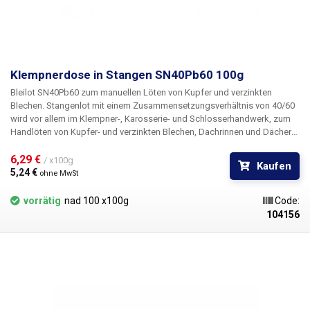
Klempnerdose in Stangen SN40Pb60 100g
Bleilot SN40Pb60 zum manuellen Löten von Kupfer und verzinkten
Blechen.
Stangenlot mit einem Zusammensetzungsverhältnis von 40/60
wird vor allem im Klempner-, Karosserie- und Schlosserhandwerk, zum
Handlöten von Kupfer- und verzinkten Blechen, Dachrinnen und Dächern
verwendet.
Das Foto dient nur zur Veranschaulichung, das Foto zeigt die
ganze Rute mit einem Gewicht von 300 g. Wenn Sie eine kleinere Menge
6,29 € 
/ x100g
Kaufen
als das volle Gewicht der Rute bestellen, erhalten Sie nur ein Stück dieser
5,24 € 
ohne MwSt
Rute und nicht die ganze Rute!
Das Gewicht der ganzen Rute siehe Foto
300g Zusammensetzung: 40% Zinn, 60% Blei
Lötzinn wird pro Stück
vorrätig
nad 100 x100g
Code:
verkauft 1Stk = 100g
104156