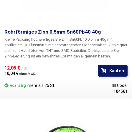
Rohrförmiges Zinn 0,5mm Sn60Pb40 40g
Kleine Packung hochwertiges Bleizinn
Sn60Pb40 0,5mm 40g mit
spülfreiem CL Flussmittel
mit hervorragenden Eigenschaften, Zinn eignet
sich zum Handlöten von THT und SMD Bauteilen. Die klassische Blei-
Zinn-Legierung ist ein bewährtes Lot mit den allgemein besten
physikalischen Parametern für das Löten in der Elektroindustrie. Die
Legierung besteht aus einem Verhältnis von 60 % Zinn und 40 % Blei und
12,05 € 
/ St.
Kaufen
entspricht der Norm EN ISO 9453. Der Schmelzpunkt von Sn60Pb40-Lot
10,04 € 
ohne MwSt
liegt im Bereich von 183 - 190°C. Das Lot enthält die spülmittelfreie
Lötflüssigkeit FLUX CL, die eine sehr gute Zinnhaftung und Festigkeit
vorrätig
mehr als 25 St.
Code:
der Lötstelle garantiert. Flux CL ist halogenfrei und enthält maximal 500
104561
ppm Halogenide oder Chloräquivalente.