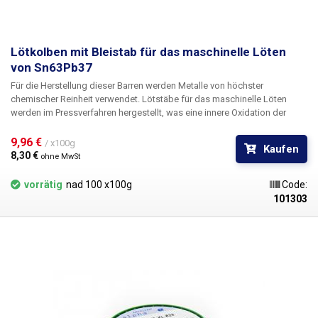
Lötkolben mit Bleistab für das maschinelle Löten
von Sn63Pb37
Für die Herstellung dieser Barren werden Metalle von höchster
chemischer Reinheit verwendet. Lötstäbe für das maschinelle Löten
werden im Pressverfahren hergestellt, was eine innere Oxidation der
verarbeiteten Produkte verhindert. Dieses Verfahren gewährleistet, dass
die hergestellten Stangen sehr gute Benetzungseigenschaften
9,96 € 
/ x100g
Kaufen
aufweisen, die Lötgeschwindigkeit und der Lotverbrauch reduziert
8,30 € 
ohne MwSt
werden. Die klassische eutektische Bleilegierung aus Blei und Zinn ist
ein bewährtes Lot mit den allgemein besten physikalischen Parametern
vorrätig
nad 100 x100g
Code:
für das Löten im Bereich der Elektrotechnik.
101303