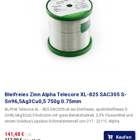
Bleifreies Zinn Alpha Telecore XL-825 SAC305 S-
Sn96,5Ag3Cu0,5 750g 0.75mm
ALPHA Telecore XL - 825 SAC305
ist ein bleifreies, spülmittelfreies
S-
Sn96,5Ag3Cu0,5
Rohrzinn mit guter Benetzbarkeit,
3,3% Flussmittel
und
einem
Solidus/Liquidus-Schmelzintervall
von
217 - 221°C.
Alpha
Telecore XL-825 hat eine gute Haftfähigkeit, die Verbindung erfolgt fast
sofort, was die Arbeit beschleunigt. Das verwendete Flussmittel zischt
141,48 € 
/ St.
Kaufen
beim Erhitzen nicht so stark - das Löten ist daher sicherer und