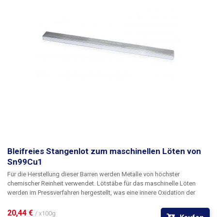
Bleifreies Stangenlot zum maschinellen Löten von
Sn99Cu1
Für die Herstellung dieser Barren werden Metalle von höchster
chemischer Reinheit verwendet. Lötstäbe für das maschinelle Löten
werden im Pressverfahren hergestellt, was eine innere Oxidation der
verarbeiteten Produkte verhindert. Dieses Verfahren gewährleistet, dass
die hergestellten Stangen sehr gute Benetzungseigenschaften
20,44 € 
/ x100g