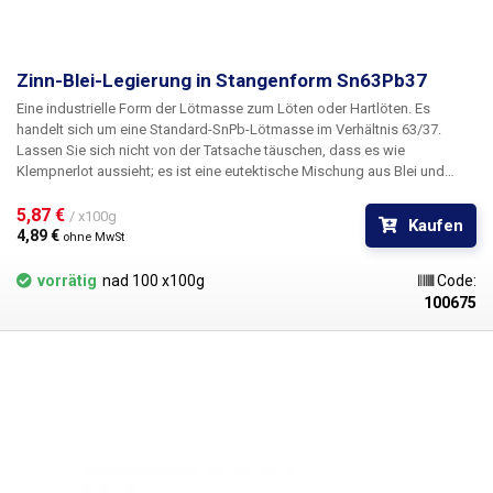
Zinn-Blei-Legierung in Stangenform Sn63Pb37
Eine industrielle Form der Lötmasse zum Löten oder Hartlöten. Es
handelt sich um eine Standard-SnPb-Lötmasse im Verhältnis 63/37.
Lassen Sie sich nicht von der Tatsache täuschen, dass es wie
Klempnerlot aussieht; es ist eine eutektische Mischung aus Blei und
Zinn, genau wie das andere Turbozinn in unserem Sortiment, außer dass
es natürlich kein Flussmittel enthält. Sie ist überall dort ideal, wo größere
5,87 € 
/ x100g
Kaufen
Mengen an Zinn benötigt werden - zum Beispiel zum Befüllen eines
4,89 € 
ohne MwSt
Zinnbades.
vorrätig
nad 100 x100g
Code:
100675