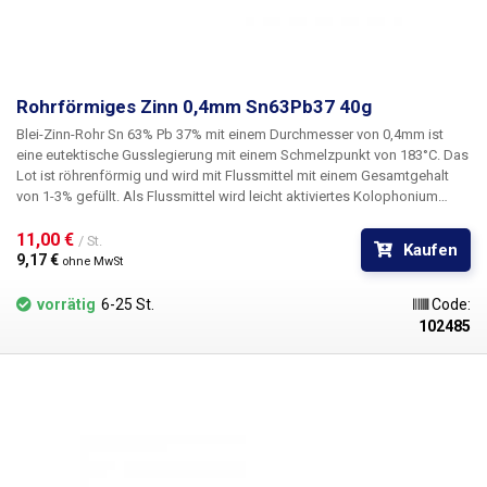
Rohrförmiges Zinn 0,4mm Sn63Pb37 40g
Blei-Zinn-Rohr Sn 63% Pb 37% mit einem Durchmesser von 0,4mm
ist
eine eutektische Gusslegierung
mit einem Schmelzpunkt von 183°C.
Das
Lot ist röhrenförmig und wird mit Flussmittel mit einem Gesamtgehalt
von 1-3% gefüllt. Als Flussmittel wird leicht aktiviertes Kolophonium
verwendet. Als eutektisches Gemisch (oder nahe dem eutektischen
Punkt) gemischtes Lot zeichnet sich durch die günstigsten
11,00 € 
/ St.
Kaufen
Eigenschaften für den Einsatz in der Elektrotechnik aus - d.h. eine
9,17 € 
ohne MwSt
ausgezeichnete elektrische Leitfähigkeit sowie eine gute mechanische
Festigkeit nach der Kristallisation. Auf einer Spule verpackt. Gewicht der
vorrätig
6-25 St.
Code:
Dose: 40 g.
102485