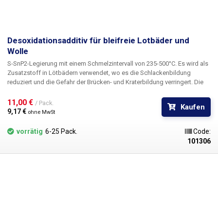
Desoxidationsadditiv für bleifreie Lotbäder und
Wolle
S-SnP2-Legierung mit einem Schmelzintervall von 235-500°C. Es wird als
Zusatzstoff in Lötbädern verwendet, wo es die Schlackenbildung
reduziert und die Gefahr der Brücken- und Kraterbildung verringert. Die
Mischung mit Phosphorzusätzen reduziert die Schlackenbildung in den
Lötwellen von Verzinnungsbädern deutlich. Die Bildung von Oxiden wird
11,00 € 
/ Pack.
Kaufen
mit dem Desoxidationsadditiv auf etwa die Hälfte reduziert, was eine
9,17 € 
ohne MwSt
Halbierung des Lötabfalls beim Abwischen der oxidierten Schicht von
der Oberfläche und langfristig einen sauberen Schmelzspiegel bedeutet.
vorrätig
6-25 Pack.
Code:
Es wird in Form von Pellets mit einem Gewicht von etwa 5 g geliefert.
101306