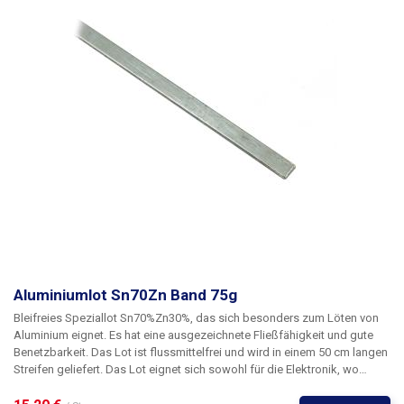
Lötstationen, die für diesen Zweck ausgelegt sind. Der Reflow-Prozess
von bleifreiem Lot findet in einem viel engeren Temperaturbereich statt
als der von SnPb-Legierungen. Dies stellt erhöhte Anforderungen an die
Genauigkeit und Einhaltung der eingestellten Temperaturen. Generell
sind alle bleifreien Legierungen während des Lötvorgangs viel anfälliger
für Oxidation. Als preiswertere Alternative zum ALPHA Telcore+ SAC305
beige Spezifikationsanforderung Bellcore TR-NWT-000078 können wir
SN100 SnCu0.7Ni(P) 1.0mm 0.25Kg bleifreies Röhrenlot anbieten.
Aluminiumlot Sn70Zn Band 75g
Bleifreies Speziallot Sn70%Zn30%, das sich besonders zum Löten von
Aluminium eignet.
Es hat eine ausgezeichnete Fließfähigkeit und gute
Benetzbarkeit. Das Lot ist flussmittelfrei und wird in einem 50 cm langen
Streifen geliefert. Das Lot eignet sich sowohl für die Elektronik, wo
Aluminiumkabel mit Kupferdraht verlötet werden müssen, als auch für
das Löten von Aluminiumkonstruktionen und -kästen. Barrengröße 75g