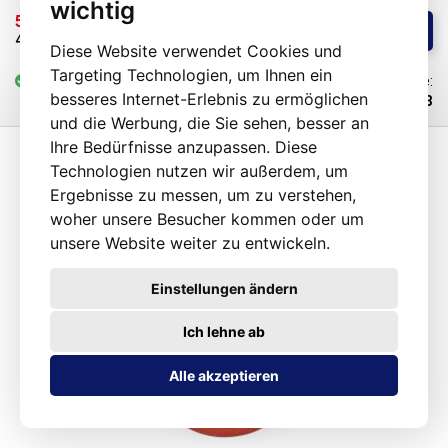
wichtig
Wellenlöten auf. Es erzeugt jedoch mehr Schlacke bei länger
57,64 € 
/ St.
Kaufen
anhaltenden höheren Temperaturbelastungen während des Lötens, ist
48,03 € 
ohne MwSt
Diese Website verwendet Cookies und
spröder als SnPb und weist eine höhere Kupferauflösung während des
Targeting Technologien, um Ihnen ein
Reflows auf.
vorrätig
6-25 St.
Code:
besseres Internet-Erlebnis zu ermöglichen
101293
und die Werbung, die Sie sehen, besser an
Ihre Bedürfnisse anzupassen. Diese
Technologien nutzen wir außerdem, um
Ergebnisse zu messen, um zu verstehen,
woher unsere Besucher kommen oder um
unsere Website weiter zu entwickeln.
Einstellungen ändern
Ich lehne ab
Alle akzeptieren