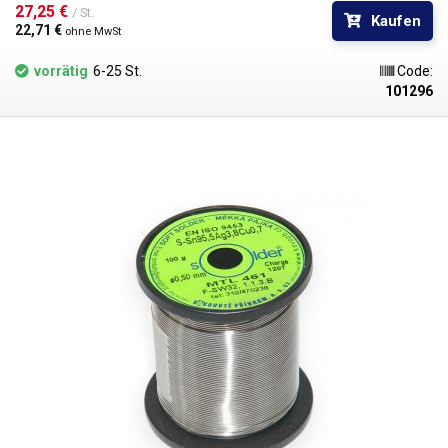
Lebensdauer der Lötspitzen beiträgt. Die resultierende Verbindung hält
27,25 € 
/ St.
Kaufen
in allen physikalischen Aspekten dem Vergleich mit einer Verbindung
22,71 € 
ohne MwSt
aus einer SnPb-Verbindung stand.
vorrätig
6-25 St.
Code:
101296