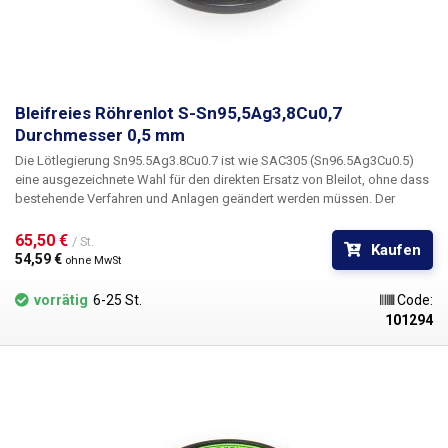
Bleifreies Röhrenlot S-Sn95,5Ag3,8Cu0,7
Durchmesser 0,5 mm
Die Lötlegierung Sn95.5Ag3.8Cu0.7 ist wie SAC305 (Sn96.5Ag3Cu0.5)
eine ausgezeichnete Wahl für den direkten Ersatz von Bleilot, ohne dass
bestehende Verfahren und Anlagen geändert werden müssen. Der
höhere Silbergehalt im Vergleich zu SAC305 senkt den Fliesspunkt
geringfügig, aber die Erhöhung der Lötflexibilität ist deutlicher. Es weist
65,50 € 
/ St.
Kaufen
eine sehr gute Haftfestigkeit beim Handlöten, vor allem aber bei
54,59 € 
ohne MwSt
automatisierten Prozessen und beim Wellenlöten auf.
vorrätig
6-25 St.
Code:
101294