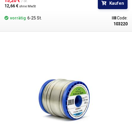
15,20 € 
/ St.
Kaufen
+/-5%: 500x10x2mm
12,66 € 
ohne MwSt
vorrätig
6-25 St.
Code:
103220