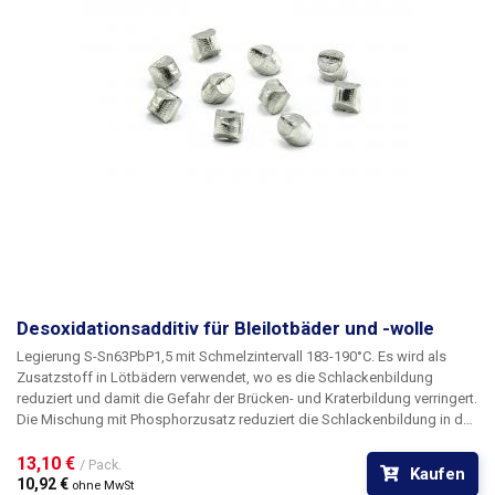
Desoxidationsadditiv für Bleilotbäder und -wolle
Legierung S-Sn63PbP1,5 mit Schmelzintervall 183-190°C. Es wird als
Zusatzstoff in Lötbädern verwendet, wo es die Schlackenbildung
reduziert und damit die Gefahr der Brücken- und Kraterbildung verringert.
Die Mischung mit Phosphorzusatz reduziert die Schlackenbildung in den
Lötwellen der Verzinnungsbäder deutlich. Die Bildung von Oxiden wird
mit dem Desoxidationsadditiv auf etwa die Hälfte reduziert, was eine
13,10 € 
/ Pack.
Kaufen
Halbierung des Lötabfalls beim Abwischen der oxidierten Schicht von
10,92 € 
ohne MwSt