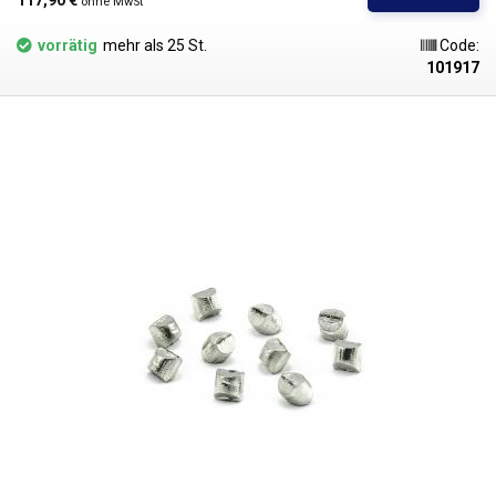
117,90 € 
ohne MwSt
benutzerfreundlicher und hinterlässt weniger Rückstände auf der
Leiterplatte. Die geringere Rauchentwicklung trägt auch zum
vorrätig
mehr als 25 St.
Code:
Benutzerkomfort bei. Sehr niedriger Halogengehalt < 1.000ppm.
101917
Verwenden Sie zum Löten von bleifreien Verbindungen Lötstationen, die
für diesen Zweck ausgelegt sind. Der Reflow-Prozess von bleifreiem Lot
findet in einem viel engeren Temperaturbereich statt als der von SnPb-
Legierungen. Dies stellt erhöhte Anforderungen an die Genauigkeit und
Einhaltung der eingestellten Temperaturen. Im Allgemeinen sind alle
bleifreien Legierungen während des Lötens viel anfälliger für Oxidation.