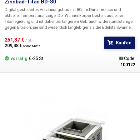
Zinnbad-Titan BD-80
Digital gesteuertes Verzinnungsbad mit 80mm Durchmesser und
aktueller Temperaturanzeige. Der Wannenkörper besteht aus einer
Titanlegierung und ist daher bei längerem Gebrauch widerstandsfähiger
gegen Erosion; sie sind wesentlich langlebiger als die Edelstahlwannen
der Produkte "Tin Bath 36mm - 100mm". Darüber hinaus erlaubt die
Titanlegierung, aus der es hergestellt ist, wesentlich höhere
251,37 € 
/ St.
Kaufen
Betriebstemperaturen als Edelstahlbäder, nämlich bis zu 600°C im
209,48 € 
ohne MwSt
Gegensatz zu maximal 480°C bei rostfreiem Stahl.
vorrätig
6-25 St.
Code:
100122