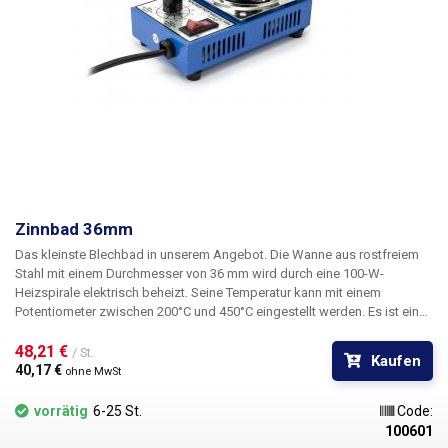
Zinnbad 36mm
Das kleinste Blechbad in unserem Angebot. Die Wanne aus rostfreiem
Stahl mit einem Durchmesser von 36 mm wird durch eine 100-W-
Heizspirale elektrisch beheizt. Seine Temperatur kann mit einem
Potentiometer zwischen 200°C und 450°C eingestellt werden. Es ist ein
ideales Werkzeug zum Verzinnen kleinerer Teile oder elektronischer
Komponenten. Der Innendurchmesser des Verzinnungsbads beträgt 36
48,21 € 
/ St.
Kaufen
mm und die Tiefe 29 mm. Zum Befüllen benötigen Sie 250 g
40,17 € 
ohne MwSt
Verzinnungsmasse;
vorrätig
6-25 St.
Code:
100601