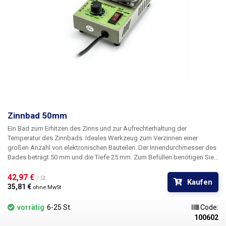
Zinnbad 50mm
Ein Bad zum Erhitzen des Zinns und zur Aufrechterhaltung der
Temperatur des Zinnbads. Ideales Werkzeug zum Verzinnen einer
großen Anzahl von elektronischen Bauteilen. Der Innendurchmesser des
Bades beträgt 50 mm und die Tiefe 25 mm. Zum Befüllen benötigen Sie
500 g Zinnmasse; wir empfehlen die Verwendung eines Lötkolbens aus
unserem Sortiment. Die Temperatur des Bades ist stufenlos zwischen
42,97 € 
/ St.
Kaufen
200 und 450°C einstellbar.
35,81 € 
ohne MwSt
vorrätig
6-25 St.
Code:
100602