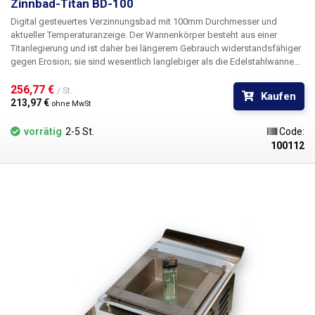
Zinnbad-Titan BD-100
Digital gesteuertes Verzinnungsbad mit 100mm Durchmesser und
aktueller Temperaturanzeige. Der Wannenkörper besteht aus einer
Titanlegierung und ist daher bei längerem Gebrauch widerstandsfähiger
gegen Erosion; sie sind wesentlich langlebiger als die Edelstahlwannen
der Produkte "Tin Bath 36mm - 100mm". Darüber hinaus erlaubt die
Titanlegierung, aus der es hergestellt ist, wesentlich höhere
256,77 € 
/ St.
Kaufen
Betriebstemperaturen als Edelstahlbäder, nämlich bis zu 600°C im
213,97 € 
ohne MwSt
Gegensatz zu maximal 480°C bei rostfreiem Stahl.
vorrätig
2-5 St.
Code:
100112