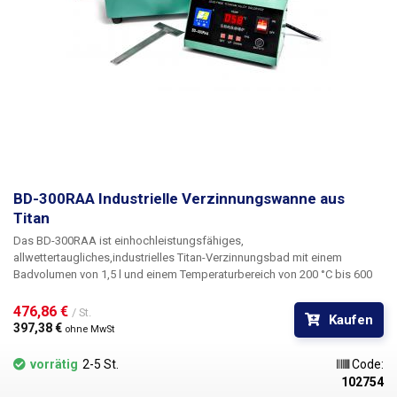
empfehlen daher auch den Kauf von Stangenzinn aus unserem
Sortiment.
BD-300RAA Industrielle Verzinnungswanne aus
Titan
Das
BD-300RAA
ist ein
hochleistungsfähiges
,
allwettertaugliches,
industrielles Titan-Verzinnungsbad
mit einem
Badvolumen von 1,5 l und einem Temperaturbereich von 200 °C bis 600
°C. Zum Füllen der Wanne werden 12,1 kg Zinn-Blei-Legierung oder 10,75
kg bleifreie Legierung benötigt. Das BD-300RAA Verzinnungsbad
476,86 € 
/ St.
Kaufen
zeichnet sich durch seine robuste Bauweise
und die separate
397,38 € 
ohne MwSt
Steuereinheit aus, die durch diese Konstruktion vor längerer Einwirkung
hoher Schmelztemperaturen geschützt ist. Das Bad ist über ein 110 cm
vorrätig
2-5 St.
Code:
langes Kabel in einer Schutzhülle mit dem Steuerteil verbunden. Die
102754
Temperatureinstellung ist wie bei allen BD-Serien Standard - digital mit