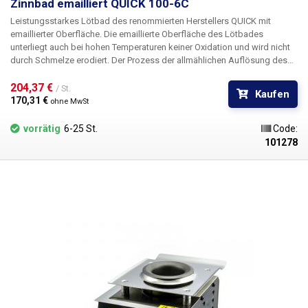
Zinnbad emailliert QUICK 100-6C
Leistungsstarkes Lötbad des renommierten Herstellers QUICK mit
emaillierter Oberfläche. Die emaillierte Oberfläche des Lötbades
unterliegt auch bei hohen Temperaturen keiner Oxidation und wird nicht
durch Schmelze erodiert. Der Prozess der allmählichen Auflösung des
Badmaterials durch die heiße Schmelze ist der begrenzende Faktor für
die Lebensdauer von Metalllötbädern.
204,37 € 
/ St.
Kaufen
170,31 € 
ohne MwSt
vorrätig
6-25 St.
Code:
101278