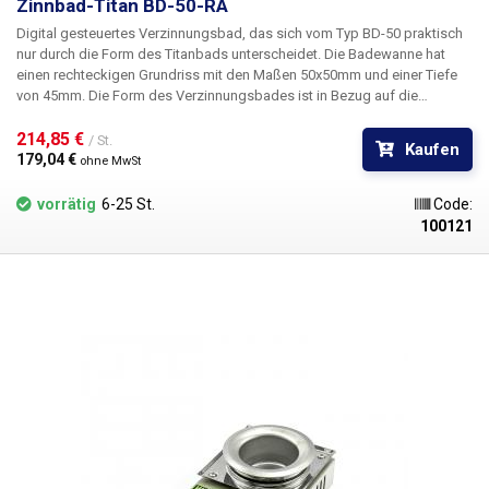
Zinnbad-Titan BD-50-RA
Digital gesteuertes Verzinnungsbad, das sich vom Typ BD-50 praktisch
nur durch die Form des Titanbads unterscheidet. Die Badewanne hat
einen rechteckigen Grundriss mit den Maßen 50x50mm und einer Tiefe
von 45mm. Die Form des Verzinnungsbades ist in Bezug auf die
Abmessungen für einige Anwendungen vorteilhafter, z. B. als Ersatz für
Zinnwolle beim Löten von Kleinserien oder bei der Entwicklung von
214,85 € 
/ St.
Kaufen
Leiterplattenstücken bis zu der durch die Badabmessungen
179,04 € 
ohne MwSt
vorgegebenen Größe.
vorrätig
6-25 St.
Code:
100121