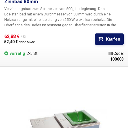
Zinnbad 80mm
Verzinnungsbad zum Schmelzen von 800g Lotlegierung. Das
Edelstahlbad mit einem Durchmesser von 80 mm wird durch eine
Heizschlange mit einer Leistung von 250 W elektrisch beheizt. Die
Oberfläche des Bades ist resistent gegen Oberflächenerosion in die
geschmolzene Zinnmischung und beeinträchtigt neben ihrer langen
Lebensdauer nicht die Eigenschaften der Lötlegierung; das Bad kann
62,88 € 
/ St.
Kaufen
auch mit einer bleifreien Charge verwendet werden, aber die
52,40 € 
ohne MwSt
Lebensdauer ist dann geringer und es muss darauf geachtet werden, die
strukturelle Integrität des Körpers nach längerem Gebrauch zu
vorrätig
2-5 St.
Code:
überprüfen.
100603