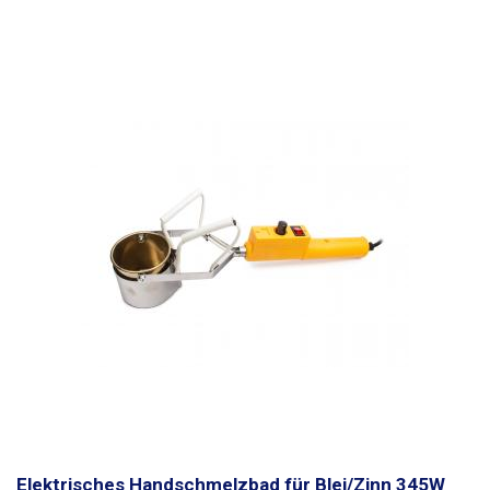
Verzinnen großer Flächen von Leiterplatten. Die handgehaltene
Gießschale mit elektronischer Temperaturregelung besteht aus
rostfreiem Stahl mit einer Schale aus einer speziellen Stahllegierung, die
an die thermische Dauerbelastung angepasst ist.
Die 50x80mm große
Zinn-/Blei-Schmelzschale mit einem Innenvolumen von 160ml
ist mit
zwei Schrauben am Gehäuse der Gießmaschine befestigt, die es
ermöglichen, die Schale zu kippen und bei Bedarf zu fixieren. Der Griff
des Geräts enthält eine Elektronik zur
Temperaturregelung im Bereich
von 150-450°C
und einen Wippschalter mit Kontrollleuchte. Das Bad wird
während der gesamten Einschaltdauer auf die von Ihnen eingestellte
Temperatur aufgeheizt. Der Griff liegt gut in der Hand, er ist geriffelt,
damit er bei längerem Arbeiten nicht aus der Hand rutscht, der
Griffkörper besteht aus haltbarem Kunststoff, der gut vom Heizelement
isoliert ist, um eine übermäßige Erwärmung des Griffs zu verhindern. Das
Gerät wird über ein 1,8 m langes, zweiadriges Netzkabel direkt aus dem
230V/50hz-Netz versorgt.
Paket:
handgehaltenes elektrisches
Blei-/Zinnschmelzbad 290W 50mm
Elektrisches Handschmelzbad für Blei/Zinn 345W