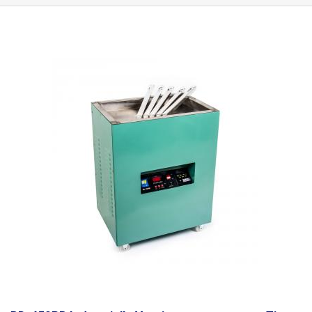
einem Display, das die aktuelle Temperatur der geschmolzenen
Legierung anzeigt. Das Bad hat einen rechteckigen Grundriss mit den
Abmessungen 300x100mm und einer Tiefe von 50mm. Die Form des
Verzinnungsbades ist in Bezug auf die Abmessungen für einige
Anwendungen vorteilhafter, z. B. als Ersatz für Zinnwolle beim Löten
kleiner Chargen oder bei der Entwicklung von Leiterplattenstücken bis zu
der durch die Badabmessungen vorgegebenen Größe. Der Körper der
Wanne besteht aus einer Titanlegierung und ist daher bei längerem
Gebrauch besser gegen Erosion geschützt. Diese Bäder sind wesentlich
langlebiger als Edelstahl. Darüber hinaus erlaubt die Titanlegierung, aus
der es hergestellt ist, wesentlich höhere Betriebstemperaturen als
Edelstahlbäder, nämlich bis zu 600°C im Gegensatz zu maximal 480°C
bei rostfreiem Stahl. Ein ebenso wichtiger Unterschied zu billigeren
Modellen ist die Heizungssteuerung, die auf einer Rückkopplung durch
Messung der Badetemperatur beruht. Die gewünschte Temperatur wird
mit den Tasten UP und DOWN auf dem Display eingestellt und mit der
Taste SET bestätigt. Die Erwärmung selbst erfolgt durch Infrarotröhren,
die unter dem Bad angebracht sind. Sobald die gewählte Temperatur
erreicht ist, wird sie vom System automatisch genau eingehalten, und die
aktuelle Badtemperatur wird in der Segmentanzeige angezeigt. Die
billigeren Modelle (ohne BD-Kennzeichnung) sind nicht mit einem
Temperaturfühler ausgestattet und verwenden daher nur eine einfachere
Methode der Temperaturregelung mit einer konstanten