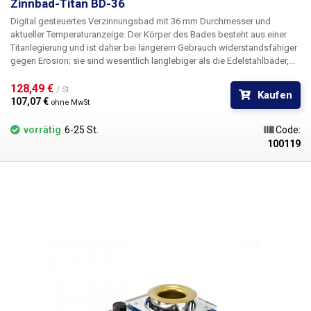
Zinnbad-Titan BD-36
Digital gesteuertes Verzinnungsbad mit 36 mm Durchmesser und
aktueller Temperaturanzeige. Der Körper des Bades besteht aus einer
Titanlegierung und ist daher bei längerem Gebrauch widerstandsfähiger
gegen Erosion; sie sind wesentlich langlebiger als die Edelstahlbäder,
die in den Produkten "Zinnbad 36mm - 100mm" verwendet werden.
Darüber hinaus erlaubt die Titanlegierung, aus der es hergestellt ist,
128,49 € 
/ St.
Kaufen
wesentlich höhere Betriebstemperaturen als Edelstahlbäder, nämlich bis
107,07 € 
ohne MwSt
zu 600°C im Gegensatz zu maximal 480°C bei rostfreiem Stahl.
vorrätig
6-25 St.
Code:
100119