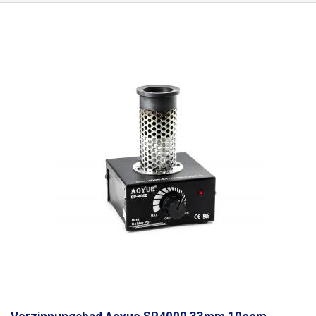
Silikongehäuse verborgen, das die Wärme an die Schmelzkammer
verteilt. Der
Graphittiegel mit einem Fassungsvermögen von 300 ml
(entspricht 3 kg Messing, Bronze oder Gold) ist dank des verwendeten
Materials sehr hitzebeständig und chemisch stabil.
Der Tiegel wird mit
einer speziellen Zange, die im Lieferumfang enthalten ist, von oben in
den Ofen eingeführt. Der Tiegel ist mit einer Wanne zum Ausgießen des
geschmolzenen Metalls ausgestattet. Der Tiegel wird mit einem Deckel
in den Ofen eingesetzt, der ein Entweichen der Hitze verhindert und die
Sicherheit während der Arbeit erhöht. Der heiße Teil des Ofens ist durch
ein Edelstahl-Lochblech geschützt, das den Kontakt mit sehr heißen
Teilen des Ofens verhindert.
Wenn der Schmelztiegel voll ist, schmilzt
das Metall bei einer Höchsttemperatur von 1150 °C in etwa 45 Minuten
nach dem Einschalten.
Der Ofen ist nicht für den Dauerbetrieb geeignet
und es ist notwendig, ihn alle ca. 2 Stunden eine Stunde abkühlen zu
lassen, da sonst die Lebensdauer des Heizelements erheblich verkürzt
wird. Das Heizelement, der PID-Regler und der Tiegel können als
Ersatzteil erworben werden.
Inhalt der Packung:
Schmelzofen,
Graphittiegel, Zange zur Handhabung des Tiegels.