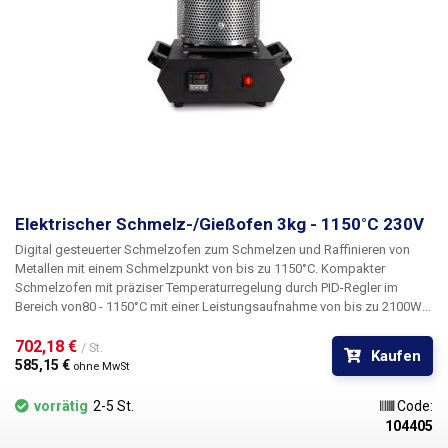
aus haltbarem Kunststoff, der gut vom Heizelement isoliert ist, um eine
übermäßige Erwärmung des Griffs zu verhindern. Das Gerät wird über
ein 1,2 m langes, zweiadriges Netzkabel direkt aus dem 230V/50hz-Netz
versorgt.
Paket:
handgehaltenes elektrisches Blei-/Zinnschmelzbad
345W 55mm
Elektrischer Schmelz-/Gießofen 3kg - 1150°C 230V
Digital gesteuerter Schmelzofen zum Schmelzen und Raffinieren von
Metallen mit einem Schmelzpunkt von bis zu 1150°C.
Kompakter
Schmelzofen mit präziser Temperaturregelung durch PID-Regler im
Bereich von
80 - 1150°C mit einer Leistungsaufnahme von bis zu 2100W
wird zum Schmelzen von Metallen wie Gold, Silber, Zinn, Kupfer,
Messing, Bronze, Aluminium verwendet. Der kleine Schmelzofen wird
702,18 € 
/ St.
Kaufen
vor allem von Schmuckherstellern und Kunstschmieden beim Gießen von
585,15 € 
ohne MwSt
Metallornamenten, Statuen und Figuren verwendet. Die Basis des
Schmelzofens ist ein schwarzes Metallgehäuse mit einem integrierten
vorrätig
2-5 St.
Code:
PID-Regler, der die Temperatur über ein Heizelement mit einer
104405
Eingangsleistung von bis zu 2100 W regelt. Das Element ist in einem