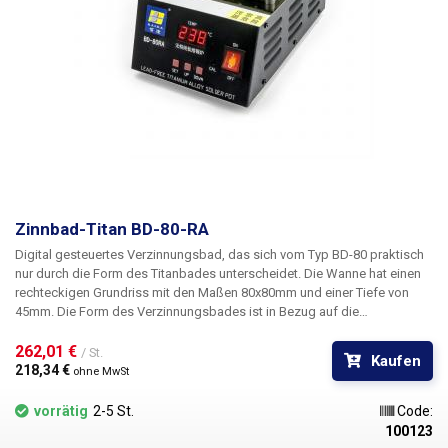
Zinnbad-Titan BD-80-RA
Digital gesteuertes Verzinnungsbad, das sich vom Typ BD-80 praktisch
nur durch die Form des Titanbades unterscheidet. Die Wanne hat einen
rechteckigen Grundriss mit den Maßen 80x80mm und einer Tiefe von
45mm. Die Form des Verzinnungsbades ist in Bezug auf die
Abmessungen für einige Anwendungen vorteilhafter, z. B. als Ersatz für
Zinnwolle beim Löten von kleinen Serien oder Entwicklungsstücken von
262,01 € 
/ St.
Kaufen
Leiterplatten bis zu einer Größe, die durch die Größe des Bades
218,34 € 
ohne MwSt
gegeben ist.
vorrätig
2-5 St.
Code:
100123