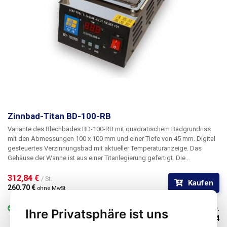
Zinnbad-Titan BD-100-RB
Variante des Blechbades BD-100-RB mit quadratischem Badgrundriss
mit den Abmessungen 100 x 100 mm und einer Tiefe von 45 mm. Digital
gesteuertes Verzinnungsbad mit aktueller Temperaturanzeige. Das
Gehäuse der Wanne ist aus einer Titanlegierung gefertigt. Die
technischen Parameter und Merkmale dieses Badtyps basieren auf dem
Modell BD-100; eine wesentliche Änderung ist jedoch die Erhöhung der
312,84 € 
/ St.
Kaufen
Heizleistung von 500 W auf 800 W aufgrund des größeren Badvolumens.
260,70 € 
ohne MwSt
Die Bedienelemente sind mit denen des BD-100 identisch.
vorrätig
6-25 St.
Code:
Ihre Privatsphäre ist uns
100114