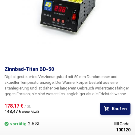
Zinnbad-Titan BD-50
Digital gesteuertes Verzinnungsbad mit 50 mm Durchmesser und
aktueller Temperaturanzeige. Der Wannenkörper besteht aus einer
Titanlegierung und ist daher bei längerem Gebrauch widerstandsfähiger
gegen Erosion; sie sind wesentlich langlebiger als die Edelstahlwannen
der Produkte "Tin Bath 36mm - 100mm". Darüber hinaus erlaubt die
Titanlegierung, aus der es hergestellt ist, wesentlich höhere
178,17 € 
/ St.
Kaufen
Betriebstemperaturen als Edelstahlbäder, nämlich bis zu 600°C im
148,47 € 
ohne MwSt
Gegensatz zu maximal 480°C bei rostfreiem Stahl.
vorrätig
2-5 St.
Code:
100120