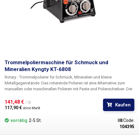
Halter verwendet werden, um ein Anbohren der Fliesen zu vermeiden.
Packungsinhalt.
Trommelpoliermaschine für Schmuck und
Mineralien Kyngty KT-6808
Rotary - Trommelpolierer für Schmuck, Mineralien und kleine
Metallgegenstände.
Das rotierende Polieren ist eine Alternative zum
manuellen oder maschinellen Polieren mit Paste und Polierscheiben.
Der
Vorteil der Rotationspoliermaschine ist die Möglichkeit des
Massenpolierens von mehreren kleinen Gegenständen
, was nicht nur
141,48 € 
/ St.
Kaufen
Zeit, sondern auch den Verbrauch von Polierpasten und -scheiben spart.
117,90 € 
ohne MwSt
Rotationspolierer werden
zum Reinigen und Polieren von Schmuck,
Münzen, Mineralien, kleinen Metallteilen und Gegenständen
verwendet
.
vorrätig
2-5 St.
Code:
Die Basis des Rotationspolierers ist eine durchsichtige Trommel, die
104395
durch ein Getriebe in Drehung versetzt wird, die Trommel ist in keiner
Weise an der Basis befestigt, so dass bei Überlastung der Trommel