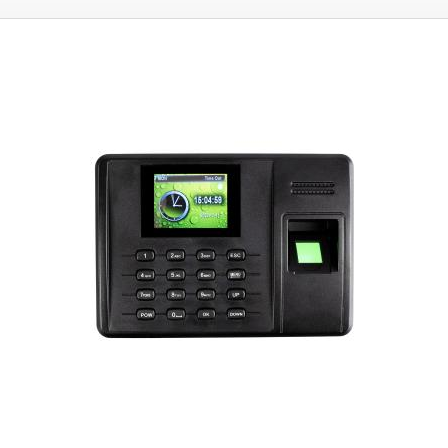
das Programm die einfache Erstellung von grundlegenden Grafiken,
Texten und Logos, ohne dass Sie Kenntnisse über Vektorgrafiken
benötigen. Sie können zum Beispiel einfach ein Rechteck oder eine
andere Form zeichnen und Text darin platzieren, die Größe und Schriftart
auswählen und die Geschwindigkeit des Gravierens oder Schneidens
wählen. Die Software ist in englischer Sprache und unterstützt alle
aktuellen Windows-Versionen. durch die Einhaltung grundlegender
Sicherheitsregeln und die Verwendung von Schutzausrüstung ist die
Arbeit mit dem Laser sehr komfortabel, einfach und sicher. Dank der
effizienten Absaugung werden die meisten Dämpfe und Gase aus dem
Raum abgeleitet, aber nichts ist 100%ig, und beim Gravieren bestimmter
Materialien entstehen Gerüche im Raum, daher empfehlen wir, den Laser
in einem gut belüfteten Raum zu verwenden. Die obere Abdeckung
schützt den Bediener nicht nur vor direktem Laserlicht, sondern auch vor
Laserreflexionen auf dem Material. Der Laser hat eine Wellenlänge von
10600nm.
Arbeitsbereich des Lasers 200x300mm Maximale Objektgröße
(Platz im Laser) 220x350mm Aluminiumhalterung mit Klemme kann ein
Objekt mit einer maximalen Größe von 110x200mm halten
Funktionsprinzip des CO2-Lasers:
Der CO2-Laser erzeugt einen
Laserstrahl in einer geschlossenen Glasröhre, die mit Gas gefüllt ist. Eine
Hochspannung fließt durch den Tunnel und reagiert mit den
Gaspartikeln, wodurch deren Energie erhöht und Licht erzeugt wird. Das
Produkt dieses intensiven Lichts ist Hitze; Hitze, die so intensiv ist, dass