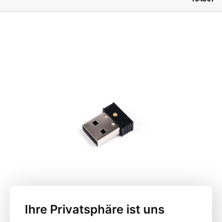
Ankunft/Abfahrt oder Pause zu erfassen). Es gibt eine Reihe von
vielseitig und kann mit den meisten gängigen Schlössern umgehen.
Das
Ausnahmen (Feiertage), freie Tage, usw., die in SW hinzugefügt werden
Set enthält 8 flache Auszieher mit 0,2-0,4 mm dicken Schlüsseln und 4
können. Das Programm ermöglicht den gleichzeitigen Betrieb mehrerer
runde Auszieher mit 0,6 mm dicken Kerben.
Das Set wird nicht zum
Anwesenheitssysteme, wobei jedem System unterschiedliche Namen
Öffnen von Schlössern, sondern nur zum Herausziehen abgebrochener
zugewiesen werden können, z. B. je nach Abteilung im Unternehmen.
Schlüssel verwendet.
Das Programm ermöglicht tägliche und monatliche Vorschauen auf
Statistiken über die Anzahl der geleisteten Stunden und Tage in
übersichtlichen Tabellen. die Datenausgabe der Aufzeichnungen erfolgt
in Form einer Excel-Datei (xls), in der Sie eine Tabelle mit Informationen
über den Zugang jedes Benutzers mit einer Aufzeichnung der Ankunfts-,
Pausen- und Abfahrtszeiten finden können. Das System kann auch
mehrere Pausen aufzeichnen. Das Hinzufügen und Löschen von
Benutzern erfolgt direkt über das Terminal oder die mitgelieferte
Software. Um die Einstellungen für das Hinzufügen oder Entfernen von
Benutzern zu ändern, ist es möglich, das Recht nur für Administratoren
festzulegen und die Anzahl der Benutzer einzustellen. PC (Windows)-
Anwendungen können mit einem Passwort gesperrt werden, um den
Zugriff durch andere Benutzer zu verhindern. DAS SYSTEM MUSS IMMER
IM INNEREN DES GEBÄUDES, IN DER EINGANGSHALLE, AUFGESTELLT
WERDEN, ES KANN NICHT IM FREIEN INSTALLIERT UND REGEN ODER
WETTER AUSGESETZT WERDEN.
Lieferumfang:
Anwesenheitssystem
EY-360, Netzadapter, Software, Wandhalterung.
Ihre Privatsphäre ist uns