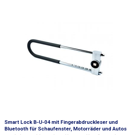
einfach über die Schaltfläche in der App. Neben dem Bluetooth-Zugang
gibt es auch die Möglichkeit, das Schloss mit einem
Sicherheitsschlüssel zu entsperren. Mit einer einzigen Ladung hält das
Schloss bis zu 90 Tage im Standby-Modus, der eingebaute Lithium-
Ionen-Akku wird über den Micro-USB-Anschluss aufgeladen, mit einer
Powerbank, einem PC oder einem USB-Ladeadapter, im Falle einer
Entladung des verschlossenen Schlosses, schließen Sie einfach die
Powerbank für ein paar Augenblicke an, um den internen Akku
aufzuladen.
Das Schloss kann Regen, Wind und Frost widerstehen. Es
besteht aus stabilem 14-mm-Stahl und schützt Ihr Eigentum vor Dieben
und unbefugtem Zugriff.
Die Öse des Schlosses ist mit einer weichen
Gummischicht überzogen, die verhindert, dass die Glastür oder der Lack
Ihres Fahrrads, Motorrads oder Autos bei der Handhabung sowie beim
Ver- und Entriegeln reibt oder beschädigt wird.
Packungsinhalt:
Schloss
mit Bluetooth, 1x Schlüssel, Micro-USB-Ladekabel, 2x Aufkleber mit QR-
Code.
Smart Lock B-U-04 mit Fingerabdruckleser und
Bluetooth für Schaufenster, Motorräder und Autos