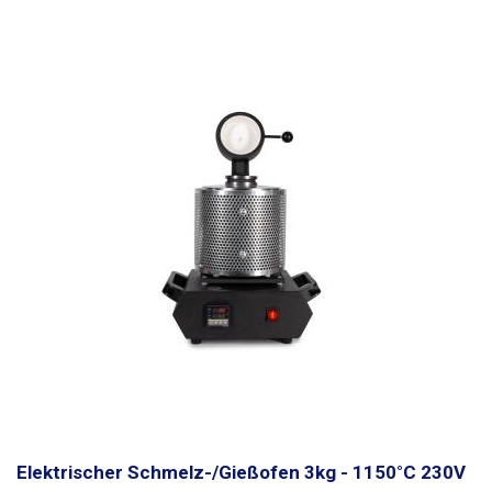
keine Gefahr einer Verklemmung oder Beschädigung des Motors
besteht. Die Poliertrommel besteht aus 8 mm starkem, transparentem
ABS, das Innenvolumen der Trommel beträgt 1000 ml, die
Einlassöffnung hat einen Durchmesser von 78 mm. Als Polier- oder
Schleifmittel werden Edelstahlkugeln mit verschiedenen Durchmessern
oder verschiedene feine Sande und andere verwandte pulverförmige
Poliermaterialien verwendet, zusammen mit dem Schleifmittel wird dem
Polierer auch die Polierflüssigkeit durch normales Wasser oder eine
andere Flüssigkeit hinzugefügt, um den Reinigungsprozess zu fördern.
Die versiegelte und gefüllte Trommel dreht sich für eine voreingestellte
Zeit, wodurch die Gegenstände ähnlich wie beim Handpolieren mit Paste
mattiert und poliert werden. Die Trommel kann durch den Gebrauch
stumpf (undurchsichtig) werden. Der Drehpolierer verfügt über zwei
Drehwähler und einen Schalter auf der Vorderseite, der erste Drehwähler
dient zum Einschalten und Einstellen der Trommeldrehzeit 1-60min, mit
dem zweiten kann die Drehgeschwindigkeit in fünf verschiedenen
Geschwindigkeiten gewählt werden. Mit dem Wippschalter kann die
Funktion des automatischen Wechsels der Drehrichtung alle 30
Sekunden ein- und ausgeschaltet werden.
450g Stahlpolierkugeln mit
3mm Durchmesser sind im Lieferumfang enthalten.
Elektrischer Schmelz-/Gießofen 3kg - 1150°C 230V