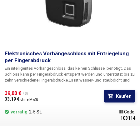
Elektronisches Vorhängeschloss mit Entriegelung
per Fingerabdruck
Ein intelligentes Vorhängeschloss, das keinen Schlüssel benötigt.
Das
Schloss kann per Fingerabdruck entsperrt werden und unterstützt bis zu
zehn verschiedene Fingerabdrücke.
Es ist wasser- und staubdicht und
nach IP65 zertifiziert
Unter der Gummiabdeckung an der Seite des
Schlosses befindet sich ein Micro-USB-Anschluss zum Aufladen des
39,83 € 
/ St.
Kaufen
internen Akkus, der bis zu 2500 Entriegelungen oder 2 Jahre Standby-
33,19 € 
ohne MwSt
Betrieb aushält. An der Vorderseite der Umlenkrolle befindet sich eine
farbige LED-Anzeige, die den aktuellen Status des Schlosses deutlich
vorrätig
2-5 St.
Code:
anzeigt.
Das Schloss kann eine Zugkraft von bis zu 380 kg bewältigen.
103114
Die Entsperrung ist sehr schnell, die Erkennungsgeschwindigkeit des
Fingerabdrucklesers beträgt 380 ms. Unterstützung von bis zu 10
Benutzern, darunter zwei Administratoren, die Benutzer hinzufügen und
löschen können. Die
Umlenkrolle ist für den täglichen Gebrauch unter