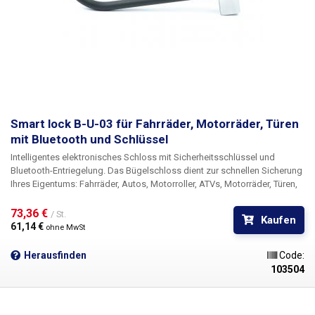
Smart lock B-U-03 für Fahrräder, Motorräder, Türen
mit Bluetooth und Schlüssel
Intelligentes elektronisches Schloss mit Sicherheitsschlüssel und
Bluetooth-Entriegelung.
Das Bügelschloss dient zur schnellen Sicherung
Ihres Eigentums: Fahrräder, Autos, Motorroller, ATVs, Motorräder, Türen,
Tore, mit der Möglichkeit der Entriegelung mit einem
Sicherheitsschlüssel oder mit einer mobilen App mit Bluetooth, dank der
73,36 € 
/ St.
Kaufen
Sie das Schloss aus der Ferne in einer Entfernung von 10-15m entriegeln
61,14 € 
ohne MwSt
können. Eine geniale App für Android/iOS/iPadOS-Mobiltelefone und -
Tablets ermöglicht die bequeme Bedienung mehrerer Schlösser, die
Herausfinden
Code:
Freigabe des Zugriffs für andere Benutzer und die automatische
103504
Aufzeichnung des Öffnens und Schließens des Schlosses mit
Zeitstempel. Registrieren Sie Ihr Schloss einfach mit dem mitgelieferten
QR-Code in der App und entsperren und verriegeln Sie es dann ganz