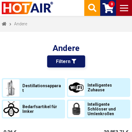
0
Andere
Andere
Filtern 
Intelligentes
Destillationsappara
Zuhause
t
Intelligente
Bedarfsartikel für
Schlösser und
Imker
Umlenkrollen