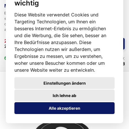
wichtig
Maus-Emulator - Mauswackler USB
Ein
Mouse Jiggler
ist ein Gerät, das die Benutzeraktivität auf einem PC
Diese Website verwendet Cookies und
simuliert, indem es den Mauszeiger selbst bewegt und so verhindert,
Targeting Technologien, um Ihnen ein
dass der Computer in den Ruhezustand übergeht oder eine
besseres Internet-Erlebnis zu ermöglichen
automatische Abmeldung aufgrund von Inaktivität auslöst. Die
und die Werbung, die Sie sehen, besser an
Verwendung des Maus-Jigglers ist in Situationen nützlich, in denen es
notwendig ist, den Computer in einem aktiven Zustand zu halten, um
25,76 € 
/ St.
Ihre Bedürfnisse anzupassen. Diese
Kaufen
Datenverluste oder andere Probleme zu vermeiden, die mit der Inaktivität
25,76 € 
ohne MwSt
Technologien nutzen wir außerdem, um
des Computers verbunden sind, z. B. bei der Durchführung großer
Ergebnisse zu messen, um zu verstehen,
Online-Software-Updates oder dem Herunterladen umfangreicher
vorrätig
6-25 St.
Code:
woher unsere Besucher kommen oder um
Dateien über langsamere Verbindungen, ohne dass die Einstellungen
400728
des Energieschemas in Fällen geändert werden müssen, in denen die
unsere Website weiter zu entwickeln.
Benutzerprivilegien dies nicht zulassen - geliehene oder Arbeits-PCs.
Einstellungen ändern
Ich lehne ab
Alle akzeptieren