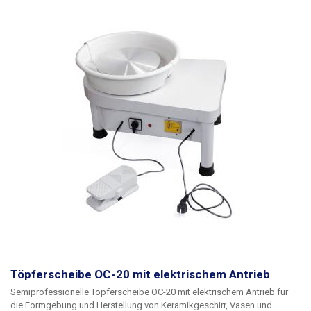
des Motors eingeschaltet und gewählt werden kann. Die Motordrehzahl
von 0-300 U/min wird über ein Fußpedal gesteuert. Das Fußpedal ist
federlos und bleibt in der eingestellten Position verriegelt, so dass das
Pedal gedrückt und der Fuß entfernt werden kann, ohne dass der
Plattenteller die eingestellte Geschwindigkeit verliert (das Pedal wirkt wie
eine Wiege, wenn es nach vorne gedrückt wird, beschleunigt der
Plattenteller, wenn es nach hinten gedrückt wird, verlangsamt er sich).
Der lackierte Stahltisch ist stabil und hat eine hohe Belastbarkeit, das
ganze System steht auf Metallfüßen, unter dem 25cm-Drehteller befindet
sich eine einteilige, nicht abnehmbare Auffangwanne aus hartem,
glattem Kunststoff, die leicht zu reinigen ist.
Das Modell OC-10 ist im
Vergleich zum Modell OC-20 leichter und verfügt über keine abnehmbare
Auffangwanne.
Ein Satz Metallbeschläge aus Ton ist im Lieferumfang
enthalten.
Töpferscheibe OC-20 mit elektrischem Antrieb
Semiprofessionelle Töpferscheibe OC-20 mit elektrischem Antrieb für
die Formgebung und Herstellung von Keramikgeschirr, Vasen und