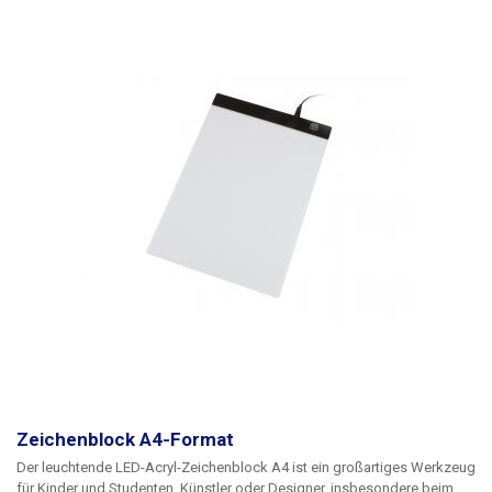
verschiedenen Bedingungen gedacht:
zum Verschließen der
Bremsscheibe eines Motorrads, eines Fahrrads, eines Koffers, eines
Schließfachs, einer Tür, eines Werkzeugkastens usw. Die Umlenkrolle ist
ein hervorragender Helfer für kleine und große Schüler, die Schlüssel für
Schulschließfächer vergessen oder verlieren. Das Schloss eignet sich
auch zum Abschließen von Motorrädern, Fahrrädern oder ATVs, Sie
können z. B. Scheibenbremsen schnell abschließen, ohne einen
zusätzlichen Schlüssel mitzuführen. Das Schloss kann mit jedem USB-
Adapter, einer Powerbank oder über den USB-Anschluss eines
PCs/Notebooks aufgeladen werden. Die Ladezeit beträgt ca. 120
Minuten. Der Abschluss des Ladevorgangs wird durch eine grüne LED
angezeigt.
Setzen Sie das Schloss keinem Frost und keiner hohen
Luftfeuchtigkeit (Regen, Schnee) aus, das Schloss ist in erster Linie für
die Verwendung in Innenräumen konzipiert.
Zeichenblock A4-Format
Der leuchtende LED-Acryl-Zeichenblock A4 ist ein großartiges Werkzeug
für Kinder und Studenten, Künstler oder Designer, insbesondere beim