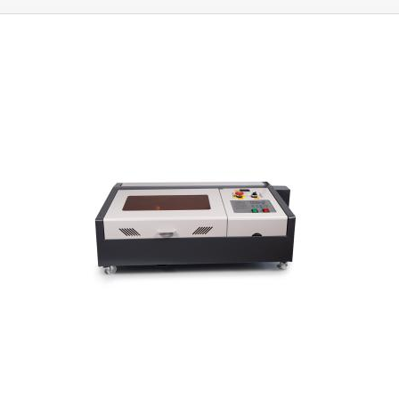
hochwertigem, lebensmittelechtem Edelstahl mit einer Stärke von 0,8
mm gefertigt, das
Gerät ist robust und stabil im Betrieb.
Zum Schleudern
des Honigs verwendet dieses Modell einen Elektromotor mit stufenloser
Drehzahlregelung im Bereich von 30-300 U/min.
Der innenliegende
Edelstahlkorb ermöglicht das Einsetzen von
2 Stück Fangrahmen wie
Langstroth, Zander, Hoffman und anderen Typen bis zu einer Größe von
250x440x80mm.
Am Boden des Edelstahlbehälters ist ein
verschließbarer Auslauf mit einem Durchmesser von 40mm angebracht,
durch den der Honig in die vorbereiteten Behälter gesaugt werden kann.
Der Auslass befindet sich 20 mm vom Boden des Honigtopfes entfernt
und ist zur leichteren Reinigung oder zum eventuellen Austausch
abnehmbar.
Die Honigschleuder wird mit zwei transparenten,
abnehmbaren Plexiglasdeckeln geliefert
, durch die das Innere der
Honigschleuder eingesehen und der Schleuderstatus überprüft werden
kann, und die gleichzeitig als Sicherheitsvorrichtung dienen. Die
Honigschleuder steht auf drei Stahlfüßen, die mit Löchern für die
Verschraubung auf dem Boden, der Arbeitsplatte oder der Arbeitsfläche
versehen sind. Der Motor mit einer Eingangsleistung von bis zu 140 W
wird über ein 150 cm langes Standard-Netzkabel mit Steckdose mit 230
V/50 Hz betrieben.
Das Gerät ist sehr einfach und leicht zu bedienen
, die
Rähmchen mit Honig werden in den Korb der Honigschleuder eingelegt
und von oben mit einem transparenten Deckel abgedeckt, dann genügt
es, den Motor mit dem Hauptschalter einzuschalten und die Drehzahl