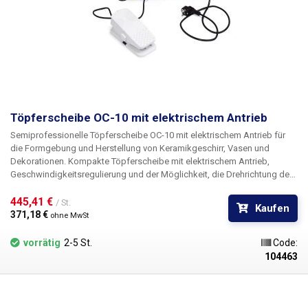
Halter
Töpferscheibe OC-10 mit elektrischem Antrieb
Semiprofessionelle Töpferscheibe OC-10 mit elektrischem Antrieb für
die Formgebung und Herstellung von Keramikgeschirr, Vasen und
Dekorationen.
Kompakte Töpferscheibe mit elektrischem Antrieb,
Geschwindigkeitsregulierung und der Möglichkeit, die Drehrichtung des
Drehtellers zu ändern
. Modell OC-10 Sie eignet sich für die Amateur- und
Profiproduktion von Keramik, für den Gebrauch zu Hause, in einer
445,41 € 
/ St.
Kaufen
Keramikwerkstatt, in Keramikkursen oder in einem Schul-Keramikclub.
371,18 € 
ohne MwSt
Dank moderner Technik und ausgeklügeltem Antriebskonzept dreht sich
der 25-cm-Aluminium-Drehteller vibrations- und geräuschfrei, die
vorrätig
2-5 St.
Code:
Durchzugskraft des Motors lässt auch bei niedrigen Drehzahlen nicht
104463
nach, der Motor reagiert schnell auf Drehänderungen und ist extrem
leise. Die Töpferscheibe wird mit herkömmlicher elektrischer Energie
angetrieben. Steckdose 230V/50Hz. Auf der Haupttafel der
Töpferscheibe befindet sich ein Drehregler, mit dem die Drehrichtung