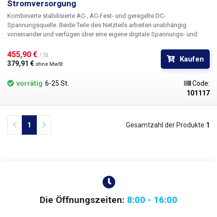
Stromversorgung
Kombinierte stabilisierte AC-, AC-Fest- und geregelte DC-
Spannungsquelle. Beide Teile des Netzteils arbeiten unabhängig
voneinander und verfügen über eine eigene digitale Spannungs- und
Stromanzeige. Die Wechselspannungsstabilisierung wird von einem
Servomotor gesteuert, der die Anzapfungen an den Wicklungen des
455,90 € 
/ St.
Kaufen
Ringkerntransformators entsprechend den Befehlen der
379,91 € 
ohne MwSt
Steuerelektronik schaltet.
vorrätig
6-25 St.
Code:
101117
Previous
Next
1
Gesamtzahl der Produkte
1
Die Öffnungszeiten:
8:00 - 16:00