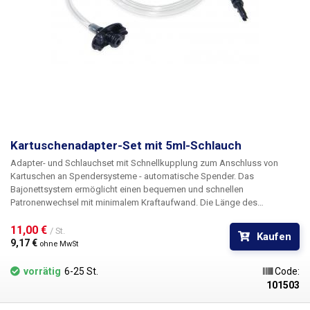
Kartuschenadapter-Set mit 5ml-Schlauch
Adapter- und Schlauchset mit Schnellkupplung zum Anschluss von
Kartuschen an Spendersysteme - automatische Spender. Das
Bajonettsystem ermöglicht einen bequemen und schnellen
Patronenwechsel mit minimalem Kraftaufwand. Die Länge des
transparenten Schlauchs beträgt 1 m, und das Ende ist mit einem
Schnellanschluss mit 6 mm Durchmesser versehen, der in den John
11,00 € 
/ St.
Kaufen
Guest-Anschluss eingesteckt wird. Ein O-Ring aus Gummi ist im Set
9,17 € 
ohne MwSt
enthalten.
vorrätig
6-25 St.
Code:
101503