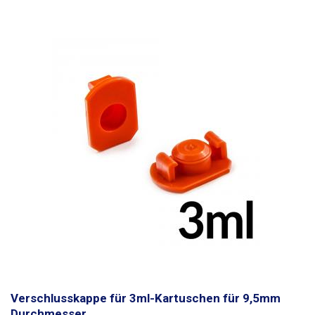
Skala versehen, der Spritzenkolben ist undurchsichtig (milchig).
Aufgrund des Präzisionsdesigns
wird in der Spritze keine Dichtung
verwendet, die
weniger temperatur- und chemikalienbeständig ist als
Glas. Borosilikatglas hat eine sehr gute Lebensdauer und wird bei
sachgemäßer Anwendung Hunderte von Kunststoffspritzen ersetzen.
Spritzen sind flüssigkeitsdicht (nicht gasdicht) Die Temperatur- und
Chemikalienbeständigkeit ergibt sich aus den verwendeten Materialien -
Borosilikatglas und Luer-Lock-Anschluss aus Metall mit
Chromoberfläche
Ganzglasspritzen sind nur für technische Zwecke
bestimmt und müssen vor dem ersten Gebrauch sterilisiert werden.
Packungsinhalt: Spritze 1 Stk
Verschlusskappe für 3ml-Kartuschen für 9,5mm
Durchmesser