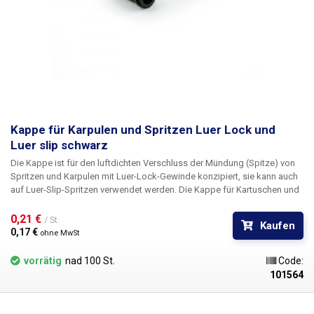
Kappe für Karpulen und Spritzen Luer Lock und
Luer slip schwarz
Die Kappe ist für den luftdichten Verschluss der Mündung (Spitze) von
Spritzen und Karpulen mit Luer-Lock-Gewinde konzipiert, sie kann auch
auf Luer-Slip-Spritzen verwendet werden. Die Kappe für Kartuschen und
Spritzen ist in mehreren Farben erhältlich: weiß, orange und schwarz. Der
Stopfen besteht aus Polypropylen und enthält kein Silikon. Geeignet für
0,21 € 
/ St.
Kaufen
die Verwendung mit UV-Materialien.
0,17 € 
ohne MwSt
vorrätig
nad 100 St.
Code:
101564