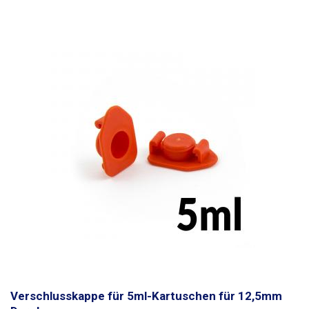
Skala versehen, der Spritzenkolben ist undurchsichtig (milchig).
Aufgrund des Präzisionsdesigns
wird in der Spritze keine Dichtung
verwendet, die
weniger temperatur- und chemikalienbeständig ist als
Glas. Borosilikatglas hat eine sehr gute Lebensdauer und wird bei
sachgemäßer Anwendung Hunderte von Kunststoffspritzen ersetzen.
Spritzen sind flüssigkeitsdicht (nicht gasdicht) Die Temperatur- und
Chemikalienbeständigkeit ergibt sich aus den verwendeten Materialien -
Borosilikatglas und Luer-Lock-Anschluss aus Metall mit
Chromoberfläche
Ganzglasspritzen sind nur für technische Zwecke
bestimmt und müssen vor dem ersten Gebrauch sterilisiert werden.
Packungsinhalt: Spritze 1 Stk
Verschlusskappe für 5ml-Kartuschen für 12,5mm