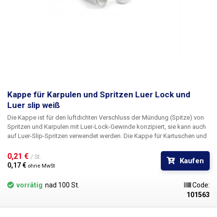
Kappe für Karpulen und Spritzen Luer Lock und
Luer slip weiß
Die Kappe ist für den luftdichten Verschluss der Mündung (Spitze) von
Spritzen und Karpulen mit Luer-Lock-Gewinde konzipiert, sie kann auch
auf Luer-Slip-Spritzen verwendet werden. Die Kappe für Kartuschen und
Spritzen ist in mehreren Farben erhältlich: weiß, orange und schwarz. Der
Stopfen besteht aus Polypropylen und enthält kein Silikon. Geeignet für
0,21 € 
/ St.
Kaufen
die Verwendung mit UV-Materialien.
0,17 € 
ohne MwSt
vorrätig
nad 100 St.
Code:
101563