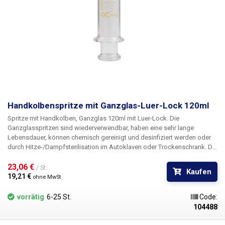
Handkolbenspritze mit Ganzglas-Luer-Lock 120ml
Spritze mit Handkolben, Ganzglas 120ml mit Luer-Lock.
Die
Ganzglasspritzen sind
wiederverwendbar, haben eine sehr lange
Lebensdauer, können chemisch gereinigt und desinfiziert werden oder
durch Hitze-/Dampfsterilisation
im Autoklaven oder Trockenschrank. Die
Spritzen sind aus Borosilikatglas (Siedeglas) hergestellt und können
aufgrund der glatten Wände Temperaturen bis zu 160°C ausgesetzt
23,06 € 
/ St.
Kaufen
werden, sie sind leicht zu reinigen, das Glas wird durch UV-Strahlung
19,21 € 
ohne MwSt
nicht beschädigt. Die Spritzen sind mit einem verchromten Luer-Lock-
Metallkonnektor ausgestattet, auf den verschiedene Arten von Nadeln,
vorrätig
6-25 St.
Code:
Applikatoren und Schläuchen aufgesteckt werden können. Der
104488
Konnektor ist mit der Spritze verklebt und kann nicht
entfernt/ausgetauscht werden. Die Spritze ist durchsichtig und mit einer