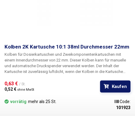
Kolben 2K Kartusche 10:1 38ml Durchmesser 22mm
Kolben für Dosierkartuschen und Zweikomponentenkartuschen mit
einem Innendurchmesser von 22 mm. Dieser Kolben kann für manuelle
und automatische Druckspender verwendet werden. Der Inhalt der
Kartusche ist zuverlässig luftdicht, wenn der Kolben in die Kartusche
eingesetzt wird. Der Inhalt der Kartusche ist zuverlässig luftdicht, wenn
der Kolben in die Kartusche eingesetzt wird. Das Kolbenmaterial ist frei
0,63 € 
/ St.
Kaufen
von Chloriden und Silikonen, beständig gegen Laugen und industrielle
0,52 € 
ohne MwSt
Lösungsmittel und eignet sich für eine Vielzahl von Flüssigkeiten wie
Flussmittel, Klebstoffe, Schmiermittel, Silber-Wärmeleitpasten, Farben,
vorrätig
mehr als 25 St.
Code:
Tinten, Elektrolyte, Epoxidharze, Cyanacrylate, Silikone, Schmiermittel,
101923
Schraubenkleber, SMT-Kleber, Verdünner, Aktivatoren usw. Kompatibel
mit den Zweikomponenten-Kartuschen 2K 38ml (Verhältnis 10:1) aus
unserem Sortiment. Durchmesser: 22 mm