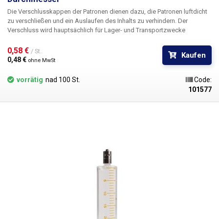
Die Verschlusskappen der Patronen dienen dazu, die Patronen luftdicht
zu verschließen und ein Auslaufen des Inhalts zu verhindern. Der
Verschluss wird hauptsächlich für Lager- und Transportzwecke
verwendet, idealerweise in Kombination mit kolbenwobei die Kappe
verhindert, dass der Kolben versehentlich mechanisch eingedrückt wird
0,58 € 
/ St.
Kaufen
und die Flüssigkeit ausläuft.
Für Kartuschen mit einem
0,48 € 
ohne MwSt
Innendurchmesser von 9,5 mm (3 ml)
vorrätig
nad 100 St.
Code:
101577