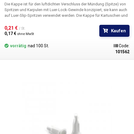
Die Kappe ist für den luftdichten Verschluss der Mündung (Spitze) von
Spritzen und Karpulen mit Luer-Lock-Gewinde konzipiert, sie kann auch
auf Luer-Slip-Spritzen verwendet werden. Die Kappe für Kartuschen und
Spritzen ist in mehreren Farben erhältlich: weiß, orange und schwarz. Der
Stopfen besteht aus Polypropylen und enthält kein Silikon. Geeignet für
0,21 € 
/ St.
Kaufen
die Verwendung mit UV-Materialien.
0,17 € 
ohne MwSt
vorrätig
nad 100 St.
Code:
101562