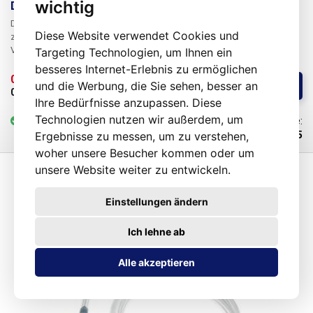
wichtig
Durchmesser
Die Verschlusskappen der Patronen dienen dazu, die Patronen luftdicht
Diese Website verwendet Cookies und
zu verschließen und ein Auslaufen des Inhalts zu verhindern. Der
Verschluss wird hauptsächlich für Lager- und Transportzwecke
Targeting Technologien, um Ihnen ein
verwendet, idealerweise in Kombination mit kolbenwobei die Kappe
besseres Internet-Erlebnis zu ermöglichen
verhindert, dass der Kolben versehentlich mechanisch eingedrückt wird
0,58 € 
/ St.
und die Werbung, die Sie sehen, besser an
Kaufen
und die Flüssigkeit ausläuft.
Für Kartuschen mit einem
0,48 € 
ohne MwSt
Ihre Bedürfnisse anzupassen. Diese
Innendurchmesser von 15,8 mm (10 ml)
Technologien nutzen wir außerdem, um
vorrätig
nad 100 St.
Code:
Ergebnisse zu messen, um zu verstehen,
101575
woher unsere Besucher kommen oder um
unsere Website weiter zu entwickeln.
Einstellungen ändern
Ich lehne ab
Alle akzeptieren