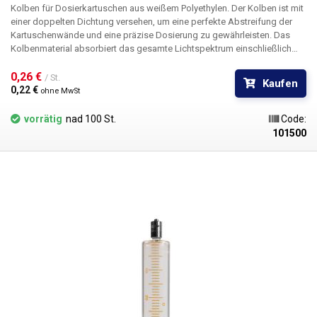
Kolben für Dosierkartuschen aus weißem Polyethylen. Der Kolben ist mit
einer doppelten Dichtung versehen, um eine perfekte Abstreifung der
Kartuschenwände und eine präzise Dosierung zu gewährleisten. Das
Kolbenmaterial absorbiert das gesamte Lichtspektrum einschließlich
UV-Strahlung und ist für alle Farbvarianten der Patronen geeignet. Durch
das Einsetzen des Stopfens in die Kartusche wird deren Inhalt
0,26 € 
/ St.
Kaufen
zuverlässig luftdicht verschlossen.
0,22 € 
ohne MwSt
vorrätig
nad 100 St.
Code:
101500