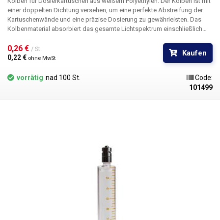
Kolben für Dosierkartuschen aus weißem Polyethylen. Der Kolben ist mit
einer doppelten Dichtung versehen, um eine perfekte Abstreifung der
Kartuschenwände und eine präzise Dosierung zu gewährleisten. Das
Kolbenmaterial absorbiert das gesamte Lichtspektrum einschließlich
UV-Strahlung und ist für alle Farbvarianten der Patronen geeignet. Durch
das Einsetzen des Stopfens in die Kartusche wird deren Inhalt
0,26 € 
/ St.
Kaufen
zuverlässig luftdicht verschlossen.
0,22 € 
ohne MwSt
vorrätig
nad 100 St.
Code:
101499