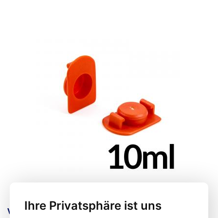
Skala versehen, der Spritzenkolben ist undurchsichtig (milchig).
Aufgrund des Präzisionsdesigns
wird in der Spritze keine Dichtung
verwendet, die
weniger temperatur- und chemikalienbeständig ist als
Glas. Borosilikatglas hat eine sehr gute Lebensdauer und wird bei
richtiger Anwendung Hunderte von Kunststoffspritzen ersetzen.
Spritzen sind flüssigkeitsdicht (nicht gasdicht) Die Temperatur- und
Chemikalienbeständigkeit ergibt sich aus den verwendeten Materialien -
Borosilikatglas und Luer-Lock-Anschluss aus Metall mit
Chromoberfläche
Ganzglasspritzen sind nur für technische Zwecke
bestimmt und müssen vor dem ersten Gebrauch sterilisiert werden.
Packungsinhalt: Spritze 1 Stk
Ihre Privatsphäre ist uns
Verschlusskappe für 10ml-Kartuschen für 15,8mm