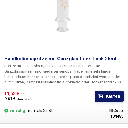
Handkolbenspritze mit Ganzglas-Luer-Lock 25ml
Spritze mit Handkolben, Ganzglas 25ml mit Luer-Lock.
Die
Ganzglasspritzen sind
wiederverwendbar, haben eine sehr lange
Lebensdauer, können chemisch gereinigt und desinfiziert werden oder
durch Hitze-/Dampfsterilisation
im Autoklaven oder Trockenschrank. Die
Spritzen sind aus Borosilikatglas (Siedeglas) hergestellt und können
aufgrund der glatten Wände Temperaturen bis zu 160°C ausgesetzt
11,53 € 
/ St.
Kaufen
werden, sie sind leicht zu reinigen, das Glas wird durch UV-Strahlung
9,61 € 
ohne MwSt
nicht beschädigt. Die Spritzen sind mit einem verchromten Luer-Lock-
Metallkonnektor ausgestattet, auf den verschiedene Arten von Nadeln,
vorrätig
mehr als 25 St.
Code:
Applikatoren und Schläuchen aufgesteckt werden können. Der
104485
Konnektor ist mit der Spritze verklebt und kann nicht
entfernt/ausgetauscht werden. Die Spritze ist durchsichtig und mit einer