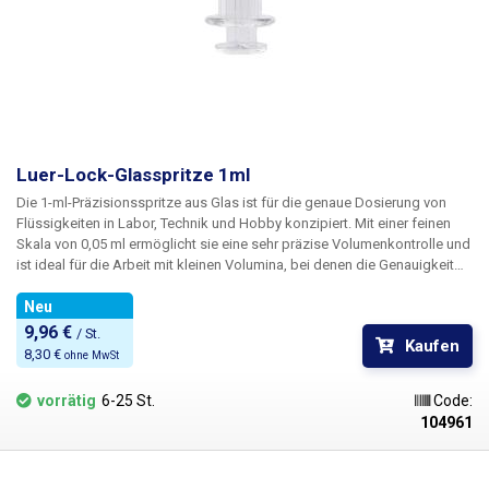
Luer-Lock-Glasspritze 1ml
Die 1-ml-Präzisionsspritze aus Glas
ist für die genaue Dosierung von
Flüssigkeiten in Labor, Technik und Hobby konzipiert. Mit einer feinen
Skala von 0,05 ml
ermöglicht sie eine sehr präzise Volumenkontrolle und
ist ideal für die Arbeit mit kleinen Volumina, bei denen die Genauigkeit
und Wiederholbarkeit der Dosierung wichtig ist.
Der Körper der Spritze
besteht aus Borosilikatglas
Neu
, das sich durch hohe chemische
Beständigkeit, geringe Ausdehnung und gute thermische Stabilität
9,96 € 
/ St.
Kaufen
auszeichnet. Der Kolben aus Polypropylen (PP) ist mit einer
8,30 € 
ohne MwSt
Silikondichtung versehen, die einen reibungslosen Betrieb, minimale
Reibung und zuverlässige Abdichtung gewährleistet. Die Spritze ist mit
vorrätig
6-25 St.
Code:
einer Standard-Luer-Lock-Kappe aus PP ausgestattet, die einen festen
104961
und sicheren Anschluss von anderem Zubehör ermöglicht.
Ebenfalls im
Lieferumfang enthalten ist eine PP-Kappe mit Silikondichtung
, die es
ermöglicht, die Spritze sicher zu verschließen und Proben für kurze