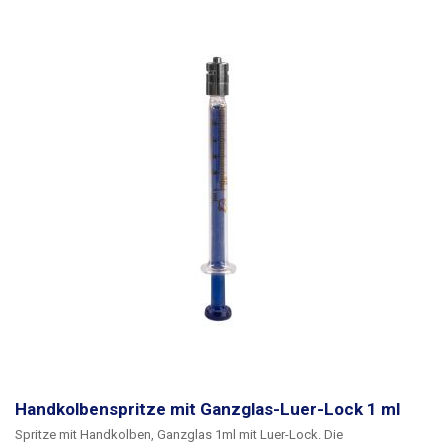
Zeiträume aufzubewahren, ohne dass die Gefahr des Auslaufens von
Flüssigkeit besteht. Das Design ist für den wiederholten Gebrauch und
eine einfache Reinigung geeignet. Das Produkt eignet sich für die Arbeit
im Labor, für den technischen Einsatz, für die Dosierung von
Flüssigkeiten, Ölen, Chemikalien, Tinten oder für Hobby- und
Heimwerkeranwendungen wie die Arbeit mit Harzen, Klebstoffen oder
Servicearbeiten.
Die Spritze ist nicht steril verpackt und nicht für den
medizinischen oder tierärztlichen Gebrauch bestimmt.
Packung.
Handkolbenspritze mit Ganzglas-Luer-Lock 1 ml
Spritze mit Handkolben, Ganzglas 1ml mit Luer-Lock.
Die