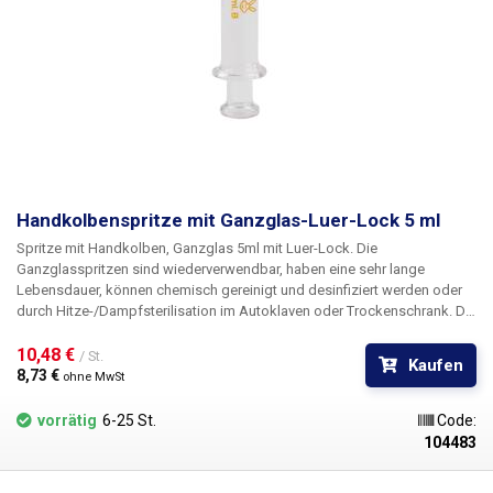
Handkolbenspritze mit Ganzglas-Luer-Lock 5 ml
Spritze mit Handkolben, Ganzglas 5ml mit Luer-Lock.
Die
Ganzglasspritzen sind
wiederverwendbar, haben eine sehr lange
Lebensdauer, können chemisch gereinigt und desinfiziert werden oder
durch Hitze-/Dampfsterilisation
im Autoklaven oder Trockenschrank. Die
Spritzen sind aus Borosilikatglas (Siedeglas) hergestellt und können
aufgrund der glatten Wände Temperaturen bis zu 160°C ausgesetzt
10,48 € 
/ St.
Kaufen
werden, sie sind leicht zu reinigen, das Glas wird durch UV-Strahlung
8,73 € 
ohne MwSt
nicht beschädigt. Die Spritzen sind mit einem verchromten Luer-Lock-
Metallkonnektor ausgestattet, auf den verschiedene Arten von Nadeln,
vorrätig
6-25 St.
Code:
Applikatoren und Schläuchen aufgesteckt werden können. Der
104483
Konnektor ist mit der Spritze verklebt und kann nicht
entfernt/ausgetauscht werden. Die Spritze ist durchsichtig und mit einer