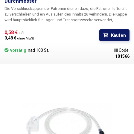
Durchmesser
Die Verschlusskappen der Patronen dienen dazu, die Patronen luftdicht
zu verschließen und ein Auslaufen des Inhalts zu verhindern. Die Kappe
wird hauptsächlich für Lager- und Transportzwecke verwendet,
idealerweise in Kombination mit einem Kolben, wobei diese Kappe ein
versehentliches mechanisches Drücken des Kolbens und das
0,58 € 
/ St.
Kaufen
Verschütten von Flüssigkeit verhindert.
Für Kartuschen mit 12,5 mm (5
0,48 € 
ohne MwSt
ml
) Innendurchmesser
vorrätig
nad 100 St.
Code:
101566