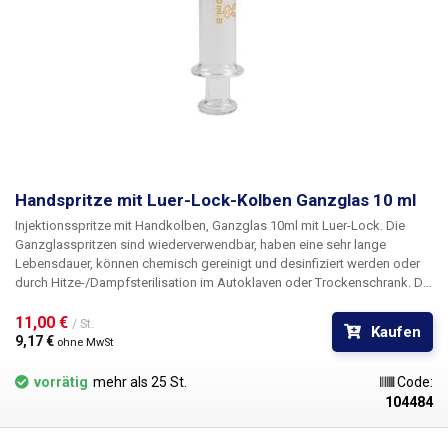
Handspritze mit Luer-Lock-Kolben Ganzglas 10 ml
Injektionsspritze mit Handkolben, Ganzglas 10ml mit Luer-Lock.
Die
Ganzglasspritzen sind
wiederverwendbar, haben eine sehr lange
Lebensdauer, können chemisch gereinigt und desinfiziert werden oder
durch Hitze-/Dampfsterilisation
im Autoklaven oder Trockenschrank. Die
Spritzen sind aus Borosilikatglas (Siedeglas) hergestellt und können
aufgrund der glatten Wände Temperaturen bis zu 160°C ausgesetzt
11,00 € 
/ St.
Kaufen
werden, sie sind leicht zu reinigen, das Glas wird durch UV-Strahlung
9,17 € 
ohne MwSt
nicht beschädigt. Die Spritzen sind mit einem verchromten Luer-Lock-
Metallkonnektor ausgestattet, auf den verschiedene Arten von Nadeln,
vorrätig
mehr als 25 St.
Code:
Applikatoren und Schläuchen aufgesteckt werden können. Der
104484
Konnektor ist mit der Spritze verklebt und kann nicht
entfernt/ausgetauscht werden. Die Spritze ist durchsichtig und mit einer