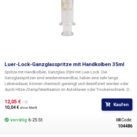
Luer-Lock-Ganzglasspritze mit Handkolben 35ml
Spritze mit Handkolben, Ganzglas 35ml mit Luer-Lock.
Die
Ganzglasspritzen sind
wiederverwendbar, haben eine sehr lange
Lebensdauer, können chemisch gereinigt und desinfiziert werden oder
durch Hitze-/Dampfsterilisation
im Autoklaven oder Trockenschrank. Die
Spritzen sind aus Borosilikatglas (Siedeglas) hergestellt und können
aufgrund der glatten Wände Temperaturen bis zu 160°C ausgesetzt
12,05 € 
/ St.
Kaufen
werden, sie sind leicht zu reinigen, das Glas wird durch UV-Strahlung
10,04 € 
ohne MwSt
nicht beschädigt. Die Spritzen sind mit einem verchromten Luer-Lock-
Metallkonnektor ausgestattet, auf den verschiedene Arten von Nadeln,
vorrätig
6-25 St.
Code:
Applikatoren und Schläuchen aufgesteckt werden können. Der
104486
Konnektor ist mit der Spritze verklebt und kann nicht
entfernt/ausgetauscht werden. Die Spritze ist durchsichtig und mit einer