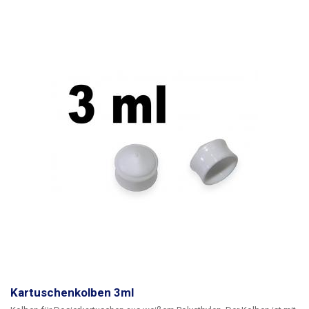
Skala versehen, der Spritzenkolben ist undurchsichtig (milchig).
Aufgrund des Präzisionsdesigns
wird in der Spritze keine Dichtung
verwendet, die
weniger temperatur- und chemikalienbeständig ist als
Glas. Borosilikatglas hat eine sehr gute Lebensdauer und wird bei
sachgemäßer Anwendung Hunderte von Kunststoffspritzen ersetzen.
Spritzen sind flüssigkeitsdicht (nicht gasdicht) Die Temperatur- und
Chemikalienbeständigkeit ergibt sich aus den verwendeten Materialien -
Borosilikatglas und Luer-Lock-Anschluss aus Metall mit
Chromoberfläche
Ganzglasspritzen sind nur für technische Zwecke
bestimmt und müssen vor dem ersten Gebrauch sterilisiert werden.
Packungsinhalt: Spritze 1 Stk
Kartuschenkolben 3ml