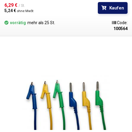
Kabel mit Bananen ineinander gesteckt werden, um Knoten im
6,29 € 
/ St.
Kaufen
Stromkreis zu bilden. Erhältlich in mehreren Farben zur
5,24 € 
ohne MwSt
Polaritätsunterscheidung: rot, schwarz, blau, gelb, grün.
vorrätig
mehr als 25 St.
Code:
100564