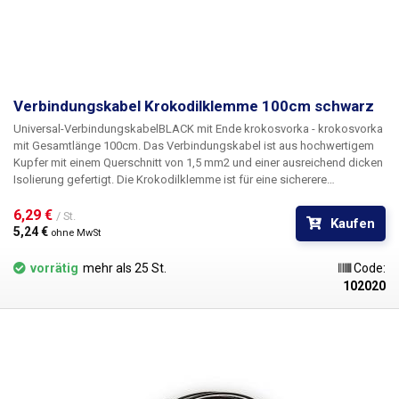
Verbindungskabel Krokodilklemme 100cm schwarz
Universal-Verbindungskabel
BLACK
mit Ende
krokosvorka - krokosvorka
mit Gesamtlänge
100cm
. Das Verbindungskabel ist aus hochwertigem
Kupfer mit einem Querschnitt von 1,5 mm2 und einer ausreichend dicken
Isolierung gefertigt. Die Krokodilklemme ist für eine sicherere
Handhabung meist mit einer Isolierung versehen. Dank des weichen
Crimps ist das Kabel sehr flexibel und leicht zu handhaben. Geeignet für
6,29 € 
/ St.
Kaufen
den Anschluss von Kontakten, z. B. Batterien, Anschlussklemmen und
5,24 € 
ohne MwSt
andere Anwendungen, die Krokodilklemmen auf beiden Seiten des
Drahtes erfordern.
vorrätig
mehr als 25 St.
Code:
102020