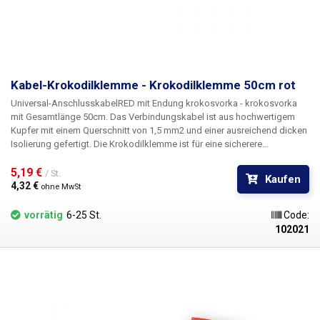
Kabel-Krokodilklemme - Krokodilklemme 50cm rot
Universal-Anschlusskabel
RED
mit Endung
krokosvorka - krokosvorka
mit Gesamtlänge
50cm
. Das Verbindungskabel ist aus hochwertigem
Kupfer mit einem Querschnitt von 1,5 mm2 und einer ausreichend dicken
Isolierung gefertigt. Die Krokodilklemme ist für eine sicherere
Handhabung meist mit einer Isolierung versehen. Dank des weichen
Crimps ist das Kabel sehr flexibel und leicht zu handhaben. Geeignet für
5,19 € 
/ St.
Kaufen
den Anschluss von Kontakten, z. B. Batterien, Anschlussklemmen und
4,32 € 
ohne MwSt
andere Anwendungen, die Krokodilklemmen auf beiden Seiten des
Drahtes erfordern.
vorrätig
6-25 St.
Code:
102021