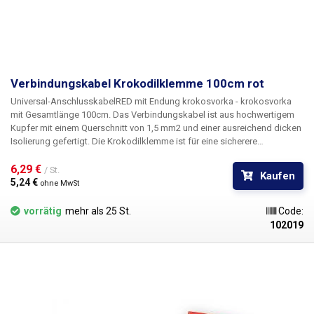
Verbindungskabel Krokodilklemme 100cm rot
Universal-Anschlusskabel
RED
mit Endung
krokosvorka - krokosvorka
mit Gesamtlänge
100cm
. Das Verbindungskabel ist aus hochwertigem
Kupfer mit einem Querschnitt von 1,5 mm2 und einer ausreichend dicken
Isolierung gefertigt. Die Krokodilklemme ist für eine sicherere
Handhabung meist mit einer Isolierung versehen. Dank des weichen
Crimps ist das Kabel sehr flexibel und leicht zu handhaben. Geeignet für
6,29 € 
/ St.
Kaufen
den Anschluss von Kontakten, z. B. Batterien, Anschlussklemmen und
5,24 € 
ohne MwSt
andere Anwendungen, die Krokodilklemmen auf beiden Seiten des
Drahtes erfordern.
vorrätig
mehr als 25 St.
Code:
102019