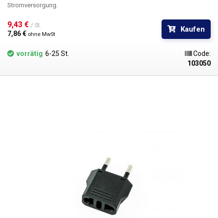
Stromversorgung.
9,43 € 
/ St.
Kaufen
7,86 € 
ohne MwSt
vorrätig
6-25 St.
Code:
103050