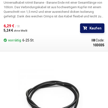
Universalkabel rot
mit
Banane - Banane
Ende
mit einer Gesamtlänge von
100cm
. Das Verbindungskabel ist aus hochwertigem Kupfer mit einem
Querschnitt von 1,5 mm2 und einer ausreichend dicken Isolierung
gefertigt. Dank des weichen Crimps ist das Kabel flexibel und leicht zu
handhaben. Die Stecker können auch miteinander verbunden werden
(Knoten), jedes Ende des Kabels hat sowohl einen Stecker als auch eine
6,29 € 
/ St.
Kaufen
Buchse. Geeignet für den Anschluss von Stromversorgungen,
5,24 € 
ohne MwSt
Elektrolaboratorien in Schulen, Erdung von ESD-Geräten und andere
Anwendungen
vorrätig
6-25 St.
Code:
103035