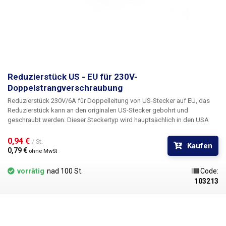
Reduzierstück US - EU für 230V-
Doppelstrangverschraubung
Reduzierstück 230V/6A für Doppelleitung von US-Stecker auf EU, das
Reduzierstück kann an den originalen US-Stecker gebohrt und
geschraubt werden.
Dieser Steckertyp wird hauptsächlich in den USA
verwendet, man findet ihn aber auch z.B. in asiatischen Ländern, wo
Steckdosen mit diesem Steckertyp gerade wegen der Touristen aus den
0,94 € 
/ St.
Kaufen
USA installiert sind. ACHTUNG! Das Reduzierstück wandelt die
0,79 € 
ohne MwSt
Spannung 110/230V nicht um, sondern dient nur als mechanisches
Reduzierstück. Vergewissern Sie sich vor dem Einsatz des
vorrätig
nad 100 St.
Code:
Reduzierstücks, dass die angeschlossenen Geräte mit 230V/50Hz
103213
Spannung betrieben werden können. Das Reduzierstück wird ohne
Schraube und Bohrung geliefert.