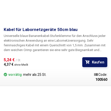
Kabel für Labornetzgeräte 50cm blau
Universelle blaue Bananenkabel-Stufenklemme für den Anschluss jeder
elektronischen Anwendung an eine Labornetzversorgung. Sehr
feinmaschiges Kabel mit einem Querschnitt von 1,5 mm. Zusammen mit
dem weichen Crimp garantieren sie eine sehr gute Biegsamkeit und
Flexibilität der Kabel. Um mehrere Stromkreise zu versorgen, können die
Kabel mit Bananen ineinander gesteckt werden, um Knoten im
5,24 € 
/ St.
Kaufen
Stromkreis zu bilden. Erhältlich in mehreren Farben zur
4,37 € 
ohne MwSt
Polaritätsunterscheidung: rot, schwarz, blau, gelb, grün.
vorrätig
mehr als 25 St.
Code:
100560