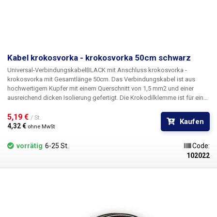
Kabel krokosvorka - krokosvorka 50cm schwarz
Universal-Verbindungskabel
BLACK
mit Anschluss
krokosvorka -
krokosvorka
mit Gesamtlänge
50cm
. Das Verbindungskabel ist aus
hochwertigem Kupfer mit einem Querschnitt von 1,5 mm2 und einer
ausreichend dicken Isolierung gefertigt. Die Krokodilklemme ist für eine
sicherere Handhabung meist mit einer Isolierung versehen. Dank des
weichen Crimps ist das Kabel sehr flexibel und leicht zu handhaben.
5,19 € 
/ St.
Kaufen
Geeignet für den Anschluss von Kontakten, z. B. Batterien,
4,32 € 
ohne MwSt
Anschlussklemmen und andere Anwendungen, die Krokodilklemmen
auf beiden Seiten des Drahtes erfordern.
vorrätig
6-25 St.
Code:
102022