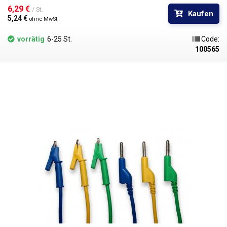
Kabel mit Bananen ineinander gesteckt werden, um Knoten im
6,29 € 
/ St.
Kaufen
Stromkreis zu bilden. Erhältlich in verschiedenen Farben zur
5,24 € 
ohne MwSt
Polaritätsunterscheidung: rot, schwarz, blau, gelb, grün.
vorrätig
6-25 St.
Code:
100565