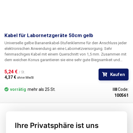
Kabel für Labornetzgeräte 50cm gelb
Universelle gelbe Bananenkabel-Stufenklemme für den Anschluss jeder
elektronischen Anwendung an eine Labornetzversorgung. Sehr
feinmaschiges Kabel mit einem Querschnitt von 1,5 mm. Zusammen mit
dem weichen Konus garantieren sie eine sehr gute Biegsamkeit und
Flexibilität der Kabel. Um mehrere Stromkreise zu versorgen, können die
Kabel mit Bananen ineinander gesteckt werden, um Knoten im
5,24 € 
/ St.
Kaufen
Stromkreis zu bilden. Erhältlich in verschiedenen Farben zur
4,37 € 
ohne MwSt
Polaritätsunterscheidung: rot, schwarz, blau, gelb, grün.
vorrätig
mehr als 25 St.
Code:
100561
Ihre Privatsphäre ist uns