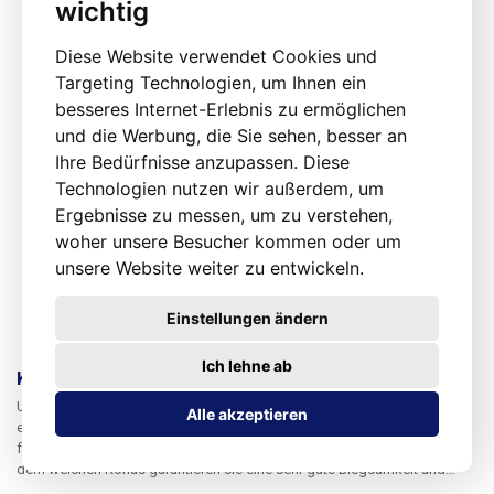
wichtig
Diese Website verwendet Cookies und
Targeting Technologien, um Ihnen ein
besseres Internet-Erlebnis zu ermöglichen
und die Werbung, die Sie sehen, besser an
Ihre Bedürfnisse anzupassen. Diese
Technologien nutzen wir außerdem, um
Ergebnisse zu messen, um zu verstehen,
woher unsere Besucher kommen oder um
unsere Website weiter zu entwickeln.
Einstellungen ändern
Ich lehne ab
Kabel für Labornetzgeräte 100cm gelb
Universelle gelbe Bananenkabel-Stufenklemme für den Anschluss jeder
Alle akzeptieren
elektronischen Anwendung an eine Labornetzversorgung. Sehr
feinmaschiges Kabel mit einem Querschnitt von 1,5 mm. Zusammen mit
dem weichen Konus garantieren sie eine sehr gute Biegsamkeit und
Flexibilität der Kabel. Um mehrere Stromkreise zu versorgen, können die