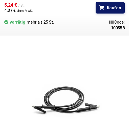
Kabel mit Bananen ineinander gesteckt werden, um Knoten im
5,24 € 
/ St.
Kaufen
Stromkreis zu bilden. Erhältlich in mehreren Farben zur
4,37 € 
ohne MwSt
Polaritätsunterscheidung: rot, schwarz, blau, gelb, grün.
vorrätig
mehr als 25 St.
Code:
100558