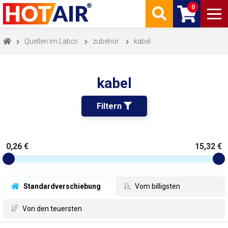
0
Quellen im Labor
zubehör
kabel
kabel
Filtern 
0,26 €
15,32 €
 Standardverschiebung
 Vom billigsten
 Von den teuersten