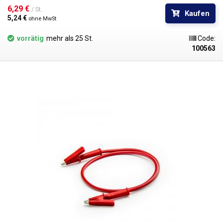
Kabel mit den Bananen ineinander gesteckt werden, um Knoten im
6,29 € 
/ St.
Kaufen
Stromkreis zu bilden. Erhältlich in mehreren Farben zur
5,24 € 
ohne MwSt
Polaritätsunterscheidung: rot, schwarz, blau, gelb, grün.
vorrätig
mehr als 25 St.
Code:
100563