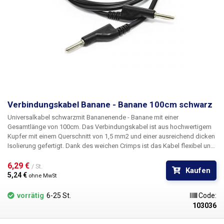
Verbindungskabel Banane - Banane 100cm schwarz
Universalkabel schwarz
mit
Bananenende - Banane mit einer
Gesamtlänge von 100cm
. Das Verbindungskabel ist aus hochwertigem
Kupfer mit einem Querschnitt von 1,5 mm2 und einer ausreichend dicken
Isolierung gefertigt. Dank des weichen Crimps ist das Kabel flexibel und
leicht zu handhaben. Die Stecker können auch miteinander verbunden
werden (Knoten), jedes Ende des Kabels hat sowohl einen Stecker als
6,29 € 
/ St.
Kaufen
auch eine Buchse. Geeignet für den Anschluss von Stromversorgungen,
5,24 € 
ohne MwSt
Elektrolaboratorien in Schulen, Erdung von ESD-Geräten und andere
Anwendungen
vorrätig
6-25 St.
Code:
103036