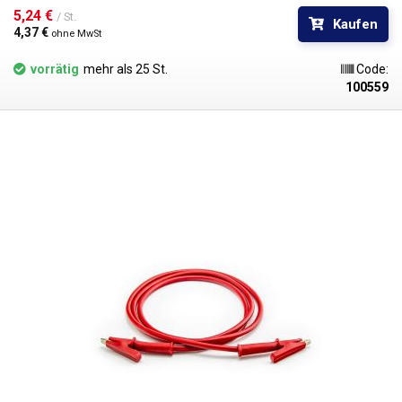
Kabel mit Bananen ineinander gesteckt werden, um Knoten im
5,24 € 
/ St.
Kaufen
Stromkreis zu bilden. Erhältlich in verschiedenen Farben zur
4,37 € 
ohne MwSt
Polaritätsunterscheidung: rot, schwarz, blau, gelb, grün.
vorrätig
mehr als 25 St.
Code:
100559