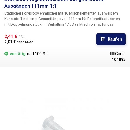
Ausgängen 111mm 1:1
Statischer Polypropylenmischer
mit 16 Mischelementen aus weißem
Kunststoff
mit einer Gesamtlänge von 111mm
für Bajonettkartuschen
mit Doppelmundstück im Verhältnis 1:
1. Das Mischrohr ist für das
Mischen von zwei Komponenten aus einer Doppelmundkartusche -
jeweils mit gleichem Innendurchmesser - ausgelegt. Bajonettverschluss.
2,41 € 
/ St.
Kaufen
Geeignet für 1:1-Doppelkartuschen.
2,01 € 
ohne MwSt
vorrätig
nad 100 St.
Code:
101895