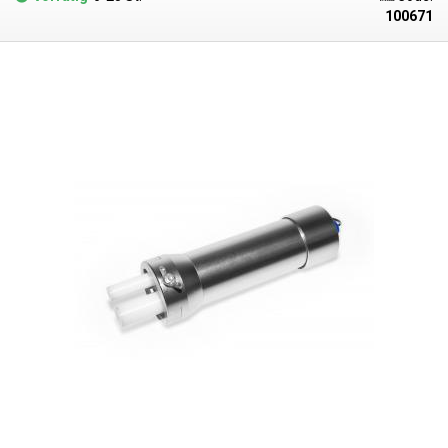
Produkts. Der Aufsatz wird ohne Kartusche geliefert, das Foto mit
100671
Kartusche dient nur zur Illustration.