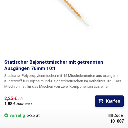
Statischer Bajonettmischer mit getrennten
Ausgängen 76mm 10:1
Statischer Polypropylenmischer mit 15 Mischelementen aus orangem
Kunststoff für Doppelmund-Bajonettkartuschen im Verhältnis 10:1. Das
Mischrohr ist für das Mischen von zwei Komponenten aus einer
Doppelmundkartusche - jeweils mit unterschiedlichem
Innendurchmesser - konzipiert. Kompatibel mit Dual-Bore-Patronen im
2,25 € 
/ St.
Kaufen
Verhältnis 10:1. Bajonettverschluss. Aufgrund der geringen Länge - 76
1,88 € 
ohne MwSt
mm - ist er nicht für das Mischen aller Arten von Flüssigkeiten geeignet -
z. B. für einige Klebstoffe, die gründlich gemischt werden müssen. Hier
vorrätig
6-25 St.
Code:
empfehlen wir die Verwendung eines längeren Statikmischers.
101887
Besonders geeignet zum Mischen von Flüssigkeiten mit niedriger