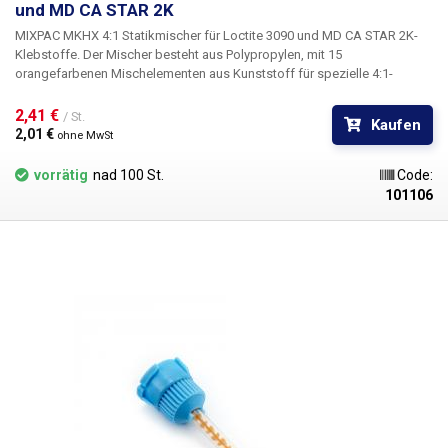
und MD CA STAR 2K
MIXPAC MKHX 4:1 Statikmischer
für
Loctite 3090 und MD CA STAR 2K-
Klebstoffe.
Der Mischer besteht aus Polypropylen, mit 15
orangefarbenen Mischelementen aus Kunststoff für spezielle 4:1-
Doppelmund-Bajonettkartuschen, speziell für das Mischen von Loctite
3090 und dem entsprechenden MD CA STAR 2K-Klebstoff. Im Vergleich
2,41 € 
/ St.
Kaufen
zu den klassischen Bajonettmischern in unserem Sortiment ist dieser
2,01 € 
ohne MwSt
Mischer kleiner - der Innendurchmesser der Bajonettmutter beträgt 10
mm.
vorrätig
nad 100 St.
Code:
101106