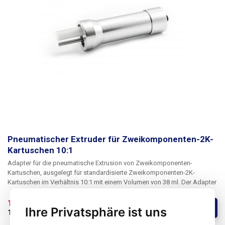
Pneumatischer Extruder für Zweikomponenten-2K-
Kartuschen 10:1
Adapter für die pneumatische Extrusion von Zweikomponenten-
Kartuschen
, ausgelegt für standardisierte Zweikomponenten-2K-
Kartuschen im Verhältnis 10:1 mit einem Volumen von 38 ml. Der Adapter
ist für den Anschluss an automatische Dispenser mit einer John Guest
1/4" Schnellkupplung (6mm Schlauch) geeignet. Die beiden
136,24 € 
/ St.
Kaufen
Ihre Privatsphäre ist uns
Ausstoßkolben sind fest mit dem großen Innenkolben verbunden und
113,54 € 
ohne MwSt
stoßen gleichzeitig aus. Dies gewährleistet eine vollkommen