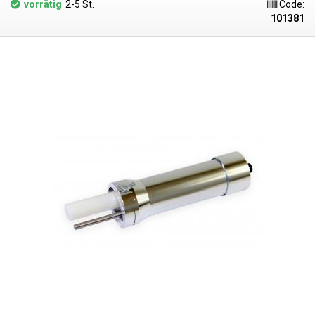
vorrätig
2-5 St.
Code:
101381