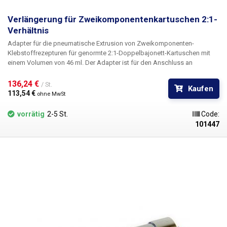
Verlängerung für Zweikomponentenkartuschen 2:1-
Verhältnis
Adapter für die pneumatische Extrusion von Zweikomponenten-
Klebstoffrezepturen für genormte 2:1-Doppelbajonett-Kartuschen mit
einem Volumen von 46 ml. Der Adapter ist für den Anschluss an
automatische Spender mittels einer Schnellkupplung an Druckluft
geeignet. Die beiden Dosierkolben sind fest mit dem großen
136,24 € 
/ St.
Kaufen
Innenkolben verbunden und fahren gleichzeitig aus; dies gewährleistet
113,54 € 
ohne MwSt
eine vollkommen gleichmäßige Dosierung, auch wenn die Viskosität der
beiden Komponenten der zu dosierenden Chemikalie unterschiedlich ist.
vorrätig
2-5 St.
Code:
101447