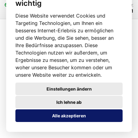
wichtig
gleichmäßige Abgabe, selbst bei unterschiedlichen Viskositäten der
vorrätig
2-5 St.
Code:
beiden Komponenten der zu verdrängenden Chemikalie. Der
101921
Kolbenadapter ist aus einer leichten Aluminiumlegierung gefertigt und
Diese Website verwendet Cookies und
wiegt 432 g. Aufgrund seines geringen Gewichts und seiner Form ist er
Targeting Technologien, um Ihnen ein
für manuelle Präzisionsdosiersysteme in Verbindung mit einer
besseres Internet-Erlebnis zu ermöglichen
Pedalsteuerung geeignet. Er hat eine Schlaufe an der Oberseite zum
und die Werbung, die Sie sehen, besser an
Einhängen in den Balancer.
Ihre Bedürfnisse anzupassen. Diese
Technologien nutzen wir außerdem, um
Ergebnisse zu messen, um zu verstehen,
woher unsere Besucher kommen oder um
unsere Website weiter zu entwickeln.
Einstellungen ändern
Ich lehne ab
Alle akzeptieren