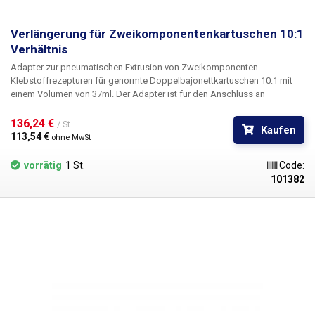
Verlängerung für Zweikomponentenkartuschen 10:1
Verhältnis
Adapter zur pneumatischen Extrusion von Zweikomponenten-
Klebstoffrezepturen für genormte Doppelbajonettkartuschen 10:1 mit
einem Volumen von 37ml. Der Adapter ist für den Anschluss an
automatische Spender mittels einer Schnellkupplung an Druckluft
geeignet. Die beiden Dosierkolben sind fest mit dem großen
136,24 € 
/ St.
Kaufen
Innenkolben verbunden und fahren gleichzeitig aus; dies gewährleistet
113,54 € 
ohne MwSt
eine vollkommen gleichmäßige Dosierung, auch wenn die Viskosität der
beiden Komponenten der zu dosierenden Chemikalie unterschiedlich ist.
vorrätig
1 St.
Code:
101382