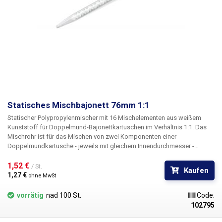
Statisches Mischbajonett 76mm 1:1
Statischer Polypropylenmischer mit 16 Mischelementen
aus weißem
Kunststoff
für Doppelmund-Bajonettkartuschen im Verhältnis 1:1.
Das
Mischrohr ist für das Mischen von zwei Komponenten einer
Doppelmundkartusche - jeweils mit gleichem Innendurchmesser -
ausgelegt. Kompatibel mit Doppelbajonettkartuschen im Verhältnis 1:1.
Aufgrund der geringen Länge - 76mm - ist es nicht für das Mischen aller
1,52 € 
/ St.
Kaufen
Arten von Flüssigkeiten geeignet - z.B. für einige Klebstoffe, die
1,27 € 
ohne MwSt
gründlicher gemischt werden müssen. Hier empfehlen wir die
Verwendung eines längeren Statikmischers. Besonders geeignet zum
vorrätig
nad 100 St.
Code:
Mischen von Flüssigkeiten mit niedriger Viskosität.
102795