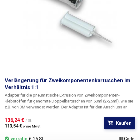
Verlängerung für Zweikomponentenkartuschen im
Verhältnis 1:1
Adapter für die pneumatische Extrusion von Zweikomponenten-
Klebstoffen für genormte Doppelkartuschen von 50ml (2x25ml), wie sie
z.B. von 3M verwendet werden. Der Adapter ist für den Anschluss an
Dosierautomaten mittels einer Schnellkupplung an Druckluft geeignet.
Die beiden Dosierkolben sind fest mit dem großen Innenkolben
136,24 € 
/ St.
Kaufen
verbunden und fahren gleichzeitig aus; dies gewährleistet eine
113,54 € 
ohne MwSt
vollkommen gleichmäßige Dosierung auch bei unterschiedlichen
Viskositäten der beiden Komponenten des abzugebenden chemischen
vorrätig
6-25 St.
Code: