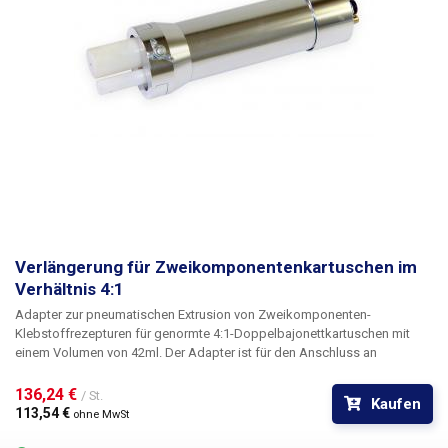
Verlängerung für Zweikomponentenkartuschen im
Verhältnis 4:1
Adapter zur pneumatischen Extrusion von Zweikomponenten-
Klebstoffrezepturen für genormte 4:1-Doppelbajonettkartuschen mit
einem Volumen von 42ml. Der Adapter ist für den Anschluss an
automatische Spender mittels einer Schnellkupplung an Druckluft
geeignet. Die beiden Dosierkolben sind fest mit dem großen
136,24 € 
/ St.
Kaufen
Innenkolben verbunden und fahren gleichzeitig aus; dies gewährleistet
113,54 € 
ohne MwSt
eine vollkommen gleichmäßige Dosierung, auch wenn die Viskosität der
beiden Komponenten der zu dosierenden Chemikalie unterschiedlich ist.