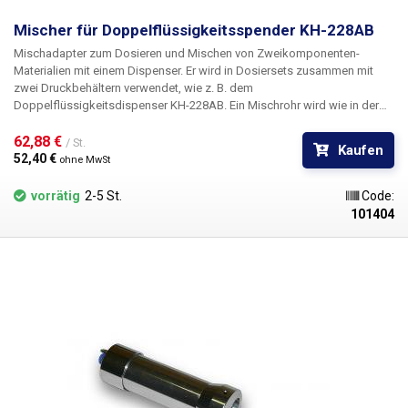
Mischer für Doppelflüssigkeitsspender KH-228AB
Mischadapter zum Dosieren und Mischen von Zweikomponenten-
Materialien mit einem Dispenser. Er wird in Dosiersets zusammen mit
zwei Druckbehältern verwendet, wie z. B. dem
Doppelflüssigkeitsdispenser KH-228AB. Ein Mischrohr wird wie in der
Abbildung gezeigt an die Öffnung des Adapters geklemmt (Mischrohr
nicht im Lieferumfang enthalten). Der Adapter besteht aus einer
62,88 € 
/ St.
Kaufen
Leichtmetalllegierung und ist für eine einfache Spülung ausgelegt.
52,40 € 
ohne MwSt
Herkömmliche Bajonettmischer können an diesen Mischer
angeschlossen werden.
vorrätig
2-5 St.
Code:
101404