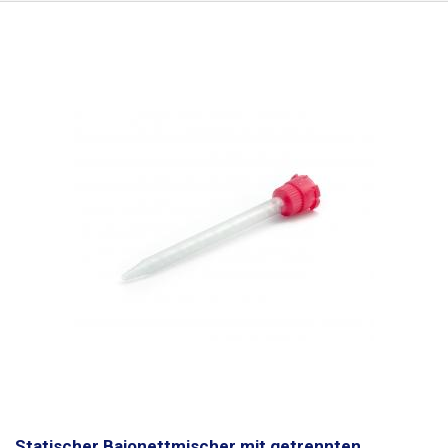
Viskosität.
Statischer Bajonettmischer mit getrennten