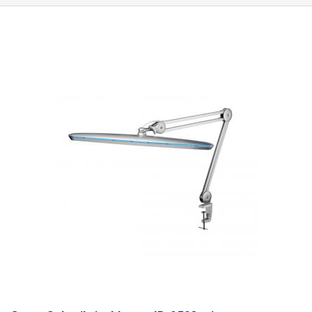
oder an der Kante eines Schreibtisches an der Wand platziert werden.
Das
Ein- und Ausschalten, die Einstellung der Helligkeit und der
Farbtemperatur erfolgt über Tasten
an der Oberseite der Leuchte. Die
Helligkeit der Lampe ist in fünf Stufen einstellbar: 25, 40, 60, 75 und
100%. Zusätzlich zur Helligkeit kann auch die Farbtemperatur in fünf
Stufen von 3000-6500k verändert werden, d.h. von einem sehr warmen
(3000K), das an die Sonne bei Sonnenuntergang oder eine klassische
Glühbirne erinnert, bis zu einem sehr kalten weiß-blauen (6500K), das an
Leuchtstofflampenlicht erinnert. Dank der Möglichkeit, die Helligkeit und
die Farbtemperatur einzustellen, kann jeder die Lampe nach seinen
eigenen Bedürfnissen einstellen, so dass das Licht zu jeder Tageszeit
angenehm für die Augen ist. Beim Aus- und Wiedereinschalten merkt
sich die Lampe die zuletzt eingestellte Helligkeit und Farbtemperatur.
Die hohe Lichtleistung der Lampe (bis zu 3000 lm) und das weiche,
diffuse Licht ermöglichen eine gute Ausleuchtung einer großen
Arbeitsfläche/eines Tisches.
Die Lampe eignet sich nicht nur für das
Büro, sondern auch für Dienstleistungszentren oder auf dem
Schreibtisch einer Heimwerkstatt/eines Arbeitszimmers. Die
Stromversorgung der Leuchte erfolgt über das mitgelieferte Netzteil an
die Steckdose mit einer Ausgangsspannung von 27,5V/1,08A, das mit
der Leuchte über einen Koaxialstecker 5,5x2,1mm verbunden ist, die
Länge des Stromkabels beträgt 120cm. Die Lampe kann mit Hilfe eines
kleinen Metallschraubstocks an der Tischplatte befestigt werden, der