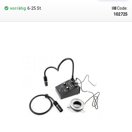
Für eine vollständige Löschung des EPROM-Speichers wird eine Zeit von
11 bis 15 Minuten empfohlen. Bei einer kürzeren Zeitspanne wird nicht
vorrätig
6-25 St.
Code:
der gesamte Speicher gelöscht. Bevor Sie den Speicher in das
102725
Löschgerät einlegen, müssen Sie die Aufkleber oder die heiße Leitpaste
entfernen, die das transparente Fenster mit dem Chip bedecken.