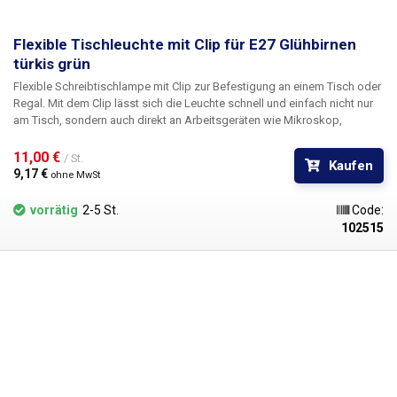
Flexible Tischleuchte mit Clip für E27 Glühbirnen
türkis grün
Flexible Schreibtischlampe mit Clip
zur Befestigung an einem Tisch oder
Regal. Mit dem Clip lässt sich die Leuchte schnell und einfach nicht nur
am Tisch, sondern auch direkt an Arbeitsgeräten wie Mikroskop,
Fräsmaschine, Drehbank usw. befestigen. Die Leuchte enthält eine
klassische
E27-Glühbirnenfassung
und kann mit einer Glühbirne von
11,00 € 
/ St.
Kaufen
maximal 40 W bestückt werden. Der Schalter befindet sich direkt im Clip,
9,17 € 
ohne MwSt
so dass kein langes Suchen am Stromkabel nötig ist.
vorrätig
2-5 St.
Code:
102515