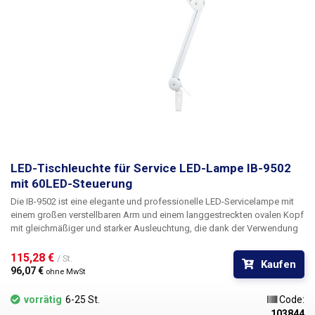
LED-Tischleuchte für Service LED-Lampe IB-9502
mit 60LED-Steuerung
Die
IB-9502
ist eine elegante und
professionelle LED-Servicelampe
mit
einem großen verstellbaren Arm und einem langgestreckten ovalen Kopf
mit gleichmäßiger und starker Ausleuchtung
, die dank der Verwendung
energiesparender SMD-Bauteile den größten Teil der Werkbank mit
Leichtigkeit und geringem Stromverbrauch ausleuchtet. Der
115,28 € 
/ St.
Kaufen
Lampenkopf hat eine länglich-ovale Form mit einer Länge von 470 cm
96,07 € 
ohne MwSt
und einer Breite von nur 80 mm, was sehr elegant aussieht und
gleichzeitig Platz spart. Für die Beleuchtung sorgen 60 SMD-LEDs mit
vorrätig
6-25 St.
Code:
jeweils 0,2W und einer hohen Lichtausbeute von
1200 Lumen
(mehr als
103844