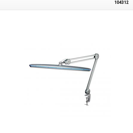
hohen Lichtausbeute von
2200 Lumen
(mehr als eine herkömmliche 100-
104312
W-Glühbirne) bei einem geringen Stromverbrauch von nur 24 W. Dank der
Länge des Kopfes leuchtet die Lampe einen großen Teil der
Arbeitsfläche aus, was die Wartung darunter erleichtert. Auch die
dekorative farbige Linie rund um den Lampenkopf ist ein echter
Blickfang und macht einen eleganten Eindruck. Die
Lampe hat auch die
Möglichkeit, die Lichtintensität in bis zu 4 Stufen zu verändern - 25%,
50%, 75% und 100%
. Beim fünften Tastendruck schaltet sich die Lampe
aus. Die Farbtemperatur der Lampe beträgt
5600-6000K - ein
kühleres
Weiß. Der Halt der Leuchte wird durch einen stabilen zweiarmigen,
gelenkigen Positionierungsmechanismus gewährleistet, der es
ermöglicht, die Leuchte in die gewünschte Position zu bringen, ohne
dass die Feststellschrauben angezogen werden müssen. Sobald die
Lampe in die gewünschte Position gebracht wurde, bleibt sie in dieser
Position - sie kippt nicht. Der Lampenarm ist ganz aus Metall. Der
Lampenarm kann mit einem kleinen Schraubstock, der an der Tischkante
befestigt wird, an der Tischplatte befestigt werden. Die Lampe kann
jederzeit leicht aus ihr herausgenommen werden (Schwenkdorn). Die
maximale Höhe des Lampenkopfes vom Tisch beträgt 77 cm. Der Arm
ist 83 cm lang und kann praktisch innerhalb von 83 cm um den
Lampenständer herum gestreckt und geneigt werden. Die Leuchte
leuchtet bei maximaler Höhe eine Tischfläche von ca. 120cm aus. Die
Lampe eignet sich besonders als Arbeits- und Servicelampe in jeder
Werkstatt, für Elektronikreparaturen - Löten von Leiterplatten, zur