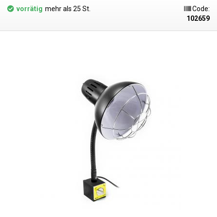
das Licht gerichtet werden muss und keine vollständige Streuung
vorrätig
mehr als 25 St.
Code:
erforderlich ist.
Der Ausstrahlungswinkel dieser Glühbirne beträgt 180°
.
102659
Sie eignet sich daher besonders für Arbeitsleuchten, die eine Fassung
ohne Abdeckung oder eine Fassung an der Seite haben. Hier bietet
diese Glühlampe mehr als genug Licht, um den gesamten Arbeitsbereich
zu beleuchten. Das Lampengehäuse besteht aus einem massiven
Aluminiumkühlkörper, der gut aussieht und die Lampe perfekt kühlt.
Dank des Drehgelenks am Gewinde
kann die Glühbirne auch gedreht
werden
.