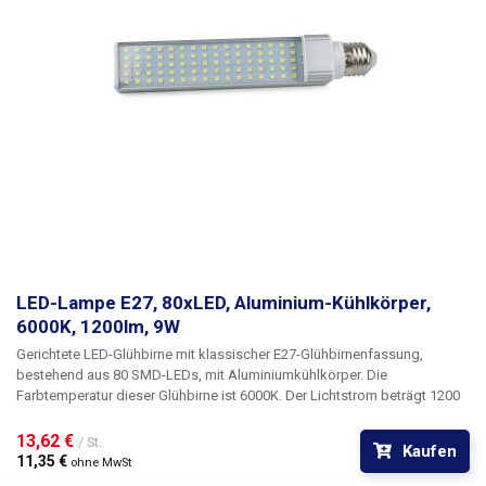
LED-Lampe E27, 80xLED, Aluminium-Kühlkörper,
6000K, 1200lm, 9W
Gerichtete LED-Glühbirne
mit klassischer
E27-Glühbirnenfassung
,
bestehend aus 80 SMD-LEDs, mit Aluminiumkühlkörper. Die
Farbtemperatur dieser Glühbirne ist 6000K. Der Lichtstrom beträgt
1200
Lumen
, was einer klassischen 75-80W Glühbirne entspricht. Im Vergleich
dazu gibt es jedoch eine enorme Energieeinsparung in Form einer
13,62 € 
/ St.
Kaufen
Leistungsaufnahme von nur 9W. Diese LED-Glühbirne mit ihrer LED-
11,35 € 
ohne MwSt
Verteilung eignet sich besonders für spezielle Anwendungen, bei denen