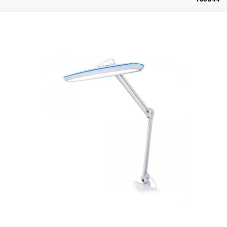
eine herkömmliche 80W-Glühbirne) bei einem günstigen Stromverbrauch
von nur 14W. Dank der Länge des Leuchtenkopfes leuchtet die Lampe
einen großen Teil der Arbeitsfläche aus, so dass die Wartung der
darunter liegenden Fläche erleichtert wird. Die blaue Linie, die den
Lampenkopf umgibt, ist auch für das Auge sehr ansprechend und
macht einen eleganten Eindruck. Die Lampe verfügt außerdem über die
Möglichkeit, die Lichtintensität in bis zu 4 Stufen zu verändern - 25%,
50%, 75% und 100%. Beim fünften Druck auf den Knopf schaltet sich die
Lampe aus. Der Farbton des Lichts ist kaltweiß 5600-6000k. Das Halten
der Lampe wird durch einen stabilen zweiarmigen
Positionierungsmechanismus gewährleistet, der es ermöglicht, die
Lampe in die gewünschte Position zu bringen, ohne die
Feststellschrauben anziehen zu müssen. Wenn die Lampe einmal in
Position gebracht ist, bleibt sie in dieser Position - sie kippt nicht. Der
Lampenarm ist ganz aus Metall. Der Lampenarm kann mit einem kleinen
Schraubstock, der an der Tischkante befestigt wird, an der Tischplatte
befestigt werden. Die Lampe kann jederzeit leicht davon entfernt werden
(Schwenkdorn). Die
Höhe des Lampenkopfes vom Tisch beträgt 41-81
cm, je nach Halbstellung der Lampe.
Der Lampenkopf ist
47 cm
lang und
kann praktisch innerhalb von 87 cm vom Lampenständer aus
aufgerichtet und geneigt werden. Die Lampe
leuchtet
bei maximaler
Höhe
eine Tischfläche von ca. 100cm aus.
Die Lampe eignet sich
besonders als Arbeits- und Servicelampe in jeder Werkstatt, für
Elektronikreparaturen - Löten von Leiterplatten, zur Qualitätskontrolle von