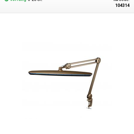
Lichtausbeute von
2200 Lumen
(mehr als eine herkömmliche 100-W-
104314
Glühbirne) bei einem geringen Stromverbrauch von nur 24 W. Dank der
Länge des Kopfes leuchtet die Lampe einen großen Teil der
Arbeitsfläche aus, was die Wartung darunter erleichtert. Auch die
dekorative farbige Linie um den Lampenkopf herum ist ein echter
Blickfang und macht einen eleganten Eindruck. Die
Lampe hat auch die
Möglichkeit, die Lichtintensität in bis zu 4 Stufen zu verändern - 25%,
50%, 75% und 100%
. Beim fünften Tastendruck schaltet sich die Lampe
aus. Die Farbtemperatur der Lampe beträgt
5600 - 6000K - ein
kühleres
Weiß. Der Halt der Leuchte wird durch einen stabilen zweiarmigen,
gelenkigen Positionierungsmechanismus gewährleistet, der es
ermöglicht, die Leuchte in die gewünschte Position zu bringen, ohne
dass die Feststellschrauben angezogen werden müssen. Sobald die
Lampe in die gewünschte Position gebracht wurde, bleibt sie in dieser
Position - sie kippt nicht. Der Lampenarm ist ganz aus Metall. Der
Lampenarm kann mit einem kleinen Schraubstock, der an der Tischkante
befestigt wird, an der Tischplatte befestigt werden. Die Lampe kann
jederzeit leicht aus ihr herausgenommen werden (Schwenkdorn). Die
maximale Höhe des Lampenkopfes vom Tisch beträgt 77 cm. Der Arm
ist 83 cm lang und kann praktisch innerhalb von 83 cm um den
Lampenständer herum gestreckt und geneigt werden. Die Leuchte
leuchtet bei maximaler Höhe eine Tischfläche von ca. 120cm aus.
Die
Lampe in Pink eignet sich besonders gut als funktionale Ergänzung für
die Arbeitstische von Nagelstudios und Schönheitssalons.