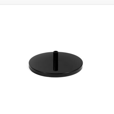
Lampe einschalten können, um es zu verlassen oder sich um andere
Arbeiten. Die Lampe kann auch ständig eingeschaltet bleiben, ohne
dass eine Zeitschaltuhr eingestellt ist.
Die UV-Lampe wird über einen
modernen USB-C-Anschluss mit Strom versorgt und aufgeladen. Um
die
Lampe vollständig aufzuladen, muss sie ca. 1 Stunde lang an einen 1A-
USB-Adapter angeschlossen werden. Die Lampe ist mit Füßen von 5 mm
Höhe ausgestattet, dank denen es möglich ist, das UV-Licht z.B. direkt
auf den aufgeklebten Handy-Bildschirm zu stellen,
bei einem Abstand
von 5 mm (Höhe der Lampenfüße) beleuchtet die Lampe einen Raum
von 50x50 mm, wenn man die Lampe auf eine größere Höhe hebt,
vergrößert sich der Lichtkegel allmählich.
Die maximale effektive
Leuchtfläche beträgt ca. 120x120mm, wenn die Leuchte auf eine Höhe
von ca. 100cm über der zu beleuchtenden Fläche gebracht wird. Weitere
Anwendungen der UV-Lampe sind die Echtheitsprüfung von Banknoten
und anderen Wertgegenständen mit ultravioletten Sicherheitsmerkmalen,
die aufgrund der hohen Leistung der Lampe einfacher ist als mit
herkömmlichen Prüfgeräten.
Im Vergleich zu UV-Röhren sorgt die LED-
UV-Lampe für eine um ein Vielfaches schnellere und effizientere
Aushärtung des beleuchteten Materials. Bei Materialien, die 10 Minuten
UV-Beleuchtung benötigen, reduziert sich die erforderliche
Beleuchtungszeit auf etwa 2 Minuten. Spektrum:
UV-A 395nm UV-A hat
eine starke Durchdringungskraft und kann die meisten transparenten
Gläser und Kunststoffe durchdringen. Mehr als 98 % der im Sonnenlicht
enthaltenen langwelligen ultravioletten Strahlen können die Ozonschicht