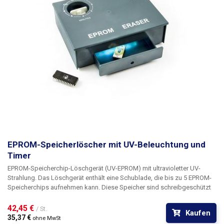
nicht enthalten.
Länge des flexiblen Halses: 20cm Kabellänge: 200cm
Farbe: schwarz
EPROM-Speicherlöscher mit UV-Beleuchtung und
Timer
EPROM-Speicherchip-Löschgerät (UV-EPROM) mit ultravioletter UV-
Strahlung
. Das Löschgerät enthält eine Schublade, die bis zu 5 EPROM-
Speicherchips aufnehmen kann. Diese Speicher sind schreibgeschützt
und müssen vor jeder Programmierung gelöscht werden. Dies kann nur
durch UV-Bestrahlung geschehen. Das Löschgerät enthält einen
42,45 € 
/ St.
Kaufen
mechanischen Timer, der auf bis zu 60 Minuten eingestellt werden kann.
35,37 € 
ohne MwSt