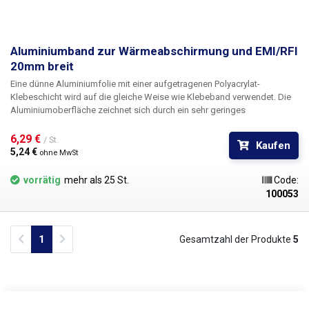
Aluminiumband zur Wärmeabschirmung und EMI/RFI
20mm breit
Eine dünne Aluminiumfolie mit einer aufgetragenen Polyacrylat-
Klebeschicht wird auf die gleiche Weise wie Klebeband verwendet. Die
Aluminiumoberfläche zeichnet sich durch ein sehr geringes
Emissionsvermögen aus, wodurch sich das Band u.a. als Schutzfolie
gegen Wärmestrahlung eignet. Die hohe Wärmeleitfähigkeit von
6,29 € 
/ St.
Kaufen
Aluminium sorgt zudem dafür, dass sich die Wärme über die gesamte
5,24 € 
ohne MwSt
Oberfläche des Klebebandes verteilt, wodurch es sich ideal zum Schutz
von z. B. Kunststoffbauteilen beim Heißluftlöten eignet.
vorrätig
mehr als 25 St.
Code:
100053
Previous
Next
1
Gesamtzahl der Produkte
5