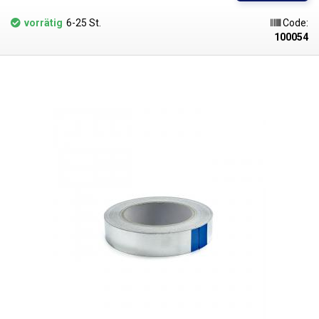
Oberfläche des Klebebandes verteilt, wodurch es sich ideal zum Schutz
von z. B. Kunststoffbauteilen beim Heißluftlöten eignet.
vorrätig
6-25 St.
Code:
100054