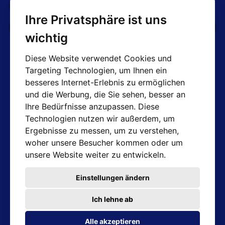
Bedingungen und Konditionen
Ihre Privatsphäre ist uns
Cookie-Einstellungen bearbeiten
wichtig
Diese Website verwendet Cookies und
Targeting Technologien, um Ihnen ein
AT-Kontakte
besseres Internet-Erlebnis zu ermöglichen
und die Werbung, die Sie sehen, besser an
Shop: info@hotair.cz
Ihre Bedürfnisse anzupassen. Diese
+420 603 357 606 (Nur Englisch)
Technologien nutzen wir außerdem, um
Mo-Fr: 7:30 – 15:00
Ergebnisse zu messen, um zu verstehen,
Technische Abteilung: servis@hotair.cz
woher unsere Besucher kommen oder um
Ausgabe von Waren
unsere Website weiter zu entwickeln.
(Tschechische Republik - Ostrava)
Mo-Fr: 8:00 - 16:00
Einstellungen ändern
Zahlung nur in bar
Ich lehne ab
Adresse des Geschäfts
Alle akzeptieren