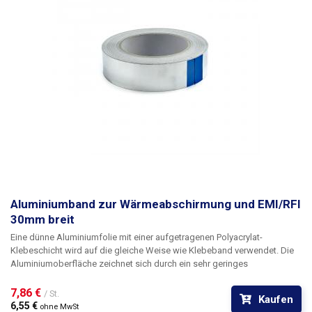
Aluminiumband zur Wärmeabschirmung und EMI/RFI
30mm breit
Eine dünne Aluminiumfolie mit einer aufgetragenen Polyacrylat-
Klebeschicht wird auf die gleiche Weise wie Klebeband verwendet. Die
Aluminiumoberfläche zeichnet sich durch ein sehr geringes
Emissionsvermögen aus, wodurch sich das Band u.a. als Schutzfolie
gegen Wärmestrahlung eignet. Die hohe Wärmeleitfähigkeit von
7,86 € 
/ St.
Kaufen
Aluminium sorgt zudem dafür, dass sich die Wärme über die gesamte
6,55 € 
ohne MwSt