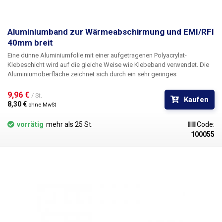
Aluminiumband zur Wärmeabschirmung und EMI/RFI
40mm breit
Eine dünne Aluminiumfolie mit einer aufgetragenen Polyacrylat-
Klebeschicht wird auf die gleiche Weise wie Klebeband verwendet. Die
Aluminiumoberfläche zeichnet sich durch ein sehr geringes
Emissionsvermögen aus, wodurch sich das Band u.a. als Schutzfolie
gegen Wärmestrahlung eignet. Die hohe Wärmeleitfähigkeit von
9,96 € 
/ St.
Kaufen
Aluminium sorgt zudem dafür, dass sich die Wärme über die gesamte
8,30 € 
ohne MwSt
Oberfläche des Klebebandes verteilt, wodurch es sich ideal zum Schutz
von z. B. Kunststoffbauteilen beim Heißluftlöten eignet.
vorrätig
mehr als 25 St.
Code:
100055