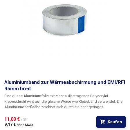
Aluminiumband zur Wärmeabschirmung und EMI/RFI
45mm breit
Eine dünne Aluminiumfolie mit einer aufgetragenen Polyacrylat-
Klebeschicht wird auf die gleiche Weise wie Klebeband verwendet. Die
Aluminiumoberfläche zeichnet sich durch ein sehr geringes
Emissionsvermögen aus, wodurch sich das Band u.a. als Schutzfolie
gegen Wärmestrahlung eignet. Die hohe Wärmeleitfähigkeit von
11,00 € 
/ St.
Kaufen
Aluminium sorgt zudem dafür, dass sich die Wärme über die gesamte
9,17 € 
ohne MwSt
Oberfläche des Klebebandes verteilt, wodurch es sich ideal zum Schutz