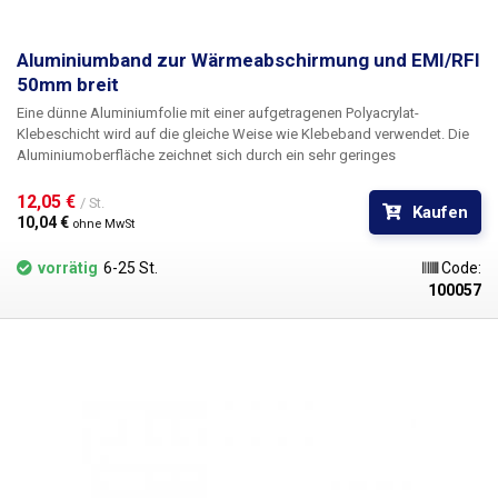
Aluminiumband zur Wärmeabschirmung und EMI/RFI
50mm breit
Eine dünne Aluminiumfolie mit einer aufgetragenen Polyacrylat-
Klebeschicht wird auf die gleiche Weise wie Klebeband verwendet. Die
Aluminiumoberfläche zeichnet sich durch ein sehr geringes
Emissionsvermögen aus, wodurch sich das Band u.a. als Schutzfolie
gegen Wärmestrahlung eignet. Die hohe Wärmeleitfähigkeit von
12,05 € 
/ St.
Kaufen
Aluminium sorgt zudem dafür, dass sich die Wärme über die gesamte
10,04 € 
ohne MwSt
Oberfläche des Klebebandes verteilt, wodurch es sich ideal zum Schutz
von z. B. Kunststoffbauteilen beim Heißluftlöten eignet.
vorrätig
6-25 St.
Code:
100057