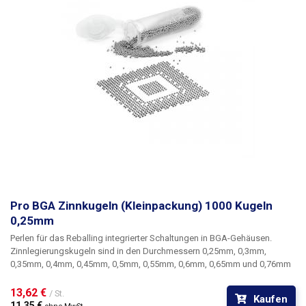
Pro BGA Zinnkugeln (Kleinpackung) 1000 Kugeln
0,25mm
Perlen für das Reballing integrierter Schaltungen in BGA-Gehäusen.
Zinnlegierungskugeln sind in den Durchmessern 0,25mm, 0,3mm,
0,35mm, 0,4mm, 0,45mm, 0,5mm, 0,55mm, 0,6mm, 0,65mm und 0,76mm
erhältlich. Der Durchmesser der Sicken wird durch die Art des BGA-
Schaltkreises bzw. die Art des BGA-Gitters für die Sicken bestimmt. Eine
13,62 € 
/ St.
Kaufen
Ampulle enthält immer 1000 Kügelchen mit einem bestimmten
11,35 € 