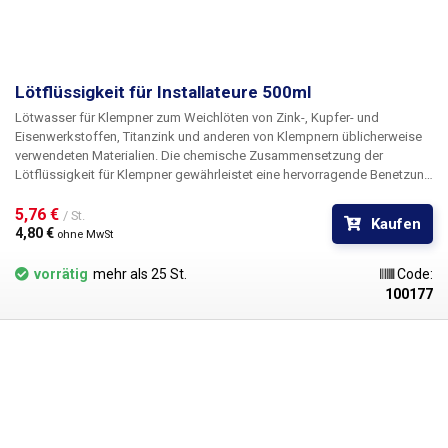
Lötflüssigkeit für Installateure 500ml
Lötwasser für Klempner zum Weichlöten von Zink-, Kupfer- und
Eisenwerkstoffen, Titanzink und anderen von Klempnern üblicherweise
verwendeten Materialien. Die chemische Zusammensetzung der
Lötflüssigkeit für Klempner gewährleistet eine hervorragende Benetzung
der zu lötenden Oberfläche mit geschmolzenem Lot und die Bildung
einer hochwertigen Lötstelle. Für eine qualitativ hochwertige Verbindung
5,76 € 
/ St.
Kaufen
muss das Lötmaterial von Oxiden und anderen Verunreinigungen
4,80 € 
ohne MwSt
gereinigt werden und ein Lötkolben mit ausreichender Leistung
verwendet werden. Es wird empfohlen, das gelötete Material nach der
vorrätig
mehr als 25 St.
Code:
Fertigstellung der Verbindung mit Wasser abzuspülen (außer bei
100177
verzinkten Blechen). Inhalt: 500ml