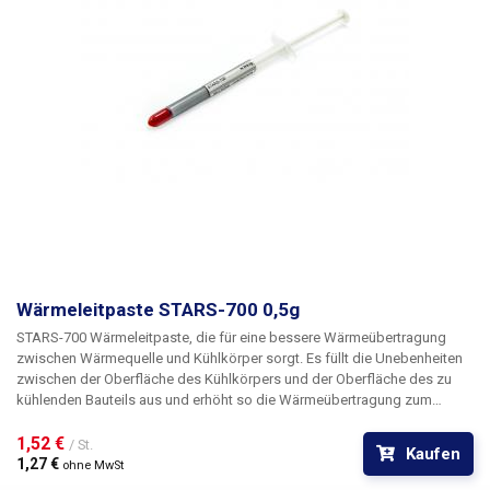
Wärmeleitpaste STARS-700 0,5g
STARS-700 Wärmeleitpaste
, die für eine bessere Wärmeübertragung
zwischen Wärmequelle und Kühlkörper sorgt. Es füllt die Unebenheiten
zwischen der Oberfläche des Kühlkörpers und der Oberfläche des zu
kühlenden Bauteils aus und erhöht so die Wärmeübertragung zum
Kühlkörper, der dadurch eine höhere Kühlleistung aufweist. Durch die
Verwendung von Wärmeleitpaste verbessern Sie die Kühlleistung und
1,52 € 
/ St.
Kaufen
verlängern die Lebensdauer der gekühlten Komponenten. Geeignet für
1,27 € 
ohne MwSt
Halbleiter, Prozessoren, Grafikkarten, Speichermodule und mehr. DIE