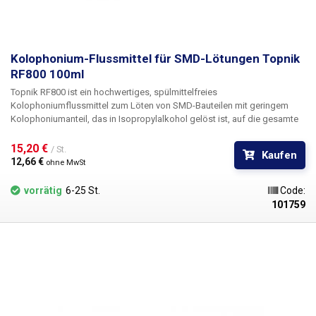
Kolophonium-Flussmittel für SMD-Lötungen Topnik
RF800 100ml
Topnik RF800
ist ein hochwertiges, spülmittelfreies
Kolophoniumflussmittel zum
Löten von SMD-Bauteilen
mit geringem
Kolophoniumanteil, das in Isopropylalkohol gelöst ist, auf die gesamte
Lötfläche aufgetragen wird und nach dem Löten keine Rückstände
hinterlässt. Es erleichtert das Löten von SMD-Bauteilen, wo
15,20 € 
/ St.
Kaufen
herkömmliches Kolophonium nicht verwendet werden kann. Das RF800-
12,66 € 
ohne MwSt
Flussmittel ist nicht rückstandsfrei und verursacht keine Korrosion. Es
enthält keine Halogene. Für die Reparatur von Mobiltelefonen, das Löten
vorrätig
6-25 St.
Code:
von Leiterplatten und Motherboards, das Verzinnen und Beschichten von
101759
Bauteilen in Zinnbädern. Inhalt: 100ml