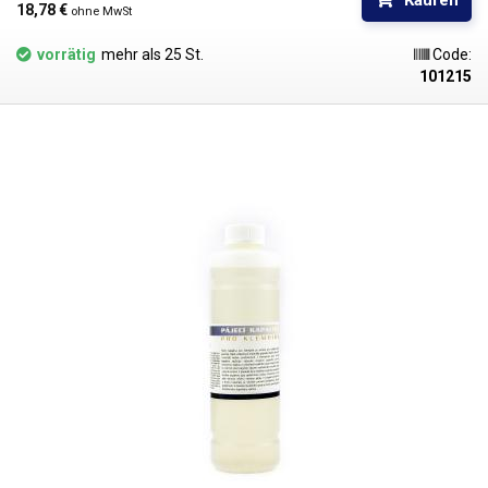
Kaufen
Ampulle enthält immer 5000 Kügelchen eines bestimmten
18,78 € 
ohne MwSt
Durchmessers.
vorrätig
mehr als 25 St.
Code:
101215