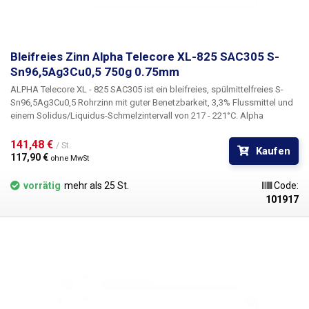
Bleifreies Zinn Alpha Telecore XL-825 SAC305 S-
Sn96,5Ag3Cu0,5 750g 0.75mm
ALPHA Telecore XL - 825 SAC305
ist ein bleifreies, spülmittelfreies
S-
Sn96,5Ag3Cu0,5
Rohrzinn mit guter Benetzbarkeit,
3,3% Flussmittel
und
einem
Solidus/Liquidus-Schmelzintervall
von
217 - 221°C.
Alpha
Telecore XL-825 hat eine gute Haftfähigkeit, die Verbindung erfolgt fast
sofort, was die Arbeit beschleunigt. Das verwendete Flussmittel zischt
141,48 € 
/ St.
Kaufen
beim Erhitzen nicht so stark - das Löten ist daher sicherer und
117,90 € 
ohne MwSt
benutzerfreundlicher und hinterlässt weniger Rückstände auf der
Leiterplatte. Die geringere Rauchentwicklung trägt auch zum
vorrätig
mehr als 25 St.
Code:
Benutzerkomfort bei. Sehr niedriger Halogengehalt < 1.000ppm.
101917
Verwenden Sie zum Löten von bleifreien Verbindungen Lötstationen, die
für diesen Zweck ausgelegt sind. Der Reflow-Prozess von bleifreiem Lot
findet in einem viel engeren Temperaturbereich statt als der von SnPb-
Legierungen. Dies stellt erhöhte Anforderungen an die Genauigkeit und
Einhaltung der eingestellten Temperaturen. Im Allgemeinen sind alle
bleifreien Legierungen während des Lötens viel anfälliger für Oxidation.