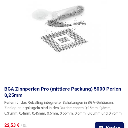
BGA Zinnperlen Pro (mittlere Packung) 5000 Perlen
0,25mm
Perlen für das Reballing integrierter Schaltungen in BGA-Gehäusen.
Zinnlegierungskugeln sind in den Durchmessern 0,25mm, 0,3mm,
0,35mm, 0,4mm, 0,45mm, 0,5mm, 0,55mm, 0,6mm, 0,65mm und 0,76mm
erhältlich. Der Durchmesser der Sicken wird durch die Art des BGA-
Schaltkreises bzw. die Art des BGA-Gitters für die Sicken bestimmt. Eine
22,53 € 
/ St.