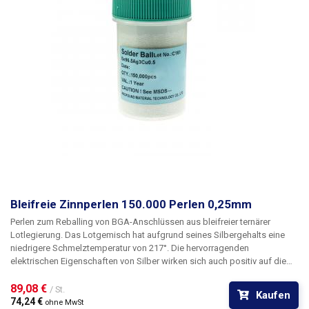
Bleifreie Zinnperlen 150.000 Perlen 0,25mm
Perlen zum Reballing von BGA-Anschlüssen aus bleifreier ternärer
Lotlegierung. Das Lotgemisch hat aufgrund seines Silbergehalts eine
niedrigere Schmelztemperatur von 217°. Die hervorragenden
elektrischen Eigenschaften von Silber wirken sich auch positiv auf die
Leitfähigkeit des Lots aus. Außerdem erhöht es die Benetzbarkeit und
Festigkeit der Verbindung.
89,08 € 
/ St.
Kaufen
74,24 € 
ohne MwSt