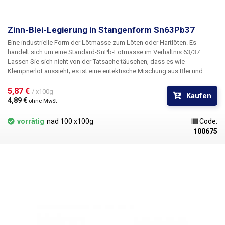
Zinn-Blei-Legierung in Stangenform Sn63Pb37
Eine industrielle Form der Lötmasse zum Löten oder Hartlöten. Es
handelt sich um eine Standard-SnPb-Lötmasse im Verhältnis 63/37.
Lassen Sie sich nicht von der Tatsache täuschen, dass es wie
Klempnerlot aussieht; es ist eine eutektische Mischung aus Blei und
Zinn, genau wie das andere Turbozinn in unserem Sortiment, außer dass
es natürlich kein Flussmittel enthält. Sie ist überall dort ideal, wo größere
5,87 € 
/ x100g
Kaufen
Mengen an Zinn benötigt werden - zum Beispiel zum Befüllen eines
4,89 € 
ohne MwSt
Zinnbades.
vorrätig
nad 100 x100g
Code:
100675