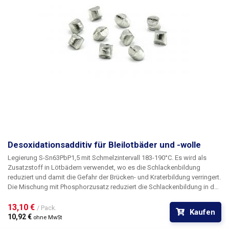
Desoxidationsadditiv für Bleilotbäder und -wolle
Legierung S-Sn63PbP1,5 mit Schmelzintervall 183-190°C. Es wird als
Zusatzstoff in Lötbädern verwendet, wo es die Schlackenbildung
reduziert und damit die Gefahr der Brücken- und Kraterbildung verringert.
Die Mischung mit Phosphorzusatz reduziert die Schlackenbildung in den
Lötwellen der Verzinnungsbäder deutlich. Die Bildung von Oxiden wird
mit dem Desoxidationsadditiv auf etwa die Hälfte reduziert, was eine
13,10 € 
/ Pack.
Kaufen
Halbierung des Lötabfalls beim Abwischen der oxidierten Schicht von
10,92 € 
ohne MwSt
der Oberfläche und langfristig einen sauberen Schmelzspiegel bedeutet.