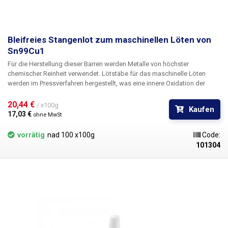
Bleifreies Stangenlot zum maschinellen Löten von
Sn99Cu1
Für die Herstellung dieser Barren werden Metalle von höchster
chemischer Reinheit verwendet. Lötstäbe für das maschinelle Löten
werden im Pressverfahren hergestellt, was eine innere Oxidation der
verarbeiteten Produkte verhindert. Dieses Verfahren gewährleistet, dass
die hergestellten Stangen sehr gute Benetzungseigenschaften
20,44 € 
/ x100g
Kaufen
aufweisen, die Lötgeschwindigkeit und der Lotverbrauch reduziert
17,03 € 
ohne MwSt
werden. Die lötbare eutektische Legierung Sn99Cu1 ist die
wirtschaftlichste Wahl für den Übergang zu einem bleifreien Verfahren in
vorrätig
nad 100 x100g
Code:
der Unterhaltungselektronikindustrie.
101304