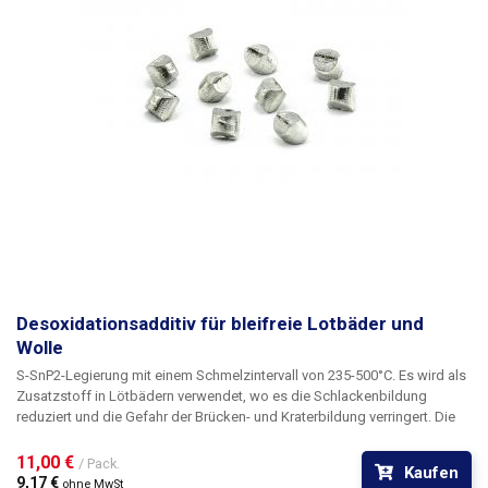
Desoxidationsadditiv für bleifreie Lotbäder und
Wolle
S-SnP2-Legierung mit einem Schmelzintervall von 235-500°C. Es wird als
Zusatzstoff in Lötbädern verwendet, wo es die Schlackenbildung
reduziert und die Gefahr der Brücken- und Kraterbildung verringert. Die
Mischung mit Phosphorzusätzen reduziert die Schlackenbildung in den
Lötwellen von Verzinnungsbädern deutlich. Die Bildung von Oxiden wird
11,00 € 
/ Pack.
Kaufen
mit dem Desoxidationsadditiv auf etwa die Hälfte reduziert, was eine
9,17 € 
ohne MwSt