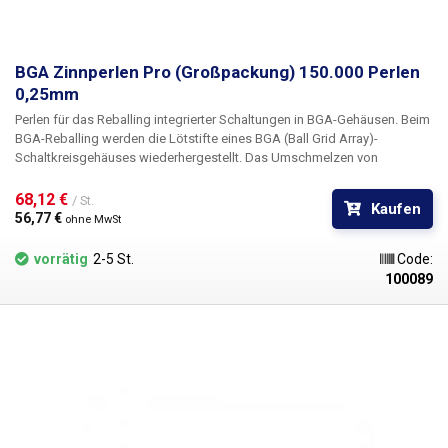
BGA Zinnperlen Pro (Großpackung) 150.000 Perlen
0,25mm
Perlen für das Reballing integrierter Schaltungen in BGA-Gehäusen. Beim
BGA-Reballing werden die Lötstifte eines BGA (Ball Grid Array)-
Schaltkreisgehäuses wiederhergestellt. Das Umschmelzen von
Kontakten erfolgt durch das Umschmelzen von Zinnkugeln, die jeweils
genau die gleiche Größe haben und beim Umschmelzen eine perfekt
68,12 € 
/ St.
Kaufen
gleichmäßige Anordnung von Lötkontakten ergeben. BGA-Reflow-
56,77 € 
ohne MwSt
Schablonen sind ein wesentliches Hilfsmittel für diesen Vorgang.
vorrätig
2-5 St.
Code:
100089