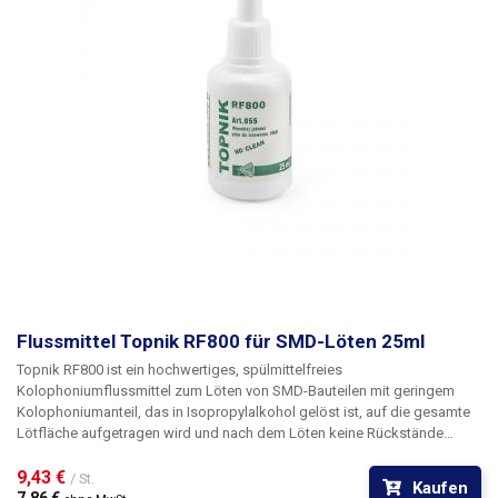
Flussmittel Topnik RF800 für SMD-Löten 25ml
Topnik RF800
ist ein hochwertiges, spülmittelfreies
Kolophoniumflussmittel zum
Löten von SMD-Bauteilen
mit geringem
Kolophoniumanteil, das in Isopropylalkohol gelöst ist, auf die gesamte
Lötfläche aufgetragen wird und nach dem Löten keine Rückstände
hinterlässt. Es erleichtert das Löten von SMD-Bauteilen, wo
herkömmliches Kolophonium nicht verwendet werden kann. Das RF800-
9,43 € 
/ St.
Kaufen
Flussmittel ist nicht rückstandsfrei und verursacht keine Korrosion. Es