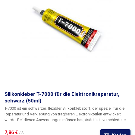
Silikonkleber T-7000 für die Elektronikreparatur,
schwarz (50ml)
T-7000 ist ein schwarzer, flexibler Silikonklebstoff
, der speziell für die
Reparatur und Verklebung von tragbaren Elektronikteilen entwickelt
wurde. Bei diesen Anwendungen müssen hauptsächlich verschiedene
Arten von Kunststoffoberflächen geklebt werden. Da moderne
Kunststoffe wie ABS, PE oder PP nicht effektiv geätzt werden können, ist
7,86 € 
/ St.