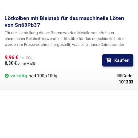
Lötkolben mit Bleistab für das maschinelle Löten
von Sn63Pb37
Für die Herstellung dieser Barren werden Metalle von höchster
chemischer Reinheit verwendet. Lötstäbe für das maschinelle Löten
werden im Pressverfahren hergestellt, was eine innere Oxidation der
verarbeiteten Produkte verhindert. Dieses Verfahren gewährleistet, dass
die hergestellten Stangen sehr gute Benetzungseigenschaften
9,96 € 
/ x100g
Kaufen
aufweisen, die Lötgeschwindigkeit und der Lotverbrauch reduziert
8,30 € 
ohne MwSt
werden. Die klassische eutektische Bleilegierung aus Blei und Zinn ist
ein bewährtes Lot mit den allgemein besten physikalischen Parametern
vorrätig
nad 100 x100g
Code:
für das Löten im Bereich der Elektrotechnik.
101303