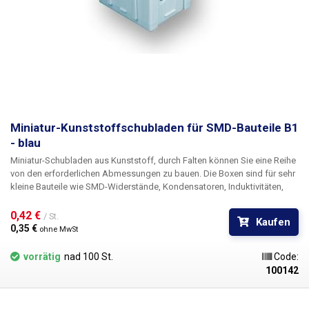
Miniatur-Kunststoffschubladen für SMD-Bauteile B1
- blau
Miniatur-Schubladen aus Kunststoff, durch Falten können Sie eine Reihe
von den erforderlichen Abmessungen zu bauen. Die Boxen sind für sehr
kleine Bauteile wie SMD-Widerstände, Kondensatoren, Induktivitäten,
Transistoren, Dioden und anderen SMD-"Schrott" gedacht. Der
Grundbaustein ist eine Kunststoffschublade mit den Innenmaßen 21 ×
0,42 € 
/ St.
Kaufen
17 mm, auf deren Oberseite sich ein durchsichtiger Deckel befindet, der
0,35 € 
ohne MwSt
sich durch eine Feder automatisch öffnet, wenn der Schnabel entfernt
wird.
vorrätig
nad 100 St.
Code:
100142