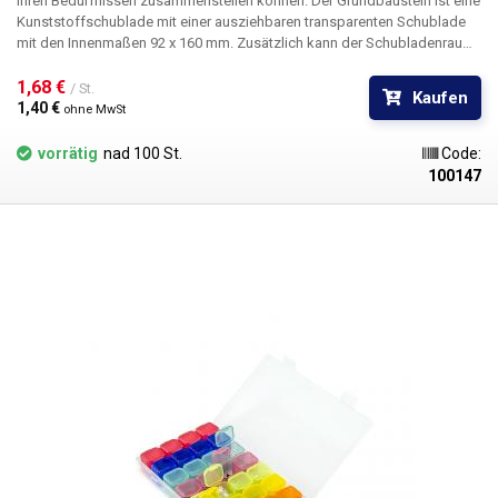
Ihren Bedürfnissen zusammenstellen können. Der Grundbaustein ist eine
Kunststoffschublade mit einer ausziehbaren transparenten Schublade
mit den Innenmaßen 92 x 160 mm. Zusätzlich kann der Schubladenraum
durch ebenfalls transparente Trennwände abgetrennt werden; zwei
Trennwände sind in jeder Schublade Standard. An der Vorderseite der
1,68 € 
/ St.
Kaufen
Schublade befinden sich Führungen zum Einschieben des Etiketts.
1,40 € 
ohne MwSt
vorrätig
nad 100 St.
Code:
100147