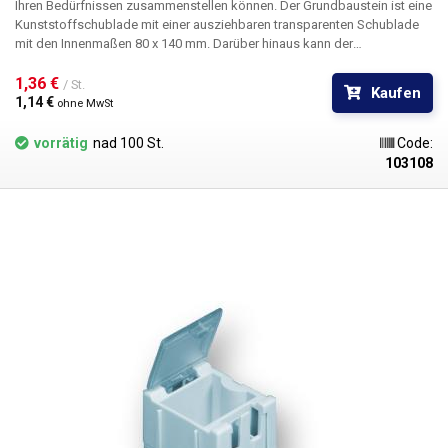
Ihren Bedürfnissen zusammenstellen können. Der Grundbaustein ist eine
Kunststoffschublade mit einer ausziehbaren transparenten Schublade
mit den Innenmaßen 80 x 140 mm. Darüber hinaus kann der
Schubladenraum durch ebenfalls transparente Trennwände abgetrennt
werden; zwei Trennwände sind in jeder Schublade Standard. An der
1,36 € 
/ St.
Kaufen
Vorderseite der Schublade befinden sich Führungen zum Einlegen des
1,14 € 
ohne MwSt
Etiketts. Die Außenmaße des Kastens als Grundelement des
Schubladenarrays" betragen 99(B) x 160(T) mm und er wird mit seinen
vorrätig
nad 100 St.
Code:
Nachbarn durch Gleiten auf Kunststoffschienen verbunden. Variante A3 -
103108
mittel außenmaße: 99(B)x160x43(H)mm innenmaße:
80(B)x140x35(H)mm anzahl der Trennwände: 2 quer, 1 längs