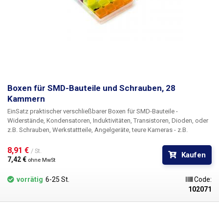
Boxen für SMD-Bauteile und Schrauben, 28
Kammern
Ein
Satz praktischer verschließbarer Boxen für SMD-Bauteile
-
Widerstände, Kondensatoren, Induktivitäten, Transistoren, Dioden, oder
z.B. Schrauben, Werkstattteile, Angelgeräte, teure Kameras - z.B.
Diamanten, Rubine. Dank ihrer Zusammensetzung eignen sich die Boxen
auch für Medikamente, die 7 Tage in der Woche eingenommen werden
8,91 € 
/ St.
Kaufen
müssen. Das Kästchen-Set enthält
insgesamt 28 Kammern
, immer 4 in
7,42 € 
ohne MwSt
einer Reihe, die mit ihrer eigenen Farbe markiert sind. Die Kammern einer
Farbreihe sind in einer Reihe verbunden. Insgesamt gibt es also 7 Reihen
vorrätig
6-25 St.
Code:
mit je 4 Kammern. Gesamtgröße: 110x178x27mm Innenmaße jeder
102071
Schachtel: 23x20x18mm