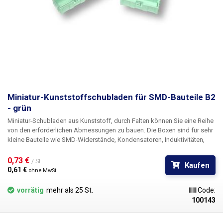
Miniatur-Kunststoffschubladen für SMD-Bauteile B2
- grün
Miniatur-Schubladen aus Kunststoff, durch Falten können Sie eine Reihe
von den erforderlichen Abmessungen zu bauen. Die Boxen sind für sehr
kleine Bauteile wie SMD-Widerstände, Kondensatoren, Induktivitäten,
Transistoren, Dioden und anderen SMD-"Schrott" gedacht. Der
Grundbaustein ist eine Kunststoffschublade mit den Innenmaßen 70 ×
0,73 € 
/ St.
Kaufen
21 mm, auf der sich ein durchsichtiger Deckel befindet, der sich durch
0,61 € 
ohne MwSt
eine Feder automatisch öffnet, wenn der Schnabel entfernt wird.
vorrätig
mehr als 25 St.
Code:
100143