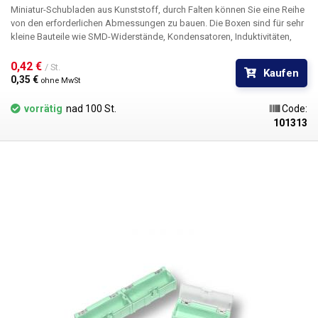
Miniatur-Schubladen aus Kunststoff, durch Falten können Sie eine Reihe
von den erforderlichen Abmessungen zu bauen. Die Boxen sind für sehr
kleine Bauteile wie SMD-Widerstände, Kondensatoren, Induktivitäten,
Transistoren, Dioden und anderen SMD-"Schrott" gedacht. Der
Grundbaustein ist eine Kunststoffschublade mit den Innenmaßen 21 ×
0,42 € 
/ St.
Kaufen
17 mm, auf deren Oberseite sich ein durchsichtiger Deckel befindet, der
0,35 € 
ohne MwSt
sich durch eine Feder automatisch öffnet, wenn der Schnabel entfernt
wird.
vorrätig
nad 100 St.
Code:
101313