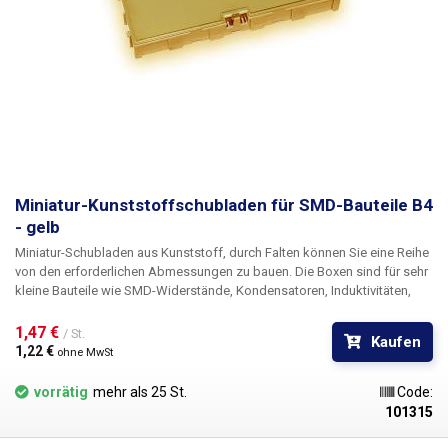
Miniatur-Kunststoffschubladen für SMD-Bauteile B4
- gelb
Miniatur-Schubladen aus Kunststoff, durch Falten können Sie eine Reihe
von den erforderlichen Abmessungen zu bauen. Die Boxen sind für sehr
kleine Bauteile wie SMD-Widerstände, Kondensatoren, Induktivitäten,
Transistoren, Dioden und anderen SMD-"Schrott" gedacht. Der
Grundbaustein ist eine Kunststoffschublade mit den Innenmaßen 120 ×
1,47 € 
/ St.
Kaufen
53 mm, auf deren Oberseite sich ein durchsichtiger Deckel befindet, der
1,22 € 
ohne MwSt
sich durch eine Feder automatisch öffnet, wenn der Schnabel entfernt
wird.
vorrätig
mehr als 25 St.
Code:
101315