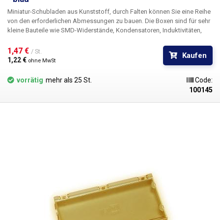
Miniatur-Schubladen aus Kunststoff, durch Falten können Sie eine Reihe
von den erforderlichen Abmessungen zu bauen. Die Boxen sind für sehr
kleine Bauteile wie SMD-Widerstände, Kondensatoren, Induktivitäten,
Transistoren, Dioden und anderen SMD-"Schrott" gedacht. Der
Grundbaustein ist eine Kunststoffschublade mit den Innenmaßen 120 ×
1,47 € 
/ St.
Kaufen
53 mm. Oben befindet sich ein durchsichtiger Deckel, der sich durch eine
1,22 € 
ohne MwSt
Feder automatisch öffnet, wenn der Schnabel abgezogen wird.
vorrätig
mehr als 25 St.
Code:
100145