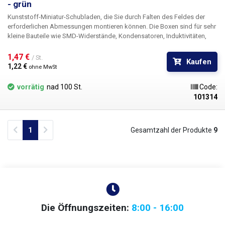
- grün
Kunststoff-Miniatur-Schubladen, die Sie durch Falten des Feldes der
erforderlichen Abmessungen montieren können. Die Boxen sind für sehr
kleine Bauteile wie SMD-Widerstände, Kondensatoren, Induktivitäten,
Transistoren, Dioden und anderen SMD-"Schrott" gedacht. Der
Grundbaustein ist eine Kunststoffschublade mit den Innenmaßen 120 ×
1,47 € 
/ St.
Kaufen
53 mm, auf deren Oberseite sich ein transparenter Deckel befindet, der
1,22 € 
ohne MwSt
sich beim Abziehen des Schnabels durch eine Feder automatisch
öffnet.
vorrätig
nad 100 St.
Code:
101314
Previous
Next
1
Gesamtzahl der Produkte
9
Die Öffnungszeiten:
8:00 - 16:00