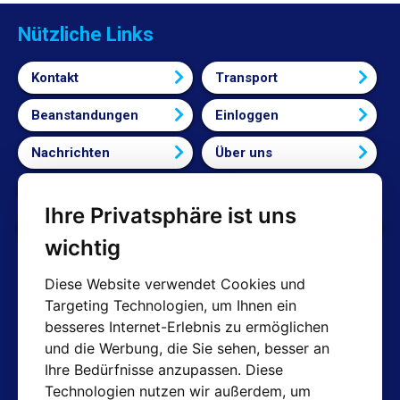
Nützliche Links
Kontakt
Transport
Beanstandungen
Einloggen
Nachrichten
Über uns
Bedingungen und Konditionen
Ihre Privatsphäre ist uns
Cookie-Einstellungen bearbeiten
wichtig
Diese Website verwendet Cookies und
Targeting Technologien, um Ihnen ein
AT-Kontakte
besseres Internet-Erlebnis zu ermöglichen
und die Werbung, die Sie sehen, besser an
Shop: info@hotair.cz
Ihre Bedürfnisse anzupassen. Diese
+420 603 357 606 (Nur Englisch)
Technologien nutzen wir außerdem, um
Mo-Fr: 7:30 – 15:00