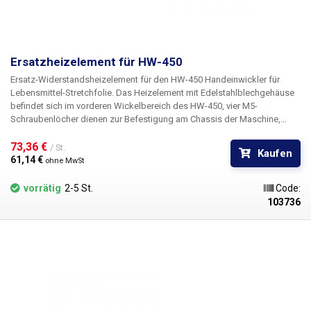
Ersatzheizelement für HW-450
Ersatz-Widerstandsheizelement für den HW-450 Handeinwickler für
Lebensmittel-Stretchfolie.
Das Heizelement mit Edelstahlblechgehäuse
befindet sich im vorderen Wickelbereich des HW-450, vier M5-
Schraubenlöcher dienen zur Befestigung am Chassis der Maschine,
zwei 10cm lange Drähte führen aus dem Element zum Anschluss an die
73,36 € 
Stromversorgung.
/ St.
Kaufen
61,14 € 
ohne MwSt
vorrätig
2-5 St.
Code:
103736