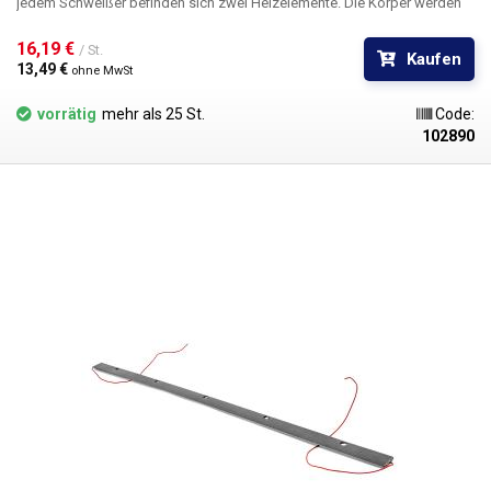
jedem Schweißer befinden sich zwei Heizelemente. Die Körper werden
in die Schweißbacken eingesetzt.
16,19 € 
/ St.
Kaufen
13,49 € 
ohne MwSt
vorrätig
mehr als 25 St.
Code:
102890