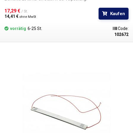
17,29 € 
/ St.
Kaufen
14,41 € 
ohne MwSt
vorrätig
6-25 St.
Code:
102672