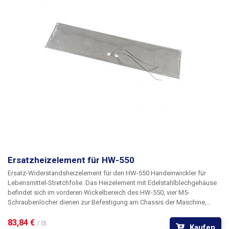
Ersatzheizelement für HW-550
Ersatz-Widerstandsheizelement für den HW-550 Handeinwickler für
Lebensmittel-Stretchfolie.
Das Heizelement mit Edelstahlblechgehäuse
befindet sich im vorderen Wickelbereich des HW-550, vier M5-
Schraubenlöcher dienen zur Befestigung am Chassis der Maschine,
zwei 10cm lange Drähte führen aus dem Element zum Anschluss an die
Stromversorgung.
83,84 € 
/ St.
Kaufen