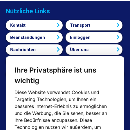
Nützliche Links
Kontakt
Transport
Beanstandungen
Einloggen
Nachrichten
Über uns
Bedingungen und Konditionen
Ihre Privatsphäre ist uns
Cookie-Einstellungen bearbeiten
wichtig
Diese Website verwendet Cookies und
Targeting Technologien, um Ihnen ein
AT-Kontakte
besseres Internet-Erlebnis zu ermöglichen
und die Werbung, die Sie sehen, besser an
Shop: info@hotair.cz
Ihre Bedürfnisse anzupassen. Diese
+420 603 357 606 (Nur Englisch)
Technologien nutzen wir außerdem, um
Mo-Fr: 7:30 – 15:00