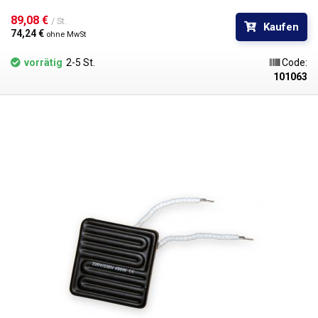
89,08 € 
/ St.
Kaufen
74,24 € 
ohne MwSt
vorrätig
2-5 St.
Code:
101063