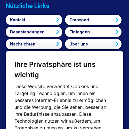
Nützliche Links
Kontakt
Transport
Beanstandungen
Einloggen
Nachrichten
Über uns
Bedingungen und Konditionen
Ihre Privatsphäre ist uns
Cookie-Einstellungen bearbeiten
wichtig
Diese Website verwendet Cookies und
Targeting Technologien, um Ihnen ein
AT-Kontakte
besseres Internet-Erlebnis zu ermöglichen
und die Werbung, die Sie sehen, besser an
Shop: info@hotair.cz
Ihre Bedürfnisse anzupassen. Diese
+420 603 357 606 (Nur Englisch)
Technologien nutzen wir außerdem, um
Mo-Fr: 7:30 – 15:00
Ergebnisse zu messen, um zu verstehen,