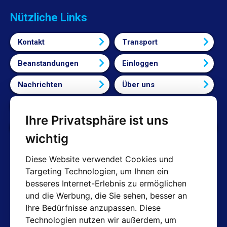
Nützliche Links
Kontakt
Transport
Beanstandungen
Einloggen
Nachrichten
Über uns
Bedingungen und Konditionen
Ihre Privatsphäre ist uns
Cookie-Einstellungen bearbeiten
wichtig
Diese Website verwendet Cookies und
Targeting Technologien, um Ihnen ein
AT-Kontakte
besseres Internet-Erlebnis zu ermöglichen
und die Werbung, die Sie sehen, besser an
Shop: info@hotair.cz
Ihre Bedürfnisse anzupassen. Diese
+420 603 357 606 (Nur Englisch)
Technologien nutzen wir außerdem, um
Mo-Fr: 7:30 – 15:00