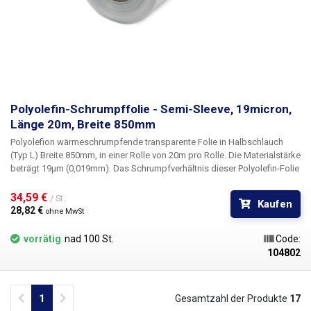
Polyolefin-Schrumpffolie - Semi-Sleeve, 19micron,
Länge 20m, Breite 850mm
Polyolefion wärmeschrumpfende transparente Folie
in
Halbschlauch
(Typ L)
Breite 850mm
, in einer Rolle von
20m pro Rolle
. Die Materialstärke
beträgt
19µm
(0,019mm). Das Schrumpfverhältnis dieser Polyolefin-Folie
beträgt 1,65 : 1.
Polyolefin-Folien
sind wärmeschrumpfbar, haben eine
hohe Festigkeit und Durchstoßfestigkeit sowie gute
34,59 € 
/ St.
Kaufen
Dehnungseigenschaften. Die Folien sind hochtransparent, glänzend und
28,82 € 
ohne MwSt
geruchsneutral, die Polyolefinfolien sind chemikalienbeständig und
gesundheitlich unbedenklich. Die "Semi-Sleeve"-Folien eignen sich für
vorrätig
nad 100 St.
Code:
die Verpackung von Produkten und Waren mit einem
Heißluft-
104802
Schrumpftunnel oder einem halbautomatischen Packer mit
Heißluftkammer.
POF-Folien sind ideal für die Verpackung von
Elektronik, Spielzeug, Büchern, Druckerzeugnissen und kosmetischen
Previous
Next
1
Gesamtzahl der Produkte
17
Produkten, bei denen die Folie Schutz vor Feuchtigkeit bietet und