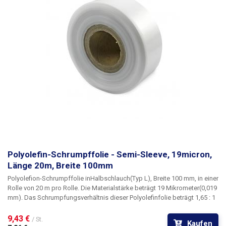
mm) Schrumpfungstemperatur: 100 - 180 °C Schrumpfungsrate: 1,65 : 1
Folienart: Polyolefin Form: halbarmig (L) Innendurchmesser der Rolle: 76
mm Farbe: transparent
Polyolefin-Schrumpffolie - Semi-Sleeve, 19micron,
Länge 20m, Breite 100mm
Polyolefion-Schrumpffolie
in
Halbschlauch
(Typ L)
, Breite 100 mm
, in einer
Rolle von
20 m pro Rolle
. Die Materialstärke beträgt
19 Mikrometer
(0,019
mm). Das Schrumpfungsverhältnis dieser Polyolefinfolie beträgt 1,65 : 1
Polyolefinfolien
sind wärmeschrumpfbar, haben eine hohe Festigkeit
und Durchstoßfestigkeit sowie gute Dehnungseigenschaften. Die Folien
9,43 € 
/ St.
Kaufen