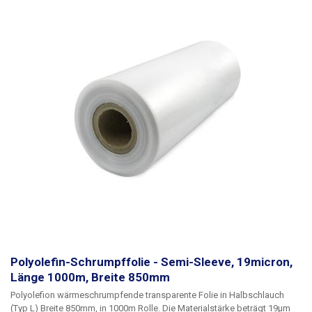
oder die Ware signalisiert. Für eine perfekte Schrumpfung der Folien
wird eine Temperatur von 130 - 180°C empfohlen. Die Schrumpfung
beginnt bei 100°C. Die Folien schrumpfen in einem Verhältnis von 1,65 : 1
Parameter:
Länge: 20 m Breite: 600 mm Dicke: 19 Mikrometer (0,019 mm)
Schrumpfungstemperatur: 100 - 180 °C Schrumpfungsrate: 1,65 : 1
Folienart: Polyolefin Form: halbarmig (L) Innendurchmesser der Rolle: 76
mm Farbe: transparent
Polyolefin-Schrumpffolie - Semi-Sleeve, 19micron,
Länge 1000m, Breite 850mm
Polyolefion wärmeschrumpfende transparente Folie
in
Halbschlauch
(Typ L)
Breite 850mm
, in
1000m
Rolle. Die Materialstärke beträgt
19µm