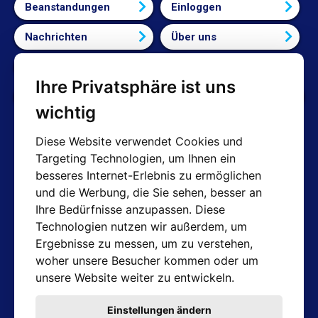
Beanstandungen
Einloggen
Nachrichten
Über uns
Bedingungen und Konditionen
Ihre Privatsphäre ist uns
Cookie-Einstellungen bearbeiten
wichtig
Diese Website verwendet Cookies und
Targeting Technologien, um Ihnen ein
AT-Kontakte
besseres Internet-Erlebnis zu ermöglichen
und die Werbung, die Sie sehen, besser an
Shop: info@hotair.cz
Ihre Bedürfnisse anzupassen. Diese
+420 603 357 606 (Nur Englisch)
Technologien nutzen wir außerdem, um
Mo-Fr: 7:30 – 15:00
Ergebnisse zu messen, um zu verstehen,
Technische Abteilung: servis@hotair.cz
woher unsere Besucher kommen oder um
Ausgabe von Waren
unsere Website weiter zu entwickeln.
(Tschechische Republik - Ostrava)
Mo-Fr: 8:00 - 16:00
Einstellungen ändern
Zahlung nur in bar