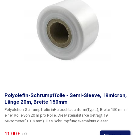
Parameter:
Länge: 1000 m Breite: 150 mm Dicke: 19 Mikrometer (0,019
mm) Schrumpfungstemperatur: 100 - 180 °C Schrumpfungsrate: 1,65 : 1
Folienart: Polyolefin Form: halbarmig (L) Innendurchmesser der Rolle: 76
mm Farbe: transparent
Polyolefin-Schrumpffolie - Semi-Sleeve, 19micron,
Länge 20m, Breite 150mm
Polyolefion-Schrumpffolie
in
Halbschlauchform
(Typ L)
, Breite 150 mm
, in
einer Rolle von
20 m pro Rolle
. Die Materialstärke beträgt
19
Mikrometer
(0,019 mm). Das Schrumpfungsverhältnis dieser
Polyolefinfolie beträgt 1,65 : 1
Polyolefinfolien
sind wärmeschrumpfbar,
haben eine hohe Festigkeit und Durchstoßfestigkeit sowie gute
11,00 € 
/ St.