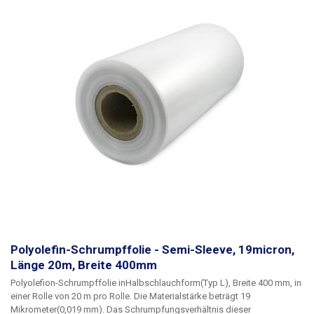
Ware signalisiert. Für eine perfekte Schrumpfung der Folien wird eine
Temperatur von 130 - 180°C empfohlen. Die Schrumpfung beginnt bei
100°C. Die Folien schrumpfen in einem Verhältnis von 1,65 : 1
Parameter:
Länge: 1000 m Breite: 400mm Dicke: 19 Mikrometer (0,019 mm)
Schrumpfungstemperatur: 100 - 180 °C Schrumpfungsrate: 1,65 : 1
Folienart: Polyolefin Form: halbarmig (L) Innendurchmesser der Rolle:
76mm Farbe: transparent
Polyolefin-Schrumpffolie - Semi-Sleeve, 19micron,
Länge 20m, Breite 400mm
Polyolefion-Schrumpffolie
in
Halbschlauchform
(Typ L)
, Breite 400 mm
, in
einer Rolle von
20 m pro Rolle
. Die Materialstärke beträgt
19
Mikrometer
(0,019 mm). Das Schrumpfungsverhältnis dieser