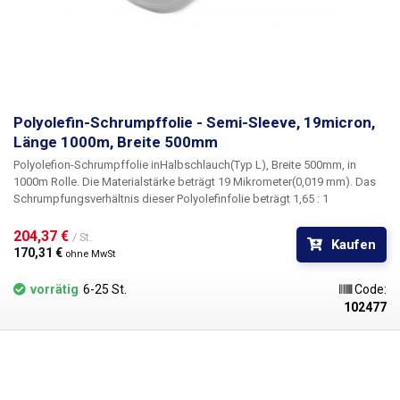
Polyolefin-Schrumpffolie - Semi-Sleeve, 19micron,
Länge 1000m, Breite 500mm
Polyolefion-Schrumpffolie
in
Halbschlauch
(Typ L)
, Breite 500mm
, in
1000m
Rolle. Die Materialstärke beträgt
19 Mikrometer
(0,019 mm). Das
Schrumpfungsverhältnis dieser Polyolefinfolie beträgt 1,65 : 1
Polyolefinfolien
sind wärmeschrumpfbar, haben eine hohe Festigkeit
und Durchstoßfestigkeit sowie gute Dehnungseigenschaften. Die Folien
204,37 € 
/ St.
Kaufen
sind hochtransparent, glänzend und geruchsneutral, Polyolefinfolien
170,31 € 
ohne MwSt
sind chemikalienbeständig und gesundheitlich unbedenklich. Die Folien
des Typs "Semi-Sleeve" eignen sich für die Verpackung von Produkten
vorrätig
6-25 St.
Code:
und Waren mit einem
Heißluft-Schrumpftunnel oder einem
102477
halbautomatischen Packer mit Heißluftkammer
. POF-Folien sind
ideal für die Verpackung von Handys, Tablets, CDs/DVDs/BDs,
Spielzeug, Büchern, Druckerzeugnissen und Kosmetikprodukten, bei
denen die Folie Schutz vor Feuchtigkeit bietet und gleichzeitig eine
Versiegelung schafft, die das original verpackte und unbenutzte Produkt