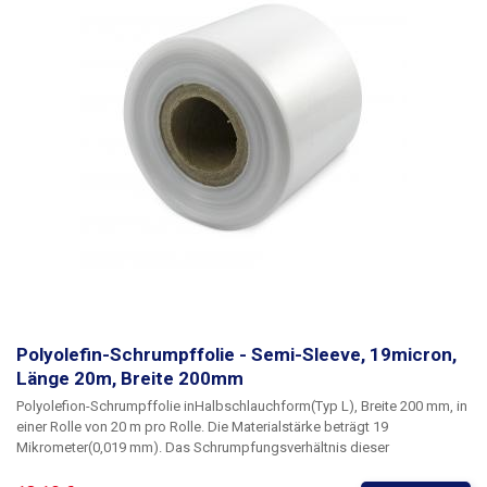
empfohlen. Die Schrumpfung beginnt bei 100°C. Die Folien schrumpfen
in einem Verhältnis von 1,65 : 1
Parameter:
Länge: 1000 m Breite: 200 mm
Dicke: 19 Mikrometer (0,019 mm) Schrumpfungstemperatur: 100 - 180 °C
Schrumpfungsrate: 1,65 : 1 Folienart: Polyolefin Form: halbarmig (L)
Innendurchmesser der Rolle: 76mm Farbe: transparent
Polyolefin-Schrumpffolie - Semi-Sleeve, 19micron,
Länge 20m, Breite 200mm
Polyolefion-Schrumpffolie
in
Halbschlauchform
(Typ L)
, Breite 200 mm
, in
einer Rolle von
20 m pro Rolle
. Die Materialstärke beträgt
19
Mikrometer
(0,019 mm). Das Schrumpfungsverhältnis dieser
Polyolefinfolie beträgt 1,65 : 1
Polyolefinfolien
sind wärmeschrumpfbar,