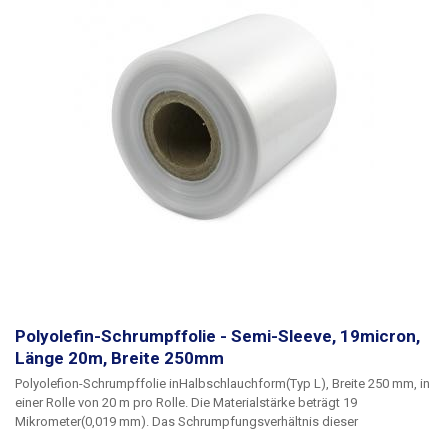
beginnt bei 100°C. Die Folien schrumpfen in einem Verhältnis von 1,65 : 1
Parameter:
Länge: 1000 m Breite: 250 mm Dicke: 19 Mikrometer (0,019
mm) Schrumpfungstemperatur: 100 - 180 °C Schrumpfungsrate: 1,65 : 1
Folienart: Polyolefin Form: halbarmig (L) Innendurchmesser der Rolle:
76mm Farbe: transparent
Polyolefin-Schrumpffolie - Semi-Sleeve, 19micron,
Länge 20m, Breite 250mm
Polyolefion-Schrumpffolie
in
Halbschlauchform
(Typ L)
, Breite 250 mm
, in
einer Rolle von
20 m pro Rolle
. Die Materialstärke beträgt
19
Mikrometer
(0,019 mm). Das Schrumpfungsverhältnis dieser
Polyolefinfolie beträgt 1,65 : 1
Polyolefinfolien
sind wärmeschrumpfbar,