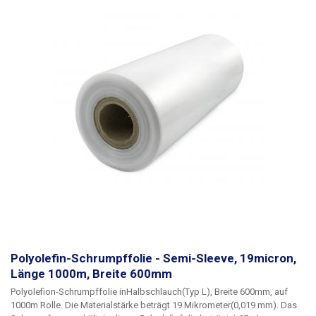
oder die Ware signalisiert. Für eine perfekte Schrumpfung der Folien
wird eine Temperatur von 130 - 180°C empfohlen. Die Schrumpfung
beginnt bei 100°C. Die Folien schrumpfen in einem Verhältnis von 1,65 : 1
Parameter:
Länge: 1000 m Breite: 500mm Dicke: 19 Mikrometer (0,019
mm) Schrumpfungstemperatur: 100 - 180 °C Schrumpfungsrate: 1,65 : 1
Folienart: Polyolefin Form: halbarmig (L) Innendurchmesser der Rolle:
76mm Farbe: transparent
Polyolefin-Schrumpffolie - Semi-Sleeve, 19micron,
Länge 1000m, Breite 600mm
Polyolefion-Schrumpffolie
in
Halbschlauch
(Typ L)
, Breite 600mm
, auf
1000m
Rolle. Die Materialstärke beträgt
19 Mikrometer
(0,019 mm). Das