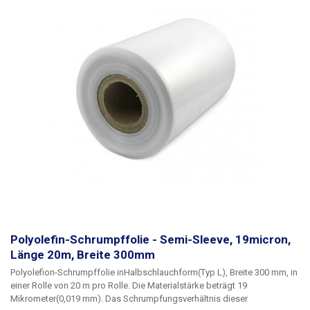
perfekte Schrumpfung der Folien wird eine Temperatur von 130 - 180°C
empfohlen. Die Schrumpfung beginnt bei 100°C. Die Folien schrumpfen
in einem Verhältnis von 1,65 : 1
Parameter:
Länge: 1000 m Breite: 300 mm
Dicke: 19 Mikrometer (0,019 mm) Schrumpfungstemperatur: 100 - 180 °C
Schrumpfungsrate: 1,65 : 1 Folienart: Polyolefin Form: halbarmig (L)
Innendurchmesser der Rolle: 76 mm Farbe: transparent
Polyolefin-Schrumpffolie - Semi-Sleeve, 19micron,
Länge 20m, Breite 300mm
Polyolefion-Schrumpffolie
in
Halbschlauchform
(Typ L)
, Breite 300 mm
, in
einer Rolle von
20 m pro Rolle
. Die Materialstärke beträgt
19
Mikrometer
(0,019 mm). Das Schrumpfungsverhältnis dieser