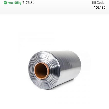
beim Einschweißen perfekt der Form des Produkts an und eignen sich
vorrätig
6-25 St.
Code:
daher auch für die Verpackung von formintensiven Produkten. Zum
102480
Schrumpfen ist eine gleichmäßige Temperatur von mehr als 90 °C
erforderlich - idealerweise in einer so genannten Heißluft-
Schrumpfkammer, in der die Temperatur gleichmäßig verteilt ist. Nach
dem Erhitzen passt sich die Folie der Form des verpackten Artikels an.
Wenn die Folie abkühlt, härtet sie aus und bildet eine schützende
Umhüllung. Die PVC-Folie kann auch geschrumpft werden, z. B. mit einer
Heißluftpistole oder Heißluftstation. Die PVC-Schrumpffolie schrumpft
gleichmäßig auf beiden Seiten. Es kann mit herkömmlichen
Impulsschweißgeräten (Widerstandsschweißgeräten) geschweißt
werden. PVC-Schrumpffolien sind aufgrund der leicht toxischen
Substanzen, die beim Schweißen freigesetzt werden, für den direkten
Kontakt mit Lebensmitteln nicht sehr geeignet. Insbesondere Polyolefin-
Schrumpffolien (PF) eignen sich für das Versiegeln von Lebensmitteln in
Schrumpffolien, da sie lebensmittelecht sind.
Parameter:
Länge: 400 m
Breite: 250 mm Dicke: 30 Mikrometer (0,030 mm)
Schrumpfungstemperatur: >90°C Schrumpfungsrate: 1,6 : 1 Folienart:
PVC Form: halber Ärmel (L) Innendurchmesser der Rolle: 75 mm Farbe:
transparent