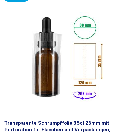
einen Schrumpfschlauch
, der einfach auf die Flasche gestülpt und dann
mit einer Heißluftpistole oder einem Wärmetunnel geschrumpft wird. Die
Folie ist perforiert, so dass die Schrumpffolie durch Abreißen des
perforierten Teils von der Flasche entfernt werden kann.
Beim
Schrumpfen passt sich die Folie immer an die Form der Verpackung an,
so dass
sie auch für unregelmäßig geformte oder vorstehende
Verpackungen verwendet werden kann. Die Flasche auf dem Bild ist nur
eine Illustration, die
PVC-Folie kann für alle ähnlichen Flaschen,
Verpackungen und Tuben mit einem Durchmesser von bis zu 75 mm
verwendet werden.
Zum Schrumpfen ist es ideal, eine Heißluftpistole
zusammen mit einem Aufsatz zu verwenden . Die Flasche ist nicht im
Lieferumfang enthalten.
Verpackung:
1Stück PVC-Schrumpffolie
40x118mm
Transparente Schrumpffolie 35x126mm mit
Perforation für Flaschen und Verpackungen,