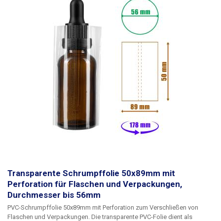
einer Heißluftpistole oder in einem Heißlufttunnel geschrumpft wird . Die
Folie ist perforiert, sodass die geschrumpfte Folie durch Abreißen des
perforierten Teils von der Flasche entfernt werden kann.
Beim
Schrumpfen passt sich die Folie stets selbstständig der Form der
Verpackung an,
weshalb sie auch für Verpackungen mit unregelmäßiger
Form oder Vorsprüngen verwendet werden kann. Die auf dem Bild
gezeigte Flasche dient nur zur Veranschaulichung;
die PVC-Folie kann für
alle ähnlichen Flaschen, Verpackungen und Tuben mit einem
Durchmesser von bis zu 48 mm verwendet werden.
Zum Schrumpfen
empfiehlt sich die Verwendung einer Heißluftpistole zusammen mit
einem Aufsatz. Die Flasche ist nicht im Lieferumfang enthalten.
Verpackung: 1 Stück
PVC-Schrumpffolie 45 x 70 mm
Transparente Schrumpffolie 50x89mm mit
Perforation für Flaschen und Verpackungen,
Durchmesser bis 56mm
PVC-Schrumpffolie 50x89mm mit Perforation zum Verschließen von
Flaschen und Verpackungen.
Die transparente PVC-Folie dient als