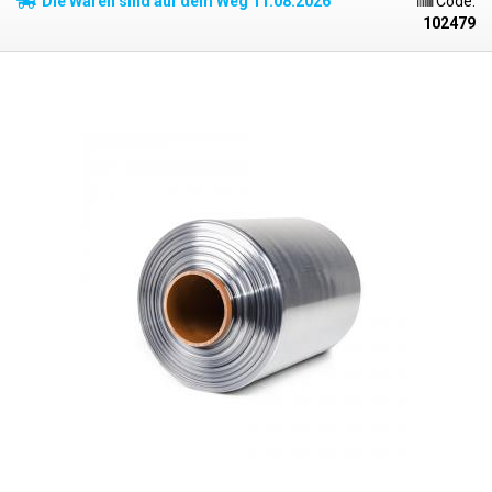
Die Waren sind auf dem Weg 11.08.2026
Code:
daher auch für die Verpackung von formintensiven Produkten. Zum
102479
Schrumpfen ist eine gleichmäßige Temperatur von mehr als 90 °C
erforderlich - idealerweise in einer so genannten Heißluft-
Schrumpfkammer, in der die Temperatur gleichmäßig verteilt ist. Nach
dem Erhitzen passt sich die Folie der Form des verpackten
Gegenstandes an. Wenn die Folie abkühlt, härtet sie aus und bildet eine
schützende, fixierende Umhüllung. Die PVC-Folie kann auch geschrumpft
werden, z. B. mit einer Heißluftpistole oder Heißluftstation. Die PVC-
Schrumpffolie schrumpft gleichmäßig auf beiden Seiten. Es kann mit
herkömmlichen Impulsschweißgeräten (Widerstandsschweißgeräten)
geschweißt werden. PVC-Schrumpffolien sind aufgrund der leicht
toxischen Substanzen, die beim Verschweißen freigesetzt werden, für
den direkten Kontakt mit Lebensmitteln nicht sehr geeignet.
Insbesondere Polyolefin-Schrumpffolien (PF) eignen sich für das
Einschweißen von Lebensmitteln in Schrumpffolien, da sie
lebensmittelecht sind.
Parameter:
Länge: 400 m Breite: 200 mm Dicke: 30
Mikrometer (0,030 mm) Schrumpfungstemperatur: >90°C
Schrumpfungsrate: 1,6 : 1 Folienart: PVC Form: halber Ärmel (L)
Innendurchmesser der Rolle: 75 mm Farbe: transparent