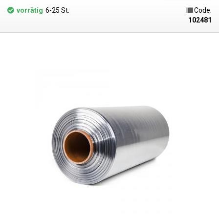
beim Einschweißen perfekt der Form des Produkts an und eignen sich
vorrätig
6-25 St.
Code:
daher auch für die Verpackung von formintensiven Produkten. Zum
102481
Schrumpfen ist eine gleichmäßige Temperatur von mehr als 90 °C
erforderlich - idealerweise in einer so genannten Heißluft-
Schrumpfkammer, in der die Temperatur gleichmäßig verteilt ist. Nach
dem Erhitzen passt sich die Folie der Form des verpackten Artikels an.
Wenn die Folie abkühlt, härtet sie aus und bildet eine schützende
Umhüllung. Die PVC-Folie kann auch geschrumpft werden, z. B. mit einer
Heißluftpistole oder Heißluftstation. Die PVC-Schrumpffolie schrumpft
gleichmäßig auf beiden Seiten. Es kann mit herkömmlichen
Impulsschweißgeräten (Widerstandsschweißgeräten) geschweißt
werden. PVC-Schrumpffolien sind aufgrund der leicht toxischen
Substanzen, die beim Schweißen freigesetzt werden, für den direkten
Kontakt mit Lebensmitteln nicht sehr geeignet. Insbesondere Polyolefin-
Schrumpffolien (PF) eignen sich für das Einschweißen von
Lebensmitteln in Schrumpffolien, da sie lebensmittelecht sind.
Parameter:
Länge: 400 m Breite: 300 mm Dicke: 30 Mikrometer (0,030
mm) Schrumpfungstemperatur: >90°C Schrumpfungsrate: 1,6 : 1
Folienart: PVC Form: halber Ärmel (L) Innendurchmesser der Rolle: 75
mm Farbe: transparent