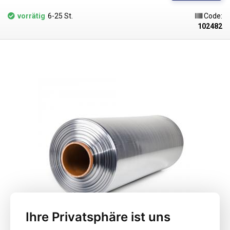
geruchsneutral, sehr haltbar und undurchlässig. PVC-Folien passen sich
beim Einschweißen perfekt der Form des Produkts an und eignen sich
vorrätig
6-25 St.
Code:
daher auch für die Verpackung von formintensiven Produkten. Das
102482
Schrumpfen erfordert eine gleichmäßige Temperatur von mehr als 90 °C -
idealerweise in einer Heißluftschrumpfkammer, in der die Temperatur
gleichmäßig verteilt ist. Nach dem Erhitzen passt sich die Folie der Form
des verpackten Artikels an. Wenn die Folie abkühlt, härtet sie aus und
bildet eine schützende Umhüllung. Die PVC-Folie kann auch
geschrumpft werden, z. B. mit einer Heißluftpistole oder Heißluftstation.
Die PVC-Schrumpffolie schrumpft gleichmäßig auf beiden Seiten. Es
kann mit herkömmlichen Impulsschweißgeräten
(Widerstandsschweißgeräten) geschweißt werden. PVC-Schrumpffolien
sind aufgrund der leicht toxischen Substanzen, die beim Schweißen
freigesetzt werden, für den direkten Kontakt mit Lebensmitteln nicht
sehr geeignet. Insbesondere Polyolefin-Schrumpffolien (PF) eignen sich
für das Versiegeln von Lebensmitteln in Schrumpffolien, da sie
lebensmittelecht sind.
Parameter:
Länge: 400 m Breite: 400mm Dicke: 30
Mikrometer (0,030 mm) Schrumpfungstemperatur: >90°C
Schrumpfungsrate: 1,6 : 1 Folienart: PVC Form: halber Ärmel (L)
Innendurchmesser der Rolle: 75 mm Farbe: transparent
Ihre Privatsphäre ist uns