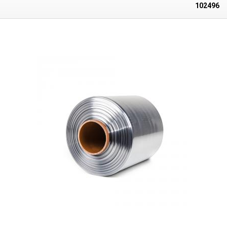
Form des Produkts an und eignen sich daher auch für die Verpackung
102496
formintensiver Produkte. Zum Schrumpfen ist eine gleichmäßige
Temperatur von mehr als 90 °C erforderlich - idealerweise in einer so
genannten Heißluft-Schrumpfkammer, in der die Temperatur
gleichmäßig verteilt ist. Nach dem Erhitzen passt sich die Folie der Form
des verpackten Artikels an. Wenn die Folie abkühlt, härtet sie aus und
bildet eine schützende Umhüllung. Die PVC-Folie kann auch
geschrumpft werden, z. B. mit einer Heißluftpistole oder Heißluftstation.
Die PVC-Schrumpffolie schrumpft gleichmäßig auf beiden Seiten. Es
kann mit herkömmlichen Impulsschweißgeräten
(Widerstandsschweißgeräten) geschweißt werden. PVC-Schrumpffolien
sind aufgrund der leicht toxischen Substanzen, die beim Schweißen
freigesetzt werden, für den direkten Kontakt mit Lebensmitteln nicht
sehr geeignet. Insbesondere Polyolefin-Schrumpffolien (PF) eignen sich
für das Einschweißen von Lebensmitteln in Schrumpffolien, da sie
lebensmittelecht sind.
Parameter:
Länge: 20 m Breite: 150 mm Dicke: 30
Mikrometer (0,030 mm) Schrumpfungstemperatur: >90°C
Schrumpfungsrate: 1,6 : 1 Folienart: PVC Form: halber Ärmel (L)
Innendurchmesser der Rolle: 33 mm Farbe: transparent Die Abbildung
dient nur der Illustration.