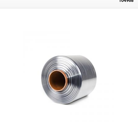
104968
86 mm geeignet
. Bei Erwärmung mit einer Heißluftpistole schrumpft die
Folie und passt sich der Breite der Verpackung und ihrer Form an, das
maximale Schrumpfverhältnis beträgt 1:2.
Die transparente Folie bildet
einen Schrumpfschlauch
, der einfach auf die Flasche gestülpt und dann
mit einer Heißluftpistole oder einem Wärmetunnel geschrumpft wird. Die
Folie ist perforiert, so dass die Schrumpffolie durch Abreißen des
perforierten Teils von der Flasche entfernt werden kann.
Beim
Schrumpfen passt sich die Folie immer an die Form der Verpackung an,
so dass
sie auch für unregelmäßig geformte oder vorstehende
Verpackungen verwendet werden kann. Die Flasche auf dem Bild ist nur
eine Illustration, die
PVC-Folie kann für alle ähnlichen Flaschen,
Verpackungen und Tuben mit einem Durchmesser von bis zu 86 mm
verwendet werden.
Zum Schrumpfen ist es ideal, eine Heißluftpistole
zusammen mit einem Aufsatz zu verwenden . Die Flasche ist nicht im
Lieferumfang enthalten.
Verpackung:
1Stück PVC-Schrumpffolie
50x136mm