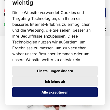
wichtig
Kunststoffoberflächen verklebt werden, und da moderne Kunststoffe
wie ABS, PE oder PP nicht effektiv geätzt werden können, ist die
9,96 € 
/ St.
Diese Website verwendet Cookies und
Kaufen
Möglichkeit, sie mit allgemein verfügbaren Mitteln zu verkleben, sehr
8,30 € 
ohne MwSt
Targeting Technologien, um Ihnen ein
begrenzt. Während Cyanacrylat-Klebstoffe zwar eine gute Haftung und
schnelle Aushärtung aufweisen, die Fuge aber spröde ist und sich ein
besseres Internet-Erlebnis zu ermöglichen
vorrätig
mehr als 25 St.
Code:
typischer weißer Belag in der Umgebung bildet, erreicht B-7000 auf
und die Werbung, die Sie sehen, besser an
101389
Silikonbasis eine extrem hohe Haftung auf Kunststoffoberflächen bei
Ihre Bedürfnisse anzupassen. Diese
dauerhaft garantierter Fugenflexibilität.
Technologien nutzen wir außerdem, um
Ergebnisse zu messen, um zu verstehen,
woher unsere Besucher kommen oder um
unsere Website weiter zu entwickeln.
Einstellungen ändern
Ich lehne ab
Alle akzeptieren