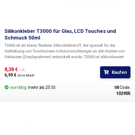
Silikonkleber T3000 für Glas, LCD Touches und
Schmuck 50ml
T3000 ist ein klarer, flexibler Silikonklebstoff, der speziell für die
Verklebung von Touchscreen-Schutzvorrichtungen an den Kanten von
Gehäusen (Displayrahmen) entwickelt wurde. T3000 ist silikonbasiert
und erreicht eine extrem hohe Haftung (Tack) auf Kunststoffoberflächen
und garantiert gleichzeitig eine dauerhaft flexible Verklebung. Im
8,38 € 
/ St.
Kaufen
Vergleich zu ähnlichen silikonbasierten Klebstoffen hat er außerdem
6,99 € 
ohne MwSt
eine viel schnellere Aufbauzeit, da er auch Nitrocellulose enthält. Die
schnelle Verdunstung des Acetats führt zu einer ersten Fixierung der
vorrätig
mehr als 25 St.
Code:
Fuge, bevor das Silikon innerhalb weniger Stunden vollständig aushärtet.
102905
Der Klebstoff eignet sich hervorragend zum Verkleben von Gehäusen,
Touchscreens und allen Kunststoff-, Gummi- und Metallteilen. Er eignet
sich zum Verkleben von Schmuck, Keramik, Holz, Leder, PP, PE, PVC,
ABS, Nylon, Papier, Gummi und mehr.