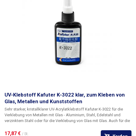
UV-Klebstoff Kafuter K-3022 klar, zum Kleben von
Glas, Metallen und Kunststoffen
Sehr starker, kristallklarer UV-Acrylatklebstoff Kafuter K-3022
für die
Verklebung von Metallen mit Glas
- Aluminium, Stahl, Edelstahl und
verzinktem Stahl oder für die
Verklebung von Glas mit Glas
. Auch für die
Verklebung von PMMA, PET, PVC, ABS-Kunststoffen
geeignet. Der
Klebstoff ist nach der Aushärtung mit UV-Licht und unter Ausschluss
17,87 € 
/ St.