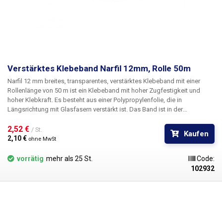
Verstärktes Klebeband Narfil 12mm, Rolle 50m
Narfil 12 mm breites, transparentes, verstärktes Klebeband mit einer
Rollenlänge von 50 m
ist ein Klebeband mit hoher Zugfestigkeit und
hoher Klebkraft. Es besteht aus einer Polypropylenfolie,
die in
Längsrichtung mit Glasfasern verstärkt
ist. Das Band ist in der
Längsrichtung mit Glasfasern verstärkt. Das Band eignet sich zur
Befestigung von instabilen Lasten, zur Sicherung von Türen gegen das
2,52 € 
/ St.
Kaufen
Öffnen während des Transports, zum Abbinden von Rohren und überall
2,10 € 
ohne MwSt
dort, wo eine hohe Reißfestigkeit des Bandes erforderlich ist.
Verpackung:
50m Rolle
vorrätig
mehr als 25 St.
Code:
102932