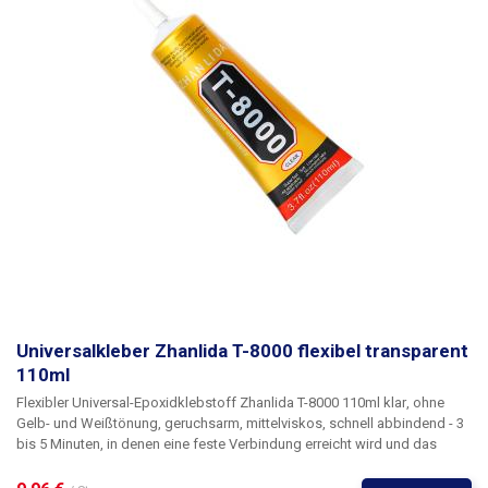
Universalkleber Zhanlida T-8000 flexibel transparent
110ml
Flexibler Universal-Epoxidklebstoff Zhanlida T-8000 110ml klar
, ohne
Gelb- und Weißtönung, geruchsarm, mittelviskos, schnell abbindend - 3
bis 5 Minuten, in denen eine feste Verbindung erreicht wird und das
geklebte Objekt positioniert werden kann.
T-8000 eignet sich für die
Verklebung von Glas, Kunststoffen, Metallen, Gummi, Papier, Gewebe