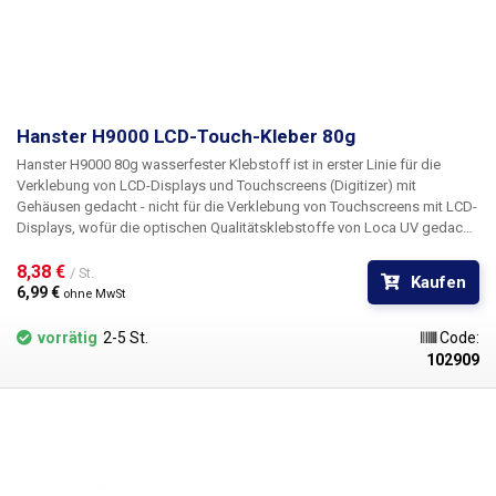
Hanster H9000 LCD-Touch-Kleber 80g
Hanster H9000 80g
wasserfester Klebstoff ist in erster Linie für die
Verklebung von LCD-Displays und Touchscreens (Digitizer) mit
Gehäusen gedacht - nicht für die Verklebung von Touchscreens mit LCD-
Displays, wofür die optischen Qualitätsklebstoffe von Loca UV gedacht
sind. Hanster H9000 eignet sich auch für die Verklebung von Glas,
Schmuck und Juwelen. Der Klebstoff wird mit zwei Applikationsnadeln
8,38 € 
/ St.
Kaufen
geliefert - einer Kunststoff- und einer Metallnadel. Abbindezeit: 10
6,99 € 
ohne MwSt
Minuten Vollständige Aushärtungszeit: 24 Stunden Inhalt: 80g
vorrätig
2-5 St.
Code:
102909