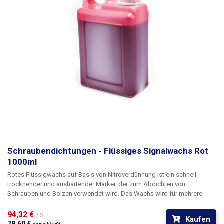
Holz, Leder, PP, PE, PVC, ABS, Nylon, Papier, Gummi und mehr. Der
Klebstoff ist auch in transparenter Farbe mit der Kennzeichnung B-7000
erhältlich. Inhalt: 50 ml
Schraubendichtungen - Flüssiges Signalwachs Rot
1000ml
Rotes Flüssigwachs
auf Basis von Nitroverdünnung ist ein schnell
trocknender und aushärtender Marker, der zum Abdichten von
Schrauben und Bolzen verwendet wird. Das Wachs wird für mehrere
Zwecke verwendet: als Dichtungsmittel, zum Aufdecken von
unerlaubten Schraubenlockerungen. Auch als Sicherungsmittel zur
94,32 € 
/ St.
Kaufen
Verhinderung des spontanen Lösens von Schrauben für mechanische