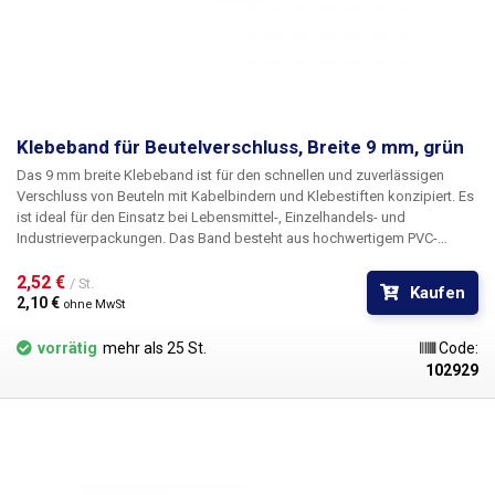
Klebeband für Beutelverschluss, Breite 9 mm, grün
Das 9 mm breite Klebeband
ist für den schnellen und zuverlässigen
Verschluss von Beuteln mit Kabelbindern und Klebestiften konzipiert. Es
ist ideal für den Einsatz bei Lebensmittel-, Einzelhandels- und
Industrieverpackungen. Das Band besteht aus hochwertigem PVC-
Material, das eine gute Festigkeit, Flexibilität und Haftung bietet.
Dadurch hält es fest an verschiedenen Arten von
2,52 € 
/ St.
Kaufen
Verpackungsmaterialien und lässt sich gleichzeitig leicht anbringen.
2,10 € 
ohne MwSt
Geeignet für manuelle und automatische Sackbündler. Die farbliche
Gestaltung ermöglicht eine einfache Unterscheidung von Produkten
vorrätig
mehr als 25 St.
Code:
oder Chargen.
Verpackung:
66m Rolle
102929