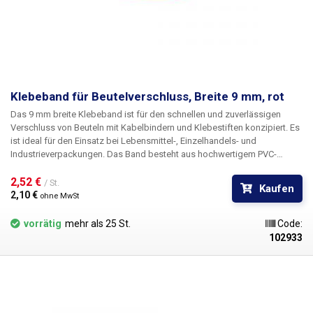
Klebeband für Beutelverschluss, Breite 9 mm, rot
Das 9 mm breite Klebeband
ist für den schnellen und zuverlässigen
Verschluss von Beuteln mit Kabelbindern und Klebestiften konzipiert. Es
ist ideal für den Einsatz bei Lebensmittel-, Einzelhandels- und
Industrieverpackungen. Das Band besteht aus hochwertigem PVC-
Material, das eine gute Festigkeit, Flexibilität und Haftung bietet.
Dadurch hält es fest an verschiedenen Arten von
2,52 € 
/ St.
Kaufen
Verpackungsmaterialien und lässt sich gleichzeitig leicht anbringen.
2,10 € 
ohne MwSt
Geeignet für manuelle und automatische Sackbündler. Die farbliche
Gestaltung ermöglicht eine einfache Unterscheidung von Produkten
vorrätig
mehr als 25 St.
Code:
oder Chargen.
Verpackung:
66m Rolle
102933