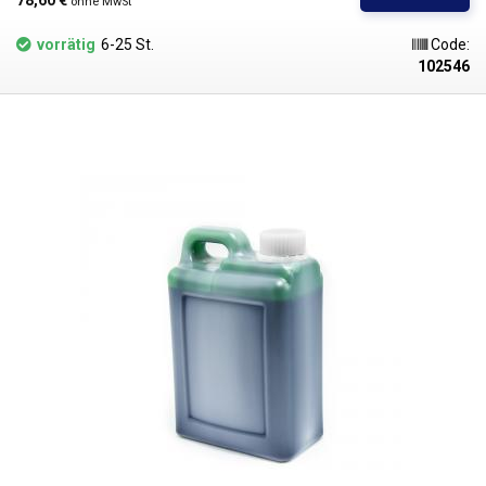
78,60 € 
ohne MwSt
und elektronische Tischgeräte. Darüber hinaus kann er als Markierung
für Schrauben verwendet werden, die für den Betrieb und die Wartung
vorrätig
6-25 St.
Code:
des Geräts wichtig sind. Dabei kann es sich z.B. um
102546
Sicherungsschrauben handeln, die für den sicheren Transport des
Gerätes vorgesehen sind und die vor der Inbetriebnahme herausgedreht
werden müssen. Die markierten Schrauben sind für den Bediener
eindeutig auffindbar und dienen gleichzeitig als Siegel und Nachweis,
dass die Schrauben entfernt wurden.
Parameter:
Rote Markierungs- und
Siegelfarbe
volumen:
1000 ml