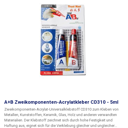
gründlich mischen. Bei Bedarf können ein paar Tropfen Wasser
hinzugefügt werden. Die entstandene Fuge hat eine begrenzte
mechanische Festigkeit, die Sie je nach Situation mit einer
Vergussmasse verstärken können. Der Klebstoff ist nach dem Trocknen
nicht flexibel.
A+B Zweikomponenten-Acrylatkleber CD310 - 5ml
Zweikomponenten-Acrylat-Universalklebstoff CD310 zum Kleben von
Metallen, Kunststoffen, Keramik, Glas, Holz und anderen verwandten
Materialien.
Der Klebstoff zeichnet sich durch hohe Festigkeit und
Haftung aus, eignet sich für die Verklebung gleicher und ungleicher