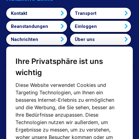
Kontakt
Transport
Beanstandungen
Einloggen
Nachrichten
Über uns
Bedingungen und Konditionen
Ihre Privatsphäre ist uns
Cookie-Einstellungen bearbeiten
wichtig
Diese Website verwendet Cookies und
Targeting Technologien, um Ihnen ein
AT-Kontakte
besseres Internet-Erlebnis zu ermöglichen
und die Werbung, die Sie sehen, besser an
Shop: info@hotair.cz
Ihre Bedürfnisse anzupassen. Diese
+420 603 357 606 (Nur Englisch)
Technologien nutzen wir außerdem, um
Mo-Fr: 7:30 – 15:00
Ergebnisse zu messen, um zu verstehen,
Technische Abteilung: servis@hotair.cz
woher unsere Besucher kommen oder um