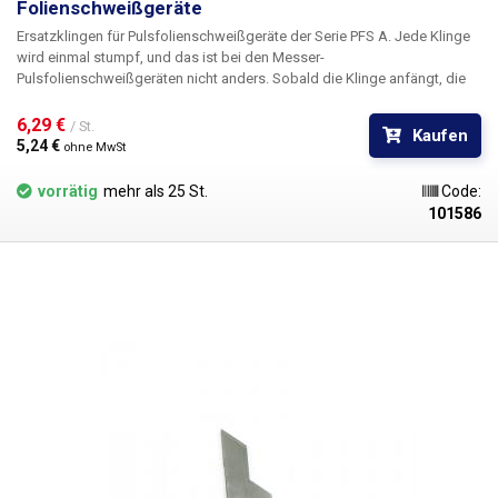
Folienschweißgeräte
Ersatzklingen für Pulsfolienschweißgeräte der Serie PFS A. Jede Klinge
wird einmal stumpf, und das ist bei den Messer-
Pulsfolienschweißgeräten nicht anders. Sobald die Klinge anfängt, die
Folie zu zerreißen oder nicht mehr schneidet, wird ein Austausch
empfohlen. Die Ersatzklinge ist mit allen Pulsschweißgeräten der PFS-
6,29 € 
/ St.
Kaufen
xxxA-Modellreihe(PFS-200A, PFS-300A, PFS-400A und PFS-500A)
5,24 € 
ohne MwSt
kompatibel. Im Lieferumfang sind zwei Klingen (zwei Hälften) enthalten,
die eine doppelseitige Klinge ergeben. Es kann nur eine Hälfte der Klinge
vorrätig
mehr als 25 St.
Code:
gewechselt werden, solange die andere Hälfte nicht abgenutzt ist.
101586