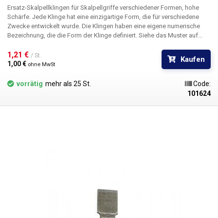
Ersatz-Skalpellklingen für Skalpellgriffe verschiedener Formen, hohe
Schärfe. Jede Klinge hat eine einzigartige Form, die für verschiedene
Zwecke entwickelt wurde. Die Klingen haben eine eigene numerische
Bezeichnung, die die Form der Klinge definiert. Siehe das Muster auf
dem Bild. Die Skalpellklingen sind aus rostfreiem Stahl gefertigt. Die
Klingen sind nicht steril.
1,21 € 
Abmessungen:
35,6 x 6,1mm
/ St.
Kaufen
1,00 € 
ohne MwSt
vorrätig
mehr als 25 St.
Code:
101624