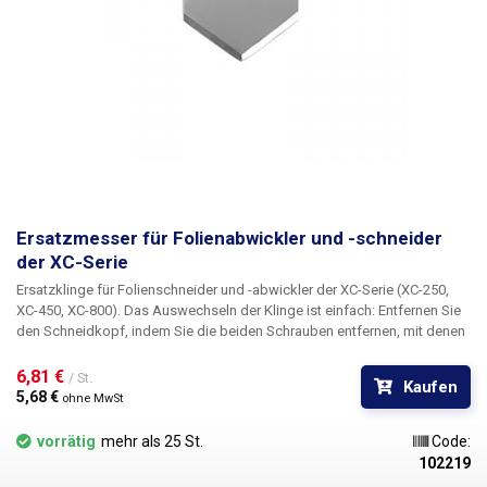
Ersatzmesser für Folienabwickler und -schneider
der XC-Serie
Ersatzklinge für Folienschneider und -abwickler der XC-Serie (XC-250,
XC-450, XC-800). Das Auswechseln der Klinge ist einfach: Entfernen Sie
den Schneidkopf, indem Sie die beiden Schrauben entfernen, mit denen
er am Längslager befestigt ist, und schrauben Sie dann die mittlere
Schraube ab, die die alte Klinge hält. Die Schneide hat eine
6,81 € 
/ St.
Kaufen
doppelseitige Klinge.
5,68 € 
ohne MwSt
vorrätig
mehr als 25 St.
Code:
102219