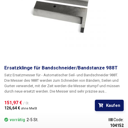
Ersatzklinge für Bandschneider/Bandstanze 988T
Satz Ersatzmesser für
- Automatischer Seil- und Bandschneider 988T.
Die Messer des 988T werden zum Schneiden von Bändern, Seilen und
Gurten verwendet, mit der Zeit werden die Messer stumpf und müssen
durch neue ersetzt werden. Die Messer sind sehr präzise aus
hochwertigem, gehärtetem Stahl gefertigt, was eine lange Lebensdauer
garantiert.
151,97 € 
Packungsinhalt:
1x Obermesser, 1x Untermesser
/ St.
Kaufen
126,64 € 
ohne MwSt
vorrätig
2-5 St.
Code:
104152