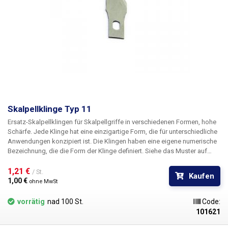
Skalpellklinge Typ 11
Ersatz-Skalpellklingen für Skalpellgriffe in verschiedenen Formen, hohe
Schärfe. Jede Klinge hat eine einzigartige Form, die für unterschiedliche
Anwendungen konzipiert ist. Die Klingen haben eine eigene numerische
Bezeichnung, die die Form der Klinge definiert. Siehe das Muster auf
dem Bild. Die Skalpellklingen sind aus rostfreiem Stahl gefertigt. Die
Klingen sind nicht steril.
1,21 € 
Abmessungen:
39,7 x 7,8 mm
/ St.
Kaufen
1,00 € 
ohne MwSt
vorrätig
nad 100 St.
Code:
101621