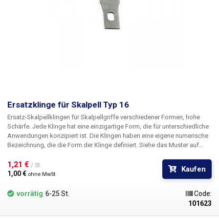
Ersatzklinge für Skalpell Typ 16
Ersatz-Skalpellklingen für Skalpellgriffe verschiedener Formen, hohe
Schärfe. Jede Klinge hat eine einzigartige Form, die für unterschiedliche
Anwendungen konzipiert ist. Die Klingen haben eine eigene numerische
Bezeichnung, die die Form der Klinge definiert. Siehe das Muster auf
dem Bild. Die Skalpellklingen sind aus rostfreiem Stahl gefertigt. Die
Klingen sind nicht steril.
1,21 € 
Abmessungen:
33,8 x 7,8 mm
/ St.
Kaufen
1,00 € 
ohne MwSt
vorrätig
6-25 St.
Code:
101623