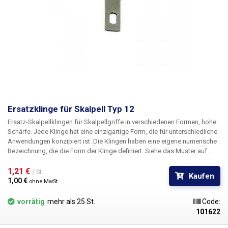
Ersatzklinge für Skalpell Typ 12
Ersatz-Skalpellklingen für Skalpellgriffe in verschiedenen Formen, hohe
Schärfe. Jede Klinge hat eine einzigartige Form, die für unterschiedliche
Anwendungen konzipiert ist. Die Klingen haben eine eigene numerische
Bezeichnung, die die Form der Klinge definiert. Siehe das Muster auf
dem Bild. Die Skalpellklingen sind aus rostfreiem Stahl gefertigt. Die
Klingen sind nicht steril.
1,21 € 
Abmessungen:
33,1 x 6,9 mm
/ St.
Kaufen
1,00 € 
ohne MwSt
vorrätig
mehr als 25 St.
Code:
101622