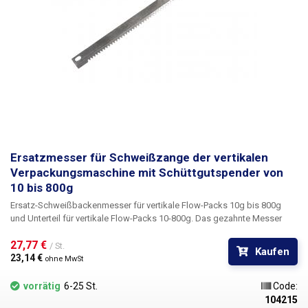
Ersatzmesser für Schweißzange der vertikalen
Verpackungsmaschine mit Schüttgutspender von
10 bis 800g
Ersatz-Schweißbackenmesser für vertikale Flow-Packs 10g bis 800g
und Unterteil für vertikale Flow-Packs 10-800g. Das gezahnte Messer
sorgt für das horizontale Schneiden des geschweißten Beutels, es gibt
27,77 € 
1 Stück Messer in den Backen des Packers. Das Messer mit einer
/ St.
Kaufen
Gesamtlänge von 200mm ist aus 12mm breitem Stahlblech gefertigt, an
23,14 € 
ohne MwSt
den Seiten des Messers sind Löcher zur Befestigung des Messers an
den Backen mittels zweier Schrauben mit Mutter gebohrt.
vorrätig
6-25 St.
Code:
104215