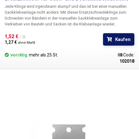
Jede Klinge wird irgendwann stumpf und das ist bei einer manuellen
Sackklebeanlage nicht anders. Mit dieser Ersatzschneideklinge zum
Schneiden von Bändern in der manuellen Sackklebeanlage zum
Verkleben von Beuteln und Säcken ist die Klebeanlage wieder
einsatzbereit. Für den aktuellen neuen Typ der Klebemaschine kann
diese Klinge ebenfalls verwendet werden, auch wenn sie kürzer ist.
1,52 € 
/ St.
Kaufen
1,27 € 
ohne MwSt
vorrätig
mehr als 25 St.
Code:
102018