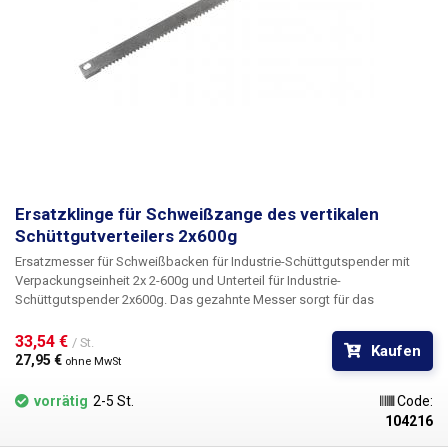
Ersatzklinge für Schweißzange des vertikalen
Schüttgutverteilers 2x600g
Ersatzmesser für Schweißbacken für Industrie-Schüttgutspender mit
Verpackungseinheit 2x 2-600g und Unterteil für Industrie-
Schüttgutspender 2x600g. Das gezahnte Messer sorgt für das
horizontale Schneiden des geschweißten Sackes, es befindet sich 1
Stück Messer in den Backen des Packers. Das Messer mit einer
33,54 € 
/ St.
Kaufen
Gesamtlänge von 250mm ist aus 12mm breitem Stahlblech gefertigt, an
27,95 € 
ohne MwSt
den Seiten des Messers sind Löcher zur Befestigung des Messers an
den Backen mittels zweier Schrauben mit Mutter gebohrt.
vorrätig
2-5 St.
Code:
104216