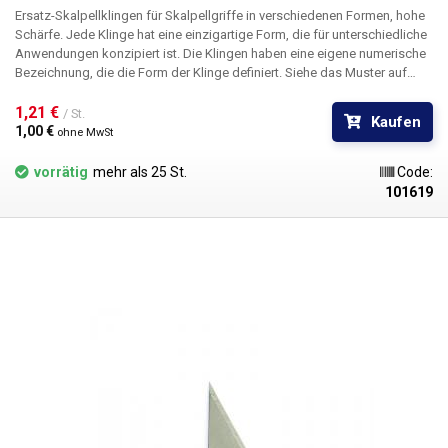
Ersatz-Skalpellklingen für Skalpellgriffe in verschiedenen Formen, hohe
Schärfe. Jede Klinge hat eine einzigartige Form, die für unterschiedliche
Anwendungen konzipiert ist. Die Klingen haben eine eigene numerische
Bezeichnung, die die Form der Klinge definiert. Siehe das Muster auf
dem Bild. Die Skalpellklingen sind aus rostfreiem Stahl gefertigt. Die
Klingen sind nicht steril.
1,21 € 
Abmessungen:
36,7 x 6 mm
/ St.
Kaufen
1,00 € 
ohne MwSt
vorrätig
mehr als 25 St.
Code:
101619