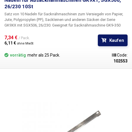
Nadeln für Absacknähmaschinen GK9X1, SGX506,
26/230 10St
Satz von 10 Nadeln für Sacknähmaschinen
zum Versiegeln von Papier,
Jute, Polypropylen (PP), Sackleinen und anderen Säcken der Serie
GK9XX mit SGX506, 26/230. Geeignet für Sacknähmaschine GK9-350
zum Versiegeln von Säcken 190W aus unserem Angebot.
7,34 € 
/ Pack.
Kaufen
6,11 € 
ohne MwSt
vorrätig
mehr als 25 Pack.
Code:
102553