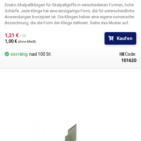
Ersatz-Skalpellklingen für Skalpellgriffe in verschiedenen Formen, hohe
Schärfe. Jede Klinge hat eine einzigartige Form, die für unterschiedliche
Anwendungen konzipiert ist. Die Klingen haben eine eigene numerische
Bezeichnung, die die Form der Klinge definiert. Siehe das Muster auf
dem Bild. Die Skalpellklingen sind aus rostfreiem Stahl gefertigt. Die
Klingen sind nicht steril.
1,21 € 
Abmessungen:
36,4 x 9,8 mm
/ St.
Kaufen
1,00 € 
ohne MwSt
vorrätig
nad 100 St.
Code:
101620