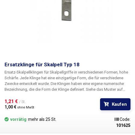
Ersatzklinge für Skalpell Typ 18
Ersatz-Skalpellklingen für Skalpellgriffe in verschiedenen Formen, hohe
Schärfe. Jede Klinge hat eine einzigartige Form, die für verschiedene
Zwecke entwickelt wurde. Die Klingen haben eine eigene numerische
Bezeichnung, die die Form der Klinge definiert. Siehe das Muster auf
dem Bild. Die Skalpellklingen sind aus rostfreiem Stahl gefertigt. Die
Klingen sind nicht steril.
1,21 € 
Abmessungen:
35,3 x 8,2 mm
/ St.
Kaufen
1,00 € 
ohne MwSt
vorrätig
mehr als 25 St.
Code:
101625