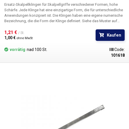
Ersatz-Skalpellklingen für Skalpellgriffe verschiedener Formen, hohe
Schärfe. Jede Klinge hat eine einzigartige Form, die für unterschiedliche
Anwendungen konzipiert ist. Die Klingen haben eine eigene numerische
Bezeichnung, die die Form der Klinge definiert. Siehe das Muster auf
dem Bild. Die Skalpellklingen sind aus rostfreiem Stahl gefertigt. Die
Klingen sind nicht steril.
1,21 € 
Abmessungen:
38 x 5,7 mm
/ St.
Kaufen
1,00 € 
ohne MwSt
vorrätig
nad 100 St.
Code:
101618