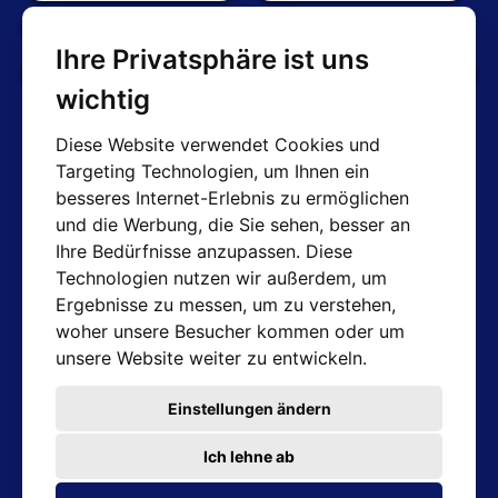
Bedingungen und Konditionen
Ihre Privatsphäre ist uns
Cookie-Einstellungen bearbeiten
wichtig
Diese Website verwendet Cookies und
Targeting Technologien, um Ihnen ein
AT-Kontakte
besseres Internet-Erlebnis zu ermöglichen
und die Werbung, die Sie sehen, besser an
Shop: info@hotair.cz
Ihre Bedürfnisse anzupassen. Diese
+420 603 357 606 (Nur Englisch)
Technologien nutzen wir außerdem, um
Mo-Fr: 7:30 – 15:00
Ergebnisse zu messen, um zu verstehen,
Technische Abteilung: servis@hotair.cz
woher unsere Besucher kommen oder um
Ausgabe von Waren
unsere Website weiter zu entwickeln.
(Tschechische Republik - Ostrava)
Mo-Fr: 8:00 - 16:00
Einstellungen ändern
Zahlung nur in bar
Ich lehne ab
Adresse des Geschäfts