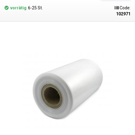
verpackten Artikels. Wenn die Folie abkühlt, härtet sie aus und bildet
eine fixierende Umhüllung. LDPE-Folie kann auch geschrumpft werden, z.
vorrätig
6-25 St.
Code:
B. mit einer Heißluftpistole oder einer Heißluftstation, aber das Ergebnis
102971
ist wegen der ungleichmäßigen Wärmeverteilung nicht ideal. Die
Schrumpffolie schrumpft nur in Richtung des Tunnels. Die geschweißten
Seiten bleiben beim Erhitzen mehr oder weniger unverändert.
polyethylenfolien sind farblos, klar, geschmacks- und geruchsneutral
und verändern sich nicht durch Feuchtigkeit, Salz und gängige
Chemikalien. Sie haben eine lange Lebensdauer, sind flexibel, durch
Hitze leicht schweißbar, frost- und feuchtigkeitsbeständig. Die Folie
eignet sich für die Herstellung von Beuteln, Taschen und Verpackungen
jeglicher Waren. PE-Folien sind gesundheitlich unbedenklich, zu 100 %
recycelbar, für Lebensmittelverpackungen geeignet (Zertifikat
vorhanden) und erfüllen als Verpackungsmedium die Anforderungen
des Gesetzes Nr. 477/2001 Slg. (Verpackungsgesetz). Ideal zum
Schweißen mit allen Impulsschweißgeräten aus unserem Sortiment. Der
Preis gilt pro Rolle von 400 Metern. LDPE (Polyethylen niedriger Dichte)
Materialstärke: 30 Mikrometer (0,030 mm)*2 Breite: 350 mm Wickellänge:
400 Meter Schrumpftemperatur: ab 105°C Schrumpfungsverhältnis: 2:1
(in Richtung des Schlauchs) Farbe: klar Das Foto dient nur zu
Illustrationszwecken