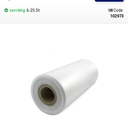
Folie ungefähr der Form des verpackten Artikels an. Wenn die Folie
abkühlt, härtet sie aus und bildet eine fixierende Umhüllung. LDPE-Folie
vorrätig
6-25 St.
Code:
kann auch geschrumpft werden, z. B. mit einer Heißluftpistole oder einer
102973
Heißluftstation, aber das Ergebnis ist wegen der ungleichmäßigen
Wärmeverteilung nicht ideal. Die Schrumpffolie schrumpft nur in der
Richtung des Tunnels. Die verschweißten Seiten bleiben bei Erwärmung
mehr oder weniger unverändert. polyethylenfolien sind farblos, klar,
geschmacks- und geruchsneutral und verändern sich nicht durch
Feuchtigkeit, Salz und gängige Chemikalien. Sie haben eine lange
Lebensdauer, sind flexibel, durch Hitze leicht verschweißbar, frost- und
feuchtigkeitsbeständig. Die Folie eignet sich für die Herstellung von
Beuteln, Taschen und Verpackungen jeglicher Waren. PE-Folien sind
gesundheitlich unbedenklich, 100% recycelbar, für
Lebensmittelverpackungen geeignet (Zertifikat vorhanden) und erfüllen
als Verpackungsmedium die Anforderungen des Gesetzes Nr. 477/2001
Slg. (Verpackungsgesetz). Ideal zum Verschweißen mit allen
Impulsschweißgeräten aus unserem Sortiment. Der Preis gilt für eine
Rolle von 400 Metern. LDPE (Polyethylen niedriger Dichte) Materialstärke:
30micron (0,030mm)*2 Breite: 450 mm Länge der Rolle: 400 Meter
Schrumpfungstemperatur: ab 105°C Schrumpfungsverhältnis: 2:1 (in
Schlauchrichtung) Farbe: klar Abmessungstoleranz: +/- 10% Das Foto
dient nur zu Illustrationszwecken