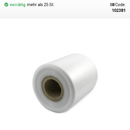
abkühlt, härtet sie aus und bildet eine fixierende Umhüllung. LDPE-Folie
vorrätig
mehr als 25 St.
Code:
kann auch geschrumpft werden, z. B. mit einer Heißluftpistole oder einer
102381
Heißluftstation, aber das Ergebnis ist wegen der ungleichmäßigen
Wärmeverteilung nicht ideal. Die Schrumpffolie schrumpft nur in der
Richtung des Tunnels. Die verschweißten Seiten bleiben bei Erwärmung
mehr oder weniger unverändert. polyethylenfolien sind farblos, klar,
geschmacks- und geruchsneutral und verändern sich nicht durch
Feuchtigkeit, Salz und gängige Chemikalien. Sie haben eine lange
Lebensdauer, sind flexibel, durch Hitze leicht verschweißbar, frost- und
feuchtigkeitsbeständig. Die Folie eignet sich für die Herstellung von
Beuteln, Taschen und Verpackungen jeglicher Waren. PE-Folien sind
gesundheitlich unbedenklich, 100% recycelbar, für
Lebensmittelverpackungen geeignet (Zertifikat vorhanden) und erfüllen
als Verpackungsmedium die Anforderungen des Gesetzes Nr. 477/2001
Slg. (Verpackungsgesetz). Ideal zum Verschweißen mit allen
Impulsschweißgeräten aus unserem Sortiment. Der Preis gilt für eine
Rolle von 20 Metern. LDPE (Polyethylen niedriger Dichte) Materialstärke:
30micron (0,030mm)*2 Breite: 250mm Rollenlänge: 20 Meter
Schrumpfungstemperatur: ab 105°C Schrumpfverhältnis: 2:1 (in Richtung
des Schlauches) Farbe: klar Abmessungstoleranz: +/- 10% Das Foto
dient nur zur Veranschaulichung