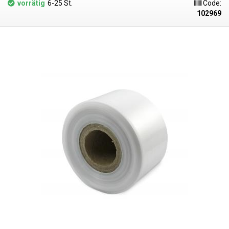
vorrätig
6-25 St.
Code:
Heißluftstation, aber das Ergebnis ist wegen der ungleichmäßigen
102969
Wärmeverteilung nicht ideal. Die Schrumpffolie schrumpft nur in
Richtung des Tunnels. Die geschweißten Seiten bleiben beim Erhitzen
mehr oder weniger unverändert. polyethylenfolien sind farblos, klar,
geschmacks- und geruchsneutral und verändern sich nicht durch
Feuchtigkeit, Salz und gängige Chemikalien. Sie haben eine lange
Lebensdauer, sind flexibel, durch Hitze leicht schweißbar, frost- und
feuchtigkeitsbeständig. Die Folie eignet sich für die Herstellung von
Beuteln, Taschen und Verpackungen jeglicher Waren. PE-Folien sind
gesundheitlich unbedenklich, zu 100 % recycelbar, für
Lebensmittelverpackungen geeignet (Zertifikat vorhanden) und erfüllen
als Verpackungsmedium die Anforderungen des Gesetzes Nr. 477/2001
Slg. (Verpackungsgesetz). Ideal zum Schweißen mit allen
Impulsschweißgeräten aus unserem Sortiment. Der Preis gilt pro Rolle
von 400 Metern. LDPE (Polyethylen niedriger Dichte) Materialstärke: 30
Mikrometer (0,030 mm)*2 Breite: 140mm Wickellänge: 400 Meter
Schrumpftemperatur: ab 105°C Schrumpfungsverhältnis: 2:1 (in Richtung
des Schlauchs) Farbe: klar Das Foto dient nur zu Illustrationszwecken