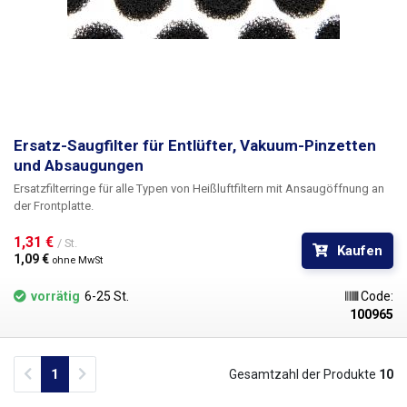
Ersatz-Saugfilter für Entlüfter, Vakuum-Pinzetten
und Absaugungen
Ersatzfilterringe für alle Typen von Heißluftfiltern mit Ansaugöffnung an
der Frontplatte.
1,31 € 
/ St.
Kaufen
1,09 € 
ohne MwSt
vorrätig
6-25 St.
Code:
100965
Previous
Next
1
Gesamtzahl der Produkte
10