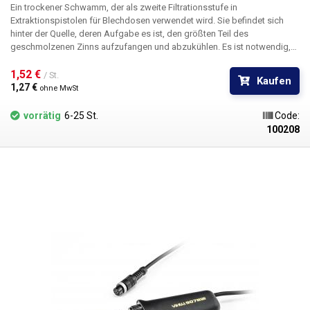
Ein trockener Schwamm, der als zweite Filtrationsstufe in
Extraktionspistolen für Blechdosen verwendet wird. Sie befindet sich
hinter der Quelle, deren Aufgabe es ist, den größten Teil des
geschmolzenen Zinns aufzufangen und abzukühlen. Es ist notwendig,
den Zustand dieses Filters nach jedem Entlötvorgang zu überprüfen, da
seine Verstopfung die Saugleistung der Pistole erheblich reduziert.
1,52 € 
/ St.
Kaufen
1,27 € 
ohne MwSt
vorrätig
6-25 St.
Code:
100208