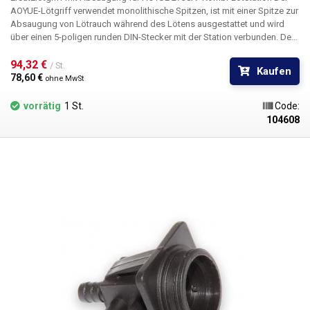
AOYUE-Lötgriff verwendet monolithische Spitzen, ist mit einer Spitze zur
Absaugung von Lötrauch während des Lötens ausgestattet und wird
über einen 5-poligen runden DIN-Stecker mit der Station verbunden. Der
Handgriff wird mit einem 95 cm langen Gummischlauch für die
Absaugung der Dämpfe geliefert.
94,32 € 
Paket:
Lötgriff
/ St.
Kaufen
78,60 € 
ohne MwSt
vorrätig
1 St.
Code:
104608