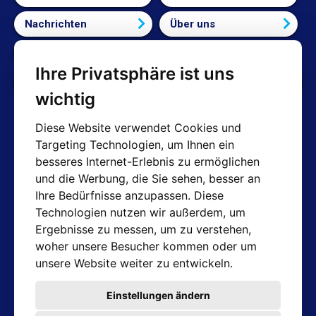
Nachrichten
Über uns
Bedingungen und Konditionen
Ihre Privatsphäre ist uns
Cookie-Einstellungen bearbeiten
wichtig
Diese Website verwendet Cookies und
Targeting Technologien, um Ihnen ein
AT-Kontakte
besseres Internet-Erlebnis zu ermöglichen
und die Werbung, die Sie sehen, besser an
Shop: info@hotair.cz
Ihre Bedürfnisse anzupassen. Diese
+420 603 357 606 (Nur Englisch)
Technologien nutzen wir außerdem, um
Mo-Fr: 7:30 – 15:00
Ergebnisse zu messen, um zu verstehen,
Technische Abteilung: servis@hotair.cz
woher unsere Besucher kommen oder um
Ausgabe von Waren
unsere Website weiter zu entwickeln.
(Tschechische Republik - Ostrava)
Mo-Fr: 8:00 - 16:00
Einstellungen ändern
Zahlung nur in bar