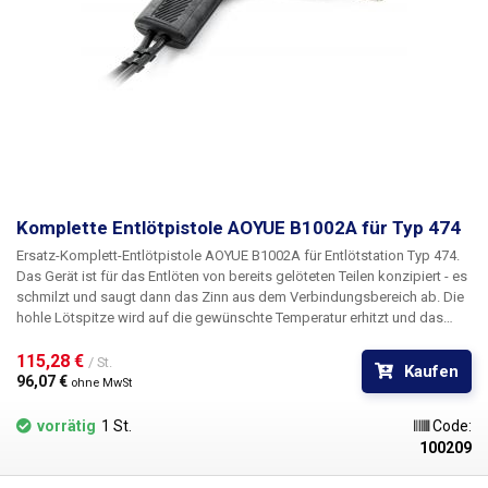
Komplette Entlötpistole AOYUE B1002A für Typ 474
Ersatz-Komplett-Entlötpistole
AOYUE B1002A
für Entlötstation Typ 474.
Das Gerät ist für das Entlöten von bereits gelöteten Teilen konzipiert - es
schmilzt und saugt dann das Zinn aus dem Verbindungsbereich ab. Die
hohle Lötspitze wird auf die gewünschte Temperatur erhitzt und das
Zinn wird anschließend durch den Hohlraum abgesaugt, abgekühlt und
in einem Filter aufgefangen. Die Absaugung (Entlötung) wird durch
115,28 € 
/ St.
Kaufen
Drücken des Auslösers am Griff gestartet. In dieser Entlötpistole können
96,07 € 
ohne MwSt
DES-02-Spitzen verwendet werden.
vorrätig
1 St.
Code:
100209