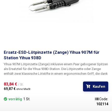
Ersatz-ESD-Lötpinzette (Zange) Yihua 907M für
Station Yihua 938D
Yihua 907M Lötpinzette (Zange)
inklusive einem Paar gebogener Spitzen
als
Ersatzteil
für die Yihua 938D Station. Die Lötpinzette oder Zange
enthält zwei klassische Lötstifte in einem ergonomischen Griff, die dank
der gebogenen Spitzen zusammen eine Pinzette bilden, die das Löten
oder Entlöten von SMD-Bauteilen sehr einfach macht. Die Kontakte des
83,84 € 
/ St.
Kaufen
Bauteils werden gleichzeitig erwärmt und somit erfolgt das Löten oder
69,87 € 
ohne MwSt
Entlöten möglichst schnell ohne unnötig lange thermische Belastung
des gelöteten Bauteils. Der Yihua 907M Lötgriff enthält zwei
vorrätig
1 St.
Code:
unabhängige 40W Heizelemente, jedes mit einem eigenen
102114
Thermoelement zur Temperaturmessung. Diese Stationsthermoelemente
werden verwendet, um die Temperatur jeder einzelnen Spitze separat zu