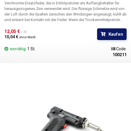
Verchromte Ersatzfeder, die in Entlötpistolen als Auffangbehälter für
herausgezogenes Zinn verwendet wird. Die flüssige Schmelze wird von
der Luft durch die Spalten zwischen den Windungen angesaugt, kühlt ab
und erstarrt bei Kontakt mit der Feder. Wenn die Trockenmittelpistole
fertig ist, entfernen Sie einfach die Feder und ziehen sie heraus; das
eingeschlossene Zinn löst sich von selbst.
12,05 € 
/ St.
Kaufen
10,04 € 
ohne MwSt
vorrätig
1 St.
Code:
100211