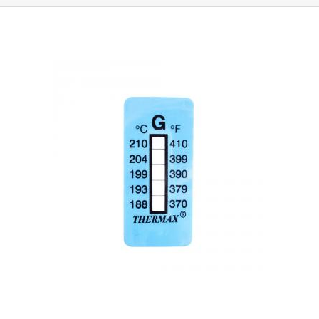
auch zur Überprüfung der Einhaltung von Temperaturgrenzwerten in der
Prozessfertigung und in Lagerbereichen verwendet werden.
Die
selbstklebenden Streifen haben eine Skala, die in 5 Teile unterteilt ist,
wobei jeder Teil einer Temperatur von 5°C entspricht. Wenn die
Umgebungstemperatur oder die Temperatur an der Klebestelle erreicht
ist, kommt es zu einer gut sichtbaren Verdunkelung des Teils auf der
Skala.
Die Auflösung der Messung liegt innerhalb eines Teilstücks, d.h.
5°C.
Die Temperaturindikatoren sind irreversibel (Einweg)
, d.h. die Felder,
die sich durch die Messung der erhöhten Temperatur verdunkeln, kehren
nicht in ihren ursprünglichen Zustand zurück. Die Indikatoren sind
beständig gegen Chemikalien, chem. der Klebstoff auf dem Aufkleber
kann haften bleiben, wenn er in Verdünner, Isopropylalkohol usw.
eingetaucht wird. Der Streifen hat auf der Rückseite ein dickes
selbstklebendes Band, das Thermometer ist aus flexiblem Kunststoff
mit einer Dicke von ca. 0,3 mm, so dass es biegsam ist und auch auf
abgerundete Gegenstände wie Rohre, Zylinder usw. geklebt werden
kann. Die Aufkleber messen die Umgebungstemperatur oder die
Oberflächentemperatur an der Klebestelle, bei der Messung der
Temperatur einer Flüssigkeit in Kunststoff- oder isolierten Rohren kann
der Temperaturwiderstand eine Verfälschung der Messung verursachen