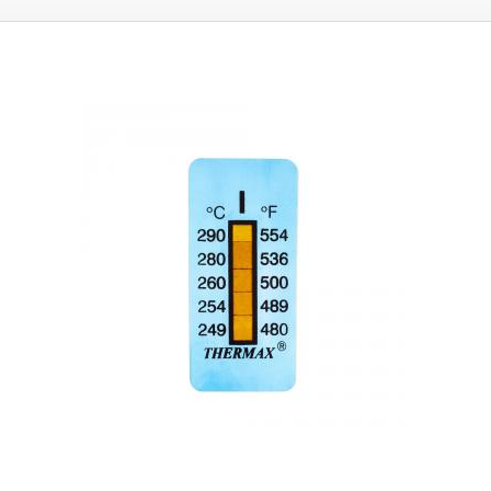
Garantie erhöhten Temperaturen ausgesetzt sind. Die Streifen können
auch zur Überprüfung der Einhaltung von Temperaturgrenzen in der
Prozessfertigung und in Lagerbereichen verwendet werden.
Die
selbstklebenden Streifen haben eine Skala, die in 5 Teile unterteilt ist,
wobei jeder Teil einer Temperatur von 5°C entspricht. Wenn die
Umgebungstemperatur oder die Temperatur an der Klebestelle erreicht
wird, kommt es zu einer gut sichtbaren Verdunkelung des Teils auf der
Skala.
Die Auflösung der Messung liegt innerhalb eines Teilstücks, d.h.
5°C.
Die Temperaturindikatoren sind irreversibel (Einweg)
, d.h. die Felder,
die sich durch die Messung der erhöhten Temperatur verdunkeln, kehren
nicht in ihren ursprünglichen Zustand zurück. Die Indikatoren sind
beständig gegen Chemikalien, chem. der Klebstoff auf dem Aufkleber
kann haften bleiben, wenn er in Verdünner, Isopropylalkohol usw.
eingetaucht wird. Der Streifen hat auf der Rückseite ein dickes
selbstklebendes Band, das Thermometer ist aus flexiblem Kunststoff
mit einer Dicke von ca. 0,3 mm, so dass es biegsam ist und auch auf
abgerundete Gegenstände wie Rohre, Zylinder usw. geklebt werden
kann. Die Aufkleber messen die Umgebungstemperatur oder die
Oberflächentemperatur an der Klebestelle, bei der Messung der
Temperatur einer Flüssigkeit in Kunststoff- oder isolierten Rohren kann
der Temperaturwiderstand eine Verfälschung der Messung verursachen