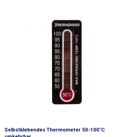
Thermometer ist aus flexiblem Kunststoff mit einer Dicke von ca. 1 mm,
so dass es biegsam ist und auch auf runde Gegenstände wie Rohre,
Zylinder usw. geklebt werden kann. Die Anzeigestreifen werden
üblicherweise zur Kontrolle der aktuellen Temperatur im Transport
(Transport- und Kühlboxen), im Aquarium, in Lagerräumen oder zur
Temperaturmessung in Rohrleitungssystemen mit
Warmwasserzirkulation verwendet.
Selbstklebendes Thermometer 50-100°C
umkehrbar