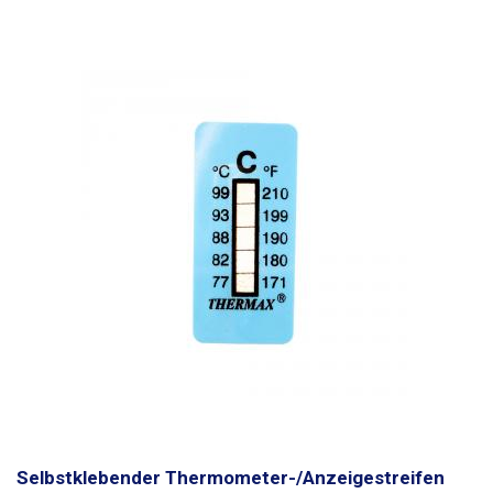
Prozessfertigung und in Lagerbereichen verwendet werden.
Die
selbstklebenden Streifen haben eine Skala, die in 5 Teile unterteilt ist,
wobei jeder Teil einer Temperatur von 5°C entspricht. Wenn die
Umgebungstemperatur oder die Temperatur an der Klebestelle erreicht
ist, kommt es zu einer gut sichtbaren Verdunkelung des Teils auf der
Skala.
Die Auflösung der Messung liegt innerhalb eines Teilstücks, d.h.
5°C.
Die Temperaturindikatoren sind irreversibel (Einweg)
, d.h. die Felder,
die sich durch die Messung der erhöhten Temperatur verdunkeln, kehren
nicht in ihren ursprünglichen Zustand zurück. Die Indikatoren sind
beständig gegen Chemikalien, chem. der Klebstoff auf dem Aufkleber
kann haften bleiben, wenn er in Verdünner, Isopropylalkohol usw.
eingetaucht wird. Der Streifen hat auf der Rückseite ein dickes
selbstklebendes Band, das Thermometer ist aus flexiblem Kunststoff
mit einer Dicke von ca. 0,3 mm, daher ist es biegsam und kann auch auf
abgerundete Gegenstände wie Rohre, Zylinder usw. geklebt werden. Die
Aufkleber messen die Umgebungstemperatur oder die
Oberflächentemperatur an der Klebestelle, bei der Messung der
Temperatur einer Flüssigkeit in Kunststoff- oder isolierten Rohren kann
der Temperaturwiderstand eine Verfälschung der Messung verursachen
Selbstklebender Thermometer-/Anzeigestreifen