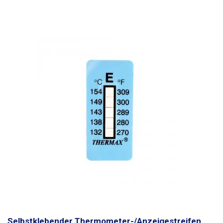
auch zur Überprüfung der Einhaltung von Temperaturgrenzen in der
Prozessfertigung und in Lagerbereichen verwendet werden.
Die
selbstklebenden Streifen haben eine Skala, die in 5 Teile unterteilt ist,
wobei jeder Teil einer Temperatur von 5°C entspricht. Wenn die
Umgebungstemperatur oder die Temperatur an der Klebestelle erreicht
wird, kommt es zu einer gut sichtbaren Verdunkelung des Teils auf der
Skala.
Die Auflösung der Messung liegt innerhalb eines Teilstücks, d.h.
5°C.
Die Temperaturindikatoren sind irreversibel (Einweg)
, d.h. die Felder,
die sich durch die Messung der erhöhten Temperatur verdunkeln, kehren
nicht in ihren ursprünglichen Zustand zurück. Die Indikatoren sind
beständig gegen Chemikalien, chem. der Klebstoff auf dem Aufkleber
kann haften bleiben, wenn er in Verdünner, Isopropylalkohol usw.
eingetaucht wird. Der Streifen hat auf der Rückseite ein dickes
selbstklebendes Band, das Thermometer ist aus flexiblem Kunststoff
mit einer Dicke von ca. 0,3 mm, so dass es biegsam ist und auch auf
abgerundete Gegenstände wie Rohre, Zylinder usw. geklebt werden
kann. Die Aufkleber messen die Umgebungstemperatur oder die
Oberflächentemperatur an der Klebestelle, bei der Messung der
Temperatur einer Flüssigkeit in Kunststoff- oder isolierten Rohren kann
der Temperaturwiderstand eine Verfälschung der Messung verursachen
Selbstklebender Thermometer-/Anzeigestreifen