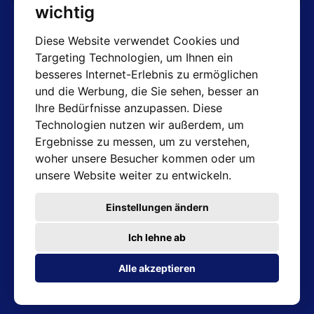
wichtig
Diese Website verwendet Cookies und
Targeting Technologien, um Ihnen ein
AT-Kontakte
besseres Internet-Erlebnis zu ermöglichen
und die Werbung, die Sie sehen, besser an
Shop: info@hotair.cz
Ihre Bedürfnisse anzupassen. Diese
+420 603 357 606 (Nur Englisch)
Technologien nutzen wir außerdem, um
Mo-Fr: 7:30 – 15:00
Ergebnisse zu messen, um zu verstehen,
Technische Abteilung: servis@hotair.cz
woher unsere Besucher kommen oder um
Ausgabe von Waren
unsere Website weiter zu entwickeln.
(Tschechische Republik - Ostrava)
Mo-Fr: 8:00 - 16:00
Einstellungen ändern
Zahlung nur in bar
Ich lehne ab
Adresse des Geschäfts
Alle akzeptieren
Michálkovická 2098/86B 710 00 Ostrava