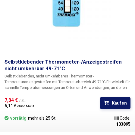
Selbstklebender Thermometer-/Anzeigestreifen
nicht umkehrbar 49-71°C
Selbstklebendes, nicht umkehrbares Thermometer -
Temperaturanzeigestreifen mit Temperaturbereich 49-71°C
Entwickelt für
schnelle Temperaturmessungen an Orten und Anwendungen, an denen
herkömmliche Thermometer unpraktisch sind,
können
die
Temperaturanzeigestreifen
als Garantiesiegel und/oder als
7,34 € 
/ St.
Kaufen
Kontrollpunkte für die Einhaltung von Höchsttemperaturen für Produkte
6,11 € 
ohne MwSt
oder Orte dienen, an denen Temperaturgrenzen nicht überschritten
werden dürfen. Beheizte Kammern, Laborgeräte, Produkte, die während
vorrätig
mehr als 25 St.
Code:
der Lagerung, des Transports oder der Verwendung im Rahmen der
103895
Garantie erhöhten Temperaturen ausgesetzt sind. Die Streifen können
auch zur Überprüfung der Einhaltung von Temperaturgrenzen in der