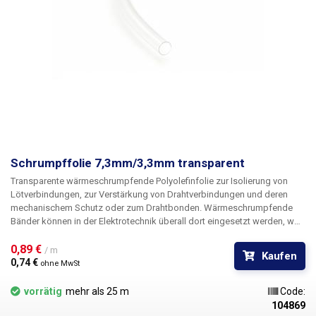
Schrumpffolie 7,3mm/3,3mm transparent
Transparente wärmeschrumpfende
Polyolefinfolie
zur Isolierung von
Lötverbindungen, zur
Verstärkung von
Drahtverbindungen und deren
mechanischem Schutz oder zum
Drahtbonden
. Wärmeschrumpfende
Bänder können in der Elektrotechnik überall dort eingesetzt werden, wo
bisher herkömmliches Klebeband oder Elektroisolierband verwendet
wurde. Sie erreichen sowohl bessere mechanische Eigenschaften als
0,89 € 
/ m
Kaufen
auch bessere Isoliereigenschaften und nicht zuletzt ein wesentlich
0,74 € 
ohne MwSt
besseres und professionelleres Erscheinungsbild. Selbst bei
Reparaturen vor Ort, bei denen Sie die Schläuche mit einem
vorrätig
mehr als 25 m
Code:
gewöhnlichen Feuerzeug schrumpfen müssen, wird das Ergebnis Ihrer
104869
Arbeit professionell aussehen. Das Schrumpfungsverhältnis der Rohre