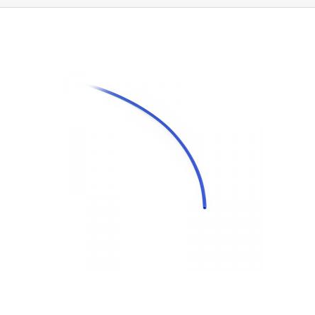
liegt bei ca.
2:1
.
Die maximale Schrumpfung erfolgt bei einer Temperatur
von 125°C.
Sie können in Anwendungen eingesetzt werden, bei denen
sie dauerhaft Temperaturen von 120°C oder weniger ausgesetzt sind.
Die Rohre sind als elektrisches Isoliermaterial konzipiert, das eine
Isolierung bis zu 600 V garantiert.