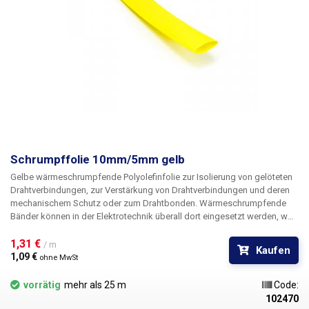
Schrumpffolie 10mm/5mm gelb
Gelbe wärmeschrumpfende
Polyolefinfolie
zur Isolierung von
gelöteten
Drahtverbindungen, zur
Verstärkung von
Drahtverbindungen und deren
mechanischem Schutz oder zum
Drahtbonden
. Wärmeschrumpfende
Bänder können in der Elektrotechnik überall dort eingesetzt werden, wo
bisher herkömmliches Klebeband oder Elektroisolierband verwendet
wurde. Sie erreichen sowohl bessere mechanische Eigenschaften als
1,31 € 
/ m
Kaufen
auch bessere Isoliereigenschaften und nicht zuletzt ein wesentlich
1,09 € 
ohne MwSt
besseres und professionelleres Erscheinungsbild. Selbst bei
Reparaturen vor Ort, bei denen Sie die Schläuche mit einem
vorrätig
mehr als 25 m
Code:
gewöhnlichen Feuerzeug schrumpfen müssen, wird das Ergebnis Ihrer
102470
Arbeit professionell aussehen. Das Schrumpfungsverhältnis der Rohre