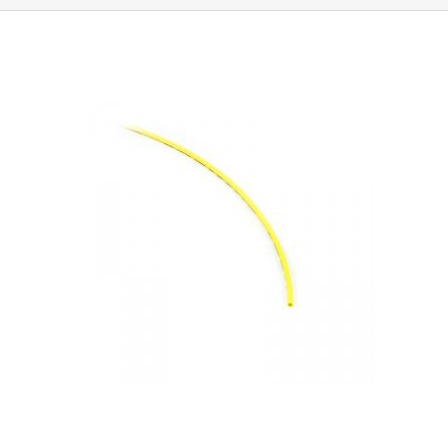
verwenden müssen, sieht das Ergebnis Ihrer Arbeit professionell aus.
Das
Schrumpfungsverhältnis der Rohre beträgt ca. 2:1.
Die maximale
Schrumpfung tritt bei einer Temperatur von 110°C auf. Sie können in
Anwendungen eingesetzt werden, bei denen sie dauerhaft Temperaturen
von 125°C oder weniger ausgesetzt sind. Die Schläuche sind als
elektrisches Isoliermaterial konzipiert, das eine Isolierung bis zu 600 V
gewährleistet.
Der
Satz enthält:
(Stück x Innendurchmesser x Länge)
30Stück - 2,0 x 40mm 25 Stück - 2,5 x 40 mm 20 Stück - 3,5 x 40 mm 20
Stück - 5,0 x 40 mm 16Stück - 7,0 x 80mm 8Stück - 10,0 x 80mm 8Stück -
13,0 x 85mm