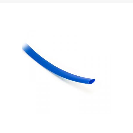
maximale Schrumpfung tritt bei einer Temperatur von 125°C auf.
Sie
können in Anwendungen eingesetzt werden, in denen sie dauerhaft
Temperaturen von 120°C oder weniger ausgesetzt sind. Die Rohre sind
als elektrisches Isoliermaterial konzipiert, das eine Isolierung bis zu 600
V gewährleistet.
Parameter:
Innendurchmesser vor Schrumpfung: 6,4 mm
Innendurchmesser nach Schrumpfung: 2,9 mm Elektrische Festigkeit:
600 V Max. Arbeitstemperatur: 120°C Isolationsspannung: 600V Farbe:
blau Verkauft als Meterware.