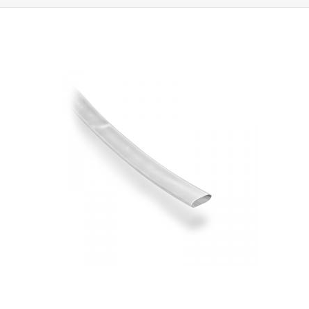
maximale Schrumpfung tritt bei einer Temperatur von 125°C auf.
Sie
können in Anwendungen eingesetzt werden, in denen sie dauerhaft
Temperaturen von 120°C oder weniger ausgesetzt sind. Die Rohre sind
als elektrisches Isoliermaterial konzipiert, das eine Isolierung bis zu 600
V gewährleistet.
Parameter:
Innendurchmesser vor Schrumpfung: 5,7 mm
Innendurchmesser nach Schrumpfung: 2,5 mm Elektrische Festigkeit:
600 V Max. Arbeitstemperatur: 120°C Isolationsspannung: 600V Farbe:
transparent Verkauft als Meterware.