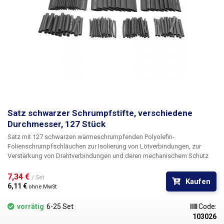
Satz schwarzer Schrumpfstifte, verschiedene
Durchmesser, 127 Stück
Satz mit 127 schwarzen wärmeschrumpfenden Polyolefin-
Folienschrumpfschläuchen
zur Isolierung von Lötverbindungen, zur
Verstärkung von Drahtverbindungen und deren mechanischem Schutz
oder zum Drahtbonden. Wärmeschrumpfende Bänder können in der
Elektrotechnik überall dort eingesetzt werden, wo bisher herkömmliches
7,34 € 
/ Set
Kaufen
Klebeband oder Elektroisolierband verwendet wurde. Sie erzielen
6,11 € 
ohne MwSt
bessere mechanische Eigenschaften sowie bessere
Isoliereigenschaften und nicht zuletzt ein wesentlich besseres und
vorrätig
6-25 Set
Code:
professionelleres Erscheinungsbild. Selbst bei Reparaturen vor Ort, bei
103026
denen Sie ein gewöhnliches Feuerzeug zum Schrumpfen der Schläuche