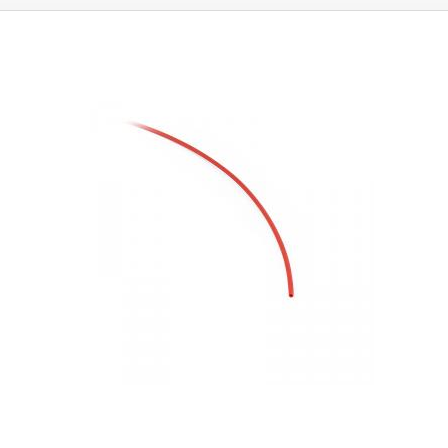
liegt bei ca.
2:1
.
Die maximale Schrumpfung erfolgt bei einer Temperatur
von 125°C.
Sie können in Anwendungen eingesetzt werden, bei denen
sie dauerhaft Temperaturen von 120°C oder weniger ausgesetzt sind.
Die Rohre sind als elektrisches Isoliermaterial konzipiert, das eine
Isolierung bis zu 600 V gewährleistet.
Parameter:
Innendurchmesser vor
Schrumpfung: 10 mm Innendurchmesser nach der Schrumpfung: 5 mm
Elektrische Festigkeit: 600V Max. Arbeitstemperatur: 120°C
Isolationsspannung: 600V Farbe: gelb Verkauft als Meterware.