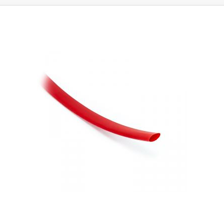
Schrumpfungsverhältnis der Rohre beträgt ca.
2:1
. Die
maximale
Schrumpfung tritt bei einer Temperatur von 125°C auf.
Sie können in
Anwendungen eingesetzt werden, in denen sie dauerhaft Temperaturen
von 120°C oder weniger ausgesetzt sind. Die Rohre sind als elektrisches
Isoliermaterial konzipiert, das eine Isolierung bis zu 600 V gewährleistet.
Parameter:
Innendurchmesser vor Schrumpfung: 6,4 mm
Innendurchmesser nach Schrumpfung: 2,9 mm Elektrische Festigkeit:
600 V Max. Arbeitstemperatur: 120°C Isolationsspannung: 600V Farbe:
rot Verkauft als Meterware.