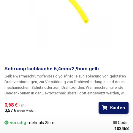
Schrumpfschläuche 6,4mm/2,9mm gelb
Gelbe wärmeschrumpfende
Polyolefinfolie
zur Isolierung von
gelöteten
Drahtverbindungen, zur
Verstärkung von
Drahtverbindungen und deren
mechanischem Schutz oder zum
Drahtbonden
. Wärmeschrumpfende
Bänder können in der Elektrotechnik überall dort eingesetzt werden, wo
bisher herkömmliches Klebeband oder elektrisches Isolierband
verwendet wurde. Sie erhalten bessere mechanische Eigenschaften
0,68 € 
/ m
Kaufen
sowie bessere Isolationseigenschaften und nicht zuletzt ein viel
0,57 € 
ohne MwSt
besseres und professionelleres Aussehen. Selbst bei Reparaturen vor
Ort, bei denen Sie ein gewöhnliches Feuerzeug zum Schrumpfen der
vorrätig
mehr als 25 m
Code:
Rohre verwenden müssen, wird das Ergebnis Ihrer Arbeit professionell
102468
aussehen. Das Schrumpfungsverhältnis der Rohre beträgt ca.
2:1
. Die