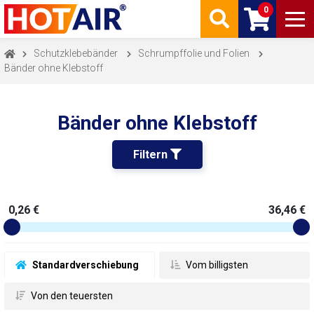
0
Schutzklebebänder
Schrumpffolie und Folien
Bänder ohne Klebstoff
Bänder ohne Klebstoff
Filtern 
0,26 €
36,46 €
 Standardverschiebung
 Vom billigsten
 Von den teuersten