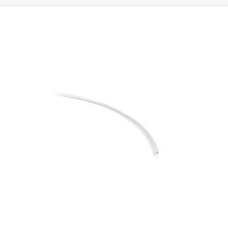
liegt bei ca.
2:1
.
Die maximale Schrumpfung erfolgt bei einer Temperatur
von 125°C.
Sie können in Anwendungen eingesetzt werden, bei denen
sie dauerhaft Temperaturen von 120°C oder weniger ausgesetzt sind.
Die Rohre sind als elektrisches Isoliermaterial konzipiert, das eine
Isolierung bis zu 600 V garantiert.