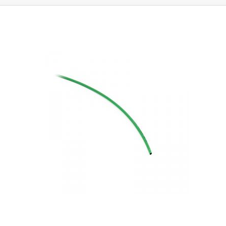
liegt bei ca.
2:1
.
Die maximale Schrumpfung erfolgt bei einer Temperatur
von 125°C.
Sie können in Anwendungen eingesetzt werden, bei denen
sie dauerhaft Temperaturen von 120°C oder weniger ausgesetzt sind.
Die Rohre sind als elektrisches Isoliermaterial konzipiert, das eine
Isolierung bis zu 600 V gewährleistet.
Parameter:
Innendurchmesser vor
Schrumpfung: 7,3 mm Innendurchmesser nach maximaler Schrumpfung:
3,3 mm Elektrische Festigkeit: 25kV/m Max. Arbeitstemperatur: 120°C
Isolationsspannung: 600V Farbe: transparent Preis pro 1m