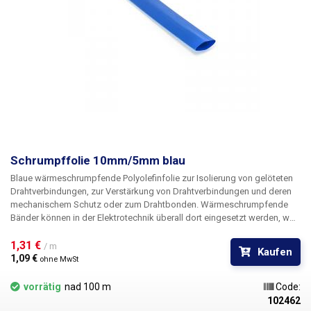
Schrumpffolie 10mm/5mm blau
Blaue wärmeschrumpfende
Polyolefinfolie
zur Isolierung von
gelöteten
Drahtverbindungen, zur
Verstärkung von
Drahtverbindungen und deren
mechanischem Schutz oder zum
Drahtbonden
. Wärmeschrumpfende
Bänder können in der Elektrotechnik überall dort eingesetzt werden, wo
bisher herkömmliches Klebeband oder Elektroisolierband verwendet
wurde. Sie erreichen sowohl bessere mechanische Eigenschaften als
1,31 € 
/ m
Kaufen
auch bessere Isoliereigenschaften und nicht zuletzt ein wesentlich
1,09 € 
ohne MwSt
besseres und professionelleres Erscheinungsbild. Selbst bei
Reparaturen vor Ort, bei denen Sie die Schläuche mit einem
vorrätig
nad 100 m
Code:
gewöhnlichen Feuerzeug schrumpfen müssen, wird das Ergebnis Ihrer
102462
Arbeit professionell aussehen. Das Schrumpfungsverhältnis der Rohre