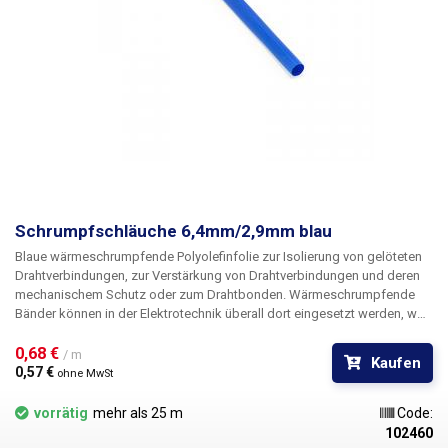
Schrumpfschläuche 6,4mm/2,9mm blau
Blaue wärmeschrumpfende
Polyolefinfolie
zur Isolierung von
gelöteten
Drahtverbindungen, zur
Verstärkung von
Drahtverbindungen und deren
mechanischem Schutz oder zum
Drahtbonden
. Wärmeschrumpfende
Bänder können in der Elektrotechnik überall dort eingesetzt werden, wo
bisher herkömmliches Klebeband oder elektrisches Isolierband
verwendet wurde. Sie erhalten bessere mechanische Eigenschaften
0,68 € 
/ m
Kaufen
sowie bessere Isolationseigenschaften und nicht zuletzt ein viel
0,57 € 
ohne MwSt
besseres und professionelleres Aussehen. Selbst bei Reparaturen vor
Ort, bei denen Sie ein normales Feuerzeug verwenden müssen, um die
vorrätig
mehr als 25 m
Code:
Rohre zu schrumpfen, wird das Ergebnis Ihrer Arbeit professionell
102460
aussehen. Das Schrumpfungsverhältnis der Rohre beträgt ca.
2:1
. Die