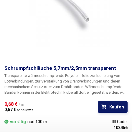
Schrumpfschläuche 5,7mm/2,5mm transparent
Transparente wärmeschrumpfende
Polyolefinfolie
zur Isolierung von
Lötverbindungen, zur
Verstärkung von
Drahtverbindungen und deren
mechanischem Schutz oder zum
Drahtbonden
. Wärmeschrumpfende
Bänder können in der Elektrotechnik überall dort eingesetzt werden, wo
bisher herkömmliches Klebeband oder elektrisches Isolierband
verwendet wurde. Sie erhalten bessere mechanische Eigenschaften
0,68 € 
/ m
Kaufen
sowie bessere Isolationseigenschaften und nicht zuletzt ein viel
0,57 € 
ohne MwSt
besseres und professionelleres Aussehen. Selbst bei Reparaturen vor
Ort, bei denen Sie ein gewöhnliches Feuerzeug zum Schrumpfen der
vorrätig
nad 100 m
Code:
Rohre verwenden müssen, wird das Ergebnis Ihrer Arbeit professionell
102456
aussehen. Das Schrumpfungsverhältnis der Rohre beträgt ca.
2:1
. Die