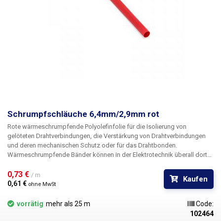
Schrumpfschläuche 6,4mm/2,9mm rot
Rote wärmeschrumpfende
Polyolefinfolie
für die Isolierung von
gelöteten Drahtverbindungen, die
Verstärkung von
Drahtverbindungen
und deren mechanischen Schutz oder für das
Drahtbonden
.
Wärmeschrumpfende Bänder können in der Elektrotechnik überall dort
eingesetzt werden, wo bisher herkömmliches Klebeband oder
elektrisches Isolierband verwendet wurde. Sie erhalten bessere
0,73 € 
/ m
Kaufen
mechanische Eigenschaften sowie bessere Isolationseigenschaften
0,61 € 
ohne MwSt
und nicht zuletzt ein viel besseres und professionelleres Aussehen.
Selbst bei Reparaturen vor Ort, bei denen Sie ein gewöhnliches
vorrätig
mehr als 25 m
Code:
Feuerzeug zum Schrumpfen der Rohre verwenden müssen, wird das
102464
Ergebnis Ihrer Arbeit professionell aussehen. Das