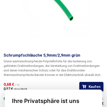
Schrumpfschläuche 5,9mm/2,9mm grün
Grüne wärmeschrumpfende
Polyolefinfolie
für die Isolierung von
gelöteten Drahtverbindungen, die
Verstärkung von
Drahtverbindungen
und deren mechanischen Schutz oder für das
Drahtbonden
.
Wärmeschrumpfende Bänder können in der Elektrotechnik überall dort
eingesetzt werden, wo bisher herkömmliches Klebeband oder
elektrisches Isolierband verwendet wurde. Sie erhalten bessere
0,68 € 
/ m
Kaufen
mechanische Eigenschaften sowie bessere Isolationseigenschaften
0,57 € 
ohne MwSt
und nicht zuletzt ein viel besseres und professionelleres Aussehen.
Selbst bei Reparaturen vor Ort, bei denen Sie ein normales Feuerzeug
vorrätig
mehr als 25 m
Code:
Ihre Privatsphäre ist uns
verwenden müssen, um die Rohre zu schrumpfen, wird das Ergebnis
102452
Ihrer Arbeit professionell aussehen. Das Schrumpfungsverhältnis der