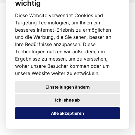
wichtig
Rohre beträgt ca.
2:1
. Die
maximale Schrumpfung tritt bei einer
Temperatur von 125°C auf.
Sie können in Anwendungen eingesetzt
Diese Website verwendet Cookies und
werden, in denen sie dauerhaft Temperaturen von 120°C oder weniger
Targeting Technologien, um Ihnen ein
ausgesetzt sind. Die Rohre sind als elektrisches Isoliermaterial
konzipiert, das eine Isolierung bis zu 600 V gewährleistet.
Parameter:
besseres Internet-Erlebnis zu ermöglichen
Innendurchmesser vor Schrumpfung: 5,9 mm Innendurchmesser nach
und die Werbung, die Sie sehen, besser an
Schrumpfung: 2,9 mm Elektrische Festigkeit: 600 V Max.
Ihre Bedürfnisse anzupassen. Diese
Arbeitstemperatur: 120°C Isolationsspannung: 600V Farbe: grün Verkauft
Technologien nutzen wir außerdem, um
als Meterware.
Ergebnisse zu messen, um zu verstehen,
woher unsere Besucher kommen oder um
unsere Website weiter zu entwickeln.
Einstellungen ändern
Ich lehne ab
Alle akzeptieren