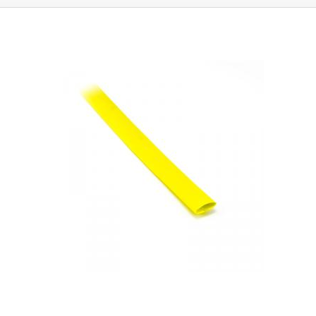
maximale Schrumpfung tritt bei einer Temperatur von 125°C auf.
Sie
können in Anwendungen eingesetzt werden, in denen sie dauerhaft
Temperaturen von 120°C oder weniger ausgesetzt sind. Die Rohre sind
als elektrisches Isoliermaterial konzipiert, das eine Isolierung bis zu 600
V gewährleistet.
Parameter:
Innendurchmesser vor Schrumpfung: 6,4 mm
Innendurchmesser nach Schrumpfung: 2,9 mm Elektrische Festigkeit:
600 V Max. Arbeitstemperatur: 120°C Isolationsspannung: 600V Farbe:
gelb Verkauft als Meterware.