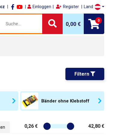
.cz
Einloggen
Register
Land
0
0,00 €
Filtern 
Bänder ohne Klebstoff
0,26 €
42,80 €
ten