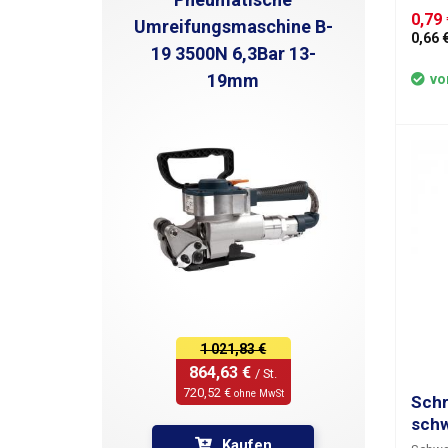
Der
Sa
Draht
0,79 
Innend
Umreifungsmaschine B-
mecha
0,66 €
x 40mm
19 3500N 6,3Bar 13-
Drahtb
3,0 x 
Korro
19mm
6,0 x 
vo
des Kl
sind b
so das
Teil e
Schru
rutsch
für Ar
Handwe
Axtkli
schmi
den We
gleich
besteht
Schrum
1 021,83 €
größer
864,63 € 
/ St.
tritt 
720,52 € 
ohne MwSt
darübe
Schr
einges
sch
Tempe
Kaufen