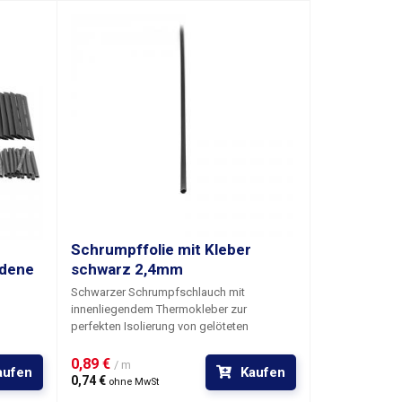
Schrumpffolie mit Kleber
edene
schwarz 2,4mm
Schwarzer Schrumpfschlauch mit
innenliegendem Thermokleber
zur
perfekten Isolierung von gelöteten
Drahtverbindungen, zur Verstärkung von
ierung
Drahtverbindungen und deren
0,89 € 
ung von
/ m
aufen
Kaufen
mechanischem Schutz oder zum
0,74 € 
ohne MwSt
Drahtbonden. Es kann auch als