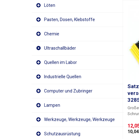
Löten
Pasten, Dosen, Klebstoffe
Chemie
Ultraschallbäder
Quellen im Labor
Industrielle Quellen
Satz
Computer und Zubringer
vers
328
Lampen
Großer
Schrum
Werkzeuge, Werkzeuge, Werkzeuge
zur Is
12,05
Verst
deren
10,04 
Schutzausrüstung
Drahtb