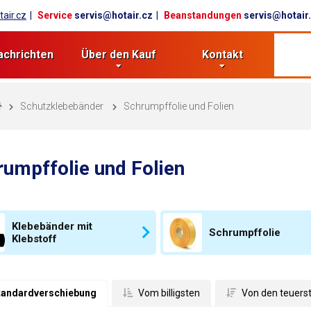
air.cz
Service
servis@hotair.cz
Beanstandungen
servis@hotair
achrichten
Über den Kauf
Kontakt
Schutzklebebänder
Schrumpffolie und Folien
umpffolie und Folien
Klebebänder mit
Schrumpffolie
Klebstoff
tandardverschiebung
 Vom billigsten
 Von den teuers