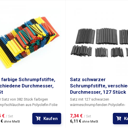
 farbige Schrumpfstifte,
Satz schwarzer
chiedene Durchmesser,
Schrumpfstifte, verschi
St
Durchmesser, 127 Stück
 Satz von 382 Stück farbigen
Satz mit 127 schwarzen
pfschläuchen aus Polyolefin-Folie
wärmeschrumpfenden Polyolefin-
olierung von Lötverbindungen, zur
Folienschrumpfschläuchen
zur Isol
 € 
7,34 € 
ärkung von Drahtverbindungen und
von Lötverbindungen, zur Verstärk
/ Set
/ Set
Kaufen
K
 mechanischem Schutz oder zum
€ 
Drahtverbindungen und deren
6,11 € 
ohne MwSt
ohne MwSt
onden. Das Set enthält grüne, rote,
mechanischem Schutz oder zum