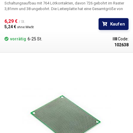
Schaltungsaufbau mit 764 Lötkontakten, davon 726 gebohrt im Raster
3,81mm und 38 ungebohrt. Die Leiterplatte hat eine Gesamtgröße von
15x9cm. Die universelle gebohrte Cuprextit-Leiterplatte bietet eine
einfache, kostengünstige und vor allem schnelle Möglichkeit der
6,29 € 
/ St.
Kaufen
Leiterplattenerstellung ohne aufwendiges Design, Ätzen und Bohren.
5,24 € 
ohne MwSt
Einfach die vorgebohrte Leiterplatte mit Bauteilen bestücken, diese
verlöten und durch Verbinden der einzelnen Punkte oder Drahtbrücken
vorrätig
6-25 St.
Code:
einen Zinnpfad zwischen den Bauteilen herstellen. Im Vergleich zu
102638
lötfreien Arrays bietet diese Lösung eine höhere Stabilität und
Zuverlässigkeit.