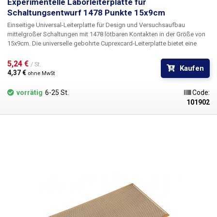
Experimentelle Laborleiterplatte für
Schaltungsentwurf 1478 Punkte 15x9cm
Einseitige Universal-Leiterplatte
für Design und Versuchsaufbau
mittelgroßer Schaltungen
mit 1478 lötbaren Kontakten
in der Größe von
15x9cm.
Die universelle gebohrte Cuprexcard-Leiterplatte bietet eine
einfache, kostengünstige und vor allem schnelle Möglichkeit der
Leiterplattenerstellung ohne aufwendiges Entwerfen, Ätzen und Bohren.
5,24 € 
/ St.
Kaufen
Einfach die vorgebohrte Leiterplatte mit den Bauteilen bestücken, diese
4,37 € 
ohne MwSt
verlöten und durch Verbinden der einzelnen Punkte oder Drahtbrücken
eine Zinnstrecke zwischen den Bauteilen herstellen. Im Vergleich zu
vorrätig
6-25 St.
Code:
lötfreien Arrays bietet diese Lösung mehr Stabilität und Zuverlässigkeit.
101902