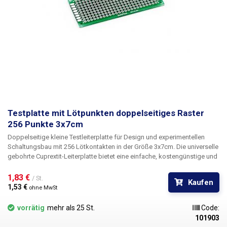
Testplatte mit Lötpunkten doppelseitiges Raster
256 Punkte 3x7cm
Doppelseitige kleine Testleiterplatte
für Design und experimentellen
Schaltungsbau
mit 256 Lötkontakten
in der Größe
3x7cm
. Die universelle
gebohrte Cuprextit-Leiterplatte bietet eine einfache, kostengünstige und
vor allem schnelle Möglichkeit der Leiterplattenerstellung ohne
aufwendiges Design, Ätzen und Bohren. Einfach die vorgebohrte
1,83 € 
/ St.
Kaufen
Leiterplatte mit Bauteilen bestücken, diese verlöten und durch Verbinden
1,53 € 
ohne MwSt
einzelner Punkte oder Drahtbrücken einen Zinnpfad zwischen ihnen
herstellen. Im Vergleich zu lötfreien Arrays bietet diese Lösung eine
vorrätig
mehr als 25 St.
Code:
höhere Stabilität und Zuverlässigkeit.
101903