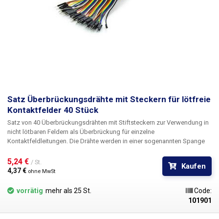
Satz Überbrückungsdrähte mit Steckern für lötfreie
Kontaktfelder 40 Stück
Satz von 40 Überbrückungsdrähten
mit Stiftsteckern zur Verwendung in
nicht lötbaren Feldern als Überbrückung für einzelne
Kontaktfeldleitungen. Die Drähte werden in einer sogenannten Spange
von 40 Stück geliefert, aus der sie in der gewünschten Menge einzeln
oder z.B. in einem Bündel von mehreren Drähten herausgetrennt werden.
5,24 € 
/ St.
Kaufen
Jedes Armband enthält 10 Farben in vier Serien. Einfache Handhabung.
4,37 € 
ohne MwSt
Empfohlen für alle nicht lötbaren Bereiche in unserem Sortiment.
vorrätig
mehr als 25 St.
Code:
101901