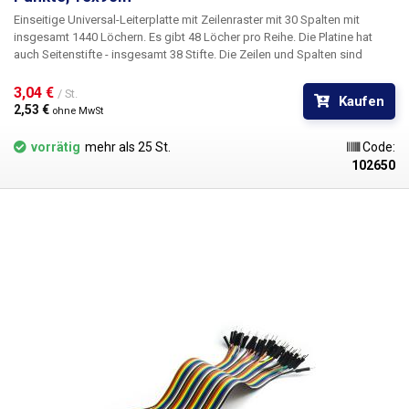
Einseitige Universal-Leiterplatte mit Zeilenraster mit 30 Spalten mit
insgesamt 1440 Löchern. Es gibt 48 Löcher pro Reihe. Die Platine hat
auch Seitenstifte - insgesamt 38 Stifte. Die Zeilen und Spalten sind
beschriftet. Die Leiterplatte ist 15x9cm groß. Die universelle gebohrte
Cuprexcard-Leiterplatte bietet eine einfache, kostengünstige und vor
3,04 € 
/ St.
Kaufen
allem schnelle Möglichkeit der Leiterplattenerstellung ohne aufwendiges
2,53 € 
ohne MwSt
Design, Ätzen und Bohren. Einfach die vorgebohrte Leiterplatte mit
Bauteilen bestücken, diese verlöten und durch Verbinden der einzelnen
vorrätig
mehr als 25 St.
Code:
Punkte oder Drahtbrücken einen Zinnpfad zwischen den Bauteilen
102650
herstellen. Im Vergleich zu lötfreien Arrays bietet diese Lösung eine
höhere Stabilität und Zuverlässigkeit.