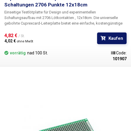
Schaltungen 2706 Punkte 12x18cm
Einseitige Testlötplatte
für Design und experimentellen
Schaltungsaufbau
mit 2706 Lötkontakten
,
12x18cm.
Die universelle
gebohrte Cuprexcard-Leiterplatte bietet eine einfache, kostengünstige
und vor allem schnelle Möglichkeit der Leiterplattenerstellung ohne
aufwändiges Konstruieren, Ätzen und Bohren. Einfach die vorgebohrte
4,82 € 
/ St.
Kaufen
Leiterplatte mit Bauteilen bestücken, diese verlöten und durch Verbinden
4,02 € 
ohne MwSt
der einzelnen Punkte oder Drahtbrücken einen Zinnpfad zwischen ihnen
herstellen. Im Vergleich zu lötfreien Arrays bietet diese Lösung mehr
vorrätig
nad 100 St.
Code:
Stabilität und Zuverlässigkeit.
101907