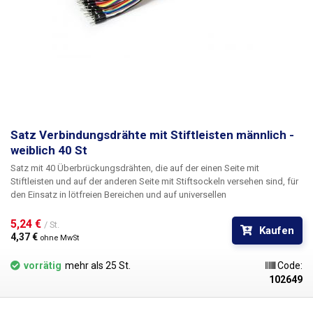
Satz Verbindungsdrähte mit Stiftleisten männlich -
weiblich 40 St
Satz mit 40 Überbrückungsdrähten
, die auf der einen Seite mit
Stiftleisten und auf der anderen Seite mit Stiftsockeln versehen sind, für
den Einsatz in lötfreien Bereichen und auf universellen
Entwicklungsplatinen. Die Drähte werden in einer sogenannten Spange
von 40 Stück geliefert, aus der sie in der gewünschten Menge einzeln
5,24 € 
/ St.
Kaufen
oder z.B. in einem Bündel von mehreren Drähten herausgetrennt werden.
4,37 € 
ohne MwSt
Jedes Armband enthält 10 Farben in vier Serien. Einfache Handhabung.
Empfohlen für alle nicht lötbaren Felder und Universalleiterplatten in
vorrätig
mehr als 25 St.
Code:
unserem Sortiment. Gesamtlänge: 20cm
102649