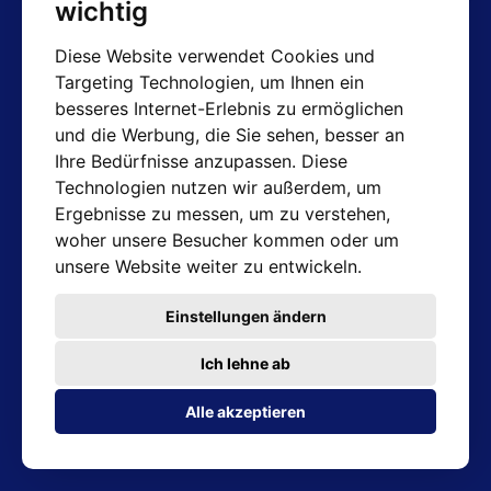
wichtig
Diese Website verwendet Cookies und
Targeting Technologien, um Ihnen ein
AT-Kontakte
besseres Internet-Erlebnis zu ermöglichen
und die Werbung, die Sie sehen, besser an
Shop: info@hotair.cz
Ihre Bedürfnisse anzupassen. Diese
+420 603 357 606 (Nur Englisch)
Technologien nutzen wir außerdem, um
Mo-Fr: 7:30 – 15:00
Ergebnisse zu messen, um zu verstehen,
Technische Abteilung: servis@hotair.cz
woher unsere Besucher kommen oder um
Ausgabe von Waren
unsere Website weiter zu entwickeln.
(Tschechische Republik - Ostrava)
Mo-Fr: 8:00 - 16:00
Einstellungen ändern
Zahlung nur in bar
Ich lehne ab
Adresse des Geschäfts
Alle akzeptieren
Michálkovická 2098/86B 710 00 Ostrava