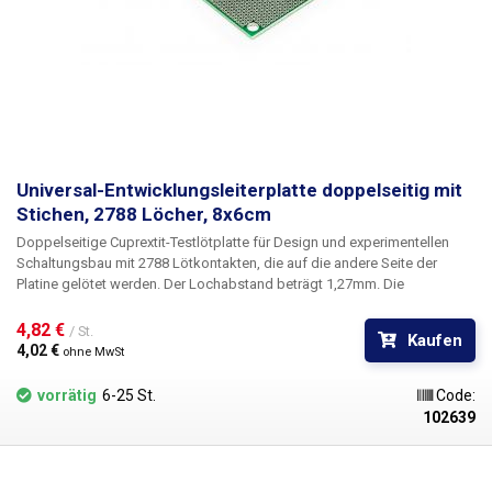
Universal-Entwicklungsleiterplatte doppelseitig mit
Stichen, 2788 Löcher, 8x6cm
Doppelseitige Cuprextit-Testlötplatte für Design und experimentellen
Schaltungsbau mit 2788 Lötkontakten, die auf die andere Seite der
Platine gelötet werden. Der Lochabstand beträgt 1,27mm. Die
Leiterplatte hat eine Gesamtgröße von 8x6cm. Die universelle gebohrte
Cuprextit-Leiterplatte bietet eine einfache, kostengünstige und vor allem
4,82 € 
/ St.
Kaufen
schnelle Möglichkeit der Leiterplattenerstellung ohne aufwendiges
4,02 € 
ohne MwSt
Design, Ätzen und Bohren. Einfach die vorgebohrte Leiterplatte mit
Bauteilen bestücken, diese verlöten und durch Verbinden der einzelnen
vorrätig
6-25 St.
Code:
Punkte oder Drahtbrücken einen Zinnpfad zwischen den Bauteilen
102639
herstellen. Im Vergleich zu lötfreien Arrays bietet diese Lösung eine
höhere Stabilität und Zuverlässigkeit.