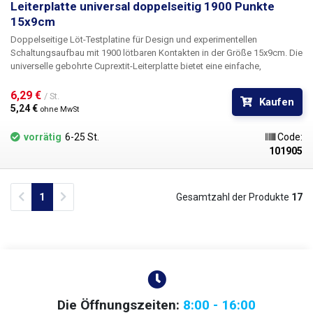
Leiterplatte universal doppelseitig 1900 Punkte
15x9cm
Doppelseitige Löt-Testplatine
für Design und experimentellen
Schaltungsaufbau
mit 1900 lötbaren Kontakten
in der Größe
15x9cm.
Die
universelle gebohrte Cuprextit-Leiterplatte bietet eine einfache,
kostengünstige und vor allem schnelle Möglichkeit der
Leiterplattenerstellung ohne aufwendiges Entwerfen, Ätzen und Bohren.
6,29 € 
/ St.
Kaufen
Einfach die vorgebohrte Leiterplatte mit Bauteilen bestücken, diese
5,24 € 
ohne MwSt
verlöten und durch Verbinden der einzelnen Punkte oder Drahtbrücken
einen Zinnpfad zwischen ihnen herstellen. Im Vergleich zu lötfreien
vorrätig
6-25 St.
Code:
Arrays bietet diese Lösung mehr Stabilität und Zuverlässigkeit.
101905
Previous
Next
1
Gesamtzahl der Produkte
17
Die Öffnungszeiten:
8:00 - 16:00