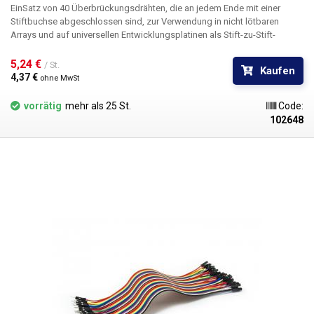
Ein
Satz von 40 Überbrückungsdrähten
, die an jedem Ende mit einer
Stiftbuchse abgeschlossen sind, zur Verwendung in nicht lötbaren
Arrays und auf universellen Entwicklungsplatinen als Stift-zu-Stift-
Überbrückung. Die Drähte werden in einer sogenannten Spange von 40
Stück geliefert, aus der sie in der gewünschten Menge einzeln oder z.B.
5,24 € 
/ St.
Kaufen
in einem Bündel von mehreren Drähten herausgetrennt werden. Jedes
4,37 € 
ohne MwSt
Armband enthält 10 Farben in vier Serien. Einfache Handhabung.
Empfohlen für alle nicht lötbaren Felder und Universalleiterplatten in
vorrätig
mehr als 25 St.
Code:
unserem Sortiment. Gesamtlänge: 20cm
102648