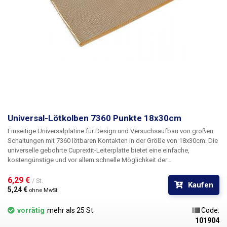
Universal-Lötkolben 7360 Punkte 18x30cm
Einseitige Universalplatine
für Design und Versuchsaufbau von großen
Schaltungen
mit 7360 lötbaren Kontakten
in der Größe von
18x30cm.
Die
universelle gebohrte Cuprextit-Leiterplatte bietet eine einfache,
kostengünstige und vor allem schnelle Möglichkeit der
Leiterplattenerstellung ohne aufwändiges Design, Ätzen und Bohren.
Einfach die vorgebohrte Leiterplatte mit Bauteilen bestücken, diese
6,29 € 
/ St.
Kaufen
verlöten und durch Verbinden der einzelnen Punkte oder Drahtbrücken
5,24 € 
ohne MwSt
einen Zinnpfad zwischen ihnen herstellen. Im Vergleich zu lötfreien
Arrays bietet diese Lösung mehr Stabilität und Zuverlässigkeit.
vorrätig
mehr als 25 St.
Code:
101904