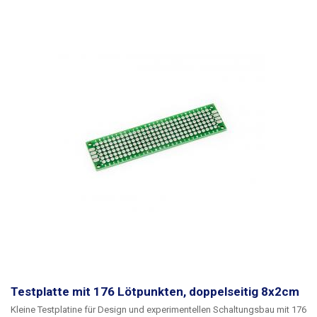
einen Zinnpfad zwischen den Bauteilen herstellen. Im Vergleich zu
lötfreien Arrays bietet diese Lösung mehr Stabilität und Zuverlässigkeit.
Testplatte mit 176 Lötpunkten, doppelseitig 8x2cm
Kleine Testplatine für Design und experimentellen Schaltungsbau mit 176