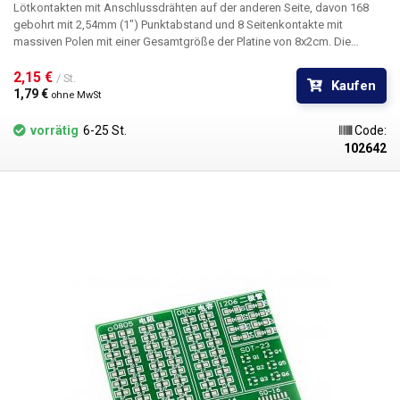
Lötkontakten mit Anschlussdrähten auf der anderen Seite, davon 168
gebohrt mit 2,54mm (1") Punktabstand und 8 Seitenkontakte mit
massiven Polen mit einer Gesamtgröße der Platine von 8x2cm. Die
Leiterplatte hat Spalten und Zeilen, die mit Alphabet und Zahlen
gekennzeichnet sind. Die universelle gebohrte Cuprextit-Leiterplatte
2,15 € 
/ St.
Kaufen
bietet eine einfache, kostengünstige und vor allem schnelle Möglichkeit
1,79 € 
ohne MwSt
der Leiterplattenerstellung ohne aufwendiges Design, Ätzen und Bohren.
Einfach die vorgebohrte Leiterplatte mit den Bauteilen bestücken,
vorrätig
6-25 St.
Code:
verlöten und durch Verbinden der einzelnen Punkte oder Drahtbrücken
102642
einen Zinnpfad zwischen den Bauteilen herstellen. Im Vergleich zu
lötfreien Arrays bietet diese Lösung mehr Stabilität und Zuverlässigkeit.