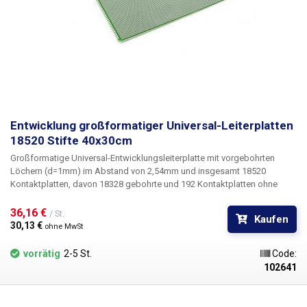
Entwicklung großformatiger Universal-Leiterplatten
18520 Stifte 40x30cm
Großformatige Universal-Entwicklungsleiterplatte mit vorgebohrten
Löchern
(d=1mm) im Abstand von 2,54mm und
insgesamt 18520
Kontaktplatten
, davon 18328 gebohrte und 192 Kontaktplatten ohne
Löcher. Die Größe dieser Leiterplatte beträgt 40x30cm, sie ist also
größer als das Format A3. Die Leiterplatte ist einseitig, die andere Seite
36,16 € 
/ St.
Kaufen
bietet ein aufgedrucktes Raster (4x4) zur einfachen Organisation. Die
30,13 € 
ohne MwSt
einzelnen Zeilen und Spalten sind mit Zahlen und Buchstaben
gekennzeichnet. Die universelle gebohrte Cuprextit-Leiterplatte bietet
vorrätig
2-5 St.
Code:
eine einfache, kostengünstige und vor allem schnelle Möglichkeit der
102641
Leiterplattenerstellung ohne aufwendiges Design, Ätzen und Bohren.
Einfach die vorgebohrte Leiterplatte mit den Bauteilen bestücken,
verlöten und durch Verbinden der einzelnen Punkte oder Drahtbrücken