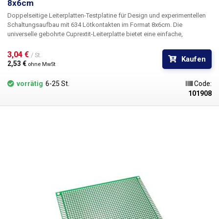
8x6cm
Doppelseitige Leiterplatten-Testplatine
für Design und experimentellen
Schaltungsaufbau
mit 634 Lötkontakten
im Format
8x6cm.
Die
universelle gebohrte Cuprextit-Leiterplatte bietet eine einfache,
kostengünstige und vor allem schnelle Möglichkeit der
Leiterplattenerstellung ohne aufwändiges Design, Ätzen und Bohren.
3,04 € 
/ St.
Kaufen
Einfach die vorgebohrte Leiterplatte mit Bauteilen bestücken, diese
2,53 € 
ohne MwSt
verlöten und durch Verbinden der einzelnen Punkte oder Drahtbrücken
einen Zinnpfad zwischen ihnen herstellen. Im Vergleich zu lötfreien
vorrätig
6-25 St.
Code:
Arrays bietet diese Lösung mehr Stabilität und Zuverlässigkeit.
101908