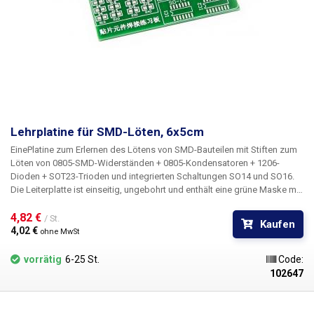
Lehrplatine für SMD-Löten, 6x5cm
Eine
Platine
zum Erlernen des Lötens von SMD-Bauteilen mit Stiften
zum
Löten von 0805-SMD-Widerständen + 0805-Kondensatoren + 1206-
Dioden + SOT23-Trioden und integrierten Schaltungen SO14 und SO16
.
Die Leiterplatte ist einseitig, ungebohrt und enthält eine grüne Maske mit
aufgedruckten Etiketten. Besonders geeignet für Schulen in der Praxis
4,82 € 
und Ausbildungszentren. verzinnte PCBs Abmessungen: 6x5cm
/ St.
Kaufen
4,02 € 
ohne MwSt
vorrätig
6-25 St.
Code:
102647