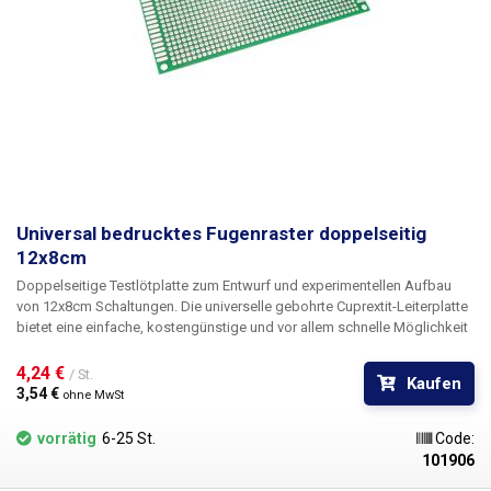
Universal bedrucktes Fugenraster doppelseitig
12x8cm
Doppelseitige Testlötplatte
zum Entwurf und experimentellen Aufbau
von
12x8cm
Schaltungen
.
Die universelle gebohrte Cuprextit-Leiterplatte
bietet eine einfache, kostengünstige und vor allem schnelle Möglichkeit
der Leiterplattenerstellung ohne aufwendiges Konstruieren, Ätzen und
Bohren. Einfach die vorgebohrte Leiterplatte mit Bauteilen bestücken,
4,24 € 
/ St.
Kaufen
diese verlöten und durch Verbinden der einzelnen Punkte oder
3,54 € 
ohne MwSt
Drahtbrücken einen Zinnpfad zwischen ihnen herstellen. Im Vergleich zu
lötfreien Arrays bietet diese Lösung mehr Stabilität und Zuverlässigkeit.
vorrätig
6-25 St.
Code:
101906