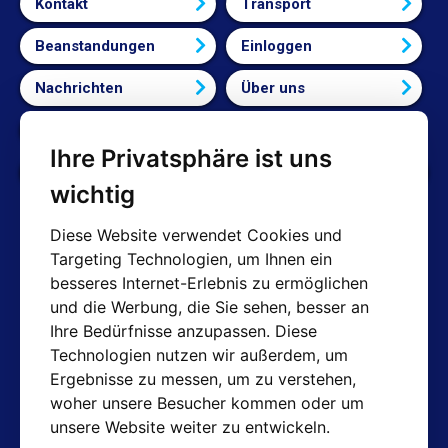
Kontakt
Transport
Beanstandungen
Einloggen
Nachrichten
Über uns
Bedingungen und Konditionen
Ihre Privatsphäre ist uns
Cookie-Einstellungen bearbeiten
wichtig
Diese Website verwendet Cookies und
Targeting Technologien, um Ihnen ein
AT-Kontakte
besseres Internet-Erlebnis zu ermöglichen
und die Werbung, die Sie sehen, besser an
Shop: info@hotair.cz
Ihre Bedürfnisse anzupassen. Diese
+420 603 357 606 (Nur Englisch)
Technologien nutzen wir außerdem, um
Mo-Fr: 7:30 – 15:00
Ergebnisse zu messen, um zu verstehen,
Technische Abteilung: servis@hotair.cz
woher unsere Besucher kommen oder um
Ausgabe von Waren
unsere Website weiter zu entwickeln.
(Tschechische Republik - Ostrava)