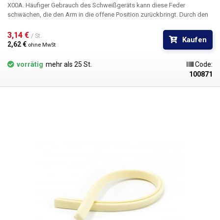
X00A. Häufiger Gebrauch des Schweißgeräts kann diese Feder
schwächen, die den Arm in die offene Position zurückbringt. Durch den
Austausch dieser Feder wird die vollständige Rückstellung des Arms in
seine ursprüngliche Position erreicht. Federlänge: 50mm Durchmesser:
3,14 € 
/ St.
Kaufen
12,3 mm
2,62 € 
ohne MwSt
vorrätig
mehr als 25 St.
Code:
100871