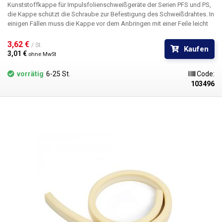
Kunststoffkappe für Impulsfolienschweißgeräte der Serien PFS und PS,
die Kappe schützt die Schraube zur Befestigung des Schweißdrahtes. In
einigen Fällen muss die Kappe vor dem Anbringen mit einer Feile leicht
angeschliffen werden, da die Befestigungslöcher der Schweißgeräte
unterschiedlich groß sind. Die Kappe kann mit PFS-600S, PFS-450S,
3,62 € 
/ St.
Kaufen
PFS350S, PS-450M, PFS-500, PFS500A, PFS-300X, PFS-400, PFS-400A,
3,01 € 
ohne MwSt
PFS-300A verwendet werden. Abmessungen der Kappe: 36x17x13mm
(LxBxH)
vorrätig
6-25 St.
Code:
103496