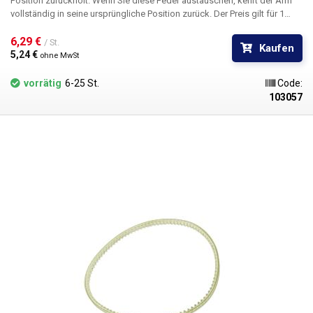
Position zurückholt. Wenn Sie diese Feder austauschen, kehrt der Arm
vollständig in seine ursprüngliche Position zurück. Der Preis gilt für 1
Stück Feder.
6,29 € 
/ St.
Kaufen
5,24 € 
ohne MwSt
vorrätig
6-25 St.
Code:
103057