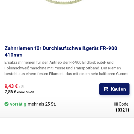
Zahnriemen für Durchlaufschweißgerät FR-900
410mm
Ersatzzahnriemen für den Antrieb der FR-900 Endlosbeutel- und
Folienschweißmaschine mit Presse und Transportband. Der Riemen
besteht aus einem festen Filament, das mit einem sehr haltbaren Gummi
ummantelt ist. Die Faser im Inneren verhindert das Reißen und erhöht die
Festigkeit.
9,43 € 
/ St.
Kaufen
7,86 € 
ohne MwSt
vorrätig
mehr als 25 St.
Code:
103211