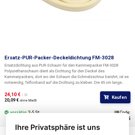
Ersatz-PUR-Packer-Deckeldichtung FM-3028
Ersatzdichtung aus PUR-Schaum für den Kammerpacker FM-3028
Polyurethanschaum dient als Dichtung für den Deckel des
Kammerpackers, dort wo der Schaum die Schmelzschnur berührt, ist es
notwendig, Teflonband auf die Dichtung zu kleben. Die 45 cm lange
Dichtung kann mit einem Kaschiermesser oder einer Schere auf die
gewünschte Länge zugeschnitten werden. In der Packung FM-3028 sind
24,10 € 
/ St.
Kaufen
insgesamt 4 Dichtungen enthalten, von denen nur zwei
20,09 € 
ohne MwSt
temperaturbelastet sind. Der Preis gilt für 1 Stück
vorrätig
2-5 St.
Code:
103675
Ihre Privatsphäre ist uns