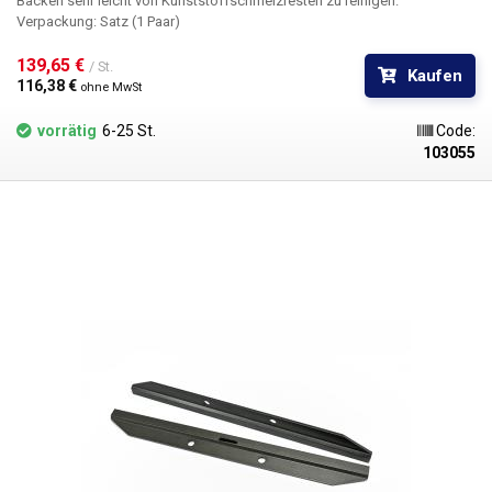
Backen sehr leicht von Kunststoffschmelzresten zu reinigen.
Verpackung:
Satz (1 Paar)
139,65 € 
/ St.
Kaufen
116,38 € 
ohne MwSt
vorrätig
6-25 St.
Code:
103055