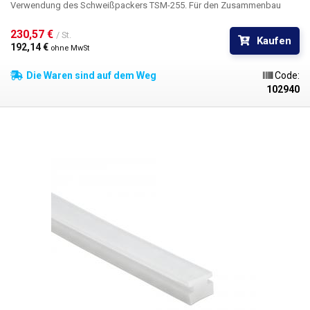
Verwendung des Schweißpackers TSM-255. Für den Zusammenbau
müssen lediglich die 4 Randschrauben vom Originalstempel
abgeschraubt und die Schablonen wieder eingesetzt werden. Material:
230,57 € 
/ St.
Kaufen
Eloxiertes Aluminium, Silikon
192,14 € 
ohne MwSt
Die Waren sind auf dem Weg
Code:
102940