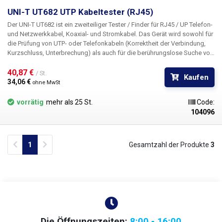
UNI-T UT682 UTP Kabeltester (RJ45)
Der UNI-T UT682 ist ein zweiteiliger Tester / Finder für RJ45 / UP Telefon-
und Netzwerkkabel, Koaxial- und Stromkabel.
Das Gerät wird sowohl für
die Prüfung von UTP- oder Telefonkabeln (Korrektheit der Verbindung,
Kurzschluss, Unterbrechung) als auch für die berührungslose Suche von
Leitungen in Wänden, Schienen, Serverräumen oder Schaltschränken
eingesetzt. Drähte müssen immer von der Spannung oder dem Gerät
40,87 € 
/ St.
Kaufen
getrennt werden. (beide freie Enden). Die LEDs am Gerätekörper dienen
34,06 € 
ohne MwSt
der Anzeige und dem Hinweis auf die korrekte Verdrahtung, ein
akustisches Signal mit Lautstärkeregler oder eine Kopfhörerbuchse
vorrätig
mehr als 25 St.
Code:
können ebenfalls zur berührungslosen Drahtsuche genutzt werden.
104096
Previous
Next
1
Gesamtzahl der Produkte
3
Die Öffnungszeiten:
8:00 - 16:00