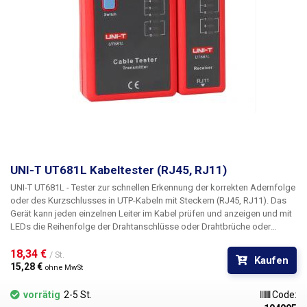
UNI-T UT681L Kabeltester (RJ45, RJ11)
UNI-T UT681L - Tester zur schnellen Erkennung der korrekten Adernfolge
oder des Kurzschlusses in UTP-Kabeln mit Steckern (RJ45, RJ11).
Das
Gerät kann jeden einzelnen Leiter im Kabel prüfen und anzeigen und mit
LEDs die Reihenfolge der Drahtanschlüsse oder Drahtbrüche oder
falsch gecrimpte Stecker anzeigen. Es ist ein unentbehrlicher Helfer für
Prüfer und IT-Techniker, die schnell Kabelverbindungen (gerade,
18,34 € 
/ St.
Kaufen
gekreuzt) identifizieren oder den Zustand von UTP-Kabeln prüfen
15,28 € 
ohne MwSt
müssen, bevor sie sie in das Netzwerk einstecken.
MerkmaleI:
Kurzschluss-, Überkreuzungs- und Stromkreisunterbrechungstest
vorrätig
2-5 St.
Code:
Prüfung geschirmter und ungeschirmter Leitungen Automatische