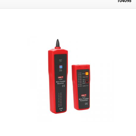
104095
Abschaltung nach 10 Minuten Inaktivität Anzeige für schwache Batterie