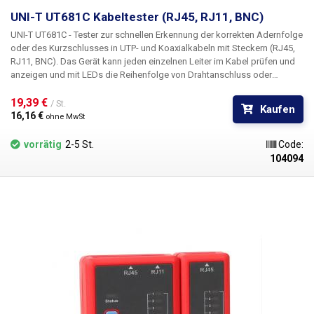
UNI-T UT681C Kabeltester (RJ45, RJ11, BNC)
UNI-T UT681C - Tester zur schnellen Erkennung der korrekten Adernfolge
oder des Kurzschlusses in UTP- und Koaxialkabeln mit Steckern (RJ45,
RJ11, BNC).
Das Gerät kann jeden einzelnen Leiter im Kabel prüfen und
anzeigen und mit LEDs die Reihenfolge von Drahtanschluss oder
Drahtbruch oder schlecht gecrimptem Stecker anzeigen. Es ist ein
unentbehrlicher Helfer für Prüfer und IT-Techniker, die schnell
19,39 € 
/ St.
Kaufen
Kabelverbindungen (gerade, gekreuzt) identifizieren oder den Zustand
16,16 € 
ohne MwSt
von UTP-Kabeln überprüfen müssen, bevor sie sie in das Netzwerk
einstecken.
MerkmaleI:
Kurzschluss-, Überkreuzungs- und
vorrätig
2-5 St.
Code:
Stromkreisunterbrechungstest Prüfung geschirmter und ungeschirmter
104094
Leitungen Automatische Abschaltung nach 10 Minuten Inaktivität
Anzeige für schwache Batterie