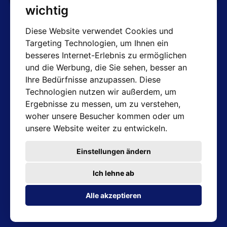
wichtig
Diese Website verwendet Cookies und
Targeting Technologien, um Ihnen ein
AT-Kontakte
besseres Internet-Erlebnis zu ermöglichen
und die Werbung, die Sie sehen, besser an
Shop: info@hotair.cz
Ihre Bedürfnisse anzupassen. Diese
+420 603 357 606 (Nur Englisch)
Technologien nutzen wir außerdem, um
Mo-Fr: 7:30 – 15:00
Ergebnisse zu messen, um zu verstehen,
Technische Abteilung: servis@hotair.cz
woher unsere Besucher kommen oder um
Ausgabe von Waren
unsere Website weiter zu entwickeln.
(Tschechische Republik - Ostrava)
Mo-Fr: 8:00 - 16:00
Einstellungen ändern
Zahlung nur in bar
Ich lehne ab
Adresse des Geschäfts
Alle akzeptieren
Michálkovická 2098/86B 710 00 Ostrava