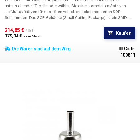
untenstehenden Tabelle oder wählen Sie einen kompletten Satz von
Heißluftaufsätzen für das Löten von oberflächenmontierten SOP-
Schaltungen. Das SOP-Gehäuse (Small Outline Package) ist ein SMD-
Gehäuse (Surface Mount Integrated Circuit), bei dem die beiden
längeren Seiten des Schaltkreises so gefräst sind, dass die Kontakte
214,85 € 
/ Set
Kaufen
gebogen sind, um mit der Leiterplatte zusammenzupassen. Die
179,04 € 
ohne MwSt
Schaltung ist so konzipiert, dass sie direkt auf die Leiterplatte gelötet
werden kann; obwohl es Buchsen gibt, sind diese für die
Die Waren sind auf dem Weg
Code:
Programmierung oder Entwicklung der Schaltung vorgesehen.
100811