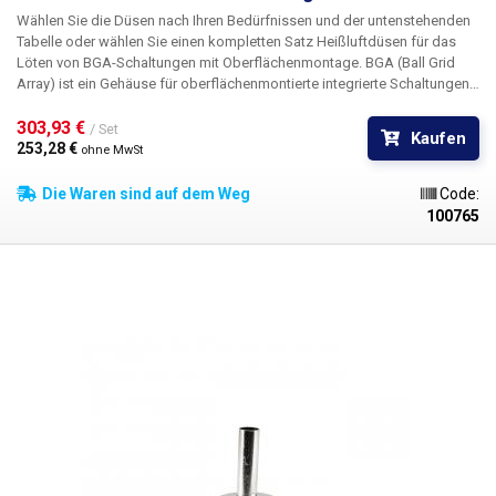
Wählen Sie die Düsen nach Ihren Bedürfnissen und der untenstehenden
Tabelle oder wählen Sie einen kompletten Satz Heißluftdüsen für das
Löten von BGA-Schaltungen mit Oberflächenmontage. BGA (Ball Grid
Array) ist ein Gehäuse für oberflächenmontierte integrierte Schaltungen
(SMD). Auf der Unterseite der Schaltung sind die Kontakte in Form eines
rechteckigen Gitters angeordnet. Auf den Kontakten werden Kugeln aus
303,93 € 
/ Set
Kaufen
einer Lötlegierung geformt, die beim Aufschmelzen mit Heißluftlot einen
253,28 € 
ohne MwSt
Leiter zwischen der Leiterplatte und der BGA-Schaltung bilden.
Die Waren sind auf dem Weg
Code:
100765