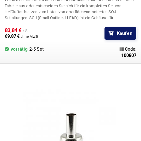
Tabelle aus oder entscheiden Sie sich für ein komplettes Set von
Heißluftaufsätzen zum Löten von oberflächenmontierten SOJ-
Schaltungen. SOJ (Small Outline J-LEAD) ist ein Gehäuse für
oberflächenmontierte integrierte Schaltungen (SMD) mit "J"-Pins. Der
Abstand der Stifte beträgt 1,27 mm. An den beiden längeren Seiten der
83,84 € 
/ Set
Kaufen
Schaltung sind die Kontakte gebogen, damit sie auf die Leiterplatte
69,87 € 
ohne MwSt
passen.
vorrätig
2-5 Set
Code:
100807