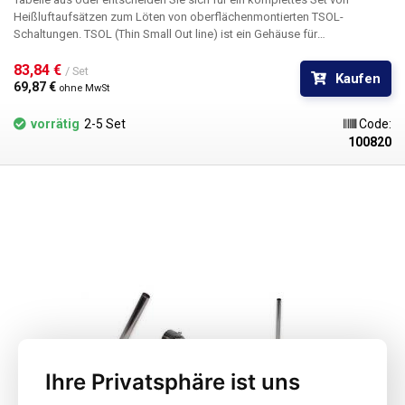
Heißluftaufsätzen zum Löten von oberflächenmontierten TSOL-
Schaltungen. TSOL (Thin Small Out line) ist ein Gehäuse für
oberflächenmontierte integrierte Schaltungen (SMD). Die beiden
kürzeren Seiten des Schaltkreises werden mit den Kontakten gebogen,
83,84 € 
/ Set
Kaufen
um mit der Leiterplatte zusammenzupassen.
69,87 € 
ohne MwSt
vorrätig
2-5 Set
Code:
100820
Ihre Privatsphäre ist uns