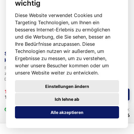
wichtig
Diese Website verwendet Cookies und
Targeting Technologien, um Ihnen ein
besseres Internet-Erlebnis zu ermöglichen
und die Werbung, die Sie sehen, besser an
Ihre Bedürfnisse anzupassen. Diese
Technologien nutzen wir außerdem, um
Satz langer CN- und abgewinkelter CN-C-
Ergebnisse zu messen, um zu verstehen,
Heißluftdüsen, 6-teilig
woher unsere Besucher kommen oder um
Satz von sechs verlängerten geraden und abgewinkelten Heißluftdüsen
unsere Website weiter zu entwickeln.
zum Erwärmen von Teilen in schwer zugänglichen Bereichen. Jede der
Düsen kann separat bestellt werden. Düsennummern im Set: CN 7050,
7050C, 7080, 7080C, 80100, 80100C.
Einstellungen ändern
141,48 € 
/ St.
Kaufen
117,90 € 
ohne MwSt
Ich lehne ab
vorrätig
2-5 St.
Code:
Alle akzeptieren
101436