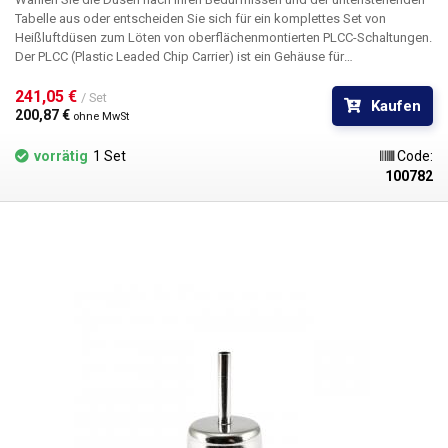
Tabelle aus oder entscheiden Sie sich für ein komplettes Set von
Heißluftdüsen zum Löten von oberflächenmontierten PLCC-Schaltungen.
Der PLCC (Plastic Leaded Chip Carrier) ist ein Gehäuse für
oberflächenmontierte integrierte Schaltungen (SMD). Die Kontakte sind
auf allen vier Seiten der Schaltung geführt, um entweder in den Sockel
241,05 € 
/ Set
Kaufen
gesteckt oder direkt auf die Leiterplatte gelötet werden zu können.
200,87 € 
ohne MwSt
vorrätig
1 Set
Code:
100782