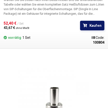
Tabelle oder wählen Sie einen kompletten Satz Heißluftdüsen zum Löten
von SIP-Schaltungen für die Oberflächenmontage. SIP (Single In Line
Package) ist ein Gehäuse für integrierte Schaltungen, das für die
Oberflächenmontage geeignet ist. Das SIP-Gehäuse wird für integrierte
Schaltungen mit einem geringeren Integrationsgrad und somit einer
52,40 € 
/ Set
Kaufen
geringen Anzahl von Pins verwendet. Die Kontakte sind einreihig
43,67 € 
ohne MwSt
ausgeführt und ermöglichen ein direktes Anlöten an die Leiterplatte.
vorrätig
1 Set
Code:
100804