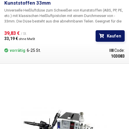
Kunststoffen 33mm
Universelle Heißluftdüse zum Schweißen von Kunststoffen (ABS, PP, PE,
etc.)
mit klassischen Heißluftpistolen
mit einem Durchmesser von -
33mm
. Die Düse besteht aus drei abnehmbaren Teilen. Geeignet für die
Reparatur von gerissenen Kunststoffen - z. B. Stoßstangen,
Gartenmöbel, Fässer usw.
39,83 € 
/ St.
Kaufen
33,19 € 
ohne MwSt
vorrätig
6-25 St.
Code:
103083