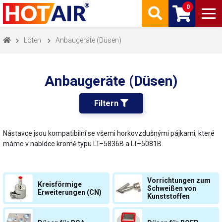
0
Löten
Anbaugeräte (Düsen)
Anbaugeräte (Düsen)
Filtern 
Nástavce jsou kompatibilní se všemi horkovzdušnými pájkami, které
máme v nabídce kromě typu LT–5836B a LT–5081B.
Vorrichtungen zum
Kreisförmige
Schweißen von
Erweiterungen (CN)
Kunststoffen