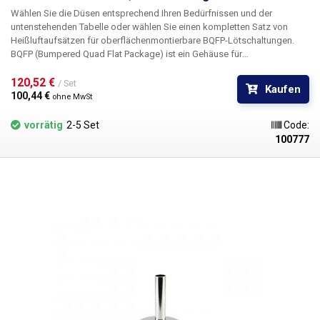
Wählen Sie die Düsen entsprechend Ihren Bedürfnissen und der
untenstehenden Tabelle oder wählen Sie einen kompletten Satz von
Heißluftaufsätzen für oberflächenmontierbare BQFP-Lötschaltungen.
BQFP (Bumpered Quad Flat Package) ist ein Gehäuse für
oberflächenmontierbare integrierte Schaltungen (SMD). Alle vier Seiten
des Schaltkreises sind mit gebogenen Kontakten versehen, um mit der
120,52 € 
/ Set
Kaufen
Leiterplatte zusammenzupassen.
100,44 € 
ohne MwSt
vorrätig
2-5 Set
Code:
100777