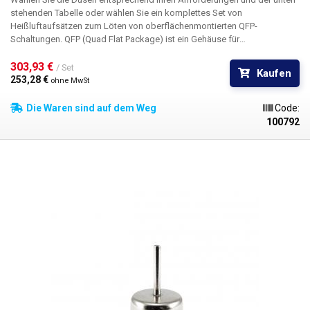
stehenden Tabelle oder wählen Sie ein komplettes Set von
Heißluftaufsätzen zum Löten von oberflächenmontierten QFP-
Schaltungen. QFP (Quad Flat Package) ist ein Gehäuse für
oberflächenmontierte integrierte Schaltungen (SMD). Alle vier Seiten des
Schaltkreises sind mit gebogenen Kontakten versehen, um mit der
303,93 € 
/ Set
Kaufen
Leiterplatte zusammenzupassen. Die Schaltung ist so konzipiert, dass
253,28 € 
ohne MwSt
sie direkt auf die Platine gelötet werden kann; es sind zwar Buchsen
vorhanden, aber diese sind für die Programmierung oder Entwicklung
Die Waren sind auf dem Weg
Code:
der Schaltung gedacht.
100792