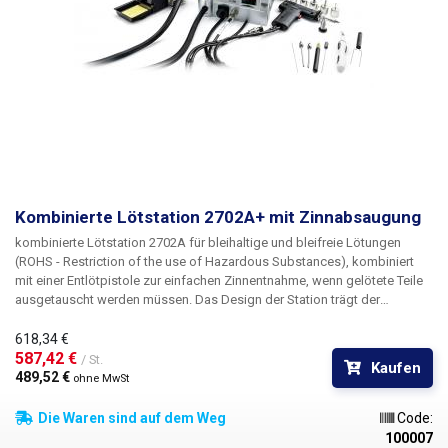
Kombinierte Lötstation 2702A+ mit Zinnabsaugung
kombinierte Lötstation 2702A für bleihaltige und bleifreie Lötungen
(ROHS - Restriction of the use of Hazardous Substances), kombiniert
mit einer Entlötpistole zur einfachen Zinnentnahme, wenn gelötete Teile
ausgetauscht werden müssen. Das Design der Station trägt der
Tatsache Rechnung, dass eine hohle Lötspitze für die Zinnabsaugung in
der normalen Praxis oft nicht erforderlich ist; die Station ist mit nur einer
618,34 €
Steuereinheit für die Stiftheizung ausgestattet.
587,42 € 
/ St.
Kaufen
489,52 € 
ohne MwSt
Die Waren sind auf dem Weg
Code:
100007