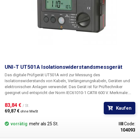
UNI-T UT501A Isolationswiderstandsmessgerät
Das digitale Prüfgerät UT501A wird zur Messung des
Isolationswiderstands von Kabeln, Verlängerungskabeln, Geräten und
elektronischen Anlagen verwendet.
Das Gerät ist für Prüftechniker
geeignet und entspricht der Norm IEC61010-1 CATIII 600 V.
Merkmale:
Automatische Reichweite Batterieanzeige Signallampe auf dem Display
Hintergrundbeleuchtung des Displays Akustischer Test Anzeige der
83,84 € 
/ St.
Kaufen
Hochspannung Überlastungsanzeige Automatische Entladung Anzeige
69,87 € 
ohne MwSt
der Prüfspannung 10 MΩ interner Test
Verpackungsinhalt:
UT501A,
Spitzen, Stufenklemmen, Etui
vorrätig
mehr als 25 St.
Code:
104093