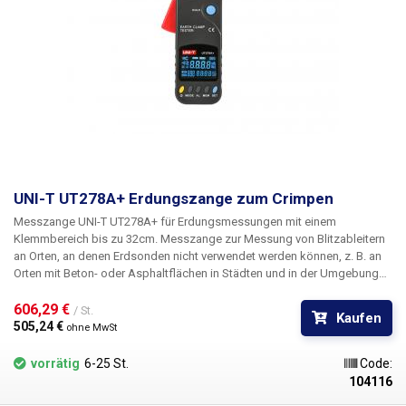
von induktiven und kapazitiven Schaltungen Messungen des
Differentialschutzsystems Überprüfung der korrekten Verkabelung von
Elektromotoren
Verpackungsinhalt:
UNI-T UT267B, Stromzangen,
Prüfkabel, USB-Kabel, Software, Transportkoffer
UNI-T UT278A+ Erdungszange zum Crimpen
Messzange UNI-T UT278A+ für Erdungsmessungen mit einem
Klemmbereich bis zu 32cm.
Messzange zur Messung von Blitzableitern
an Orten, an denen Erdsonden nicht verwendet werden können, z. B. an
Orten mit Beton- oder Asphaltflächen in Städten und in der Umgebung
von Häusern, wo herkömmliche Erdsonden nicht verwendet werden
können. Erdungszangen eignen sich nicht für die Messung von
606,29 € 
/ St.
Kaufen
einadrigen Blitzableitern; im Gegenteil, je mehr Adern ein Blitzableiter hat,
505,24 € 
ohne MwSt
desto genauer wird die Messung sein. Es handelt sich um ein schnelles,
robustes und zuverlässiges Gerät des Markenherstellers UNI-T mit
vorrätig
6-25 St.
Code:
einem ausgezeichneten Preis-/Leistungsverhältnis. Das Gerät ist für
104116
Prüftechniker geeignet.
Merkmale:
Automatische Reichweite Daten