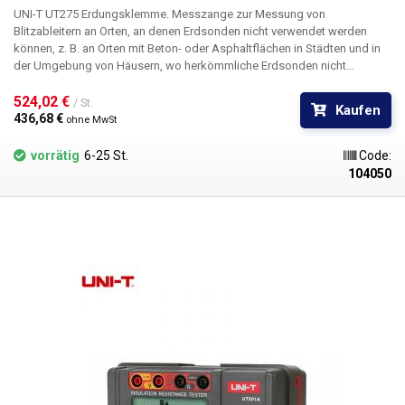
Gleichspannung, Wechselspannung, Gleichstrom, Wechselstrom,
UNI-T UT275 Erdungsklemme.
Messzange zur Messung von
Gleich- und Wechselstromleistung, Widerstand, Kapazität, Induktivität.
Blitzableitern an Orten, an denen Erdsonden nicht verwendet werden
Geeignet für Inspektionstechniker Kalibrierungsprotokoll muss separat
können, z. B. an Orten mit Beton- oder Asphaltflächen in Städten und in
bestellt werden
Verpackungsinhalt:
UNIT-UT533, Messschnüre,
der Umgebung von Häusern, wo herkömmliche Erdsonden nicht
Stufenklemmen, Verpackung mit Schultergurt
verwendet werden können. Erdungszangen eignen sich nicht für die
Messung von einadrigen Blitzableitern; im Gegenteil, je mehr Adern ein
524,02 € 
/ St.
Kaufen
Blitzableiter hat, desto genauer wird die Messung sein. Es handelt sich
436,68 € 
ohne MwSt
um ein schnelles, robustes und zuverlässiges Gerät des
Markenherstellers UNI-T mit einem ausgezeichneten
vorrätig
6-25 St.
Code:
Preis-/Leistungsverhältnis. Das Gerät ist für Prüftechniker geeignet.
104050
Merkmale:
Messung des Erdungswiderstands Messung des
Ableitstroms Datenhaltefunktion Datenabruf-Funktion Schlafmodus
Autokalibrierung (inklusive Kalibrierungsschleife) Datenaufzeichnung
Alarm Hintergrundbeleuchtung des Displays
Verpackungsinhalt:
Messgerät UT275, Koffer, Kalibrierringe