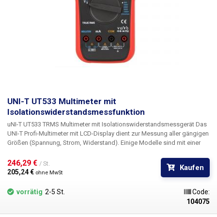
UNI-T UT533 Multimeter mit
Isolationswiderstandsmessfunktion
uNI-T UT533 TRMS Multimeter mit Isolationswiderstandsmessgerät
Das
UNI-T Profi-Multimeter mit LCD-Display dient zur Messung aller gängigen
Größen (Spannung, Strom, Widerstand). Einige Modelle sind mit einer
Reihe von Funktionen ausgestattet, wie z.B. Kapazität, Frequenz,
Temperatur, T-RMS, Blitzlicht, Transistormessung usw., je nach Modell
246,29 € 
/ St.
Kaufen
(siehe Liste der Funktionen unten). Multimeter sind die am häufigsten
205,24 € 
ohne MwSt
verwendeten Messgeräte bei der Messung und Reparatur von
Elektrogeräten, Bürogeräten, der Stromverteilung in Gebäuden, der
vorrätig
2-5 St.
Code:
Verkabelung von Autos oder bei der Herstellung und dem Basteln
104075
verschiedener elektrischer Projekte und Produkte. Die Multimeter sind
mit Buchsen ausgestattet, an die die Messkabel mit Spitzen