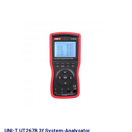
rot, 20m rot, 10m gelb, 5m grün), 2x Erdungssonden, Koffer,
Tragetasche.
UNI-T UT267B 3f System-Analysator