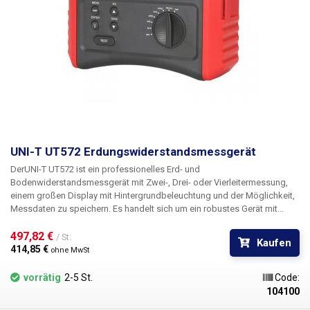
UNI-T UT572 Erdungswiderstandsmessgerät
Der
UNI-T UT572 ist ein professionelles Erd- und
Bodenwiderstandsmessgerät mit Zwei-, Drei- oder Vierleitermessung,
einem großen Display mit Hintergrundbeleuchtung und der Möglichkeit,
Messdaten zu speichern. Es handelt sich um ein robustes Gerät mit
einem guten Preis-Leistungs-Verhältnis. Das Gerät wird mit 8 Stück AA
1,5V Batterien betrieben.
497,82 € 
FEATURES
2/3/4-Draht-Test Frequenz der
/ St.
Kaufen
Erdungswiderstandsprüfung 94/128Hz Entfernungen für die Messung
414,85 € 
ohne MwSt
des Erdungswiderstands 1~40m Prüfung des Erdungswiderstandes RH
und RS Kompensationswiderstand RK-Test Datenerfassung 20 LCD-
vorrätig
2-5 St.
Code:
Hintergrundbeleuchtung Automatische Abschaltung Anzeige für
104100
schwache Batterie
Lieferumfang:
UT572, Prüfkabel mit Krokodilen (40m