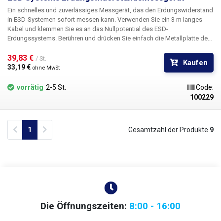
Ein schnelles und zuverlässiges Messgerät, das den Erdungswiderstand
in ESD-Systemen sofort messen kann. Verwenden Sie ein 3 m langes
Kabel und klemmen Sie es an das Nullpotential des ESD-
Erdungssystems. Berühren und drücken Sie einfach die Metallplatte des
Messgeräts, um den Erdungswiderstand zu prüfen. Drei LEDs zeigen
Ihnen sofort das Ergebnis an: eine grüne LED zusammen mit einem
39,83 € 
/ St.
Kaufen
akustischen Signal bedeutet, dass der Erdungswiderstand zwischen
33,19 € 
ohne MwSt
800kOhm und 9MOhm liegt und in Ordnung ist.
vorrätig
2-5 St.
Code:
100229
Previous
Next
1
Gesamtzahl der Produkte
9
Die Öffnungszeiten:
8:00 - 16:00