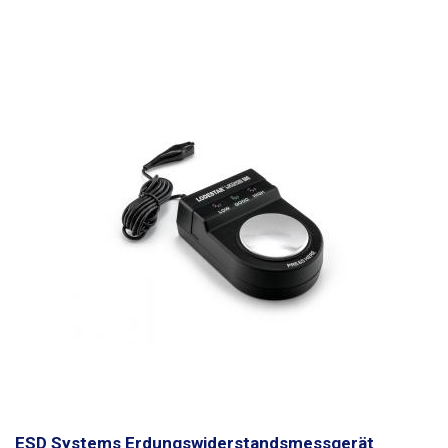
halten Datenabruf Hintergrundbeleuchtetes Display Alarm Anzeige für
schwache Batterie automatische Kalibrierung Automatische Kalibrierung
Lieferumfang:
Messgerät UT278A, Transportkoffer, Prüfplatte
ESD Systems Erdungswiderstandsmessgerät