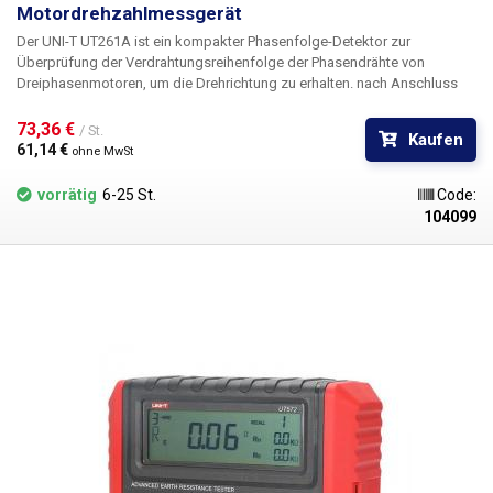
Motordrehzahlmessgerät
Der UNI-T UT261A ist ein kompakter Phasenfolge-Detektor zur
Überprüfung der Verdrahtungsreihenfolge der Phasendrähte von
Dreiphasenmotoren, um die Drehrichtung zu erhalten.
nach Anschluss
der Messkabel des Gerätes an die Phasen L1, L2, L3 zeigt das Display
die Motordrehrichtung an. Dies ist ein sehr einfaches, aber
73,36 € 
/ St.
Kaufen
unentbehrliches Instrument in Industrie und Fertigung, um die korrekte
61,14 € 
ohne MwSt
Verdrahtung von Drehstrommotoren vor der ersten Inbetriebnahme zu
überprüfen,
MerkmaleI:
Erfüllt Kategorie III, 600V , Messungen in
vorrätig
6-25 St.
Code:
Zählerkästen Batterieloses Gerät, das durch Induktion aus dem zu
104099
messenden Stromkreis gespeist wird Gemessene Spannung 90 bis
600V/AC, 15 bis 400 Hz
Verpackungsinhalt:
UT261A. Messkabel,
Stufenklemmen