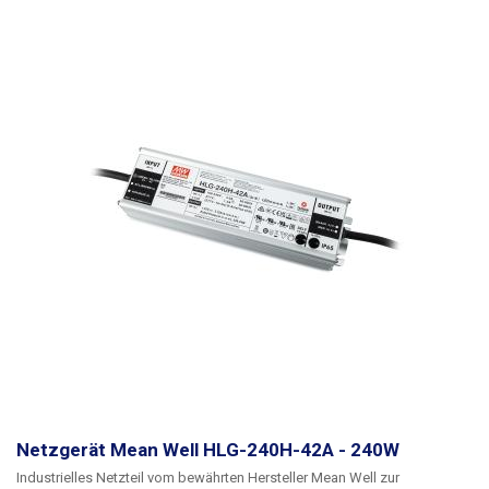
abgestrahlte Wärme entweicht. Lüfterlose Netzteile eignen sich im
Allgemeinen besser für Orte, an denen ein geräuschloser Betrieb
erforderlich ist, z. B. zu Hause oder im Büro, wo man nicht durch das
Geräusch eines Lüfters gestört werden möchte.
Das Netzteil verfügt
außerdem über eine LED für die Leistungsanzeige und einen Trimmer,
mit dem die Ausgangsspannung des Netzteils (11V - 14V) eingestellt
werden kann.
Das modulare Netzteil WXD-250-12V kann Geräte mit bis
zu 240 W versorgen. Es eignet sich zum Beispiel für die Versorgung
anspruchsvoller LED-Beleuchtung - längere LED-Streifen, leistungsstarke
LED-Glühbirnen und andere anspruchsvollere Anwendungen.
Berücksichtigen Sie immer eine ausreichende Leistungsreserve (20-
25%), das Netzteil sollte nicht über längere Zeit an der Grenze seiner
Leistungsfähigkeit betrieben werden. Weitere Industrienetzteile mit
anderen Parametern finden Sie in unserem Angebot.
Verwenden Sie
diese einfache Berechnung, um die für die Stromversorgung der LED-
Streifen erforderliche Leistung zu ermitteln:
Länge des LED-Streifens in
Metern * Leistung pro Meter * 1,25 (25 % Marge) = erforderliche
Stromversorgungsleistung (W). Beispiel: 15,5m * 10,4W * 1,25 = 201,5W
< 240W = Stromversorgung ist ideal.
Netzgerät Mean Well HLG-240H-42A - 240W
Industrielles Netzteil vom bewährten Hersteller Mean Well zur