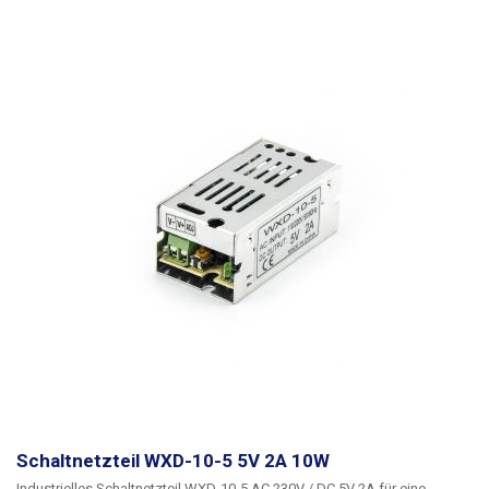
eingebaut werden. Geeignet für die Stromversorgung von USB-
Anschlüssen/Geräten, IP-Kameras, Controllern,
Prozessorsteuerungssystemen, Haus- und Industrieautomation und
anderen spezifischen Anwendungen, die 5 V bis zu maximal 5 W
benötigen.
Schaltnetzteil WXD-10-5 5V 2A 10W
Industrielles Schaltnetzteil WXD-10-5 AC 230V / DC 5V 2A für eine