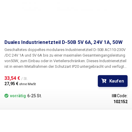
Duales Industrienetzteil D-50B 5V 6A, 24V 1A, 50W
Geschaltetes doppeltes modulares Industrienetzteil D-50B
AC110-230V
/
DC 24V 1A und 5V 6A
bis zu einer maximalen Gesamteingangsleistung
von
50W
, zum Einbau oder in Verteilerschränken. Dieses Industrienetzteil
ist in einem Metallrahmen der Schutzart IP20 untergebracht und verfügt
über eine standardmäßig abgedeckte Klemmleiste mit Schrauben für
den Anschluss der Eingangsnetzspannung und zwei Zweige - 24V und
33,54 € 
/ St.
Kaufen
5V. Das Netzteil verfügt über einen Kurzschluss- und
27,95 € 
ohne MwSt
Überlastungsschutz. Die Stromversorgung kann auf 110V AC
umgeschaltet werden. Das Netzteil
D-50B
verfügt außerdem über eine
vorrätig
6-25 St.
Code:
LED zur Anzeige der Stromversorgung und einen Trimmer, mit dem die
102152
Ausgangsspannung des Netzteils um +/-10 % eingestellt werden kann.
Der Trimmer dient zur gleichzeitigen Einstellung beider Kanäle. Für den
5V-Zweig beträgt der Bereich etwa 4,7V - 5,7V und für den 24V-Zweig
22,5V - 27,5V. Das Netzteil eignet sich für weniger stromhungrige
Anwendungen, dank der zwei verschiedenen Netzzweige ist es möglich,