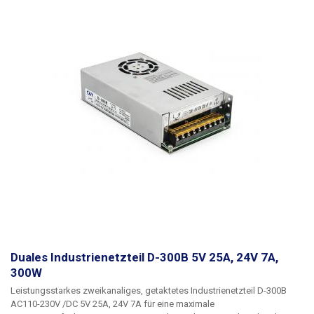
mehrere Geräte gleichzeitig mit einem Netzteil zu versorgen oder ein
Gerät zu betreiben, das mehrere Spannungsebenen für seinen Betrieb
benötigt. Berücksichtigen Sie immer eine ausreichende Leistungsreserve
(ca. 20%). Es ist nicht ratsam, das Netzteil über einen längeren Zeitraum
an der Grenze seiner Leistungsfähigkeit zu betreiben. Weitere
industrielle Stromversorgungen mit anderen Parametern finden Siein
unserem Angebot.
Duales Industrienetzteil D-300B 5V 25A, 24V 7A,
300W
Leistungsstarkes zweikanaliges, getaktetes Industrienetzteil D-300B
AC110-230V /
DC 5V 25A, 24V 7A
für eine maximale