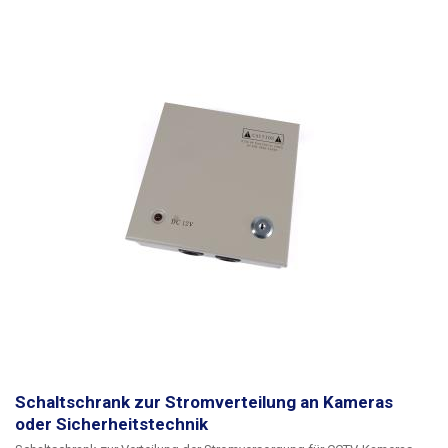
Stromversorgung, die je nach Bedarf ausgewählt werden kann (die
Schalttafel wird ohne Netzteil geliefert). Für diese Schalttafel empfehlen
wir die Wahl eines modularen 12-V-10-A-Netzteils, das direkt mit dieser
Schalttafel kompatibel ist und einfach mit Schrauben befestigt werden
kann. Die Schalttafel verfügt über eine rote Status-LED in der Tür zur
Anzeige der 12-V-Stromversorgung. Neben CCTV-Kameras eignet sich
die Schalttafel auch für Sicherheitstechnik oder LEDs, die ebenfalls mit
12V DC versorgt werden.
Die Schalttafel kann auch mit
Industriestromversorgungen mit höherer Spannung verwendet werden,
jedoch ohne Anschluss an die interne Platine
(sie ist nur für 12V
ausgelegt). Die maximale Größe des eingebauten Netzteils - der Platz für
das Netzteil beträgt 110mm(B) x 54mm(H) x 280mm(T).
Schaltschrank zur Stromverteilung an Kameras
oder Sicherheitstechnik