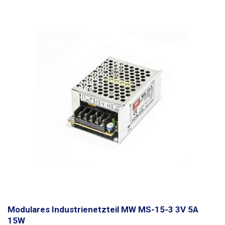
einen Trimmer, mit dem die Ausgangsspannung des Netzteils (11V -
14V) eingestellt werden kann. Das modulare Netzteil
WXD-240-12V
kann
Geräte mit bis zu 240 W versorgen. Es eignet sich zum Beispiel für die
Versorgung anspruchsvoller LED-Beleuchtung - längere LED-Streifen,
leistungsstarke LED-Glühbirnen und andere anspruchsvollere
Anwendungen. Berücksichtigen Sie
immer eine ausreichende
Leistungsreserve
(20-25%), das Netzteil sollte nicht über längere Zeit an
der Grenze seiner Leistungsfähigkeit betrieben werden. Weitere
Industrienetzteile mit anderen Parametern finden Sie in unserem
Angebot. Verwenden Sie diese einfache Berechnung, um die für die
Stromversorgung der LED-Streifen erforderliche Leistung zu ermitteln:
Länge des LED-Streifens in Metern * Leistung pro Meter * 1,25 (25 %
Marge) = erforderliche Stromversorgungsleistung (W). Beispiel: 15,5 m *
10,4 W * 1,25 = 201,5 W < 240 W = die Stromversorgung ist ideal.
Modulares Industrienetzteil MW MS-15-3 3V 5A
15W