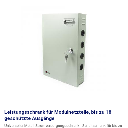
zwei verschiedenen Stromversorgungszweige ist es möglich, mehrere
Geräte gleichzeitig mit einem Netzteil zu versorgen (USB, LED-
Beleuchtung, Steuergeräte, Sensoren, etc.). Berücksichtigen Sie immer
eine ausreichende Gangreserve (ca. 20%). Es ist nicht ratsam, das
Netzteil über einen längeren Zeitraum an der Grenze seiner
Leistungsfähigkeit zu betreiben. Weitere industrielle Stromversorgungen
mit anderen Parametern finden Sie in unserem Angebot.
Leistungsschrank für Modulnetzteile, bis zu 18
geschützte Ausgänge
Universeller Metall-Stromversorgungsschrank - Schaltschrank für bis zu