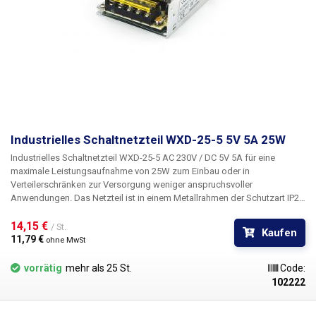
Industrielles Schaltnetzteil WXD-25-5 5V 5A 25W
Industrielles Schaltnetzteil WXD-25-5 AC 230V / DC 5V 5A für eine
maximale Leistungsaufnahme von 25W
zum Einbau oder in
Verteilerschränken zur Versorgung weniger anspruchsvoller
Anwendungen. Das Netzteil ist in einem Metallrahmen der Schutzart IP20
untergebracht und verfügt über eine Standardklemmleiste mit Schrauben
für den Anschluss der 230-V-Netzeingangsspannung, des
14,15 € 
/ St.
Kaufen
Erdungsleiters und der beiden Gleichstromausgangsleiter. Die
11,79 € 
ohne MwSt
Stromversorgung ist gegen Kurzschluss geschützt. Das Industrienetzteil
WXD-25-5 ist passiv gekühlt. Das Netzteil verfügt außerdem über eine
vorrätig
mehr als 25 St.
Code:
LED zur Leistungsanzeige und einen Trimmer, mit dem die
102222
Ausgangsspannung des Netzteils (4,5V - 6,2V) eingestellt werden kann.
Dank seiner geringen Größe kann dieses Netzteil in sehr kleine Räume