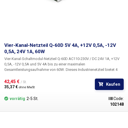
Vier-Kanal-Netzteil Q-60D 5V 4A, +12V 0,5A, -12V
0,5A, 24V 1A, 60W
Vier-Kanal-Schaltmodul-Netzteil Q-60D
AC110-230V /
DC 24V 1A, +12V
0,5A, -12V 0,5A und 5V 4A
bis zu einer maximalen
Gesamtleistungsaufnahme von
60W
. Dieses Industrienetzteil bietet
4
Kanäle,
zwei 12V-Zweige, einen positiven mit einer maximalen
Stromaufnahme von 0,5A (12W) und einen negativen 12V-Zweig mit
42,45 € 
/ St.
Kaufen
einer maximalen Stromaufnahme von 0,5A für Schaltungen mit
35,37 € 
ohne MwSt
Operationsverstärkern, sowie einen 5V-Zweig mit 4A und einen 24V-
Zweig mit 1A. Das Netzteil hat ein Metallgehäuse, verfügt über eine
vorrätig
2-5 St.
Code:
Standard-Schraubklemmenleiste für den Anschluss der
102148
Eingangsnetzspannung, vier DC-Ausgangszweige und einen
gemeinsamen COM. Das Netzteil verfügt über einen Kurzschluss-,
Überspannungs- und Überlastungsschutz. Das Netzteil kann auch auf
110 V Wechselspannung umgeschaltet werden. Das
Q-60D-Netzteil