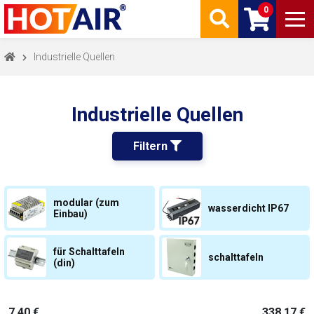
0
Industrielle Quellen
Industrielle Quellen
Filtern 
modular (zum
wasserdicht IP67
Einbau)
für Schalttafeln
schalttafeln
(din)
7,40 €
338,17 €