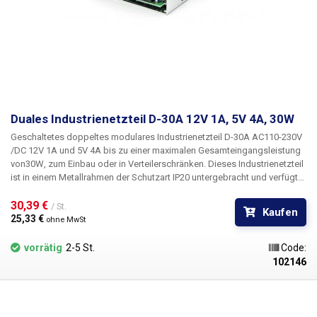
Weitere Industriestromversorgungen mit anderen Parametern finden Sie
in unserem Angebot. Spannungswelligkeit 80 - 180mVp-p Kaltstart:
35A/230VAC
Duales Industrienetzteil D-30A 12V 1A, 5V 4A, 30W
Geschaltetes doppeltes modulares Industrienetzteil D-30A
AC110-230V
/
DC 12V 1A und 5V 4A
bis zu einer maximalen Gesamteingangsleistung
von
30W
, zum Einbau oder in Verteilerschränken. Dieses Industrienetzteil
ist in einem Metallrahmen der Schutzart IP20 untergebracht und verfügt
über eine standardmäßig abgedeckte Schraubklemmleiste für den
Anschluss der Eingangsnetzspannung und
30,39 € 
zwei Abzweigungen von 12V
/ St.
Kaufen
und 5V
. Das Netzteil verfügt über einen Kurzschluss- und
25,33 € 
ohne MwSt
Überlastungsschutz. Die Stromversorgung kann auf 110V AC
umgeschaltet werden. Das Netzteil D-30A verfügt außerdem über eine
vorrätig
2-5 St.
Code:
LED zur Anzeige der Stromversorgung und einen Trimmer zur Einstellung
102146
der Ausgangsspannung des Netzteils um +/-10%.
Mit dem Trimmer
werden beide Kanäle gleichzeitig eingestellt. Für den 5V-Zweig beträgt
der Bereich etwa 4,5V - 5,75V und für den 12V-Zweig 11V - 13,65V. Das
Netzteil ist für weniger stromhungrige Anwendungen geeignet, dank der