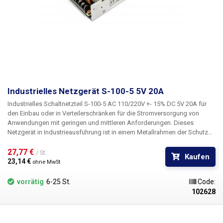
Industrielles Netzgerät S-100-5 5V 20A
Industrielles Schaltnetzteil S-100-5 AC 110/220V +- 15% DC 5V 20A
für
den Einbau oder in Verteilerschränken für die Stromversorgung von
Anwendungen mit geringen und mittleren Anforderungen. Dieses
Netzgerät in Industrieausführung ist in einem Metallrahmen der Schutzart
IP20 untergebracht und verfügt über eine Standardklemmleiste mit
Schrauben für den Anschluss der Eingangsnetzspannung einschließlich
27,77 € 
/ St.
Kaufen
Erdleiter und zwei Paare von Gleichstromausgangsleitungen.
Das
23,14 € 
ohne MwSt
Schaltnetzteil S-100-5 ist leise und passiv gekühlt.
Das Netzteil verfügt
über eine LED zur Leistungsanzeige und einen Trimmer zur Einstellung
vorrätig
6-25 St.
Code:
der Ausgangsspannung des Netzteils (4,75V - 5,5V). Geeignet z.B. für
102628
die Versorgung atypischer Geräte mit 5V, z.B. IP-Kameras,
Gegensprechanlagen, Sicherheitsanlagen und andere. Berücksichtigen
Sie immer eine ausreichende Leistungsreserve (20-25%), das Netzteil