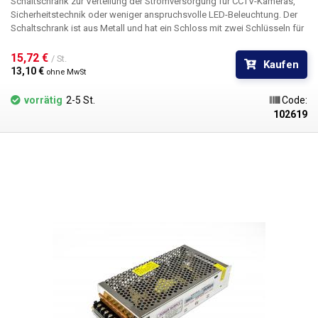
Schaltschrank zur Verteilung der Stromversorgung für
CCTV-Kameras,
Sicherheitstechnik oder weniger anspruchsvolle LED-Beleuchtung. Der
Schaltschrank ist aus Metall und hat ein Schloss mit zwei Schlüsseln
für
die Grundsicherheit. Die Schalttafel enthält zwei Schlüssel und
Befestigungsschrauben.
15,72 € 
/ St.
Kaufen
13,10 € 
ohne MwSt
vorrätig
2-5 St.
Code:
102619