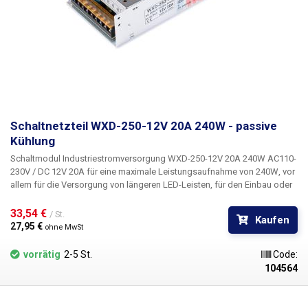
Schaltnetzteil WXD-250-12V 20A 240W - passive
Kühlung
Schaltmodul Industriestromversorgung WXD-250-12V 20A 240W AC110-
230V / DC 12V 20A für eine maximale Leistungsaufnahme von 240W
, vor
allem für die Versorgung von längeren LED-Leisten, für den Einbau oder
in Verteilerschränken. Dieses Industrienetzteil ist in einem Metallrahmen
der Schutzart IP20 untergebracht und verfügt über eine standardmäßig
33,54 € 
/ St.
Kaufen
abgedeckte Klemmleiste mit Schrauben für den Anschluss der
27,95 € 
ohne MwSt
Netzeingangsspannung, des Erdungsleiters und dreier Paare von 12-V-
Gleichstrom-Ausgangsleitern. Das Netzteil verfügt über einen
vorrätig
2-5 St.
Code:
Kurzschlussschutz und kann auf 110V-Netzspannung umgeschaltet
104564
werden.
Das Modell WXD-250-12V ist im Gegensatz zum Modell WXD-
240-12V nicht mit einer aktiven Kühlung ausgestattet,
ist
also
leiser,
benötigt aber viel Platz über dem Netzteil, wo die vom Netzteil