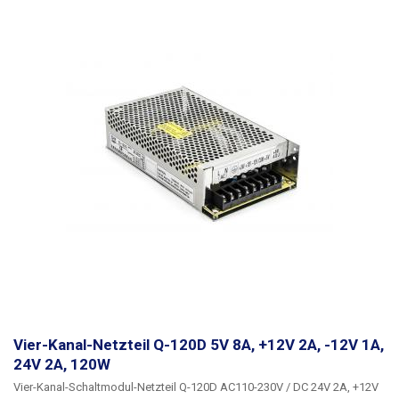
verfügt außerdem über eine LED zur Leistungsanzeige und einen
Trimmer, mit dem die Ausgangsspannung des Netzteils um +/-10%
eingestellt werden kann. Der Trimmer regelt nur die 24-V- und 5-V-Kanäle,
und zwar gleichzeitig. Die 12-V-Zweige können mit dem Trimmer nicht
eingestellt werden. Für den 5V-Zweig beträgt der Regelbereich etwa 4,5V
- 5,7V und für den 24V-Zweig 23V - 29V. Diese
Industriestromversorgungen sind für den Einbau oder in
Verteilerschränken geeignet. Ideal für Anwendungen mit geringerem
Leistungsbedarf. Dank der 4 verschiedenen Stromversorgungszweige
kann ein Netzteil mehrere Geräte gleichzeitig versorgen oder Geräte
betreiben, die für ihren Betrieb mehrere Spannungspegel benötigen.
Achten Sie immer auf eine ausreichende Leistungsreserve (ca. 20%), das
Netzteil sollte nicht über längere Zeit an der Grenze seiner
Leistungsfähigkeit betrieben werden. Weitere
Industriestromversorgungen mit anderen Parametern finden Sie in
unserem Angebot. Spannungswelligkeit 100 - 120mVp-p Kaltstart:
15A/115VAC 30A/230VAC
Vier-Kanal-Netzteil Q-120D 5V 8A, +12V 2A, -12V 1A,
24V 2A, 120W
Vier-Kanal-Schaltmodul-Netzteil Q-120D
AC110-230V /
DC 24V 2A, +12V