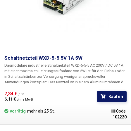
Schaltnetzteil WXD-5-5 5V 1A 5W
Das
modulare industrielle Schaltnetzteil WXD-5-5-5 AC 230V / DC 5V 1A
mit einer maximalen Leistungsaufnahme von 5W
ist für den Einbau oder
in Schaltschränken zur Versorgung weniger anspruchsvoller
Anwendungen konzipiert. Das Netzteil ist in einem Aluminiumrahmen der
Schutzart IP20 untergebracht und verfügt über eine Standardklemmleiste
mit Schrauben für den Anschluss der 230-V-Netzeingangsspannung,
7,34 € 
/ St.
Kaufen
des Erdungsleiters und der beiden Gleichstromausgangsleiter. Die
6,11 € 
ohne MwSt
Stromversorgung ist gegen Kurzschluss geschützt. Das Industrienetzteil
WXD-5-5 ist passiv gekühlt. Das Netzteil verfügt außerdem über eine
vorrätig
mehr als 25 St.
Code:
LED zur Leistungsanzeige und einen Trimmer, mit dem die
102220
Ausgangsspannung des Netzteils (4,4V - 6,2V) eingestellt werden kann.
Dank seiner geringen Größe kann dieses Netzteil in sehr kleine Räume