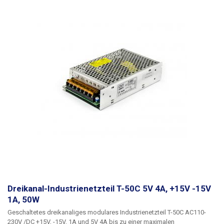
der Stromversorgung für beide Kanäle gleichzeitig eingestellt werden
kann. Für den 5V-Zweig beträgt der Bereich etwa 4,4V - 5,6V, für den 12V-
Zweig 11,5V - 14,5V. Das modulare Netzteil D-300A ist in der Lage,
Geräte bis zu einer Gesamtleistungsaufnahme von 300 W zu versorgen
(180 W für den 12-V-Kanal und 125 W für den 5-V-Kanal). Achten Sie
immer auf eine ausreichende Leistungsreserve (20-25%), das Netzteil
sollte nicht über längere Zeit an der Leistungsgrenze betrieben werden.
Weitere industrielle Stromversorgungen mit anderen Parametern finden
Sie in unserem Angebot. Die Stromversorgung kann auch auf 110V AC
umgeschaltet werden.
Dreikanal-Industrienetzteil T-50C 5V 4A, +15V -15V
1A, 50W
Geschaltetes dreikanaliges modulares Industrienetzteil T-50C
AC110-
230V /
DC +15V, -15V, 1A und 5V 4A
bis zu einer maximalen