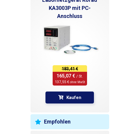
KA3003P mit PC-
Anschluss
183,41 €
165,07 € 
/ St.
137,55 € 
ohne MwSt
Kaufen
Empfohlen