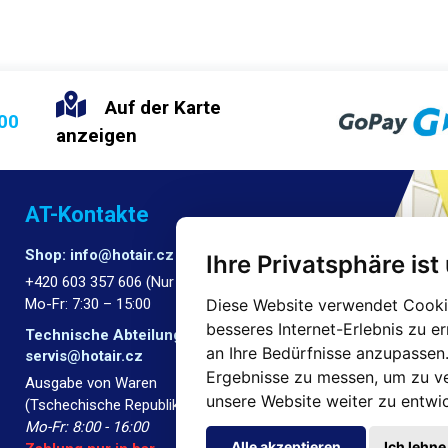
Auf der Karte
:00
anzeigen
AT-Kontakte
Shop: info@hotair.cz
Ihre Privatsphäre ist
+420 603 357 606 (Nur Englisch)
Diese Website verwendet Cookie
Mo-Fr: 7:30 – 15:00
besseres Internet-Erlebnis zu e
Technische Abteilung:
an Ihre Bedürfnisse anzupassen
servis@hotair.cz
Ergebnisse zu messen, um zu v
Ausgabe von Waren
unsere Website weiter zu entwic
(Tschechische Republik - Ostrava)
Mo-Fr: 8:00 - 16:00
Alle akzeptieren
Ich lehne