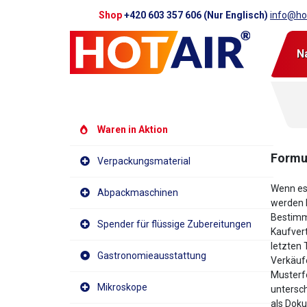
Shop
+420 603 357 606 (Nur Englisch)
info@hot
N
Waren in Aktion
Formul
Verpackungsmaterial
Wenn es 
Abpackmaschinen
werden k
Bestimm
Spender für flüssige Zubereitungen
Kaufvert
letzten 
Gastronomieausstattung
Verkäuf
Musterfo
Mikroskope
untersc
als Doku