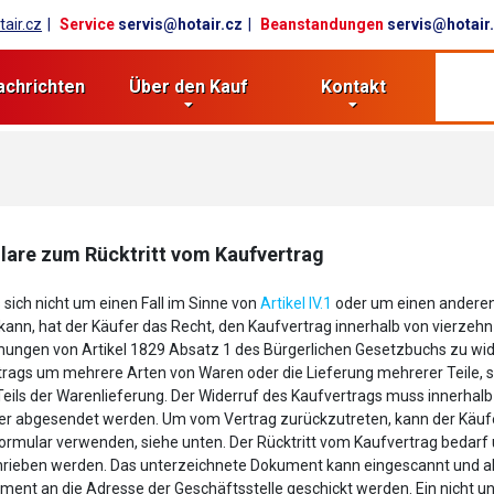
air.cz
Service
servis@hotair.cz
Beanstandungen
servis@hotair
achrichten
Über den Kauf
Kontakt
are zum Rücktritt vom Kaufvertrag
sich nicht um einen Fall im Sinne von
Artikel IV.1
oder um einen anderen 
ann, hat der Käufer das Recht, den Kaufvertrag innerhalb von vierzeh
ungen von Artikel 1829 Absatz 1 des Bürgerlichen Gesetzbuchs zu wid
rags um mehrere Arten von Waren oder die Lieferung mehrerer Teile, s
Teils der Warenlieferung. Der Widerruf des Kaufvertrags muss innerhal
er abgesendet werden. Um vom Vertrag zurückzutreten, kann der Käufe
rmular verwenden, siehe unten. Der Rücktritt vom Kaufvertrag bedarf
hrieben werden. Das unterzeichnete Dokument kann eingescannt und al
ment an die Adresse der Geschäftsstelle geschickt werden. Ein nicht u