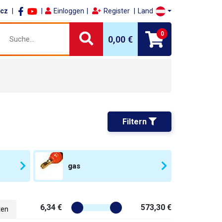
.cz
Einloggen
Register
Land
0
0,00 €
Filtern 
gas
6,34 €
573,30 €
ten