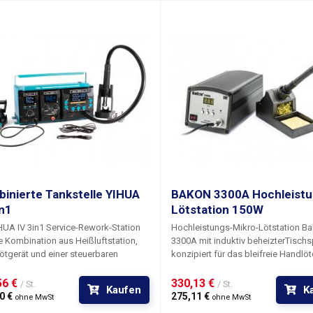
inierte Tankstelle YIHUA
BAKON 3300A Hochleistu
in1
Lötstation 150W
HUA IV 3in1 Service-Rework-Station
Hochleistungs-Mikro-Lötstation B
ne Kombination aus Heißluftstation,
3300A
mit induktiv beheizter
Tischs
ötgerät und einer steuerbaren
konzipiert für das bleifreie Handlö
versorgung mit USB.
Die Station
besonders großen leitfähigen Ober
t aus drei separaten Modulen
Dank ihres fortschrittlichen techni
6 € 
330,13 € 
/ St.
/ St.
Kaufen
K
uftstation, Mikrolötstation und
Designs kann die Station mit einem
0 € 
275,11 € 
ohne MwSt
ohne MwSt
ersorgung). Die Module sind in
Vielfachen teurerer Modelle von Her