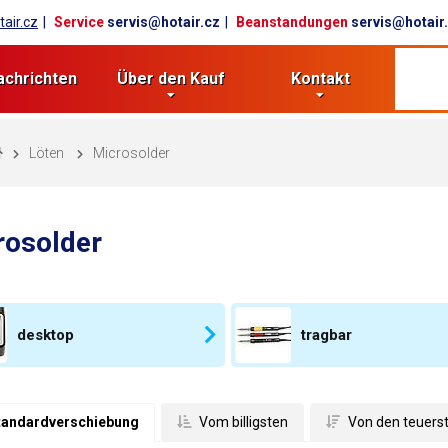
air.cz
Service
servis@hotair.cz
Beanstandungen
servis@hotair
achrichten
Über den Kauf
Kontakt
Löten
Microsolder
rosolder
desktop
tragbar
tandardverschiebung
 Vom billigsten
 Von den teuers