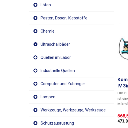
Löten
Pasten, Dosen, Klebstoffe
Chemie
Ultraschallbäder
Quellen im Labor
Industrielle Quellen
Komb
Computer und Zubringer
IV 3
Die YI
Lampen
ist ei
Mikrol
Strom
Werkzeuge, Werkzeuge, Werkzeuge
besteh
568,5
(Heißl
473,8
Schutzausrüstung
Stromv