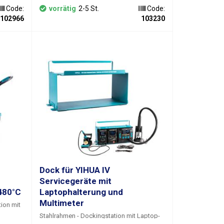
entweder 6 oder 7 Stifte (siehe Bild). Sie
Code:
vorrätig
2-5 St.
Code:
können beide Varianten in unserem
kolben
102966
103230
Angebot finden.
Kompatibel mit Yihua
938D+ Stationen
en,
 auf
eim
r
Leistung
Wert;
 eine
len durch
uren
zeitiger
reiten
rmen zu
pitze
netische
Dock für YIHUA IV
 direkt
Servicegeräte mit
ieren.
480°C
Laptophalterung und
Multimeter
n je
ion mit
tig die
Stahlrahmen - Dockingstation mit Laptop-
hen
öten und