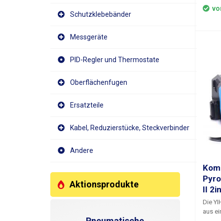
einem 
vo
Schutzklebebänder
leicht
Ergon
angeor
Messgeräte
der M
verwen
PID-Regler und Thermostate
Beine 
Metall
versch
Oberflächenfugen
für Sc
Hause
Ersatzteile
Funkam
auch a
und ei
Kabel, Reduzierstücke, Steckverbinder
aussc
Seite
Andere
System
mit ei
Komb
Stromk
Pyro
Aktionsprodukte
sind.
II 2
wird z
von h
Die YI
Bautei
aus ei
Pneumatische
Anschl
pyrogr