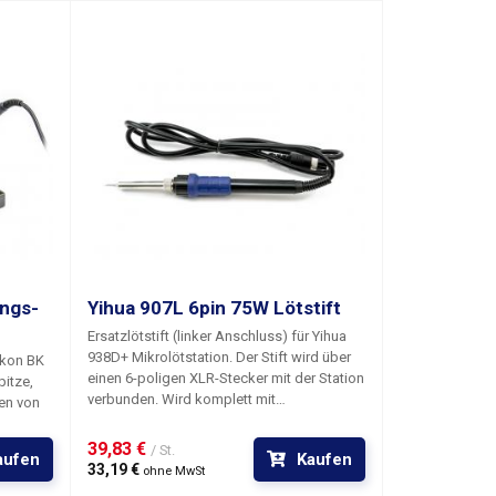
ngs-
Yihua 907L 6pin 75W Lötstift
Ersatzlötstift (linker Anschluss) für Yihua
938D+ Mikrolötstation. Der Stift wird über
akon BK
einen 6-poligen XLR-Stecker mit der Station
pitze
,
verbunden. Wird komplett mit
ten von
Standardspitze geliefert.
Bei der Lötstation
flächen.
Yihua 938D+ werden zwei verschiedene
schen
39,83 € 
/ St.
aufen
Kaufen
Lötstifte für den linken und rechten
33,19 € 
ohne MwSt
Anschluss verwendet. Die Stifte haben
stellern