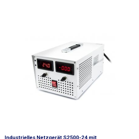
des Netzteils ist aus dickem Blech mit weißer Pulverbeschichtung
gefertigt. Die Oberseite des Gehäuses ist mit einem Gummigriff
ausgestattet, der das Tragen erleichtert. Das Industrienetzteil WXD-
1500W wird auf der Rückseite des Gehäuses aktiv gekühlt. Lassen Sie
immer einen ausreichenden Spielraum bei der Leistung (20 %), das
Netzteil sollte nicht über längere Zeit an der Grenze seiner
Leistungsfähigkeit betrieben werden. Besonders geeignet für
stromintensive Anwendungen.
Industrielles Netzgerät S2500-24 mit