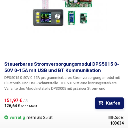
Steuerbares Stromversorgungsmodul DPS5015 0-
50V 0-15A mit USB und BT Kommunikation
DPS5015 0-50V 0-15A programmierbares Stromversorgungsmodul mit
Bluetooth- und USB-Schnittstelle. DPS5015 ist eine leistungsstärkere
Variante des Modulnetzteils DPS3005 mit präziser Strom- und
Spannungsregelung im Bereich von 0-50V/0-15A, das
Modul ist für den
Einbau in eine Box oder in Schalttafeln in Labors und Schulwerkstätten
151,97 € 
/ St.
Kaufen
konzipiert. Die Stromversorgung wird von einem großen grafischen LCD-
126,64 € 
ohne MwSt
Display von 1,44" dominiert, das alle notwendigen Informationen und
eingestellten Parameter (Strom, Spannung, Leistung, Schutzmodus)
vorrätig
mehr als 25 St.
Code:
anzeigt.
Über ein übersichtliches Menü lassen sich die grundlegenden
103634
Ausgangsvariablen - Spannung und Strom - einstellen, der OVP-, OCP-