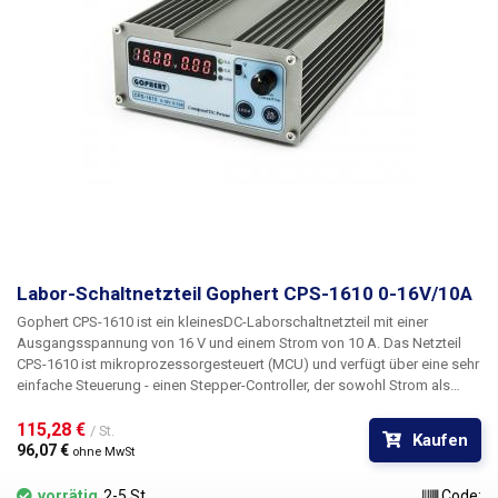
Einstellung der Displayhelligkeit und die
Speicherung der Einstellungen
in individuellen Makros (bis zu 10). Auf zwei dieser Makros (M1 und M2)
kann direkt vom Hauptbildschirm aus schnell zugegriffen werden.
Außerdem gibt es eine Wertsperre. Wir empfehlen eines unserer
Industrienetzteile für die externe Stromversorgung dieses
Schaltnetzteils. Abmessungen der Montageöffnung: 76,8 x 39 mm.
Labor-Schaltnetzteil Gophert CPS-1610 0-16V/10A
Gophert CPS-1610
ist ein kleines
DC-Laborschaltnetzteil
mit einer
Ausgangsspannung von 16 V und einem Strom von 10 A
. Das Netzteil
CPS-1610 ist mikroprozessorgesteuert (MCU) und verfügt über eine sehr
einfache Steuerung - einen Stepper-Controller, der sowohl Strom als
auch Spannung regeln kann, wobei der Dezimalpunkt für eine präzisere
Einstellung der Spannungs- und Stromwerte gewählt werden kann. Ein
115,28 € 
/ St.
Kaufen
Schalter, der sich neben dem Drehregler befindet, dient zum Umschalten
96,07 € 
ohne MwSt
der Steuerung zwischen Strom und Spannung. Diese gepulste
Gleichstromversorgung verfügt über zwei segmentierte rote Anzeigen,
vorrätig
2-5 St.
Code: