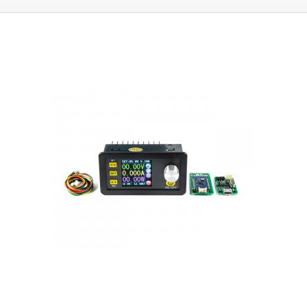
Modu verfügt über die von den Profi-Labor-Netzgeräten bekannten
Schutzfunktionen und Betriebsarten: Opv, Ocp, Opp. Dank des
eingebauten Speichers können bis zu zehn voreingestellte V/A-
Voreinstellungen ausgewählt und gespeichert werden.
OVP -
Überspannungsschutz, OCP - Überstromschutz und OPP -
Überleistungsschutz.
Das Modul besteht aus zwei Platinen, die durch
Abstandspfosten miteinander verbunden sind. Die erste ist ein Panel mit
Display und Steuertasten, das mit der Steuerplatine verbunden ist, die
über eine aktive Kühlung verfügt, die bei Leistungen über 50 W ausgelöst
wird. Auf der Stromversorgungsplatine befindet sich eine
Schraubklemmleiste zum Anschluss der Versorgungsspannung.
Das
Stromversorgungsmodul kann mit 6-75V DC versorgt werden, der
Wirkungsgrad des Netzteils beträgt 91%.
Das Modul eignet sich
besonders für Heimwerkerlösungen von Schaltnetzteilen oder
Einbaupanels in Werkstatt / Servicecenter oder Schullabor.
Lieferumfang:
Netzteil, Verdrahtung für Leiterplattenanschluss.