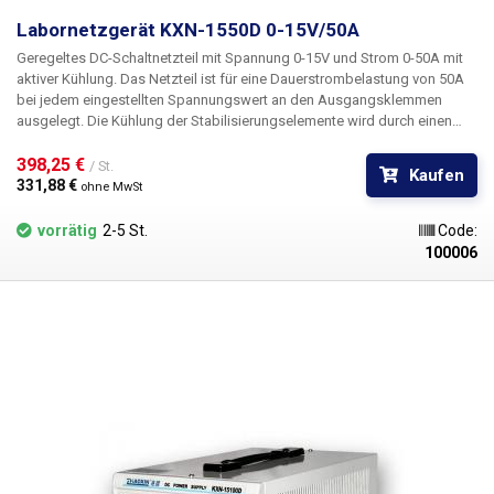
Labornetzgerät KXN-1550D 0-15V/50A
Geregeltes DC-Schaltnetzteil mit Spannung 0-15V und Strom 0-50A mit
aktiver Kühlung. Das Netzteil ist für eine Dauerstrombelastung von 50A
bei jedem eingestellten Spannungswert an den Ausgangsklemmen
ausgelegt. Die Kühlung der Stabilisierungselemente wird durch einen
eingebauten Ventilator gewährleistet. Für Anwendungen, die hohe
Stromlasten erfordern, sind auf der Rückseite des Gehäuses
398,25 € 
/ St.
Kaufen
Stromversorgungsanschlüsse vorgesehen. Ein Mehrgang-Potentiometer
331,88 € 
ohne MwSt
ermöglicht eine bequeme Spannungseinstellung.
vorrätig
2-5 St.
Code:
100006