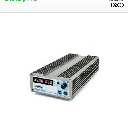
vier Ziffern für die Spannung und drei Ziffern für den Strom, sowie eine
102630
Kontrollsperre. Das Netzteil kann in den Betriebsarten Konstantstrom
(CV) und Konstantspannung (CV) betrieben werden, der aktuelle Status
wird durch LEDs auf der rechten Seite des Displays angezeigt.
Außerdem gibt es einen Kurzschlussschutz am Ausgang, eine OVP- und
OCP-Überwachung und einen Überhitzungsschutz. Das CPS-1610 kann
sowohl an 230V- als auch an 110V-Netzen betrieben werden. Die
Ausgangsklemmen des Netzteils sind Schraubklemmen und befinden
sich auf der Rückseite des Netzteils. Das gesamte Netzteil ist sehr klein,
120(B) - 62(H) - 200(T), leicht tragbar, wiegt 700g und das gesamte
Gehäuse ist aus einer gut aussehenden, profilierten Aluminiumlegierung
gefertigt. Aufgrund seiner Größe und Verarbeitung ist es ideal für die
Montage in Racks, in Serviceboxen, an Orten mit begrenztem
Platzangebot und für Anwendungen, bei denen das Netzteil häufig
bewegt werden muss.