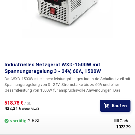
Serviceboxen, beengte Platzverhältnisse und Anwendungen, bei denen
das Netzteil häufig bewegt werden muss.
Industrielles Netzgerät WXD-1500W mit
Spannungsregelung 3 - 24V, 60A, 1500W
Das
WXD-1500W ist ein sehr leistungsfähiges Industrie-Schaltnetzteil mit
Spannungsregelung von 3 - 24V
, Stromstärke bis zu
60A
und einer
Gesamtleistung von
1500W
für anspruchsvolle Anwendungen. Das
Netzteil verfügt über ein rotes LED-Display zur Anzeige der
Ausgangsspannung und einen Schalter unterhalb des Displays, mit dem
518,78 € 
/ St.
Kaufen
die Stromaufnahme angezeigt werden kann. Die Anzeige ist dreistellig.
432,31 € 
ohne MwSt
Das Display zeigt die Werte mit einer Dezimalstelle an. Mit dem
Drehpotentiometer rechts neben dem Display ist eine
vorrätig
2-5 St.
Code:
Spannungsregelung von 2,5V bis 24,5V möglich. Das Netzteil verfügt
102379
über eine LED, die zur Anzeige der Stromversorgung dient. Das Gehäuse