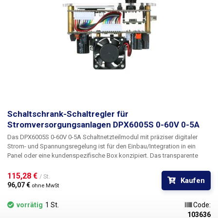
Modul eignet sich besonders für Heimwerkerlösungen von
Schaltnetzteilen oder Einbaupanels in Werkstatt / Servicecenter oder
Schullabor.
Lieferumfang:
Netzteil, Verdrahtung für
Leiterplattenanschluss.
Schaltschrank-Schaltregler für
Stromversorgungsanlagen DPX6005S 0-60V 0-5A
Das DPX6005S 0-60V 0-5A Schaltnetzteilmodul mit präziser digitaler
Strom- und Spannungsregelung ist für den Einbau/Integration in ein
Panel oder eine kundenspezifische Box konzipiert.
Das transparente
Polycarbonat-Hauptpanel mit schwarzem Hintergrund beherbergt ein
1,8"-Farb-LCD zur klaren Anzeige von Spannung, Strom und Leistung
115,28 € 
/ St.
Kaufen
und zur schnellen Einstellung aller erforderlichen Parameter. Das Modul
96,07 € 
ohne MwSt
ermöglicht eine stufenlose
Einstellung von Strom und Spannung im
Bereich von 0-60V / 0-5A mit einer Auflösung von zwei Dezimalstellen.
vorrätig
1 St.
Code:
Die Genauigkeit der Quellenabweichung beträgt nur +-10mA / +-10mV.
103636