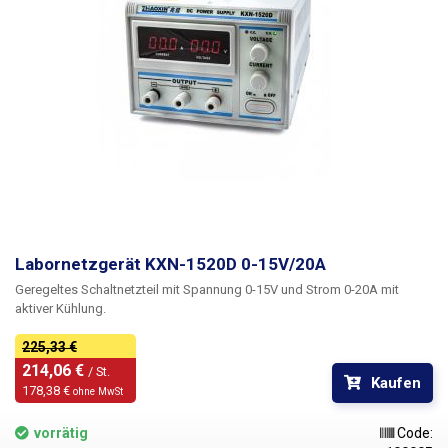
ist es ideal für die Montage in Racks, in Serviceboxen, an Orten mit
begrenztem Platzangebot und für Anwendungen, bei denen das Netzteil
häufig bewegt werden muss.
Labornetzgerät KXN-1520D 0-15V/20A
Geregeltes Schaltnetzteil mit Spannung 0-15V und Strom 0-20A mit
aktiver Kühlung.
225,33 €
214,06 € 
/ St.
Kaufen
178,38 € 
ohne MwSt
vorrätig
Code: