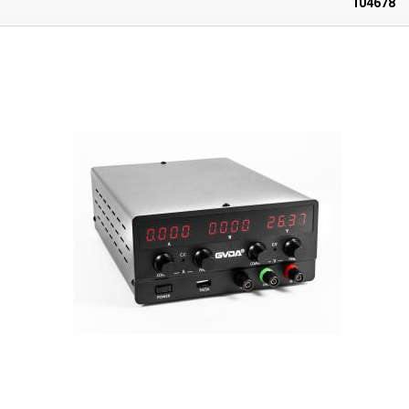
104678
Labornetzteil
kann in zwei CV-Modi betrieben werden -
Konstantspannung und CC und Konstantstrom
, es ist mit einem
Kurzschluss-, Überhitzungs-, Überspannungs- oder Überstromschutz
ausgestattet. Im Inneren des Netzteils befindet sich eine aktive Kühlung
(Lüfter). Auf der Vorderseite befinden sich
drei rote LED-Anzeigen, die
den Status von Spannung V, Strom A und Gesamtleistung W anzeigen.
Die sanfte Regulierung erfolgt über vier Potentiometer, zwei für jede
Variable, das erste für die Grobeinstellung der Variable und das zweite
für die
feine und präzise Einstellung des Wertes in der Größenordnung
von Zehnteln für die Spannung und in der Größenordnung von
Hundertsteln für den Strom.
Zwei rote LEDs neben den Potentiometern
zeigen den Betriebszustand der Gleichstrom- und
Wechselspannungsversorgung an, außerdem gibt es einen USB A
5V/2A-Ausgang und einen Hauptschalter an der Unterseite des Panels.
Die Ausgangsklemmen sind Schraubklemmen mit einem Loch für eine
Banane. Sie können eine Gabel/Öse (M5), blanken Draht bis zu 1,5 mm
Durchmesser oder klassische 4 mm Bananenstecker aufnehmen.
Lieferumfang:
Netzgerät GDVA SPS-H305, Netzkabel.