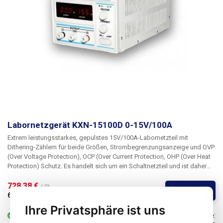
Labornetzgerät KXN-15100D 0-15V/100A
Extrem leistungsstarkes, gepulstes 15V/100A-Labornetzteil mit
Dithering-Zählern für beide Größen, Strombegrenzungsanzeige und OVP
(Over Voltage Protection), OCP (Over Current Protection, OHP (Over Heat
Protection) Schutz. Es handelt sich um ein Schaltnetzteil und ist daher
nicht annähernd so schwer wie andere Netzteile gleicher Leistung, die
mit einem herkömmlichen Transformator ausgestattet sind.
728,38 € 
/ St.
Kaufen
606,99 € 
ohne MwSt
Ihre Privatsphäre ist uns
vorrätig
6-25 St.
Code: