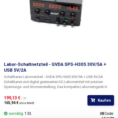
Erdungsdraht, Ausgangsdrähte M6-Öse - Stufenklemme.
Labor-Schaltnetzteil - GVDA SPS-H305 30V/5A +
USB 5V/2A
Schaltbares Labornetzteil - GVDA SPS-H305 30V/5A + USB 5V/2A
Schaltbares und digital gesteuertes DC-Labornetzteil mit präziser
Spannungs- und Stromeinstellung. Das kompakte Labornetzgerät in
schwarz ist
mit einer stufenlosen Regelung der Gleichspannung 0-30V
und des Stroms 0-5A ausgestattet
, es verfügt außerdem über einen
USB
199,13 € 
/ St.
Kaufen
A Ausgang 5V/2A
(ohne Regelung). darüber hinaus kann das Netzteil für
165,94 € 
ohne MwSt
eine Vielzahl von Anwendungen verwendet werden, wie z.B.:
Geräteentwicklung, Batterieladung, Elektrolyse, Galvanik,
vorrätig
1 St.
Code:
Elektronikprüfung und -wiederherstellung, Schulversuche. Das