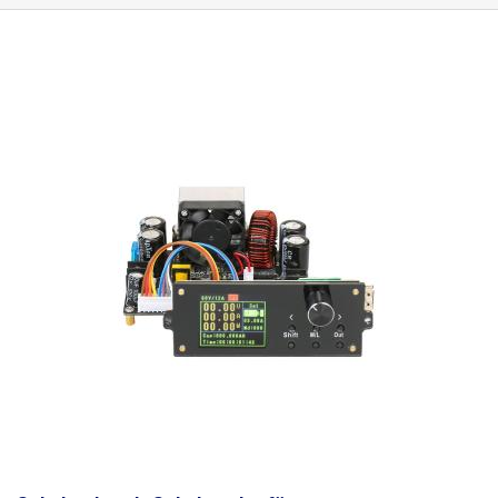
und OPP-Schutz einstellen, die Helligkeit des Displays regeln und die
Einstellungen in individuellen Makros (bis zu 10) speichern.
Auf zwei
dieser Makros (M1 und M2) kann direkt vom Hauptbildschirm aus
schnell zugegriffen werden. Außerdem gibt es eine Werte-Sperre. Die
Bedienung ist intuitiv und sehr einfach und erfolgt über einen
Inkrementaldrehschalter, drei Tasten zur Einstellung der Parameter und
eine Taste zum Ein- und Ausschalten des Stromversorgungsausgangs.
Das
Stromversorgungsmodul bietet 3 einstellbare Schutzfunktionen:
OVP - Überspannungsschutz, OCP - Überstromschutz und OPP -
Überleistungsschutz. Alle diese Schutzfunktionen können eingestellt
werden, und wenn diese Werte überschritten werden, wird die
Stromversorgung automatisch abgeschaltet. In der Verpackung
befinden sich zwei Module
(USB und Bluetooth
), die zur Kommunikation
und Steuerung des Netzteils mit einem PC oder Android-Gerät dienen. Es
kann jeweils nur ein Modul an das Netzteil angeschlossen werden, das
über das mitgelieferte Kabel mit Steckern verbunden wird.
Dank der
ausgefeilten PC-Software kann das Stromversorgungsmodul auch
wesentlich teurere Labornetzgeräte ersetzen.
Mit der PC-Software
lassen sich nicht nur Ausgangsstrom und -spannung einstellen und
kontrollieren, sondern auch die Leistung des Stromversorgungsmoduls
einfach und präzise steuern und programmieren. Mit der
Datengruppenfunktion können Sie bis zu zehn verschiedene Maker
direkt im Speicher des Moduls einrichten und speichern. Die genannten