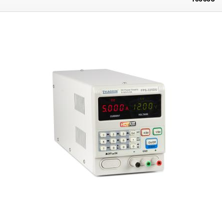
regeln müssen, z. B. 12 V, müssen wir eine Stromversorgung mit einer
Anordnung der Stromversorgungen DPS3005 und DPS5015
Spannung von mindestens 13,2 VDC, aber nicht mehr als 40 VDC an den
Verpackungsinhalt:
Metallbox für PCB-Netzteile, Lüfter, Modul für den
Eingang anschließen. Für dieses Schaltnetzteil empfehlen wir eines
Anschluss von Eingangs- und Lüfterstrom, Schalter, Eingangs- und
unserer Industrienetzteile zur externen Stromversorgung.
DPS3005
Ausgangsschraubklemmen, Drähte, Schrauben, Abstandshalter,
Stromversorgungsmodul, Bluetooth-Modul, USB-Modul, Kabel zum
Verkabelung, Silikonfüße.
Anschluss der Module. Software für Android und Windows ist auf der
Website des Herstellers erhältlich, der Link zur SW befindet sich im
Produkthandbuch. Die Software ist kompatibel mit WINDOWS 7/10,
Android 7 und höher. Laden Sie die Software HIERherunter