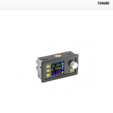
eine breite Palette von Anwendungen wie Geräteentwicklung,
104680
Batterieladung, Elektrolyse, Galvanik, Elektronikprüfung und -
wiederherstellung sowie für Schulversuche verwendet werden. Das
Labornetzteil
kann in zwei CV-Modi betrieben werden -
Konstantspannung und CC und Konstantstrom - und
ist mit einem
Schutz gegen Kurzschluss, Überhitzung, Überspannung oder Überstrom
ausgestattet. Im Inneren des Netzteils befindet sich eine aktive Kühlung
(Lüfter). Auf der Vorderseite befinden sich drei rote LED-Anzeigen, die
den Status von Spannung V, Strom A und Gesamtleistung W anzeigen.
Die sanfte Regulierung erfolgt über vier Potentiometer, zwei für jede
Variable, das erste für die Grobeinstellung der Variable und das zweite
für die feine und präzise Einstellung des Wertes in der Größenordnung
von Zehnteln für die Spannung und in der Größenordnung von
Hundertsteln für den Strom.zwei rote LEDs neben den Potentiometern
zeigen den Betriebszustand der Gleichstrom- und
Wechselspannungsversorgung an, außerdem gibt es einen USB A
5V/2A-Ausgang und einen Hauptschalter an der Unterseite des Panels.
Die
Ausgangsklemmen sind Schraubklemmen mit einem Loch für eine
Banane.
Sie können eine Gabel/Öse (M5), blanken Draht bis zu einem
Durchmesser von 1,5 mm oder klassische 4 mm Bananenstecker
aufnehmen. Das Netzteil muss auf der Rückseite einen Raum für den
Durchgang von aktiver Kühlluft haben, insbesondere wenn das Netzteil
dauerhaft in einem Kasten/Möbel oder an einer Wand installiert wird.
Lieferumfang:
Netzgerät GVDA SPS-H605, Netzkabel.