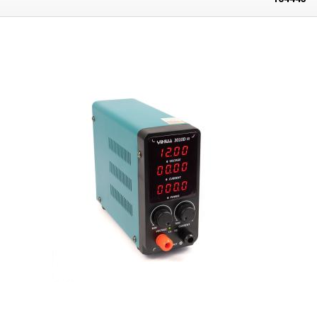
Schraubklemmen für die Befestigung der Gabel und Löcher für 4mm-
Bananen. Ein großes blaues LCD-Display dient der Anzeige aller
notwendigen Informationen und der Einstellung der V/A-Werte. Das
Netzteil kann in zwei Betriebsarten betrieben werden: CC (Constant
Current) und CV (Constant Voltage) und ist mit einem Überlast- und
Kurzschlussschutz ausgestattet. Zusätzlich zu den Ausgangsklemmen
befindet sich auf der Vorderseite ein USB-Anschluss, der bis zu 20 W
Leistung mit einer DC-Ausgangsspannung von 5V/9V/12V±0,2V liefern
kann, die je nach Ausgangsspannung 4A/2,5A/2A beträgt. Der USB-
Anschluss ist mit den Protokollen der Schnellladung 2.0 kompatibel.
Dieses Modell ist mit dem YIHUA IV Dockingrahmen kompatibel
Verpackungsinhalt.