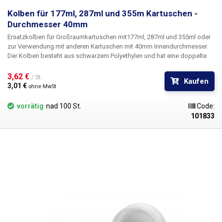
Kolben für 177ml, 287ml und 355m Kartuschen -
Durchmesser 40mm
Ersatzkolben
für Großraumkartuschen mit
177ml, 287ml und 355ml
oder
zur Verwendung mit anderen Kartuschen mit
40mm Innendurchmesser
.
Der Kolben besteht aus schwarzem Polyethylen und hat eine doppelte
Dichtung, die eine perfekte Abstreifung der Kartuschenwände und eine
genaue Dosierung garantiert. Der Kolben verschließt die Patrone und
3,62 € 
/ St.
Kaufen
ihren Inhalt zuverlässig luftdicht. Das Kolbenmaterial ist chlorid- und
3,01 € 
ohne MwSt
silikonfrei, beständig gegen Laugen, industrielle Lösungsmittel und
uneingeschränkt für eine Vielzahl von Flüssigkeiten wie Lötflussmittel,
vorrätig
nad 100 St.
Code:
Klebstoffe, Schmiermittel, Silber-Wärmeleitpasten, Farben, Tinten,
101833
Elektrolyte, Epoxidharze, Cyanacrylate, Silikone, Schmiermittel,
Schraubenkleber, SMT-Kleber, Verdünnungsmittel, Aktivatoren usw.
geeignet.