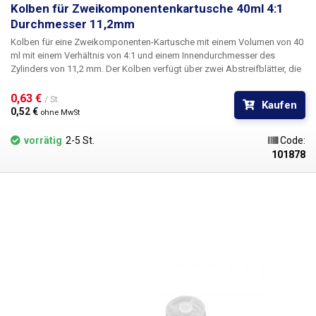
Kolben für Zweikomponentenkartusche 40ml 4:1
Durchmesser 11,2mm
Kolben
für eine Zweikomponenten-Kartusche mit einem Volumen von 40
ml mit einem Verhältnis von 4:1 und einem Innendurchmesser des
Zylinders
von 11,2 mm
. Der Kolben verfügt über zwei Abstreifblätter, die
ein perfektes Abstreifen gewährleisten, und einen Gummidichtungsring.
Durch das Einsetzen des Kolbens in die Kartusche wird der Inhalt
0,63 € 
/ St.
Kaufen
zuverlässig luftdicht verschlossen. Das Kolbenmaterial ist chlorid- und
0,52 € 
ohne MwSt
silikonfrei, beständig gegen Laugen, industrielle Lösungsmittel und
uneingeschränkt einsetzbar für eine Vielzahl von Flüssigkeiten wie z.B.
vorrätig
2-5 St.
Code:
Lötflussmittel, Klebstoffe, Schmiermittel, Silber-Wärmeleitpasten,
101878
Farben, Tinten, Elektrolyte, Epoxidharze, Cyanacrylate, Silikone,
Schmiermittel, Schraubenkleber, SMT-Kleber, Verdünner, Aktivatoren, etc.
Durchmesser: 11,2 mm