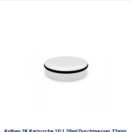
Kolben 2K Kartusche 10:1 38ml Durchmesser 22mm