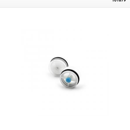
101879
wie Flussmittel, Klebstoffe, Schmiermittel, Silberwärmeleitpasten,
Farben, Tinten, Elektrolyte, Epoxidharze, Cyanacrylate, Silikone,
Schmiermittel, Schraubenkleber, SMT-Kleber, Verdünner, Aktivatoren usw.
Durchmesser: 15,8 mm