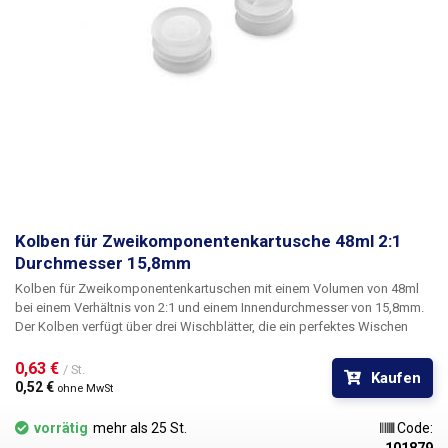
Kolben für Zweikomponentenkartusche 48ml 2:1
Durchmesser 15,8mm
Kolben
für Zweikomponentenkartuschen mit einem Volumen von 48ml
bei einem Verhältnis von 2:1 und einem Innendurchmesser
von 15,8mm
.
Der Kolben verfügt über drei Wischblätter, die ein perfektes Wischen
gewährleisten, und einen Dichtungsring. In der Mitte des Kolbens
befindet sich ein durchgehendes Loch, das mit einem Stopfen versehen
0,63 € 
/ St.
Kaufen
ist. Durch den Einbau des Kolbens in die Kartusche wird deren Inhalt
0,52 € 
ohne MwSt
zuverlässig luftdicht verschlossen. Das Kolbenmaterial ist frei von
Chloriden und Silikonen, beständig gegen Laugen und industrielle
vorrätig
mehr als 25 St.
Code:
Lösungsmittel und eignet sich für eine breite Palette von Flüssigkeiten