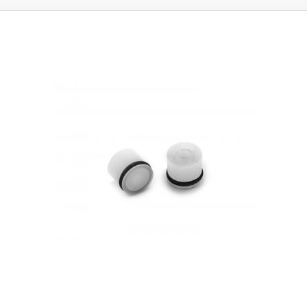
Cyanacrylate, Silikone, Schmiermittel, Schraubenkleber, SMT-Kleber,
Verdünner, Aktivatoren usw. Kompatibel mit unseren 40ml (Verhältnis
4:1) und 48ml (Verhältnis 2:1) Zweikomponenten-Kartuschen.
Durchmesser: 22,3 mm