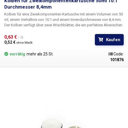
Kolben für Zweikomponentenkartusche 50ml 10:1
Durchmesser 8,4mm
Kolben
für eine Zweikomponenten-Kartusche mit einem Volumen von 50
ml, einem Verhältnis von 10:1 und einem Innendurchmesser
von 8,4 mm
.
Der Kolben verfügt über zwei Wischblätter, die ein perfektes Abwischen
gewährleisten, und einen Gummidichtungsring. Durch das Einsetzen des
Kolbens in die Kartusche ist deren Inhalt zuverlässig luftdicht
0,63 € 
/ St.
Kaufen
verschlossen. Das Kolbenmaterial ist chlorid- und silikonfrei, beständig
0,52 € 
ohne MwSt
gegen Laugen, industrielle Lösungsmittel und uneingeschränkt für eine
Vielzahl von Flüssigkeiten wie Lötflussmittel, Klebstoffe, Schmiermittel,
vorrätig
mehr als 25 St.
Code:
Silber-Wärmeleitpasten, Farben, Tinten, Elektrolyte, Epoxidharze,
101876
Cyanacrylate, Silikone, Schmiermittel, Schraubenkleber, SMT-Kleber,
Verdünner, Aktivatoren usw. verwendbar.
Durchmesser: 8,4 mm