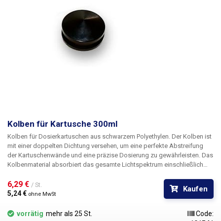
Kolben für Kartusche 300ml
Kolben für Dosierkartuschen aus schwarzem Polyethylen. Der Kolben ist
mit einer doppelten Dichtung versehen, um eine perfekte Abstreifung
der Kartuschenwände und eine präzise Dosierung zu gewährleisten. Das
Kolbenmaterial absorbiert das gesamte Lichtspektrum einschließlich
UV-Strahlung und ist für alle Farbvarianten der Patronen geeignet. Durch
das Einsetzen des Stopfens in die Kartusche wird deren Inhalt
6,29 € 
/ St.
Kaufen
zuverlässig luftdicht verschlossen.
5,24 € 
ohne MwSt
vorrätig
mehr als 25 St.
Code: