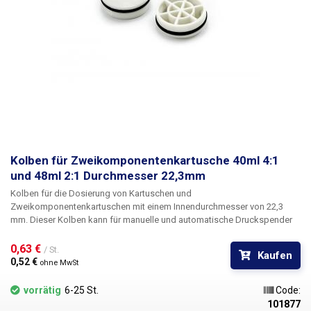
Kolben für Zweikomponentenkartusche 40ml 4:1
und 48ml 2:1 Durchmesser 22,3mm
Kolben
für die Dosierung von Kartuschen und
Zweikomponentenkartuschen mit einem Innendurchmesser von
22,3
mm
. Dieser Kolben kann für manuelle und automatische Druckspender
verwendet werden. Durch den Einbau des Kolbens in die Kartusche wird
deren Inhalt zuverlässig luftdicht verschlossen. Das Kolbenmaterial ist
0,63 € 
/ St.
Kaufen
frei von Chloriden und Silikonen, beständig gegen Laugen und
0,52 € 
ohne MwSt
industrielle Lösungsmittel und eignet sich für eine Vielzahl von
Flüssigkeiten wie Flussmittel, Klebstoffe, Schmiermittel,
vorrätig
6-25 St.
Code:
Silberwärmeleitpasten, Farben, Tinten, Elektrolyte, Epoxidharze,
101877