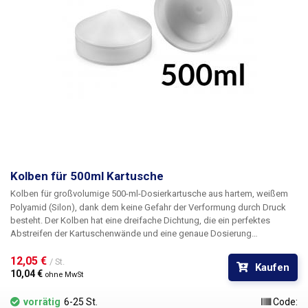
Kolben für 500ml Kartusche
Kolben für großvolumige 500-ml-Dosierkartusche
aus hartem, weißem
Polyamid (Silon), dank dem keine Gefahr der Verformung durch Druck
besteht. Der Kolben hat eine dreifache Dichtung, die ein perfektes
Abstreifen der Kartuschenwände und eine genaue Dosierung
gewährleistet. Der Kolben dient auch als luftdichter Verschluss der
Kartusche, die dank des Kolbens auch zur Aufbewahrung verwendet
12,05 € 
/ St.
Kaufen
werden kann. Allerdings muss eine Luer-Lock-Kartuschenkappe
10,04 € 
ohne MwSt
erworben werden. Der Kolben hat am Ende eine Gewindebohrung, die
mit einem Spezialwerkzeug (Ø6mm) leicht entfernt werden kann. Das
vorrätig
6-25 St.
Code: