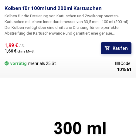
Kolben für 100ml und 200ml Kartuschen
Kolben für die Dosierung von Kartuschen und Zweikomponenten-
Kartuschen mit einem Innendurchmesser von 33,5 mm - 100 ml (200 ml).
Der Kolben verfügt über eine dreifache Dichtung für eine perfekte
Abstreifung der Kartuschenwände und garantiert eine genaue
Dosierung. Durch den steckbaren Schlauchanschluss kann dieser
Kolben sowohl für manuelle als auch für automatische Druckspender
1,99 € 
/ St.
Kaufen
verwendet werden. Ist der Kolben einmal in die Kartusche eingesetzt, ist
1,66 € 
ohne MwSt
der Inhalt zuverlässig luftdicht. Der Kolben ist beständig gegen die
meisten industriell verwendeten Kartuschenfüllungen.
vorrätig
mehr als 25 St.
Code:
101561