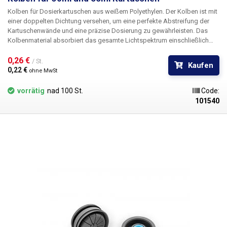
Kolben für Dosierkartuschen aus weißem Polyethylen. Der Kolben ist mit
einer doppelten Dichtung versehen, um eine perfekte Abstreifung der
Kartuschenwände und eine präzise Dosierung zu gewährleisten. Das
Kolbenmaterial absorbiert das gesamte Lichtspektrum einschließlich
UV-Strahlung und ist für alle Farbvarianten der Patronen geeignet. Durch
das Einsetzen des Stopfens in die Kartusche wird deren Inhalt
0,26 € 
/ St.
Kaufen
zuverlässig luftdicht verschlossen.
0,22 € 
ohne MwSt
vorrätig
nad 100 St.
Code:
101540