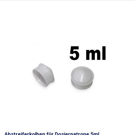
Abstreiferkolben für Dosierpatrone 5ml