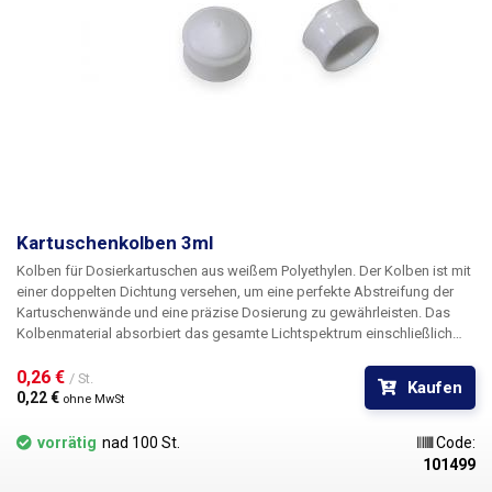
Kartuschenkolben 3ml
Kolben für Dosierkartuschen aus weißem Polyethylen. Der Kolben ist mit
einer doppelten Dichtung versehen, um eine perfekte Abstreifung der
Kartuschenwände und eine präzise Dosierung zu gewährleisten. Das
Kolbenmaterial absorbiert das gesamte Lichtspektrum einschließlich
UV-Strahlung und ist für alle Farbvarianten der Patronen geeignet. Durch
das Einsetzen des Stopfens in die Kartusche wird deren Inhalt
0,26 € 
/ St.
Kaufen
zuverlässig luftdicht verschlossen.
0,22 € 
ohne MwSt
vorrätig
nad 100 St.
Code:
101499