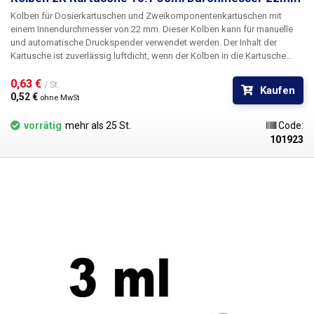
Kolben für Dosierkartuschen und Zweikomponentenkartuschen mit
einem Innendurchmesser von 22 mm. Dieser Kolben kann für manuelle
und automatische Druckspender verwendet werden. Der Inhalt der
Kartusche ist zuverlässig luftdicht, wenn der Kolben in die Kartusche
eingesetzt wird. Der Inhalt der Kartusche ist zuverlässig luftdicht, wenn
der Kolben in die Kartusche eingesetzt wird. Das Kolbenmaterial ist frei
0,63 € 
/ St.
Kaufen
von Chloriden und Silikonen, beständig gegen Laugen und industrielle
0,52 € 
ohne MwSt
Lösungsmittel und eignet sich für eine Vielzahl von Flüssigkeiten wie
Flussmittel, Klebstoffe, Schmiermittel, Silber-Wärmeleitpasten, Farben,
vorrätig
mehr als 25 St.
Code:
Tinten, Elektrolyte, Epoxidharze, Cyanacrylate, Silikone, Schmiermittel,
101923
Schraubenkleber, SMT-Kleber, Verdünner, Aktivatoren usw. Kompatibel
mit den Zweikomponenten-Kartuschen 2K 38ml (Verhältnis 10:1) aus
unserem Sortiment. Durchmesser: 22 mm