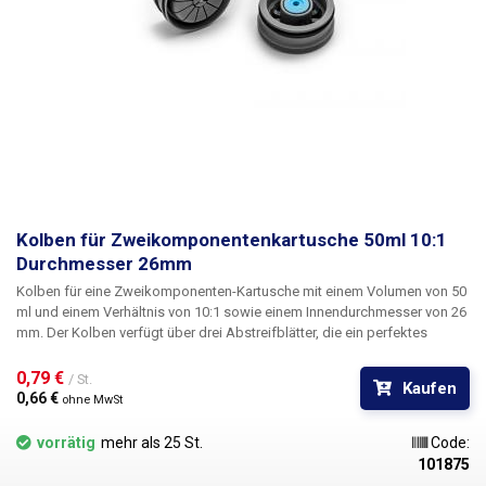
Kolben für Zweikomponentenkartusche 50ml 10:1
Durchmesser 26mm
Kolben
für eine Zweikomponenten-Kartusche mit einem Volumen von 50
ml und einem Verhältnis von 10:1 sowie einem Innendurchmesser
von 26
mm
. Der Kolben verfügt über drei Abstreifblätter, die ein perfektes
Abstreifen gewährleisten, und einen Dichtungsring. In der Mitte des
Kolbens befindet sich ein durchgehendes Loch, das mit einem Stopfen
0,79 € 
/ St.
Kaufen
versehen ist. Durch das Einsetzen des Kolbens in die Kartusche wird
0,66 € 
ohne MwSt
deren Inhalt zuverlässig luftdicht verschlossen. Das Kolbenmaterial ist
chlorid- und silikonfrei, beständig gegen Laugen und industrielle
vorrätig
mehr als 25 St.
Code:
Lösungsmittel und eignet sich für eine Vielzahl von Flüssigkeiten wie
101875
Flussmittel, Klebstoffe, Schmiermittel, Silber-Wärmeleitpasten, Farben,