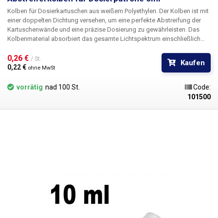
Kolben für Dosierkartuschen aus weißem Polyethylen. Der Kolben ist mit
einer doppelten Dichtung versehen, um eine perfekte Abstreifung der
Kartuschenwände und eine präzise Dosierung zu gewährleisten. Das
Kolbenmaterial absorbiert das gesamte Lichtspektrum einschließlich
UV-Strahlung und ist für alle Farbvarianten der Patronen geeignet. Durch
das Einsetzen des Stopfens in die Kartusche wird deren Inhalt
0,26 € 
/ St.
Kaufen
zuverlässig luftdicht verschlossen.
0,22 € 
ohne MwSt
vorrätig
nad 100 St.
Code:
101500