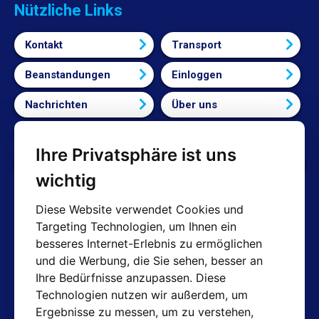
Nützliche Links
Kontakt
Transport
Beanstandungen
Einloggen
Nachrichten
Über uns
Bedingungen und Konditionen
Ihre Privatsphäre ist uns
Cookie-Einstellungen bearbeiten
wichtig
Diese Website verwendet Cookies und
Targeting Technologien, um Ihnen ein
AT-Kontakte
besseres Internet-Erlebnis zu ermöglichen
und die Werbung, die Sie sehen, besser an
Shop: info@hotair.cz
Ihre Bedürfnisse anzupassen. Diese
+420 603 357 606 (Nur Englisch)
Technologien nutzen wir außerdem, um
Mo-Fr: 7:30 – 15:00
Ergebnisse zu messen, um zu verstehen,