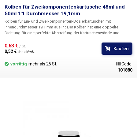
Kolben für Zweikomponentenkartusche 48ml und
50ml 1:1 Durchmesser 19,1mm
Kolben
für Ein- und Zweikomponenten-Dosierkartuschen
mit
Innendurchmesser 19,1 mm
aus PP. Der Kolben hat eine doppelte
Dichtung für eine perfekte Abstreifung der Kartuschenwände und
garantiert eine präzise Dosierung. Durch Einsetzen des Kolbens in die
Kartusche wird deren Inhalt zuverlässig luftdicht verschlossen. Das
0,63 € 
/ St.
Kaufen
Kolbenmaterial ist chlorid- und silikonfrei, beständig gegen Laugen und
0,52 € 
ohne MwSt
industrielle Lösungsmittel und eignet sich für eine breite Palette von
Flüssigkeiten wie Flussmittel, Klebstoffe, Schmiermittel, Silber-
vorrätig
mehr als 25 St.
Code:
Wärmeleitpasten, Farben, Tinten, Elektrolyte, Epoxidharze, Cyanacrylate,
101880
Silikone, Schmiermittel, Schraubenkleber, SMT-Kleber, Verdünner,
Aktivatoren usw.