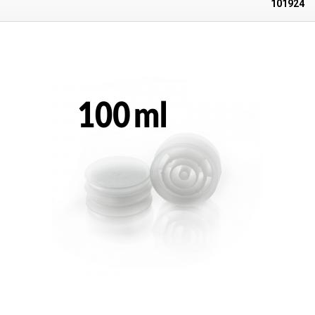
101924
Schraubenkleber, SMT-Kleber, Verdünner, Aktivatoren usw. Kompatibel
mit den Zweikomponenten-Kartuschen 2K 38ml (Verhältnis 10:1) aus
unserem Sortiment. Durchmesser: 7 mm