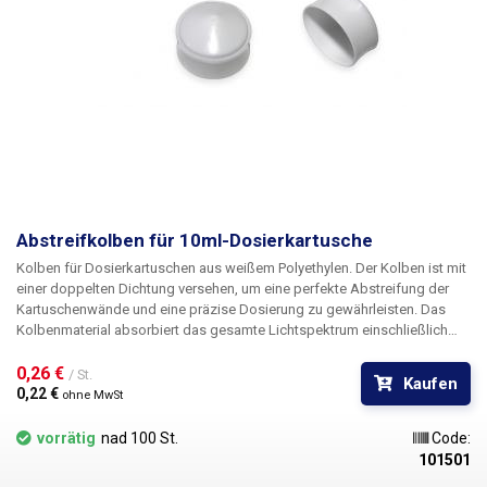
Abstreifkolben für 10ml-Dosierkartusche
Kolben für Dosierkartuschen aus weißem Polyethylen. Der Kolben ist mit
einer doppelten Dichtung versehen, um eine perfekte Abstreifung der
Kartuschenwände und eine präzise Dosierung zu gewährleisten. Das
Kolbenmaterial absorbiert das gesamte Lichtspektrum einschließlich
UV-Strahlung und ist für alle Farbvarianten der Patronen geeignet. Durch
das Einsetzen des Stopfens in die Kartusche wird deren Inhalt
0,26 € 
/ St.
Kaufen
zuverlässig luftdicht verschlossen.
0,22 € 
ohne MwSt
vorrätig
nad 100 St.
Code:
101501