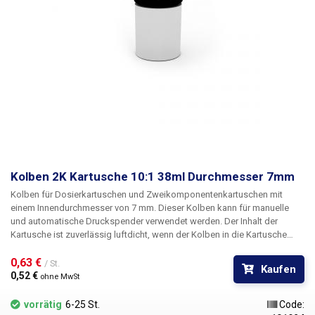
Kolben 2K Kartusche 10:1 38ml Durchmesser 7mm
Kolben für Dosierkartuschen und Zweikomponentenkartuschen mit
einem Innendurchmesser von 7 mm. Dieser Kolben kann für manuelle
und automatische Druckspender verwendet werden. Der Inhalt der
Kartusche ist zuverlässig luftdicht, wenn der Kolben in die Kartusche
eingesetzt ist. Der Inhalt der Kartusche ist zuverlässig luftdicht, wenn der
Kolben in die Kartusche eingesetzt ist. Das Kolbenmaterial ist frei von
0,63 € 
/ St.
Kaufen
Chloriden und Silikonen, beständig gegen Laugen und industrielle
0,52 € 
ohne MwSt
Lösungsmittel und eignet sich für eine Vielzahl von Flüssigkeiten wie
Flussmittel, Klebstoffe, Schmiermittel, Silber-Wärmeleitpasten, Farben,
vorrätig
6-25 St.
Code:
Tinten, Elektrolyte, Epoxidharze, Cyanacrylate, Silikone, Schmiermittel,