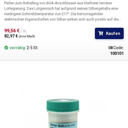
Perlen zum Reballing von BGA-Anschlüssen aus bleifreier ternärer
Lotlegierung. Das Lotgemisch hat aufgrund seines Silbergehalts eine
niedrigere Schmelztemperatur von 217°. Die hervorragenden
elektrischen Eigenschaften von Silber wirken sich auch positiv auf die
Leitfähigkeit des Lots aus. Außerdem erhöht es die Benetzbarkeit und
Festigkeit der Verbindung.
99,56 € 
/ St.
Kaufen
82,97 € 
ohne MwSt
vorrätig
2-5 St.
Code:
100101