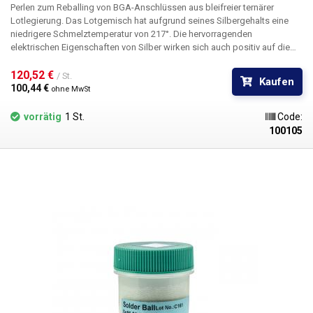
Perlen zum Reballing von BGA-Anschlüssen aus bleifreier ternärer
Lotlegierung. Das Lotgemisch hat aufgrund seines Silbergehalts eine
niedrigere Schmelztemperatur von 217°. Die hervorragenden
elektrischen Eigenschaften von Silber wirken sich auch positiv auf die
Leitfähigkeit des Lots aus. Außerdem erhöht es die Benetzbarkeit und
Festigkeit der Verbindung.
120,52 € 
/ St.
Kaufen
100,44 € 
ohne MwSt
vorrätig
1 St.
Code:
100105