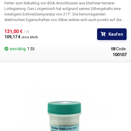
Perlen zum Reballing von BGA-Anschlüssen aus bleifreier ternärer
Lotlegierung. Das Lotgemisch hat aufgrund seines Silbergehalts eine
niedrigere Schmelztemperatur von 217°. Die hervorragenden
elektrischen Eigenschaften von Silber wirken sich auch positiv auf die
Leitfähigkeit des Lots aus. Außerdem erhöht es die Benetzbarkeit und
Festigkeit der Verbindung.
131,00 € 
/ St.
Kaufen
109,17 € 
ohne MwSt
vorrätig
1 St.
Code:
100107