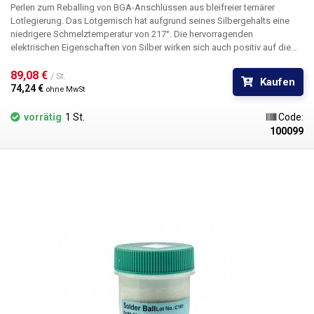
Perlen zum Reballing von BGA-Anschlüssen aus bleifreier ternärer
Lotlegierung. Das Lotgemisch hat aufgrund seines Silbergehalts eine
niedrigere Schmelztemperatur von 217°. Die hervorragenden
elektrischen Eigenschaften von Silber wirken sich auch positiv auf die
Leitfähigkeit des Lots aus. Außerdem erhöht es die Benetzbarkeit und
Festigkeit der Verbindung.
89,08 € 
/ St.
Kaufen
74,24 € 
ohne MwSt
vorrätig
1 St.
Code:
100099