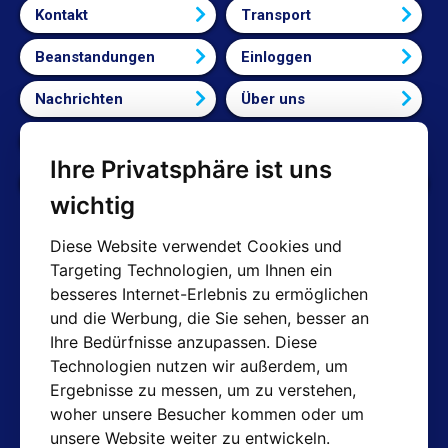
Kontakt
Transport
Beanstandungen
Einloggen
Nachrichten
Über uns
Bedingungen und Konditionen
Ihre Privatsphäre ist uns
Cookie-Einstellungen bearbeiten
wichtig
Diese Website verwendet Cookies und
Targeting Technologien, um Ihnen ein
AT-Kontakte
besseres Internet-Erlebnis zu ermöglichen
und die Werbung, die Sie sehen, besser an
Shop: info@hotair.cz
Ihre Bedürfnisse anzupassen. Diese
+420 603 357 606 (Nur Englisch)
Technologien nutzen wir außerdem, um
Mo-Fr: 7:30 – 15:00
Ergebnisse zu messen, um zu verstehen,
Technische Abteilung: servis@hotair.cz
woher unsere Besucher kommen oder um
Ausgabe von Waren
unsere Website weiter zu entwickeln.