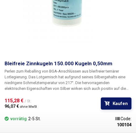
Bleifreie Zinnkugeln 150.000 Kugeln 0,50mm
Perlen zum Reballing von BGA-Anschlüssen aus bleifreier ternärer
Lotlegierung. Das Lotgemisch hat aufgrund seines Silbergehalts eine
niedrigere Schmelztemperatur von 217°. Die hervorragenden
elektrischen Eigenschaften von Silber wirken sich auch positiv auf die
Leitfähigkeit des Lots aus. Außerdem erhöht es die Benetzbarkeit und
Festigkeit der Verbindung.
115,28 € 
/ St.
Kaufen
96,07 € 
ohne MwSt
vorrätig
2-5 St.
Code:
100104