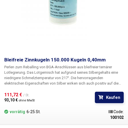
Bleifreie Zinnkugeln 150.000 Kugeln 0,40mm
Perlen zum Reballing von BGA-Anschlüssen aus bleifreier ternärer
Lotlegierung. Das Lotgemisch hat aufgrund seines Silbergehalts eine
niedrigere Schmelztemperatur von 217°. Die hervorragenden
elektrischen Eigenschaften von Silber wirken sich auch positiv auf die
Leitfähigkeit des Lots aus. Außerdem erhöht es die Benetzbarkeit und
Festigkeit der Verbindung.
111,72 € 
/ St.
Kaufen
93,10 € 
ohne MwSt
vorrätig
6-25 St.
Code:
100102