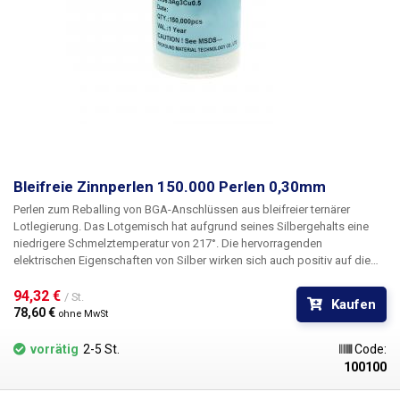
Bleifreie Zinnperlen 150.000 Perlen 0,30mm
Perlen zum Reballing von BGA-Anschlüssen aus bleifreier ternärer
Lotlegierung. Das Lotgemisch hat aufgrund seines Silbergehalts eine
niedrigere Schmelztemperatur von 217°. Die hervorragenden
elektrischen Eigenschaften von Silber wirken sich auch positiv auf die
Leitfähigkeit des Lots aus. Außerdem erhöht es die Benetzbarkeit und
Festigkeit der Verbindung.
94,32 € 
/ St.
Kaufen
78,60 € 
ohne MwSt
vorrätig
2-5 St.
Code:
100100