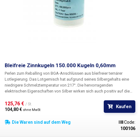
Bleifreie Zinnkugeln 150.000 Kugeln 0,60mm
Perlen zum Reballing von BGA-Anschlüssen aus bleifreier ternärer
Lotlegierung. Das Lotgemisch hat aufgrund seines Silbergehalts eine
niedrigere Schmelztemperatur von 217°. Die hervorragenden
elektrischen Eigenschaften von Silber wirken sich auch positiv auf die
Leitfähigkeit des Lots aus. Außerdem erhöht es die Benetzbarkeit und
Festigkeit der Verbindung.
125,76 € 
/ St.
Kaufen
104,80 € 
ohne MwSt
Die Waren sind auf dem Weg
Code:
100106