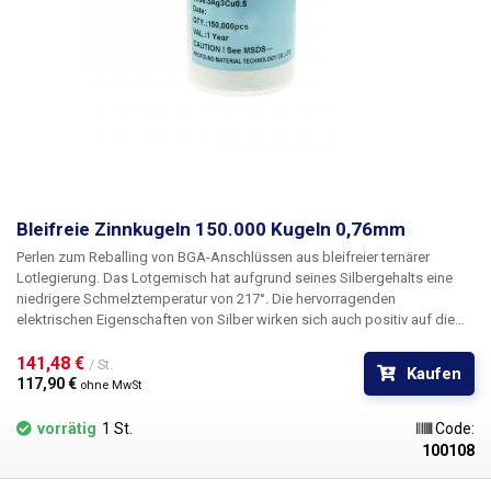
Bleifreie Zinnkugeln 150.000 Kugeln 0,76mm
Perlen zum Reballing von BGA-Anschlüssen aus bleifreier ternärer
Lotlegierung. Das Lotgemisch hat aufgrund seines Silbergehalts eine
niedrigere Schmelztemperatur von 217°. Die hervorragenden
elektrischen Eigenschaften von Silber wirken sich auch positiv auf die
Leitfähigkeit des Lots aus. Außerdem erhöht es die Benetzbarkeit und
Festigkeit der Verbindung.
141,48 € 
/ St.
Kaufen
117,90 € 
ohne MwSt
vorrätig
1 St.
Code:
100108