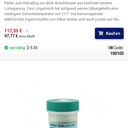
Perlen zum Reballing von BGA-Anschlüssen aus bleifreier ternärer
Lotlegierung. Das Lotgemisch hat aufgrund seines Silbergehalts eine
niedrigere Schmelztemperatur von 217°. Die hervorragenden
elektrischen Eigenschaften von Silber wirken sich auch positiv auf die
Leitfähigkeit des Lots aus. Außerdem erhöht es die Benetzbarkeit und
Festigkeit der Verbindung.
117,33 € 
/ St.
Kaufen
97,77 € 
ohne MwSt
vorrätig
2-5 St.
Code:
100103