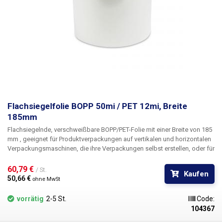
Flachsiegelfolie BOPP 50mi / PET 12mi, Breite
185mm
Flachsiegelnde, verschweißbare BOPP/PET-Folie mit einer Breite von 185
mm
, geeignet für Produktverpackungen auf vertikalen und horizontalen
Verpackungsmaschinen, die ihre Verpackungen selbst erstellen, oder für
das Verschließen von Menüboxen und Boxen mit verzehrfertigen
Lebensmitteln mit Hilfe von Siegelpackern. Die schweißbare Folie eignet
60,79 € 
/ St.
Kaufen
sich für die Verpackung von Backwaren, Lebensmitteln (Nudeln, Kekse,
50,66 € 
ohne MwSt
Müsli, Süßwaren, Chips, Nüsse, Trockenfrüchte, Tiefkühlprodukte,
Baguettes), Schüttgut (Tee, Mehl, Kaffee, Nahrungsergänzungsmittel).
vorrätig
2-5 St.
Code:
Folien werden auch häufig für die Verpackung von z. B. Papierprodukten
104367
oder Drogeriewaren verwendet.
Im Vergleich zu herkömmlichen PP/PET-