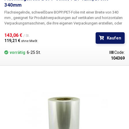
340mm
Flachsiegelnde, schweißbare BOPP/PET-Folie mit einer Breite von 340
mm
, geeignet für Produktverpackungen auf vertikalen und horizontalen
Verpackungsmaschinen, die ihre eigenen Verpackungen erstellen, oder
für das Verschließen von Menüboxen und verzehrfertigen Boxen mit
Siegelpackern. Die schweißbare Folie eignet sich für die Verpackung
143,06 € 
/ St.
Kaufen
von Backwaren, Lebensmitteln (Nudeln, Kekse, Müsli, Süßwaren, Chips,
119,21 € 
ohne MwSt
Nüsse, Trockenfrüchte, Tiefkühlprodukte, Baguettes), Schüttgut (Tee,
Mehl, Kaffee, Nahrungsergänzungsmittel). Folien werden auch häufig für
vorrätig
6-25 St.
Code:
die Verpackung von z. B. Papierprodukten oder Drogeriewaren
104369
verwendet.
Im Vergleich zu herkömmlichen PP/PET-Folien ist BOPP/PET
härter und erfordert höhere Schweißtemperaturen. Normalerweise 165 -
175 Grad. Für weitere Informationen wenden Sie sich bitte an unsere
technische Abteilung.