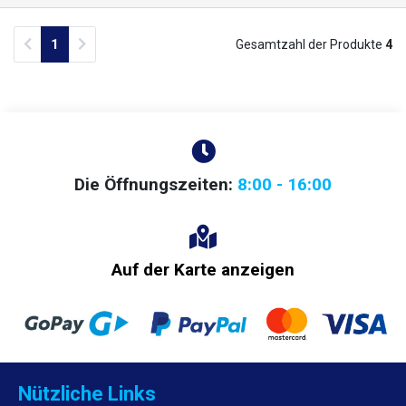
Folien ist BOPP/PET härter und erfordert höhere Schweißtemperaturen.
Normalerweise 165 - 175 Grad. Für weitere Informationen wenden Sie
Previous
Next
1
Gesamtzahl der Produkte
4
sich bitte an unsere technische Abteilung.
Die Öffnungszeiten:
8:00 - 16:00
Auf der Karte anzeigen
Nützliche Links