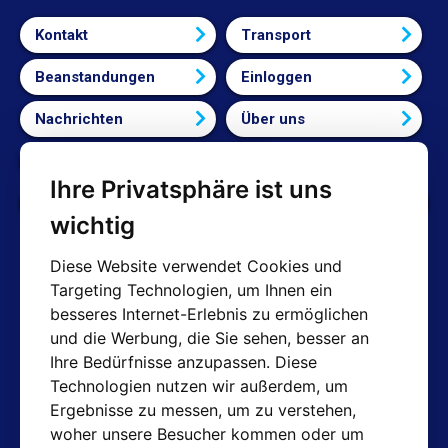
Kontakt
Transport
Beanstandungen
Einloggen
Nachrichten
Über uns
Bedingungen und Konditionen
Ihre Privatsphäre ist uns
Cookie-Einstellungen bearbeiten
wichtig
Diese Website verwendet Cookies und
Targeting Technologien, um Ihnen ein
AT-Kontakte
besseres Internet-Erlebnis zu ermöglichen
und die Werbung, die Sie sehen, besser an
Shop: info@hotair.cz
Ihre Bedürfnisse anzupassen. Diese
+420 603 357 606 (Nur Englisch)
Technologien nutzen wir außerdem, um
Mo-Fr: 7:30 – 15:00
Ergebnisse zu messen, um zu verstehen,
Technische Abteilung: servis@hotair.cz
woher unsere Besucher kommen oder um