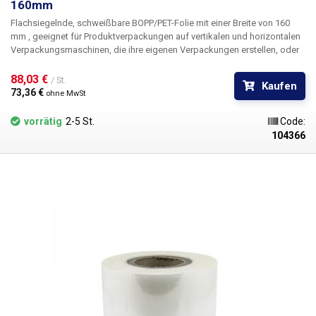
160mm
Flachsiegelnde, schweißbare BOPP/PET-Folie mit einer Breite von 160
mm
, geeignet für Produktverpackungen auf vertikalen und horizontalen
Verpackungsmaschinen, die ihre eigenen Verpackungen erstellen, oder
für das Verschließen von Menüboxen und verzehrfertigen Boxen mit
Siegelpackern. Die schweißbare Folie eignet sich für die Verpackung
88,03 € 
/ St.
Kaufen
von Backwaren, Lebensmitteln (Nudeln, Kekse, Müsli, Süßwaren, Chips,
73,36 € 
ohne MwSt
Nüsse, Trockenfrüchte, Tiefkühlprodukte, Baguettes), Schüttgut (Tee,
Mehl, Kaffee, Nahrungsergänzungsmittel). Folien werden auch häufig für
vorrätig
2-5 St.
Code:
die Verpackung von z. B. Papierprodukten oder Drogeriewaren
104366
verwendet.
Im Vergleich zu herkömmlichen PP/PET-Folien ist BOPP/PET
härter und erfordert höhere Schweißtemperaturen. Normalerweise 165 -
175 Grad. Für weitere Informationen wenden Sie sich bitte an unsere
technische Abteilung.