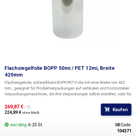
Flachsiegelfolie BOPP 50mi / PET 12mi, Breite
420mm
Flachsiegelnde, schweißbare BOPP/PET-Folie mit einer Breite von 420
mm
, geeignet für Produktverpackungen auf vertikalen und horizontalen
Verpackungsmaschinen, die ihre Verpackungen selbst erstellen, oder für
das Verschließen von Menüboxen und Boxen mit verzehrfertigen
Lebensmitteln mit Hilfe von Siegelpackern. Die schweißbare Folie eignet
269,87 € 
/ St.
Kaufen
sich für die Verpackung von Backwaren, Lebensmitteln (Nudeln, Kekse,
224,89 € 
ohne MwSt
Müsli, Süßwaren, Chips, Nüsse, Trockenfrüchte, Tiefkühlprodukte,
Baguettes), Schüttgut (Tee, Mehl, Kaffee, Nahrungsergänzungsmittel).
vorrätig
6-25 St.
Code:
Folien werden auch häufig für die Verpackung von z. B. Papierprodukten
104371
oder Drogeriewaren verwendet.
Im Vergleich zu herkömmlichen PP/PET-