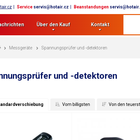
air.cz
Service
servis@hotair.cz
Beanstandungen
servis@hotair
achrichten
Über den Kauf
Kontakt
Messgeräte
Spannungsprüfer und -detektoren
nnungsprüfer und -detektoren
tandardverschiebung
 Vom billigsten
 Von den teuers