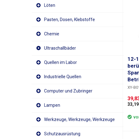
Löten
Pasten, Dosen, Klebstoffe
Chemie
Ultraschallbäder
12-1
Quellen im Labor
berü
Span
Industrielle Quellen
Betr
XY-B0
Computer und Zubringer
Wechs
39,83
12-10
33,19 
Lampen
einfac
berüh
strom
vo
Werkzeuge, Werkzeuge, Werkzeuge
und Ge
Gerät 
Schutzausrüstung
automa