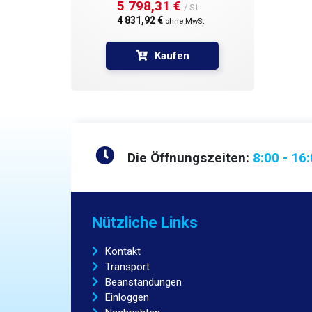
5 798,31 € 
/ St.
4 831,92 € 
ohne MwSt
Kaufen
Die Öffnungszeiten:
8:00 - 16
Nützliche Links
Kontakt
Transport
Beanstandungen
Einloggen