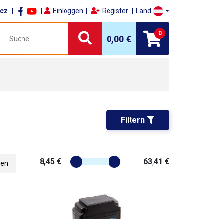
.cz
Einloggen
Register
Land
0
0,00 €
Filtern 
8,45 €
63,41 €
ten