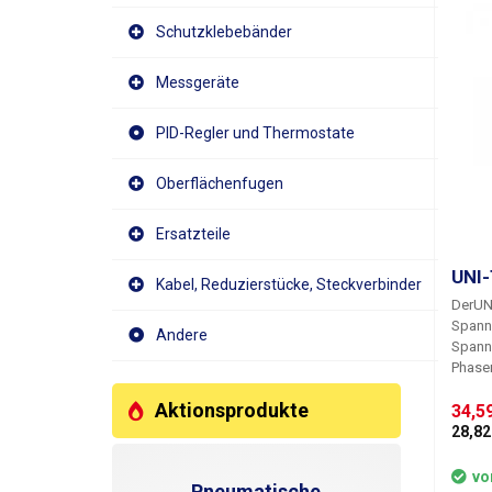
im Sp
manuel
Schutzklebebänder
Empfin
Drehra
Messgeräte
Beispi
stromf
verfei
PID-Regler und Thermostate
Bereic
Empfin
Oberflächenfugen
zum Be
von S
Ersatzteile
Geräte
müsse
UNI-
Spannu
Kabel, Reduzierstücke, Steckverbinder
Spannu
Der
UNI
auch d
Spann
Andere
dem G
Spann
LED-Ba
Phase
nach u
Leitfä
Signal
Aktionsprodukte
robuste
34,59
Detekt
Instru
28,82 
Detekt
Bedien
Leuch
Anzei
vo
des Ge
Pneumatische