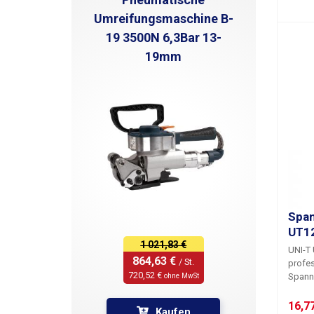
12-690
ausges
Tasche
Umreifungsmaschine B-
kann S
Messu
19 3500N 6,3Bar 13-
von 5 
Lichtv
Signal
Messu
19mm
Der De
verwen
betrie
Gehäus
ist.
Pa
andere
Prüfge
AC/DC
Leitfä
Prüfun
Tasche
Batter
Kurzsc
Span
UT12
1 021,83 €
UNI-T
864,63 € 
/ St.
profes
720,52 € 
Spann
ohne MwSt
akust
Vibra
16,77
Kaufen