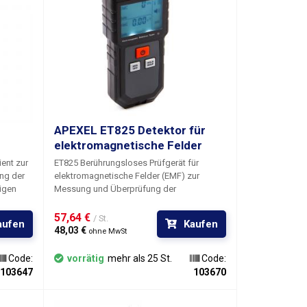
APEXEL ET825 Detektor für
elektromagnetische Felder
ent zur
ET825 Berührungsloses Prüfgerät für
ng der
elektromagnetische Felder (EMF) zur
igen
Messung und Überprüfung der
elektromagnetischen Verträglichkeit und
e das
der Sicherheitsstandards.
Das Gerät zeigt
57,64 € 
/ St.
aufen
Kaufen
e oder
automatisch die elektrische und
48,03 € 
ohne MwSt
magnetische Induktion bei el. geräte und
auf der
Leitungen, elektrische Magnete, Motoren,
Code:
vorrätig
mehr als 25 St.
Code:
 zeigen
Transformatoren, Sender, Umspannwerke
103647
103670
htig
und andere Orte mit erhöhter EMF-
ch zu
Strahlung. Zur Anzeige der Messwerte
derseite
dient ein großes, 44x32mm großes
,