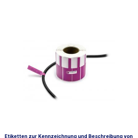
Etiketten können z. B. mit einem Permanentmarker, verschiedenen CD-
Markern, Tinten-(Kugel-)schreibern und gewöhnlichen Bleistiften
beschriftet werden. Das Beschreiben mit einem Kugelschreiber ist nicht
möglich. Die Etiketten sind wasserfest. Konzipiert für Leiter
bis zu einem
maximalen Durchmesser von 8mm
. Kann auch für größere
Leiterdurchmesser verwendet werden, jedoch muss eine geringere
Klebekraft berücksichtigt werden. Abmessungen: 70 x 12 mm Länge des
Trägerteils (Band): 30mm Menge: 500Stück Farbe: orange
Etiketten zur Kennzeichnung und Beschreibung von