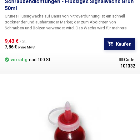
Schraubendichtungen - Flüssiges Signalwachs Grün
50ml
Grünes Flüssigwachs auf Basis von Nitroverdünnung ist ein schnell
trocknender und aushärtender Marker, der zum Abdichten von
Schrauben und Bolzen verwendet wird. Das Wachs wird für mehrere
Zwecke verwendet: als Versiegelung, um ein unbefugtes Lösen von
Schrauben zu verhindern. Es dient auch als Sicherungsmittel, um das
9,43 € 
/ St.
Kaufen
spontane Lösen von Schrauben für mechanische und elektronische
7,86 € 
ohne MwSt
Tischgeräte zu verhindern. Darüber hinaus kann es als Markierung für
Schrauben verwendet werden, die für den Betrieb und die Wartung des
vorrätig
nad 100 St.
Code:
Geräts wichtig sind.
101332