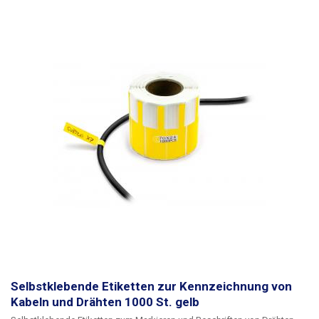
Beschreiben mit einem Kugelschreiber ist nicht möglich. Die Etiketten
sind wasserfest. Konzipiert für Leiter
bis zu einem maximalen
Durchmesser von 8 mm
. Kann auch für größere Leiterdurchmesser
verwendet werden, allerdings ist dann eine geringere Klebekraft
erforderlich. Abmessungen: 70 x 12 mm Länge des Trägerteils (Band):
30 mm Menge: 1000Stück Farbe: weiß
Selbstklebende Etiketten zur Kennzeichnung von
Kabeln und Drähten 1000 St. gelb