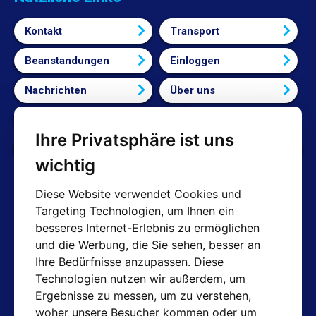
Kontakt
Transport
Beanstandungen
Einloggen
Nachrichten
Über uns
Bedingungen und Konditionen
Ihre Privatsphäre ist uns
Cookie-Einstellungen bearbeiten
wichtig
Diese Website verwendet Cookies und
Targeting Technologien, um Ihnen ein
AT-Kontakte
besseres Internet-Erlebnis zu ermöglichen
und die Werbung, die Sie sehen, besser an
Shop: info@hotair.cz
Ihre Bedürfnisse anzupassen. Diese
+420 603 357 606 (Nur Englisch)
Technologien nutzen wir außerdem, um
Mo-Fr: 7:30 – 15:00
Ergebnisse zu messen, um zu verstehen,
Technische Abteilung: servis@hotair.cz
woher unsere Besucher kommen oder um