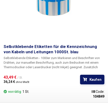
Selbstklebende Etiketten für die Kennzeichnung
von Kabeln und Leitungen 1000St. blau
Selbstklebende Etiketten - 1000er zum Markieren und Beschriften von
Drähten
, zur manuellen Beschriftung, auch zum Bedrucken mit einem
Thermodrucker oder Laserdrucker (nicht Inkjet) geeignet. Zusätzlich
bieten wir die
Möglichkeit des kundenspezifischen Drucks
in schwarz
einschließlich der Nummerierung. Für Informationen über die
43,49 € 
/ St.
Kaufen
Bedruckung kontaktieren Sie bitte unsere Verkaufsabteilung
+420 603
36,24 € 
ohne MwSt
357 606
. Ideal
für die Kennzeichnung von Kabeln in Schaltschränken und
Verteilerkästen
zur einfachen Identifizierung der einzelnen Kabel. Zur
vorrätig
1 St.
Code:
besseren Identifizierung der Kabel sind die Etiketten in fünf
104849
verschiedenen Farben erhältlich - rot, orange, gelb, weiß, lila. Die
Etiketten können z. B. mit einem Permanentmarker, verschiedenen CD-