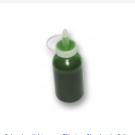
einem Permanentmarker, verschiedenen CD-Markern, Tinten-
(Kugel-)stiften und normalen Bleistiften beschriftet werden. Das
Beschreiben mit einem Kugelschreiber ist nicht möglich. Die Etiketten
sind wasserfest. Konzipiert für Leiter
bis zu einem maximalen
Durchmesser von 8mm
. Kann auch für größere Leiterdurchmesser
verwendet werden, jedoch muss eine geringere Klebekraft
berücksichtigt werden.
Abmessungen:
70 x 12 mm
Länge des
Trägerteils (Band):
30mm
Menge: 500Stück
Farbe:
blau