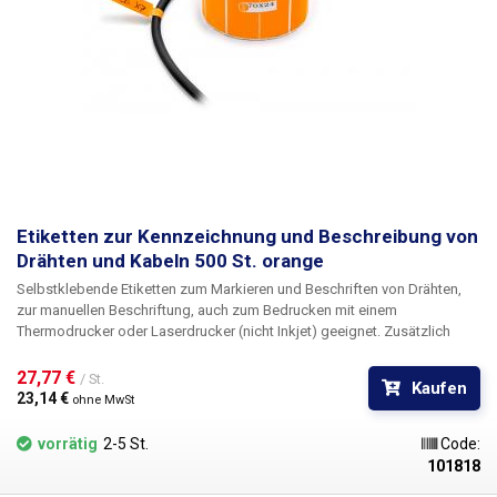
Etiketten zur Kennzeichnung und Beschreibung von
Drähten und Kabeln 500 St. orange
Selbstklebende Etiketten zum Markieren und Beschriften von Drähten
,
zur manuellen Beschriftung, auch zum Bedrucken mit einem
Thermodrucker oder Laserdrucker (nicht Inkjet) geeignet. Zusätzlich
bieten wir die Möglichkeit eines
kundenspezifischen Drucks
in schwarz
einschließlich Nummerierung. Für Informationen über die Bedruckung
27,77 € 
/ St.
Kaufen
kontaktieren Sie bitte unsere Verkaufsabteilung
+420 603 357 606
. Ideal
23,14 € 
ohne MwSt
für die Kennzeichnung von Kabeln in Schaltschränken und
Verteilerkästen
zur einfachen Identifizierung der einzelnen Kabel. Für
vorrätig
2-5 St.
Code:
eine noch bessere Identifizierung der Kabel sind die Etiketten in fünf
101818
verschiedenen Farben erhältlich - rot,
orange
, gelb, weiß, violett. Die