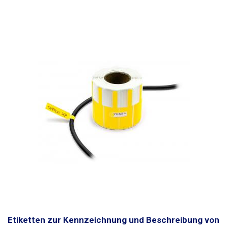
Markern, Tinten-(Kugel-)stiften und normalen Bleistiften beschriftet
werden. Das Beschreiben mit einem Kugelschreiber ist nicht möglich.
Die Etiketten sind wasserfest. Konzipiert für Leiter
bis zu einem
maximalen Durchmesser von 8mm
. Kann auch für größere
Leiterdurchmesser verwendet werden, jedoch muss eine geringere
Klebekraft berücksichtigt werden. Abmessungen: 70 x 12 mm Länge des
Trägerteils (Band): 30mm Menge: 500Stück Farbe: weiß
Etiketten zur Kennzeichnung und Beschreibung von