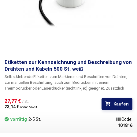
Etiketten zur Kennzeichnung und Beschreibung von
Drähten und Kabeln 500 St. weiß
Selbstklebende Etiketten zum Markieren und Beschriften von Drähten
,
zur manuellen Beschriftung, auch zum Bedrucken mit einem
Thermodrucker oder Laserdrucker (nicht Inkjet) geeignet. Zusätzlich
bieten wir die Möglichkeit eines
kundenspezifischen Drucks
in schwarz
einschließlich Nummerierung. Für Informationen über die Bedruckung
27,77 € 
/ St.
Kaufen
kontaktieren Sie bitte unsere Verkaufsabteilung
+420 603 357 606
. Ideal
23,14 € 
ohne MwSt
für die Kennzeichnung von Kabeln in Schaltschränken und
Verteilerkästen
zur einfachen Identifizierung der einzelnen Kabel. Für
vorrätig
2-5 St.
Code:
eine noch bessere Identifizierung der Kabel sind die Etiketten in fünf
101816
verschiedenen Farben erhältlich - rot, orange, gelb,
weiß
, violett. Die
Etiketten können z. B. mit einem Permanentmarker, verschiedenen CD-