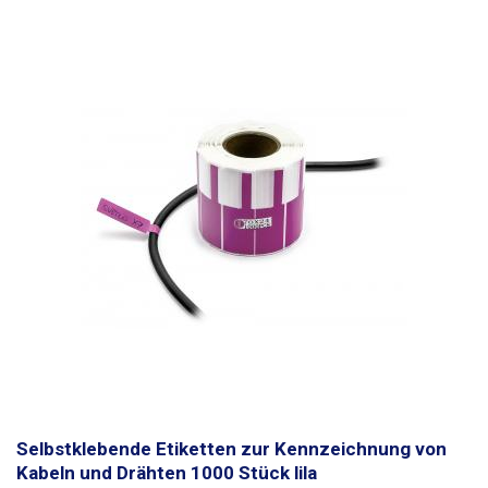
werden. Das Beschreiben mit einem Kugelschreiber ist nicht möglich.
Die Etiketten sind wasserfest. Konzipiert für Leiter
bis zu einem
maximalen Durchmesser von 8mm
. Kann auch für größere
Leiterdurchmesser verwendet werden, jedoch muss eine geringere
Klebekraft berücksichtigt werden. Abmessungen: 70 x 12 mm Länge des
Trägerteils (Band): 30mm Menge: 1000Stück Farbe: orange
Selbstklebende Etiketten zur Kennzeichnung von
Kabeln und Drähten 1000 Stück lila