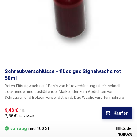
Schraubverschlüsse - flüssiges Signalwachs rot
50ml
Rotes Flüssigwachs auf Basis von Nitroverdünnung ist ein schnell
trocknender und aushärtender Marker, der zum Abdichten von
Schrauben und Bolzen verwendet wird. Das Wachs wird für mehrere
Zwecke verwendet: als Versiegelung, um ein unbefugtes Lösen von
Schrauben zu verhindern. Es dient auch als Sicherungsmittel, um das
9,43 € 
/ St.
Kaufen
spontane Lösen von Schrauben für mechanische und elektronische
7,86 € 
ohne MwSt
Tischgeräte zu verhindern. Darüber hinaus kann es als Markierung für
Schrauben verwendet werden, die für den Betrieb und die Wartung des
vorrätig
nad 100 St.
Code:
Geräts wichtig sind.
100939