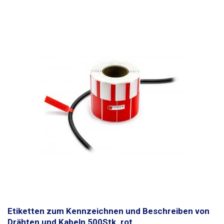
Markern, Tinten-(Kugel-)stiften und normalen Bleistiften beschriftet
werden. Das Beschreiben mit einem Kugelschreiber ist nicht möglich.
Die Etiketten sind wasserfest. Konzipiert für Leiter
bis zu einem
maximalen Durchmesser von 8mm
. Kann auch für größere
Leiterdurchmesser verwendet werden, jedoch muss eine geringere
Klebekraft berücksichtigt werden.
Abmessungen:
70 x 12 mm
Länge des
Trägerteils (Band):
30mm
Menge: 1000Stück
Farbe:
blau
Etiketten zum Kennzeichnen und Beschreiben von
Drähten und Kabeln 500Stk. rot