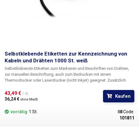
Selbstklebende Etiketten zur Kennzeichnung von
Kabeln und Drähten 1000 St. weiß
Selbstklebende Etiketten zum Markieren und Beschriften von Drähten
,
zur manuellen Beschriftung, auch zum Bedrucken mit einem
Thermodrucker oder Laserdrucker (nicht Inkjet) geeignet. Zusätzlich
bieten wir die Möglichkeit eines
kundenspezifischen Drucks
in schwarz
einschließlich Nummerierung. Für Informationen über die Bedruckung
43,49 € 
/ St.
Kaufen
kontaktieren Sie bitte unsere Verkaufsabteilung
+420 603 357 606
. Ideal
36,24 € 
ohne MwSt
für die Kennzeichnung von Kabeln in Schränken und Verteilerkästen
zur
einfachen Identifizierung der einzelnen Kabel. Für eine noch bessere
vorrätig
1 St.
Code:
Identifizierung der Kabel sind die Etiketten in fünf verschiedenen Farben
101811
erhältlich - rot, orange, gelb,
weiß
, violett. Die Etiketten können z.B. mit
einem Permanentmarker, verschiedenen CD-Markern, Tinten-
(Kugel-)stiften und normalen Bleistiften beschrieben werden. Das