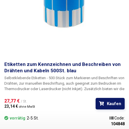
Etiketten zum Kennzeichnen und Beschreiben von
Drähten und Kabeln 500St. blau
Selbstklebende Etiketten - 500 Stück zum Markieren und Beschriften von
Drähten
, zur manuellen Beschriftung, auch geeignet zum Bedrucken im
Thermodrucker oder Laserdrucker (nicht Inkjet). Zusätzlich bieten wir die
Möglichkeit des kundenspezifischen Drucks
in schwarz einschließlich
der Nummerierung. Für Informationen über die Bedruckung kontaktieren
27,77 € 
/ St.
Kaufen
Sie bitte unsere Verkaufsabteilung
+420 603 357 606
. Ideal
für die
23,14 € 
ohne MwSt
Kennzeichnung von Kabeln in Schaltschränken und Verteilerkästen
zur
einfachen Identifizierung der einzelnen Kabel. Zur besseren
vorrätig
2-5 St.
Code:
Identifizierung der Kabel sind die Etiketten in fünf verschiedenen Farben
104848
erhältlich - rot, orange, gelb, weiß, lila. Die Etiketten können z. B. mit