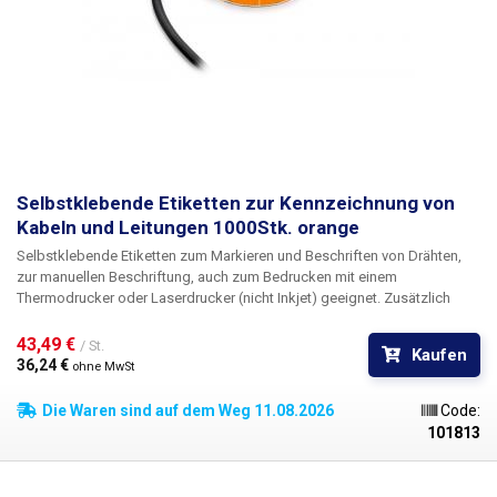
Selbstklebende Etiketten zur Kennzeichnung von
Kabeln und Leitungen 1000Stk. orange
Selbstklebende Etiketten zum Markieren und Beschriften von Drähten
,
zur manuellen Beschriftung, auch zum Bedrucken mit einem
Thermodrucker oder Laserdrucker (nicht Inkjet) geeignet. Zusätzlich
bieten wir die Möglichkeit eines
kundenspezifischen Drucks
in schwarz
einschließlich Nummerierung. Für Informationen über die Bedruckung
43,49 € 
/ St.
Kaufen
kontaktieren Sie bitte unsere Verkaufsabteilung
+420 603 357 606
. Ideal
36,24 € 
ohne MwSt
für die Kennzeichnung von Kabeln in Schaltschränken und
Verteilerkästen
zur einfachen Identifizierung der einzelnen Kabel. Für
Die Waren sind auf dem Weg 11.08.2026
Code:
eine noch bessere Identifizierung der Kabel sind die Etiketten in fünf
101813
verschiedenen Farben erhältlich - rot,
orange
, gelb, weiß, violett. Die
Etiketten können z. B. mit einem Permanentmarker, verschiedenen CD-
Markern, Tinten-(Kugel-)stiften und normalen Bleistiften beschriftet