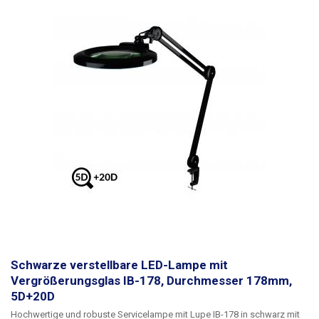
Beleuchtung wird über einen einfachen Schalter mit drei Stellungen
(I /
OFF / II)
geschaltet
, wobei zwischen Standard-Weißlicht, Aus oder UV-
Modus gewählt werden kann. Die Lampe hat einen verstellbaren Arm mit
einer Reichweite von 40-105 cm (vom Dorn bis zur Mitte der Lupe) und
ermöglicht das Arbeiten von einer Mindesthöhe von 4 cm über dem
Tisch bis zu ca. 95 cm. Die robuste Metallkonstruktion hält die Position,
so dass sich die Lampe beim Arbeiten nicht selbst bewegt. Die Linse ist
durch eine Staubschutzkappe aus Kunststoff geschützt, die während
der Arbeit leicht abgenommen werden kann. Die Lampe wird mit einer
stabilen 0,5-6 cm dicken Tischkantenklemme am Tisch befestigt. Die
Lampe wird über ein 150 cm langes Netzkabel mit einer 230V/50Hz-
Steckdose mit Strom versorgt. Das Gesamtgewicht der Lampe beträgt
2,85 kg. Das gesamte Design ist in elegantem Schwarz gehalten.
Die
Lampe ist nicht zum Aushärten von Klebstoffen geeignet, sie ist keine
starke Lichtquelle, die in die Haut eindringt, sie hat keine desinfizierende
Wirkung. es wird hauptsächlich als Inspektions-UV-Licht verwendet
Paket:
IB-9001LED 8D UV-Lampe in schwarz
Schwarze verstellbare LED-Lampe mit
Vergrößerungsglas IB-178, Durchmesser 178mm,
5D+20D
Hochwertige und robuste Servicelampe mit Lupe IB-178 in schwarz
mit