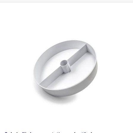
andere ersetzen. Besonders geeignet für Servicestellen, an denen
Komponenten unterschiedlicher Größe gewartet werden müssen. Man
kann nicht immer mit einer Vergrößerung auskommen und diese Lampe
löst dieses Problem sehr elegant. Die Beleuchtung der Leuchte erfolgt
durch
60 leistungsstarke weiße SMD-LEDs
(0,2 W/Stück), die zusammen
sehr solide
1200 Lumen
ergeben (entspricht einer 75 W-Glühlampe). Im
Gegensatz zur klassischen Leuchtstoffröhrenvariante spart diese
Lösung erhebliche Kosten, sowohl für Strom als auch für Ersatzröhren.
LEDs haben eine deutlich längere Lebensdauer. Die
Gesamtleistungsaufnahme der Lampe beträgt nur
12 W.
Ein weniger
beachtetes Merkmal dieser Lampen ist zweifellos die
Regulierung der
Leuchtkraft der Lampe.
Die Mega-Lampe kann mit einem einzigen Knopf
in den Stufen
25% - 50% - 75% - 100% und aus
reguliert werden
.
Die
Farbtemperatur der Lampe beträgt
5600 - 6000K
,
was
dem Tageslicht
entspricht. Die Lampe wird von einem sehr robusten zweiarmigen,
gelenkigen Positionierungsmechanismus gehalten, der es ermöglicht,
die Lampe in die gewünschte Position zu bringen, ohne dass die
Feststellschrauben angezogen werden müssen. Ist die Lampe einmal in
die gewünschte Position gebracht, bleibt sie dort und kippt nicht um.
Der Lampenarm ist ganz aus Metall. Der Lampenarm wird mit einem
kleinen Schraubstock, der an der Tischkante befestigt ist, an der
Tischplatte befestigt Die Lupenlampe findet vor allem in der
Elektronikreparatur Verwendung - Löten von Leiterplatten unter der Lupe,