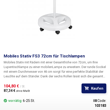
Mobiles Stativ FS3 72cm für Tischlampen
Mobiles Stativ mit Rädern mit einer Gesamthöhe von 72cm
, um Ihre
Lupentischlampe
zu einer
mobilen
Lampe zu erweitern
.
Der runde Sockel
mit einem Durchmesser von 46 cm sorgt für eine perfekte Stabilität der
Leuchte auf dem Ständer. Dank der sechs Rollen lässt sich die gesamte
Leuchte mit Sockel bei Bedarf bequem verschieben, wobei eine der
Rollen über eine Bremse verfügt, mit der sich der gesamte Sockel gegen
104,80 € 
/ St.
Kaufen
unbeabsichtigtes Verschieben arretieren lässt. Dank dieses Sockels
87,34 € 
ohne MwSt
können Sie den Einsatzbereich Ihrer Lupenlampe erweitern, ohne eine
neue Lampe kaufen zu müssen. Es wird Ihnen einfach zur Verfügung
vorrätig
6-25 St.
Code:
stehen, wo immer Sie damit hingehen. Lampen mit Sockel werden häufig
103183
in Medizin-, Kosmetik- und Tätowiersalons oder in Servicezentren für