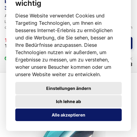
Ersatzgläser für Lampen der Serie T86 runde Linse
wichtig
3D
Diese Website verwendet Cookies und
Auswechselbare Glaslinsen für T86 A,B,C,E (Rundlupenlampen). Das
Lupenglas ist in verschiedenen Ausführungen erhältlich, die sich in der
Targeting Technologien, um Ihnen ein
optischen Stärke der Linse unterscheiden. Das Auswechseln der Linse in
besseres Internet-Erlebnis zu ermöglichen
der Lampe ist nicht schwierig und es wird nur ein
und die Werbung, die Sie sehen, besser an
Kreuzschlitzschraubendreher dafür benötigt.
18,34 € 
/ St.
Kaufen
Ihre Bedürfnisse anzupassen. Diese
15,28 € 
ohne MwSt
Technologien nutzen wir außerdem, um
vorrätig
6-25 St.
Code:
Ergebnisse zu messen, um zu verstehen,
101183
woher unsere Besucher kommen oder um
unsere Website weiter zu entwickeln.
Einstellungen ändern
Ich lehne ab
Alle akzeptieren