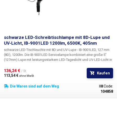
schwarze LED-Schreibtischlampe mit 8D-Lupe und
UV-Licht, IB-9001LED 1200lm, 6500K, 405nm
schwarze LED-Tischleuchte mit 8D und UV-Lupe - IB-9001LED, 127 mm
(8D), 1200lm.
Die IB-9001LED Servicelampe kombiniert eine große 5"
(127mm) Lupe mit leistungsstarkem LED-Tageslicht und
UV-LED-Licht
in
einem Gehäuse. Die optische Linse mit 8D (≈2,25×) Vergrößerung liefert
ein klares und detailliertes Bild, das 12W weiße LED-Licht erreicht bis zu
136,24 € 
/ St.
Kaufen
1200lm und hat eine Tageslicht-Farbtemperatur von 5600-6000K, so dass
113,54 € 
ohne MwSt
es die Farben nicht verfälscht und die Augen beim Arbeiten nicht
ermüdet.
Die Stärke dieser Version ist die integrierte 405nm UV-
Die Waren sind auf dem Weg
Code:
Beleuchtung
, die ein separates 60pcs LED-Array mit 3,3W Leistung
104858
bildet. Der UV-Modus ist
ideal für die Inspektion von Lötstellen,
Flussmittelrückständen, Haarrissen, Leiterplatteninspektion, UV-
reaktiven Klebstoffen und Lacken.
Die Kombination aus Lupe und UV-
Licht ermöglicht die schnelle Erkennung selbst feinster
Oberflächenfehler, die bei normalem Licht nicht sichtbar sind.
Die