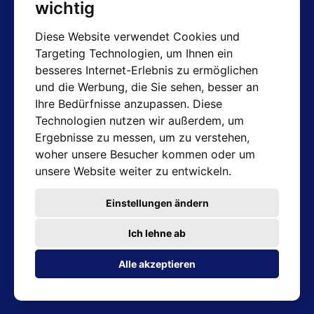
wichtig
Diese Website verwendet Cookies und
Targeting Technologien, um Ihnen ein
AT-Kontakte
besseres Internet-Erlebnis zu ermöglichen
und die Werbung, die Sie sehen, besser an
Shop: info@hotair.cz
Ihre Bedürfnisse anzupassen. Diese
+420 603 357 606 (Nur Englisch)
Technologien nutzen wir außerdem, um
Mo-Fr: 7:30 – 15:00
Ergebnisse zu messen, um zu verstehen,
Technische Abteilung: servis@hotair.cz
woher unsere Besucher kommen oder um
Ausgabe von Waren
unsere Website weiter zu entwickeln.
(Tschechische Republik - Ostrava)
Mo-Fr: 8:00 - 16:00
Einstellungen ändern
Zahlung nur in bar
Ich lehne ab
Adresse des Geschäfts
Alle akzeptieren
Michálkovická 2098/86B 710 00 Ostrava