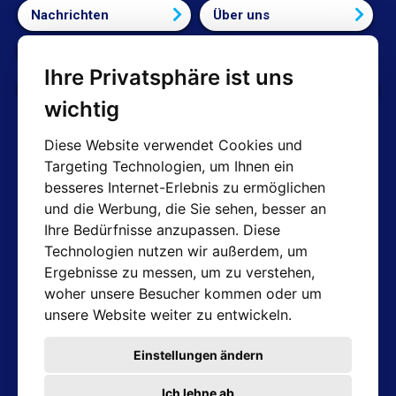
Nachrichten
Über uns
Bedingungen und Konditionen
Ihre Privatsphäre ist uns
Cookie-Einstellungen bearbeiten
wichtig
Diese Website verwendet Cookies und
Targeting Technologien, um Ihnen ein
AT-Kontakte
besseres Internet-Erlebnis zu ermöglichen
und die Werbung, die Sie sehen, besser an
Shop: info@hotair.cz
Ihre Bedürfnisse anzupassen. Diese
+420 603 357 606 (Nur Englisch)
Technologien nutzen wir außerdem, um
Mo-Fr: 7:30 – 15:00
Ergebnisse zu messen, um zu verstehen,
Technische Abteilung: servis@hotair.cz
woher unsere Besucher kommen oder um
Ausgabe von Waren
unsere Website weiter zu entwickeln.
(Tschechische Republik - Ostrava)
Mo-Fr: 8:00 - 16:00
Einstellungen ändern
Zahlung nur in bar
Ich lehne ab