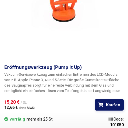
Eröffnungswerkzeug (Pump It Up)
Vakuum-Servicewerkzeug zum einfachen Entfernen des LCD-Moduls
von z.B. Apple iPhone 3, 4 und 5 Serie. Die große Gummikontaktfläche
des Saugnapfes sorgt für eine feste Verbindung mit dem Glas und
ermöglicht ein einfaches Lösen vom Telefongehäuse. Langwieriges und
mühsames Löten über den Gehäuserand entfällt, zudem werden
Beschädigungen am Gehäuse und LCD minimiert.
15,20 € 
/ St.
Kaufen
12,66 € 
ohne MwSt
vorrätig
mehr als 25 St.
Code:
101050