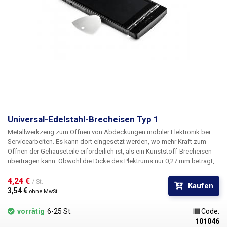
Universal-Edelstahl-Brecheisen Typ 1
Metallwerkzeug zum Öffnen von Abdeckungen mobiler Elektronik bei
Servicearbeiten. Es kann dort eingesetzt werden, wo mehr Kraft zum
Öffnen der Gehäuseteile erforderlich ist, als ein Kunststoff-Brecheisen
übertragen kann. Obwohl die Dicke des Plektrums nur 0,27 mm beträgt,
können Sie sich nicht an ihm schneiden. Die Kanten sind perfekt
abgerundet, so dass es seinen Zweck erfüllt - nicht zum Kratzen, nicht
4,24 € 
/ St.
Kaufen
zum Schneiden, sondern zum Stemmen.
3,54 € 
ohne MwSt
vorrätig
6-25 St.
Code:
101046