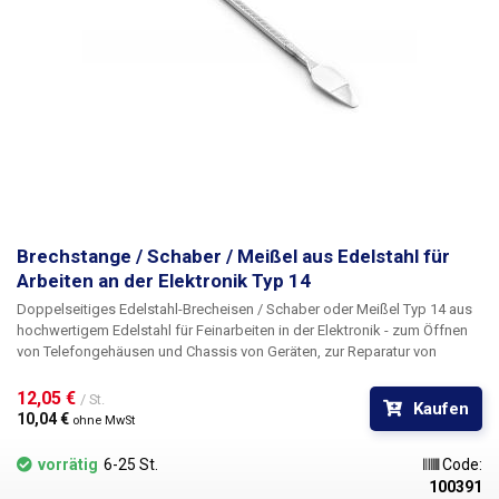
Brechstange / Schaber / Meißel aus Edelstahl für
Arbeiten an der Elektronik Typ 14
Doppelseitiges Edelstahl-Brecheisen / Schaber oder Meißel Typ 14
aus
hochwertigem Edelstahl für Feinarbeiten in der Elektronik - zum Öffnen
von Telefongehäusen und Chassis von Geräten, zur Reparatur von
Displays - Touchscreens, zum Aufnehmen von Flexkabeln, Steckern und
Bauteilen, zum Aufbringen von Flussmittelfallen, zum Positionieren von
12,05 € 
/ St.
Kaufen
SMDs beim Rework, etc. Das Werkzeug kann auch in anderen Branchen
10,04 € 
ohne MwSt
eingesetzt werden, z.B. für Arbeiten in der Feinmechanik - Uhrmacherei,
Schmuck, ideal für Modellbauer und Heimwerker. Geeignet für das
vorrätig
6-25 St.
Code:
Auftragen und Entfernen von Klebstoffen, Pasten, Dichtungsmitteln und
100391