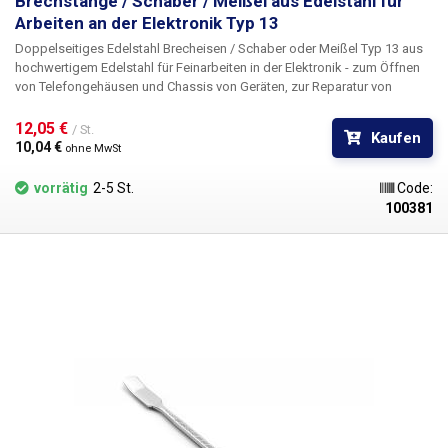
Brechstange / Schaber / Meißel aus Edelstahl für
Arbeiten an der Elektronik Typ 13
Doppelseitiges Edelstahl Brecheisen / Schaber oder Meißel
Typ 13 aus
hochwertigem Edelstahl für Feinarbeiten in der Elektronik - zum Öffnen
von Telefongehäusen und Chassis von Geräten, zur Reparatur von
Displays - Touchscreens, zum Unterschneiden von Flexkabeln, Steckern,
Bauteilen, zum Reinigen von verzinnten Löchern in Leiterplatten bei der
12,05 € 
/ St.
Kaufen
Elektronikreparatur, zum Aufbringen von Flussmittelfallen, zum
10,04 € 
ohne MwSt
Positionieren von SMD beim Rework, etc. Das Werkzeug kann auch in
anderen Branchen eingesetzt werden, z.B. für Arbeiten in der
vorrätig
2-5 St.
Code:
Feinmechanik - Uhrmacherei, Schmuck, ideal für Modellbauer und
100381
Heimwerker. Geeignet für das Auftragen und Entfernen von Klebstoffen,
Pasten, Dichtungsmitteln und anderen Anwendungen, bei denen feine
Werkzeuge zum Einsatz kommen. Geeignet für die Arbeit unter dem
Mikroskop. Material: rostfreier Stahl, nicht magnetisch (kann
magnetisiert werden) Länge: 166 mm