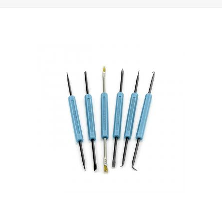
anderen Anwendungen, bei denen feine Werkzeuge zum Einsatz
kommen. Geeignet für die Arbeit unter dem Mikroskop. Material:
rostfreier Stahl, nicht magnetisch (kann magnetisiert werden) Länge: 170
mm