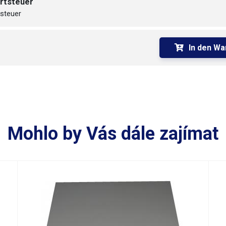
rtsteuer
te - Höhe - Tiefe) [mm]
380-290-450 mm
steuer
ung
230V/50Hz
In den Wa
kung [kg]:
17.3 kg
Mohlo by Vás dále zajímat