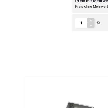
Preis mit Mehrwe
Abmessungen (Brei
Preis ohne Mehrwert
Versorgungsspann
St.
Gewicht der Verpac