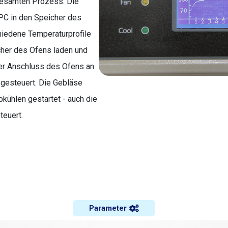
gesamten Prozess. Die
PC in den Speicher des
hiedene Temperaturprofile
cher des Ofens laden und
der Anschluss des Ofens an
 gesteuert. Die Gebläse
ühlen gestartet - auch die
euert.
Parameter