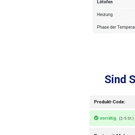
Lötofen
Heizung
Phase der Tempera
Vorheizen
Heizung
Sind S
Löten
Thermische Konser
Produkt-Code:
Schraffurgröße
vorrätig
(2-5 St.)
Lötbereich (Breite