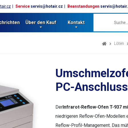
air.cz
Service
servis@hotair.cz
Beanstandungen
servis@hotair
chrichten
Über den Kauf
Kontakt
Löten
Umschmelzofe
PC-Anschluss
Der
Infrarot-Reflow-Ofen T-937 m
niedrigeren Reflow-Ofen-Modellen e
Reflow-Profil-Management. Das müh