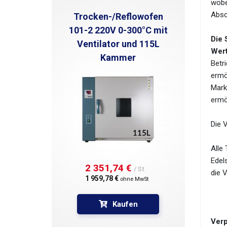
wobe
Absc
Trocken-/Reflowofen
101-2 220V 0-300°C mit
Die 
Ventilator und 115L
Wert
Kammer
Betri
ermö
Mark
ermö
Die 
Alle
Edel
2 351,74 € 
/ St.
die 
1 959,78 € 
ohne MwSt
Kaufen
Ver