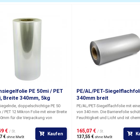
eutelgröße
160mm)
instellbare Beutellänge
50 - 220m
reite des Beutels
160mm fes
instellbare Schweißtemperatur
100-240°C
reite der Flachfolie
340mm
yp der Folie
Verschweiß
akuumieren
Integriert
hsiegelfolie PE 50mi / PET
PE/AL/PET-Siegelflachfol
, Breite 340mm, 5kg
340mm breit
Pneumatisch
iegelnde, doppelschichtige PE 50
PE/AL/PET-Siegelflachfolie mit eine
ntrieb der Schweißbacken
Standzeit)
 / PET 12 Mikron Folie mit einer Breite
von 340 mm.
Die Barrierefolie schützt vor
40mm für die Verpackung von
Feuchtigkeit und Licht und ist che
ächlich Lebensmitteln auf
inert. Diese Folie kann zusammen m
uftzufuhr
8mm Schnell
atischen Verpackungsmaschinen.
Trockenmitteln verwendet werden. 
9 € 
165,07 € 
/ St.
/ St.
Kaufen
K
are und starke PE/PET-Folie, die auf
richtiger Verwendung der Trockenmi
7 € 
137,55 € 
ohne MwSt
ohne MwSt
edienelemente
Display + T