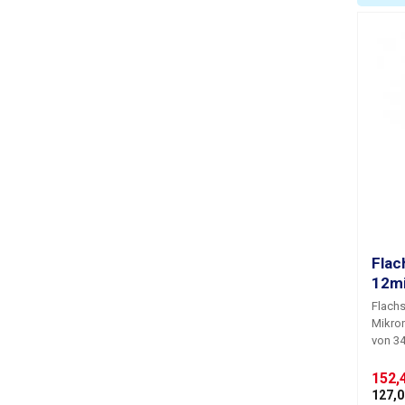
B
E
B
E
B
T
V
Flac
12mi
Flachs
A
Mikron
von 3
haupts
L
autom
152,4
Die kl
127,0
B