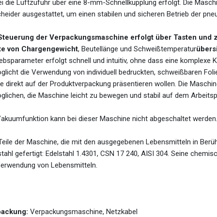
i die Luftzufuhr über eine 8-mm-Schnellkupplung erfolgt. Die Maschi
heider ausgestattet, um einen stabilen und sicheren Betrieb der pn
Steuerung der Verpackungsmaschine erfolgt über Tasten und zwe
e von Chargengewicht
, Beutellänge und Schweißtemperatur
übers
ebsparameter erfolgt schnell und intuitiv, ohne dass eine komplexe Ko
glicht die Verwendung von individuell bedruckten, schweißbaren Folien
e direkt auf der Produktverpackung präsentieren wollen. Die Maschine 
glichen, die Maschine leicht zu bewegen und stabil auf dem Arbeitspl
Vakuumfunktion kann bei dieser Maschine nicht abgeschaltet werden
 Teile der Maschine, die mit den ausgegebenen Lebensmitteln in Ber
stahl gefertigt: Edelstahl 1.4301, CSN 17 240, AISI 304. Seine che
Verwendung von Lebensmitteln.
packung:
Verpackungsmaschine, Netzkabel