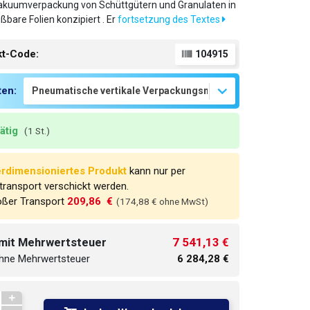
akuumverpackung von Schüttgütern und Granulaten in
ßbare Folien konzipiert . Er
fortsetzung des Textes
kt-Code:
104915
ten:
rätig
(1 St.)
rdimensioniertes Produkt
kann nur per
transport verschickt werden.
oßer Transport
209,86  €
(174,88 € ohne MwSt)
7 541,13 €
 mit Mehrwertsteuer
ohne Mehrwertsteuer
6 284,28 €