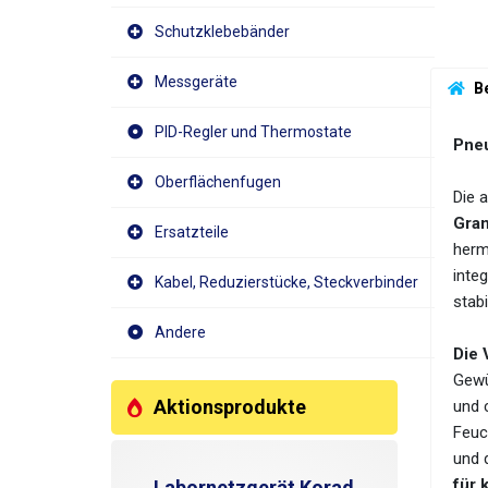
Schutzklebebänder
Messgeräte
 B
PID-Regler und Thermostate
Pneu
Oberflächenfugen
Die 
Gran
Ersatzteile
herm
integ
Kabel, Reduzierstücke, Steckverbinder
stab
Andere
Die 
Gewü
Aktionsprodukte
und 
Feuc
und 
für 
Labornetzgerät Korad