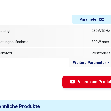
Parameter
eistung
230V/50Hz
eistungsaufnahme
800W max.
Werkstoff
Rostfreier 
Weitere Parameter
ewichtskapazität
10 - 500g /
0,5 - 2% / 
enauigkeit
verpackten 
Video zum Produ
4 - 6 Beute
erpackungsgeschwindigkeit
Materialart)
Ähnliche Produkte
max. 220 ×