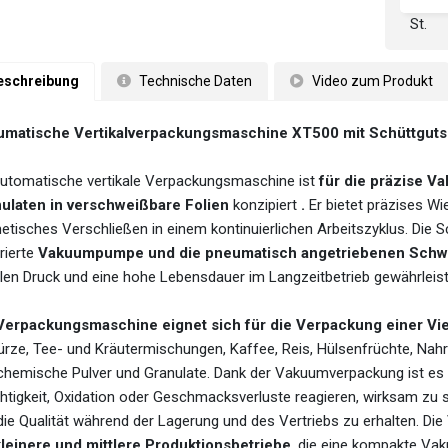
St.
eschreibung
 Technische Daten
 Video zum Produkt
matische Vertikalverpackungsmaschine XT500 mit Schüttguts
automatische vertikale Verpackungsmaschine ist
für die präzise 
ulaten in verschweißbare Folien
konzipiert
.
Er bietet präzises W
etisches Verschließen in einem kontinuierlichen Arbeitszyklus. Die 
rierte
Vakuumpumpe und die pneumatisch angetriebenen Sch
ilen Druck und eine hohe Lebensdauer im Langzeitbetrieb gewährleist
Verpackungsmaschine eignet sich für die Verpackung einer Vie
rze, Tee- und Kräutermischungen, Kaffee, Reis, Hülsenfrüchte, Nahr
chemische Pulver und Granulate. Dank der Vakuumverpackung ist es m
htigkeit, Oxidation oder Geschmacksverluste reagieren, wirksam zu s
die Qualität während der Lagerung und des Vertriebs zu erhalten. 
kleinere und mittlere Produktionsbetriebe
, die eine kompakte Va