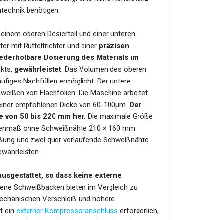
technik benötigen.
 einem oberen Dosierteil und einer unteren
er mit Rütteltrichter und einer
präzisen
wiederholbare Dosierung des Materials im
ukts,
gewährleistet
. Das Volumen des oberen
äufiges Nachfüllen ermöglicht. Der untere
eißen von Flachfolien. Die Maschine arbeitet
iner empfohlenen Dicke von 60-100μm.
Der
ge von 50 bis 220 mm her.
Die maximale Größe
nnenmaß ohne Schweißnähte 210 × 160 mm
ißung und zwei quer verlaufende Schweißnähte
ewährleisten.
usgestattet, so dass keine externe
ene Schweißbacken bieten im Vergleich zu
mechanischen Verschleiß und höhere
t ein
externer Kompressoranschluss
erforderlich,