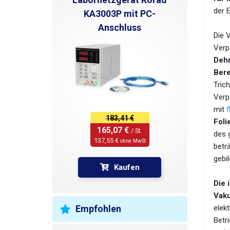
der 
KA3003P mit PC-
Anschluss
Die 
Verpa
Deh
Bere
Trich
Verp
mit
f
183,41 €
Foli
165,07 € 
/ St.
des 
137,55 € 
ohne MwSt
betr
gebil
Kaufen
Die 
Vaku
Empfohlen
elek
Betr