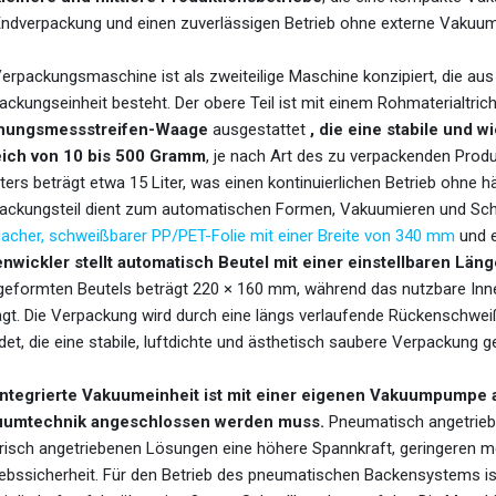
Endverpackung und einen zuverlässigen Betrieb ohne externe Vakuum
Verpackungsmaschine ist als zweiteilige Maschine konzipiert, die aus
ckungseinheit besteht. Der obere Teil ist mit einem Rohmaterialtricht
nungsmessstreifen-Waage
ausgestattet
, die eine stabile und 
ich von 10 bis 500 Gramm
, je nach Art des zu verpackenden Prod
ters beträgt etwa 15 Liter, was einen kontinuierlichen Betrieb ohne h
ackungsteil dient zum automatischen Formen, Vakuumieren und Schw
lacher, schweißbarer PP/PET-Folie mit einer Breite von 340 mm
und e
enwickler stellt automatisch Beutel mit einer einstellbaren Län
geformten Beutels beträgt 220 × 160 mm, während das nutzbare I
ägt. Die Verpackung wird durch eine längs verlaufende Rückenschwe
det, die eine stabile, luftdichte und ästhetisch saubere Verpackung g
integrierte Vakuumeinheit ist mit einer eigenen Vakuumpumpe a
umtechnik angeschlossen werden muss.
Pneumatisch angetrieb
trisch angetriebenen Lösungen eine höhere Spannkraft, geringeren 
iebssicherheit. Für den Betrieb des pneumatischen Backensystems is