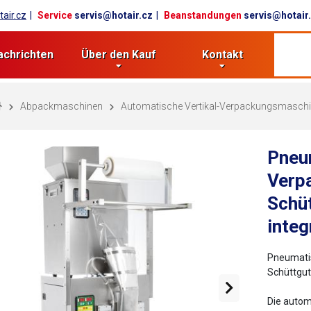
air.cz
Service
servis@hotair.cz
Beanstandungen
servis@hotair
achrichten
Über den Kauf
Kontakt
Abpackmaschinen
Automatische Vertikal-Verpackungsmasch
Pneu
Verp
Schü
inte
Pneumati
Schüttgu
Die autom