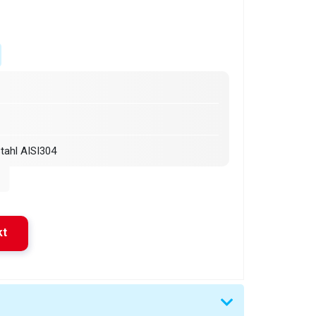
Stahl AISI304
 Charge
abhängig von der Art und Korngröße des
Materials
kt
l / min (je nach Chargengewicht und
 160mm (Innenmaß ohne Schweißnaht 210 ×