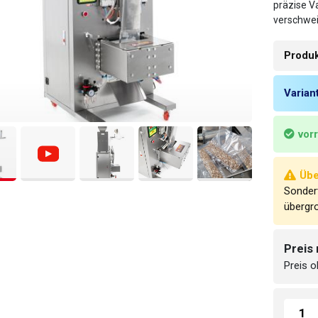
präzise V
verschwei
Produ
Varian
vor
Übe
Sonder
übergr
Preis
Preis 